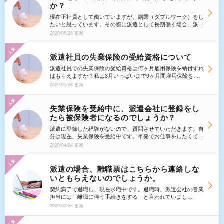
他何か注意をすることがあったあ教えて下さい。
か？
現在正社員として働いていますが、副業（ダブルワーク）をし
たいと思っています。その際に派遣として長期働く場合、派遣
会社での社会保険は加入しなければなりませんか？現在働いて
2020/05/08 更新
いるところでも加入しているので何か問題等はないのでしょう
か？
派遣社員の失業保険の受給資格について
派遣社員での失業保険の受給資格は何ヶ月雇用保険を納付すれ
ばもらえますか？私は3月いっぱいまで9ヶ月間雇用保険を納
付したのですがどこかのホームページで派遣やアルバイトは1
2020/05/08 更新
年間納付しないと受給できない・・・と書いてあったのです
が・・・やっぱり貰えないのでしょうか？
失業保険を受給中に、派遣会社に登録をし
たら被保険者になるのでしょうか？
派遣に登録した経験がないので、質問させていただきます。自
分は現在、失業保険を受給中です。単発でお仕事をしたくて、
こちらのサイトで見つけた派遣会社に連絡したいのです。そこ
2020/04/24 更新
で質問があります。派遣会社に登録することは、雇用契約にお
いて被保険者となるのでしょうか？教えていただきたいです。
派遣の場合、離職票はこちらから連絡しな
いともらえないのでしょうか。
契約満了で退職し、現在求職中です。退職時、派遣会社の営業
担当には「離職に伴う手続きをする」と言われていまし
た。 最後の給与明細と資格喪失確認通知書は郵送で手元に届
2020/02/28 更新
きましたが、離職票が同封されていませんでした。派遣会社に
問い合わせたところ「要望があったら送付している」との事。