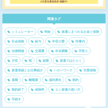
6月度当選者発表 掲載中!
関連タグ
シミュレーター
時給
派遣にまつわるお金と保険
社会保険
給与
年収の壁
扶養内
法律関連
交通費
年末調整
手取り
月収
税
副業
派遣ではたらく
派遣登録とお仕事紹介
ハローワーク
失業保険
退職
離職票
福利厚生
契約
契約終了
保険料
エン派遣の使い方
手続き