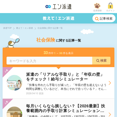
会員登録
ログイン
記事検索
派遣TOP
教えて！エン派遣
社会保険に関する記事一覧
社会保険
に関する記事一覧
33
件中
1
～
30
件を表示
検索
派遣の「リアルな手取り」と「年収の壁」
をチェック！給与シミュレーター
「扶養を外れたら手取りが減った」「年収の壁を超えないよう
時間を調整しているけど、本当にそれで合っている？」そんな
疑問に、このシミュレーターが答えます。 時給・週の労働時
2026/04/10 更新
間・扶養の状況を入力するだけで、月の手取り額と社会保険・
税金の影響をわかりやすく診断。「あと何万円まで稼げるか」
も一目でわかります。 <strong>※あくまで概算です。正確な金
毎月いくらなら損しない？【2026最新】扶
額は勤務先の給与明細等でご確認ください。</strong>
養範囲内の手取り計算シミュレーション＆
夫婦の年収別早見表｜106万・130万の壁も
「扶養内」の金額として、103万円・130万円・150万円・201