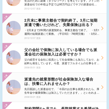
生活のために副業（ダブルワーク）を考えています。メインの
派遣会社での年収は予定では95万円ほどでサブの派遣会社で
は年収15万円ほどの予定です。社会保険等はどちらで加入す
2012/12/07 更新
るのでしょうか？個人で加入することは可能でしょうか？主人
の会社に申告は必要でしょうか？
2月末に事業主都合で契約終了。3月に短期
派遣で働いたけれど、失業保険は出る？
・2月末まで2年間の派遣契約を、事業主都合で終了。 ・3月1
週間の短期派遣にて業務。（平日5日・7時間労働） ・3月2週
間の短期派遣にて業務。（平日5日・7時間労働） 離職票が
2012/12/07 更新
発行されるのが、3月末のため、失業保険の申請が3月末日以
降になると思われますが、上記のように働いていても、未申請
の状態なので、失業保険は出るということで問題ないでしょう
父の会社で保険に加入している場合でも派
か。
遣会社の保険加入は必要ですか？
父の経営する会社に役員として社会保険にも加入しており、お
給料も発生しています。今度、派遣でフルタイムの仕事をする
ことになり、社会保険も加入してくださいと言われました。切
2008/05/01 更新
り替えが面倒なので、できれば保険は現状のままにしておきた
いのですが、派遣会社からは、切り替えが必須だと言われまし
た。こういう場合、社会保険加入は必ず派遣会社の方を優先し
派遣先の就業形態が社会保険加入な場合
なければならないのでしょうか？
は、扶養に入れませんか？
先日面談した派遣会社で、「今回のお仕事を就業されたら、厚
生年金や健康保険には加入していただきます。」といわれまし
た。現在は未加入状態なのですが、できれば年収130万円以内
2008/03/21 更新
のうちは、夫の扶養に入りたいと思っています。派遣先の就業
形態が社会保険各種加入可能な場合は、夫の扶養に入ることは
できないのでしょうか？
契約期間4ヶ月でも、長期就業する希望があ