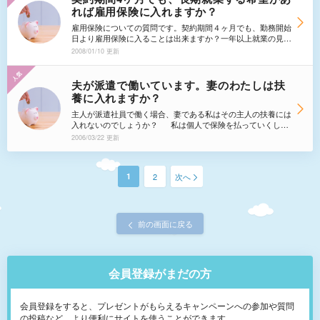
れば雇用保険に入れますか？
雇用保険についての質問です。契約期間４ヶ月でも、勤務開始
日より雇用保険に入ることは出来ますか？一年以上就業の見込
みが加入条件となっていますが、現在の派遣終了後も同じ派遣
2008/01/10 更新
会社で又違う派遣先の仕事を探してもらうことを希望する場合
は、現在の仕事の勤務開始日から加入することは出来ないので
しょうか？
夫が派遣で働いています。妻のわたしは扶
養に入れますか？
主人が派遣社員で働く場合、妻である私はその主人の扶養には
入れないのでしょうか？ 私は個人で保険を払っていくしか
ないのですか？
2006/03/22 更新
1
2
次へ
前の画面に戻る
会員登録がまだの方
会員登録をすると、プレゼントがもらえるキャンペーンへの参加や質問
の投稿など、より便利にサイトを使うことができます。