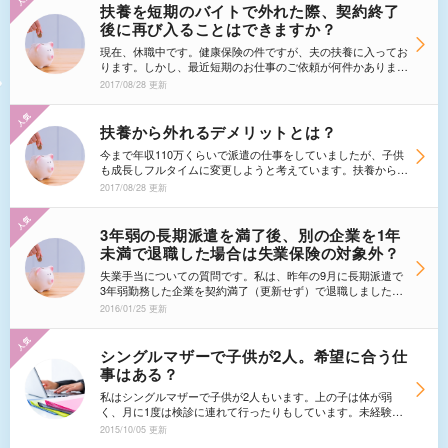
しても、扶養から外れる事になりますよね。秋にフルタイムに
扶養を短期のバイトで外れた際、契約終了
するとその時点で派遣会社の保険に加入することになりますよ
後に再び入ることはできますか？
ね。 そうすると、損をすることになりますか？収入を増や
すことにはならないのでしょうか？フルタイムにするのは年が
現在、休職中です。健康保険の件ですが、夫の扶養に入ってお
明けて1月からにしたほうがいいのでしょうか？扶養からはず
ります。しかし、最近短期のお仕事のご依頼が何件かありまし
れて仕事をふやす方はできるだけ年始に近いほうが得というこ
た。２か月１日を超えるお仕事は、社会保険の加入が義務付け
2017/08/28 更新
とでしょうか？
られているそうです。しかし、今回の契約は４カ月で修了する
ため、契約終了後、失業すると、再び夫の扶養に入れるものな
のか。もし、入れても、また再就職すると、これの繰り返しに
扶養から外れるデメリットとは？
なります。かなり少ない単発～２カ月未満の仕事か、必ず更新
今まで年収110万くらいで派遣の仕事をしていましたが、子供
のある長期の仕事があるまで探し続けなければならないのか。
も成長しフルタイムに変更しようと考えています。扶養から外
仕事の案件も少なくなっている現在、どうすればいいのか考え
れるデメリットがあれば教えてください。
てしまいます。
2017/08/28 更新
3年弱の長期派遣を満了後、別の企業を1年
未満で退職した場合は失業保険の対象外？
失業手当についての質問です。私は、昨年の9月に長期派遣で
3年弱勤務した企業を契約満了（更新せず）で退職しました。
その後、間をあけず10月より別の企業で長期派遣で就業中で
2016/01/25 更新
す。もし現在の仕事を1年未満で退職した場合、失業保険の対
象外となってしまうのでしょうか？それとも合算した形で対象
となるのでしょうか？
シングルマザーで子供が2人。希望に合う仕
事はある？
私はシングルマザーで子供が2人もいます。上の子は体が弱
く、月に1度は検診に連れて行ったりもしています。未経験で
すが事務の仕事をしてみたいと思っているのですが、病院の関
2015/10/05 更新
係上17時までには仕事を切り上げて帰ってあげたいと思って