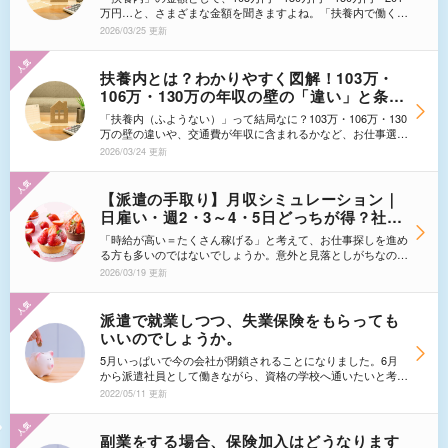
解説！
万円…と、さまざまな金額を聞きますよね。「扶養内で働く場
合、自分は結局いくらまで稼いで良いの？」そんなふうに戸惑
2026/03/25 更新
っている方も多いのではないでしょうか。 今回お届けする
のは、2026年に向けた扶養控除の最新情報！派遣のお金や制
度に詳しい『エン派遣編集部』が、わかりやすく解説します。
扶養内とは？わかりやすく図解！103万・
「月収をいくらまでに抑えると、損になりにくいのか」を最
106万・130万の年収の壁の「違い」と条件
新の議論に基づき徹底シミュレーション。「手取りが伸び悩む
｜読み方や年収の数え方まで【基礎知識・
ゾーン」を突破し、あなたに最適な働き方を見つけるための
「扶養内（ふようない）」って結局なに？103万・106万・130
保存版】家族の扶養枠内、扶養範囲内で働
「判定ガイド」としてご活用ください。
万の壁の違いや、交通費が年収に含まれるかなど、お仕事選び
くガイド
で迷うポイントは多いですよね。正しく理解していないと、社
2026/03/24 更新
会保険料などで逆に手取りが減る「働き損」を招くリスクもあ
ります。 この記事では、派遣スタッフが知っておきたい
「扶養内」についての基礎知識をプロが図解で解説。言葉の意
【派遣の手取り】月収シミュレーション｜
味や読み方から、間違えやすい「年収の正確な数え方」、各条
日雇い・週2・3～4・5日どっちが得？社会
件の違いまで網羅しました。家族の扶養枠内で賢く安心して働
保険・税金（扶養内）の損得ラインを解説
きたい方のための保存版ガイドです。 ※配偶者の性別に関わ
「時給が高い＝たくさん稼げる」と考えて、お仕事探しを進め
らず共通のルールですが、本記事では便宜上「妻が夫の扶養に
る方も多いのではないでしょうか。意外と見落としがちなのが
入る場合」を想定して解説します。
「実際、毎月いくら手元に残るのか？」という観点です。
2026/03/19 更新
給与の「額面（総支給額）」は、時給や勤務時間、手当など
の合計で決まりますが、社会保険料や税金が差し引かれるため
「手取り（実際に振り込まれる金額）」とギャップが生まれま
派遣で就業しつつ、失業保険をもらっても
す。 特に2024年以降、社会保険の適用範囲が拡大されたこ
いいのでしょうか。
とで、週の勤務時間によって手取り額が大きく変動するように
なっています。 この記事では、「日雇い・週2日・週3～4
5月いっぱいで今の会社が閉鎖されることになりました。6月
日・週5日」といった働き方ごとに、手取り月収を徹底シミュ
から派遣社員として働きながら、資格の学校へ通いたいと考え
レーションします。 社会保険料が引かれる「週20時間の
ています。ところで、会社都合で辞めた場合、失業保険がすぐ
2022/05/11 更新
壁」とは何なのか。所得税や住民税、交通費の扱いはどうなる
に支給されると聞いていますが、派遣をやりつつ失業保険の給
のか。あなたが「なるべくお得に、最も納得感のある働き方」
付を受けたりもできるのでしょうか。友人などは、アルバイト
を選ぶための損得ラインを明らかにします。
をしつつ失業保険をもらっていたと言っておりましたが。その
副業をする場合、保険加入はどうなります