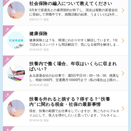
私としては、職安にも行きたいので早めの送付をお願いしまし
社会保険の編入について教えてください
たが、こういった書類はこちらから連絡しないと貰えないもの
3月末で派遣先との雇用契約が終了し、現在は複数の派遣会社
なのでしょうか。
に登録して求職中です。就職活動の結果、うまくいけば4月の
半ばには派遣先が決まりそうです。その場合でも一度、社会保
2020/01/17 更新
険から国民健康保険への編入手続きは必要ですか？その場合の
保険料は、4月の前半分は国保、後半分は社保、という形で日
割りになるのでしょうか。また、国民年金と厚生年金について
健康保険
も同様ですか？
健康保険とは？を、簡潔にわかりやすく解説しています。1分
で読めるコンパクトな用語解説で、気になる疑問を解決しまし
ょう。
2018/04/27 更新
扶養内で働く場合、年収はいくらに収まれ
ばいい？
ある派遣会社のお仕事で、週5日平日10：00～16：00、残業な
し、時給1000円、交通費月10000円まで（私の場合は上限の金
額になる）、扶養内勤務というお仕事にエントリーしました。
2018/04/26 更新
面接の際に「子供の学校の用事等で休んでもよいか？」と質
問しましたら、平日は毎日きっちり来てもらわないと困るとい
うような返事をいただき、正直戸惑いました。もちろん仕事の
扶養を外れると損する？得する？“扶養
状況いかんによって休めないというのは分かります。 しか
内”に関わる税金・社保の最新事情
し、実際にフル出勤すると130万円を超え、扶養の範囲を超え
てしまいます。派遣会社の担当者も扶養の範囲をよく分かって
現在、扶養の範囲でお仕事をしていますが、秋ごろからフルタ
いないように見受けられました。この場合は間違った条件を提
イムにして、収入を増やしたいと思っています。フルタイムで
示していることにならないでしょうか。
月20万円ほどの収入で長期で考えています。現在の仕事の1月
2018/04/22 更新
から秋までの収入が60万円ほどで、秋からフルタイムにして
年末までの収入が40万円だとして、年収を100万円に抑えたと