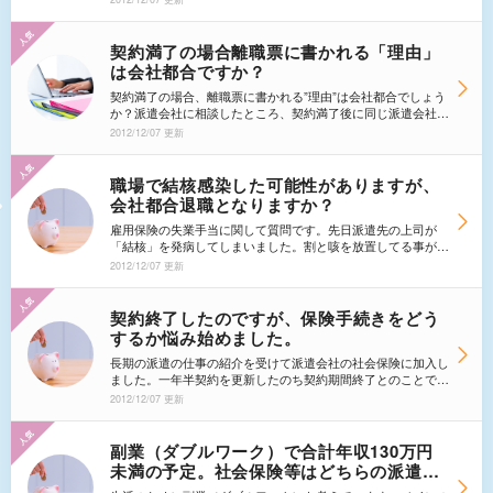
ので、その分を加算して離職票を作成する必要があります。 1
月度の給与計算は20日過ぎに終了しますので、弊社のハロー
ワークへの手続き終了後ＸＸさんに送付できますのは、2月初
契約満了の場合離職票に書かれる「理由」
くらいになると思います。」、給料の支払は25日締めなの
は会社都合ですか？
で、12月31日に退職したとしても、1月度の給与が発生すると
の理由で離職票の発送が2月になるとは、派遣会社の対応に問
契約満了の場合、離職票に書かれる”理由”は会社都合でしょう
題はないでしょうか？ 私としては、ハローワークへ失業給
か？派遣会社に相談したところ、契約満了後に同じ派遣会社が
付の申請を早めにしたいと考えています。どのように派遣会社
他の仕事（条件は今までより落ちる）を紹介し、それをこちら
2012/12/07 更新
に伝えればいいでしょうか？
が断ったら自己都合になるといわれました。
職場で結核感染した可能性がありますが、
会社都合退職となりますか？
雇用保険の失業手当に関して質問です。先日派遣先の上司が
「結核」を発病してしまいました。割と咳を放置してる事が長
く、周囲の人間が無理やり病院に行かせたら結核だったとの事
2012/12/07 更新
です。一方、接触者の検診で派遣である私も検査を受けまし
た。そして結果は、私も感染し、発病までしてしまっていまし
た。他人に伝染さないので通院治療ですが、治療をしていて副
契約終了したのですが、保険手続きをどう
作用が出てしまい労働が困難となっています。 働きたい気
するか悩み始めました。
持ちはあるのですが、医者からはなるべく体を休めた方が良い
との事でした。通院の時間は労働外なので派遣だと手取りが減
長期の派遣の仕事の紹介を受けて派遣会社の社会保険に加入し
ってしまうのも大きな痛手です。少し体調が悪くても無理して
ました。一年半契約を更新したのち契約期間終了とのことで３
行くのですが（生活がかかっているので）死病とも言われた病
月３１日付けで社会保険喪失の手続きをしました。派遣会社か
2012/12/07 更新
気なのでやはり無理は禁物との事でした。そこで失業保険を受
らは仕事の紹介を受ける予定がなければ喪失の手続きは早いと
け取りながら治療をしつつ今の現状でもできる仕事を求職しよ
のことでしたが紹介を希望をしたため１ヶ月程手続きに時間を
うと思うですが、このケースだと会社都合で退職ということが
要することになりました。次の仕事がなかなか決まらないので
副業（ダブルワーク）で合計年収130万円
できるでしょうか？
国民健康保険等の手続きをするべきか悩み始めました。
未満の予定。社会保険等はどちらの派遣会
社で入る？個人で加入？