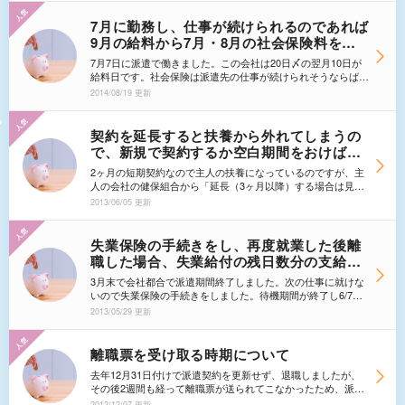
ます。急に病院へ連れていかないといけなくなったりする場合
もあるので、車通勤できるところを探しています。そういう融
7月に勤務し、仕事が続けられるのであれば
通をしてもらえる会社が、名古屋市周辺にあるのでしょうか？
9月の給料から7月・8月の社会保険料を引
土日祝日休みで社会保険もほしいのですが、ヤッパリ難しいで
くとのこと。これってアリですか？
すよね？
7月7日に派遣で働きました。この会社は20日〆の翌月10日が
給料日です。社会保険は派遣先の仕事が続けられそうならば、
8月20日以降に手続きを行います、と言われました。ここから
2014/08/19 更新
先が質問なのですが、9月10日の給料から、7月、8月の2ヶ月
分の社会保険料を引かれます。と言われました。保険証も手元
にない7月分まで引かれるのはありなのですか？
契約を延長すると扶養から外れてしまうの
で、新規で契約するか空白期間をおけば大
丈夫？
2ヶ月の短期契約なので主人の扶養になっているのですが、主
人の会社の健保組合から「延長（3ヶ月以降）する場合は見込
み年収が130万円以上になるため扶養から外す」と言われまし
2013/06/05 更新
た。また、就労時間が正社員の3/4以上ではないので、派遣会
社の社会保険に加入できず、自分で社会保険を払う必要がある
ということでした。 その旨を話したところ企業先から、以
失業保険の手続きをし、再度就業した後離
下の提案をされました。6月満了から7月延長になりますが、7
職した場合、失業給付の残日数分の支給を
月1日からの契約をまた新規契約で別個の契約で2ヶ月結びた
受けられる？
いと言われました。私の認識では、別個の契約になるのであれ
3月末で会社都合で派遣期間終了しました。次の仕事に就けな
ば延長として認識されないと考えましたがいかがでしょうか？
いので失業保険の手続きをしました。待機期間が終了し6/7が
また、7月の開始を1週間ほどずらして2週目からにしたほうが
初回認定日です。昨日、同じ派遣会社から6月スタートの仕事
2013/05/29 更新
良いのでは？と派遣企業先から言われました。いかがかなもの
の紹介があり（紹介先は3月まで働いていた会社の本社で
かと思い質問させていただきました。
す）、長期派遣であるが予算の関係上9月末までは間違いなく
契約できるが、それ以降は今の段階ではわからないとのことで
離職票を受け取る時期について
す。失業期間中のお金を貰ってしまった場合、9月末で仕事が
去年12月31日付けで派遣契約を更新せず、退職しましたが、
終了したら残日数を継続できるのですか？
その後2週間も経って離職票が送られてこなかったため、派遣
会社に問い合わせをした回答は、「1月度の給与が発生します
2012/12/07 更新