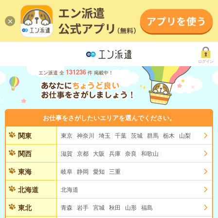
ログイン
131236
エン派遣 全
件 掲載中！
お仕事をさがしたいエリアを選んでください。
関東
東京
神奈川
埼玉
千葉
茨城
群馬
栃木
山梨
関西
滋賀
京都
大阪
兵庫
奈良
和歌山
東海
岐阜
静岡
愛知
三重
北海道
北海道
東北
青森
岩手
宮城
秋田
山形
福島