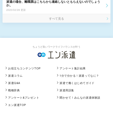
派遣の場合、離職票はこちらから連絡しないともらえないのでしょう
か。
2020/02/28 更新
すべて見る
ちょうど良いワークライフバランスが叶う
お役立ちコンテンツTOP
アンケート集計結果
派遣コラム
1分で分かる！派遣ってなに？
派遣Q&A
派遣で働くはじめてガイド
職種辞典
派遣用語集
アンケート&プレゼント
聞かせて！みんなの派遣体験談
エン派遣TOP