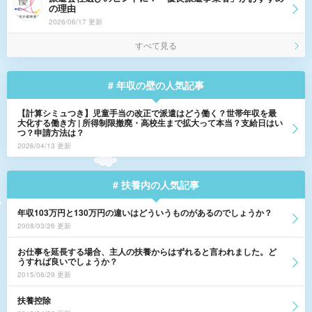
の理由
2026/06/17 更新
すべて見る
# 年収の壁の人気記事
【計算シミュつき】児童手当の改正で派遣はどう働く？世帯年収を最
大化する働き方 | 所得制限撤廃・高校生まで拡大って本当？支給日はい
つ？申請方法は？
2026/04/13 更新
# 扶養内の人気記事
年収103万円と130万円の違いはどういうものがあるのでしょうか？
2008/03/26 更新
お仕事を延長する場合、主人の扶養からはずれると言われました。ど
うすれば良いでしょうか？
2015/06/29 更新
扶養控除