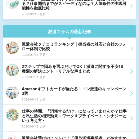
る？仕事開始までがスピーディなのは？人気条件の実現可
能性を徹底比較
2026/03/12 更新
派遣コラムの最新記事
派遣会社クチコミランキング｜担当者の対応と会社のフォ
ロー体制で比較
2026/07/15 更新
2ステップで悩みを選ぶだけでOK！派遣に関する不安18
種類の解決ヒント・リアルな声まとめ
2026/07/01 更新
Amazonギフトカードが当たる！エン派遣のキャンペーン
3選
2026/06/19 更新
仕事の時間、「消耗するだけ」になっていませんか？仕事
と私生活の相乗効果～ワーク＆プライベート・シナジーと
いう考え方～
2026/06/18 更新
派遣会社選びのヒントに！「優良派遣事業者」がおすすめ