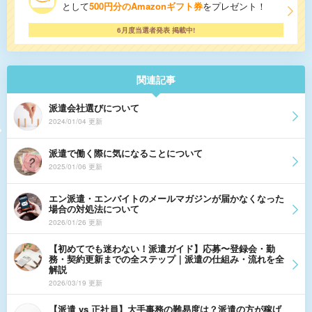
として
500円分のAmazonギフト券
をプレゼント！
6月度当選者発表 掲載中!
関連記事
派遣会社選びについて
2024/01/04 更新
派遣で働く際に気になることについて
2025/01/06 更新
エン派遣・エンバイトのメールマガジンが届かなくなった
場合の対処法について
2026/01/26 更新
【初めてでも迷わない！派遣ガイド】応募〜登録会・勤
務・契約更新までの全ステップ｜派遣の仕組み・流れを全
解説
2026/03/19 更新
【派遣 vs 正社員】大手事務の難易度は？派遣の方が稼げ