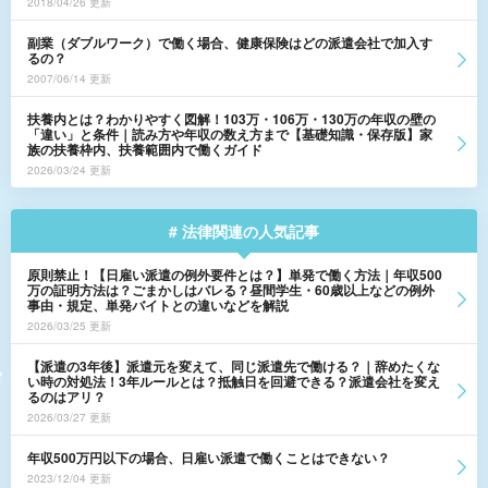
2018/04/26 更新
副業（ダブルワーク）で働く場合、健康保険はどの派遣会社で加入す
るの？
2007/06/14 更新
扶養内とは？わかりやすく図解！103万・106万・130万の年収の壁の
「違い」と条件｜読み方や年収の数え方まで【基礎知識・保存版】家
族の扶養枠内、扶養範囲内で働くガイド
2026/03/24 更新
# 法律関連の人気記事
原則禁止！【日雇い派遣の例外要件とは？】単発で働く方法｜年収500
万の証明方法は？ごまかしはバレる？昼間学生・60歳以上などの例外
事由・規定、単発バイトとの違いなどを解説
2026/03/25 更新
【派遣の3年後】派遣元を変えて、同じ派遣先で働ける？｜辞めたくな
い時の対処法！3年ルールとは？抵触日を回避できる？派遣会社を変え
るのはアリ？
2026/03/27 更新
年収500万円以下の場合、日雇い派遣で働くことはできない？
2023/12/04 更新