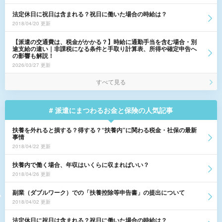
法定休日に祝日は含まれる？祝日に働いた場合の時給は？
2018/04/20 更新
【派遣の交通費は、税金がかかる？】時給に通勤手当を含む場合・別
途支給の違い｜非課税になる条件と手取り計算表、所得や確定申告へ
の影響も解説！
2026/03/27 更新
すべて見る
# 派遣にまつわるお金と保険の人気記事
扶養を外れると損する？得する？“扶養内”に関わる税金・社保の最新
事情
2018/04/22 更新
扶養内で働く場合、年収はいくらに収まればいい？
2018/04/26 更新
副業（ダブルワーク）での「扶養控除等申告書」の提出について
2018/04/02 更新
法定休日に祝日は含まれる？祝日に働いた場合の時給は？