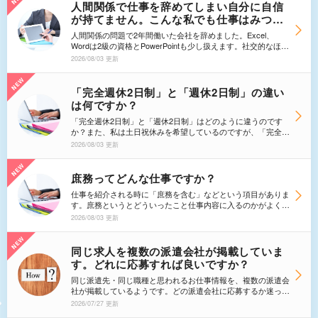
人間関係で仕事を辞めてしまい自分に自信
が持てません。こんな私でも仕事はみつか
るでしょうか。
人間関係の問題で2年間働いた会社を辞めました。Excel、
Wordは2級の資格とPowerPointも少し扱えます。社交的なほう
ですが、人間関係を理由に仕事を辞めてから自分に自信が持て
2026/08/03 更新
ません。この先やっていけるか不安です。こんな私でも仕事は
みつかるでしょうか。
「完全週休2日制」と「週休2日制」の違い
は何ですか？
「完全週休2日制」と「週休2日制」はどのように違うのです
か？また、私は土日祝休みを希望しているのですが、「完全週
休2日制＝土日祝休み」ということですか？
2026/08/03 更新
庶務ってどんな仕事ですか？
仕事を紹介される時に「庶務を含む」などという項目がありま
す。庶務というとどういったこと仕事内容に入るのかがよくわ
かりません。派遣会社にも訪ねましたが、「その会社により違
2026/08/03 更新
うので」となかなか自分の納得する回答を得られません。教え
てください。
同じ求人を複数の派遣会社が掲載していま
す。どれに応募すれば良いですか？
同じ派遣先・同じ職種と思われるお仕事情報を、複数の派遣会
社が掲載しているようです。どの派遣会社に応募するか迷って
いるのですが、どうやって選ぶのが良いでしょうか？
2026/07/27 更新