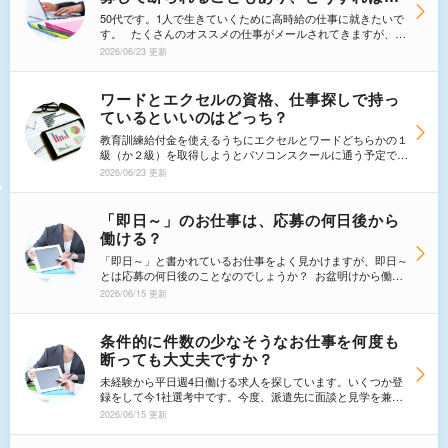
いか分かりません。
50代です。1人で生きていくために高時給の仕事に就きたいで
す。 たくさんのオススメの仕事がメールされてきますが、私
では無理なのでは？本当に50代でも雇っていただけるのか？
2026/06/23 更新
と悩んでいます。 WEB応募等も色々しましたが、断られま
す。または、その募集は締め切りましたとの返答ばかりです。
どうすれば良いのか、本当にわかりません。
ワードとエクセルの資格、仕事探しで持っ
ているといいのはどっち？
教育訓練給付金を使えるうちにエクセルとワードどちらかの１
級（か２級）を取得しようとパソコンスクールに通う予定で
す。実際、派遣社員として働くにはどちらの資格ニーズが多い
2026/06/23 更新
ですか？ ワードの方が近道だとは思いますがエクセルを覚え
て幅を広げた方がいいのでしょうか。一般的なニーズでいいの
で教えて下さい。よろしくお願いいたします。
「即日～」のお仕事は、応募の何日後から
働ける？
「即日～」と書かれているお仕事をよく見かけますが、即日～
とは応募の何日後のことなのでしょうか？ お盆明けから働き
はじめたい場合は「即日～」と書かれた仕事には応募しない方
2026/06/15 更新
が良いですか？
条件的に件数の少なそうなお仕事を何度も
断っても大丈夫ですか？
未経験から平日週4日働ける求人を探しています。いくつか登
録をして今1社選考中です。今度、派遣先に面談と見学を兼ね
て行くのですが、もし自分が合わないと感じたらお断りしても
2026/06/15 更新
良いのでしょうか。一度同じ派遣会社で1社お断りをした手
前、また、平日週4と未経験が重なって厳しい条件で探して頂