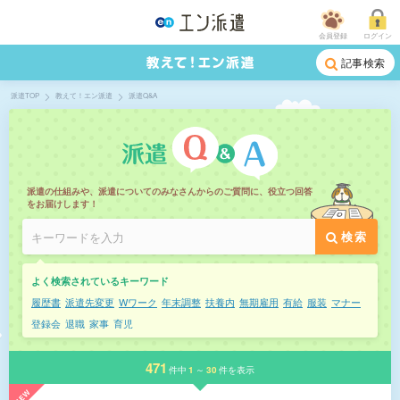
会員登録
ログイン
記事検索
派遣TOP
教えて！エン派遣
派遣Q&A
派遣の仕組みや、派遣についてのみなさんからのご質問に、役立つ回答
をお届けします！
検索
よく検索されているキーワード
履歴書
派遣先変更
Wワーク
年末調整
扶養内
無期雇用
有給
服装
マナー
登録会
退職
家事
育児
471
件中
1
～
30
件を表示