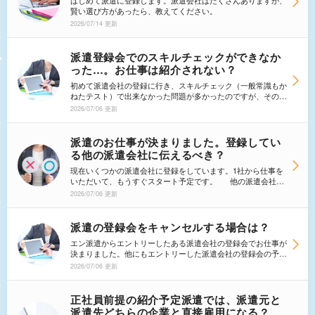
はじめて派遣に登録します。派遣会社はたくさんありますが、
賢い選び方があったら、教えてください。
2026/07/14 更新
派遣登録会でのスキルチェックができなか
った…。お仕事は紹介されない？
初めて派遣会社の登録に行き、スキルチェック（一般常識もか
ねたテスト）で出来なかった問題が多かったのですが、その結
果の悪さに仕事が紹介されないということがあるのでしょう
2026/07/06 更新
か？ その結果と登録の条件とで自分とあった仕事がないと
判断された場合、全く連絡が来ないということもあるのでしょ
うか？
派遣のお仕事が決まりました。登録してい
る他の派遣会社に伝えるべき？
現在いくつかの派遣会社に登録をしています。1社から仕事を
いただいて、もうすぐスタート予定です。 他の派遣会社の
担当者のみなさんに「仕事が決まりました」の連絡はいれるべ
2026/07/06 更新
きなんですか？他社からの派遣だし、でもこれからは仕事の依
頼は受ける事が出来ないし…。どうすればよいですか？
派遣の登録会をキャンセルする場合は？
エン派遣からエントリーしたある派遣会社の登録会でお仕事が
決まりました。他にもエントリーした派遣会社の登録会の予約
をしてしまっているのですが、登録会不参加の連絡を行なわな
2026/07/06 更新
くてはならないでしょうか？その場合、どのように連絡したら
良いですか？
正社員前提の紹介予定派遣では、派遣元と
派遣先どちらの企業と直接雇用になる？