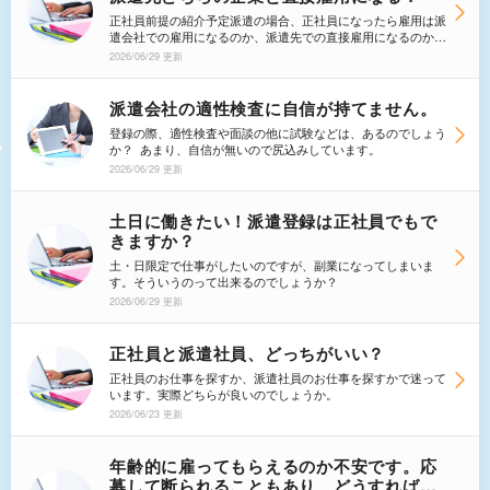
正社員前提の紹介予定派遣の場合、正社員になったら雇用は派
遣会社での雇用になるのか、派遣先での直接雇用になるのかど
ちらになりますか？
2026/06/29 更新
派遣会社の適性検査に自信が持てません。
登録の際、適性検査や面談の他に試験などは、あるのでしょう
か？ あまり、自信が無いので尻込みしています。
2026/06/29 更新
土日に働きたい！派遣登録は正社員でもで
きますか？
土・日限定で仕事がしたいのですが、副業になってしまいま
す。そういうのって出来るのでしょうか？
2026/06/29 更新
正社員と派遣社員、どっちがいい？
正社員のお仕事を探すか、派遣社員のお仕事を探すかで迷って
います。実際どちらが良いのでしょうか。
2026/06/23 更新
年齢的に雇ってもらえるのか不安です。応
募して断られることもあり、どうすればよ