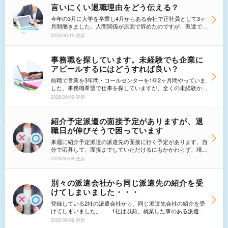
いているので何度もお断りしてしまっては失礼にあたらないか
言いにくい退職理由をどう伝える？
心配です。
今年の3月に大学を卒業し4月からある会社で正社員として3ヶ
月間働きました。人間関係が原因で辞めたのですが、派遣での
面談などで辞めた理由を聞かれるた場合、きちんとした本当の
2026/06/15 更新
理由を言うべきなのでしょうか。ただ人間関係がうまくいかな
い等の単純な理由ではなく、あまり話したくないような理由な
のですが…。教えてください。
事務職を探しています。未経験でも企業に
アピールするにはどうすれば良い？
前職で営業を3年間・コールセンターを1年2ヶ月間やっていま
した。事務職希望で仕事を探していますが、全くの未経験から
でも企業側にアピールするにはどのように伝えればいいです
2026/06/09 更新
か。 ※今マイクロソフト・オフィス・スペシャリスト
(Word・Excel)、日商簿記3級、日商PC検定2級(文書作成)を取
得しており、現在は日商PC検定3級・2級(データ活用)取得に
紹介予定派遣の面接予定がありますが、退
向け勉強中です。
職日が伸びそうで困っています
来週に紹介予定派遣の派遣先の面接に行く予定があります。自
分で応募して、面接までしていただけるにもかかわらず、現在
在職中の仕事が忙しくもしかしたら退職の日付をずらさないと
2026/06/09 更新
いけなくなるかもしれません。その場合もし紹介予定派遣採用
になったら辞退を考えているのですがどのように説明すればい
いでしょうか？？？面接に行く前に辞退したほうがいいのでし
別々の派遣会社から同じ派遣先の紹介を受
ょうか・・・
けてしまいました・・・
登録している2社の派遣会社から、同じ派遣先会社の紹介を受
けてしまいました。 1社は以前、就業した事のある派遣会
社から。もう1社は、先日登録したばかりの派遣会社です。条
2026/06/09 更新
件は同じような感じなのですが、どちらをお断りすればいいの