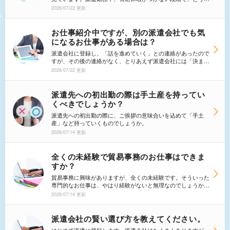
てもお休みがいただきたい場合は、前もって申請してもよいも
2026/07/22 更新
のなのでしょうか？11月と12月にすでにキャンセルできない
私用が入っています。お仕事の紹介があったら、10月から仕
事をしたいのですが、勤務契約を結んでよいのか迷ってしまい
お仕事紹介中ですが、別の派遣会社でも気
ます。
になるお仕事がある場合は？
派遣会社に登録し、「話を進めていく」との連絡があったので
すが、その後の連絡がなく、とりあえず派遣会社には「決まら
なかったらすぐ連絡がほしい」旨は伝えている状態です。
2026/07/22 更新
そんな中、他の派遣会社で気になる仕事を見つけたのです
が、エントリーしてしまう事は先に登録した派遣会社に失礼に
なってしまうのでしょうか。タブーな事なのですか？
派遣先への初出勤の際は手土産を持ってい
くべきでしょうか？
派遣先への初出勤の際に、ご挨拶の意味合いを込めて「手土
産」など持っていくものでしょうか。
2026/07/14 更新
全くの未経験で貿易事務のお仕事はできま
すか？
貿易事務に興味がありますが、全くの未経験です。そういった
専門的なお仕事は、やはり経験がないと無理なのでしょうか？
未経験から教えてもらえる貿易事務の仕事は派遣では難しいで
2026/07/14 更新
すか？また、自分で勉強をして貿易実務検定や、通関士の資格
などの資格を取れば、少しは希望があるのでしょうか？
派遣会社の賢い選び方を教えてください。