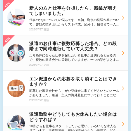
新人の方と仕事を分担したら、残業が増え
てしまいました。
仕事の分担についての悩みです。当初、郵便の発送作業につい
て、書類の抜き出しからリスト作成、区分け、梱包まで一人で
やっていましたが、それでは大変だろうと、新人の方にリスト
2026/07/27 更新
作成と書類の抜き出しについて手伝ってもらうことになりまし
た。しかし、彼女が手が空いている時間が多いため、どんどん
作業が進んでしまい、私のところで停滞しないようにと、以前
派遣のお仕事に複数応募した場合、どの段
より残業が増えてしまいました。 これではあまりにもつら
階まで同時進行していて大丈夫？
いので上司に、私との調整を考えた上で彼女の作業のスピード
を調節してほしいと相談しようと思います。ただ、その上司が
より条件に合った仕事を探したい＆仕事が途切れると困るの
頑固なタイプで、今まで業務上の改善に応じてくれたことがあ
で、複数の派遣会社に登録していますが、一つの話がまとまり
りません。そこで上司に相談してみたほうがいいか、それとも
かけていると、他の会社の紹介を受けつづけていいのか悩んで
2026/07/27 更新
上司のやり方に我慢して、自分で工夫していくか、どちらがい
しまいます。顔合わせの段階まで進んだお話があったら、他の
いかアドバイスをお願いいたします。
登録先の紹介はお断りするべきなのでしょうか。それとも、採
用が見送りになったときのために、いくつか同時進行で進めて
エン派遣からの応募を取り消すことはでき
も良いのでしょうか？
ますか？
応募した派遣会社から、ぜひ登録会に来てくださいとのメール
がありました。急遽、主人の海外赴任について行くことにな
り、登録会へは行けそうにありません。まだ登録会の予約もし
2026/07/22 更新
ていないのですが、応募そのものを取り消すことはできます
か？
派遣勤務中どうしてもお休みしたい場合は
どうすれば？
10月からお仕事をスタートしたいと思い、いろいろな求人を
見ています。派遣勤務中、有給休暇がつかない段階で、どうし