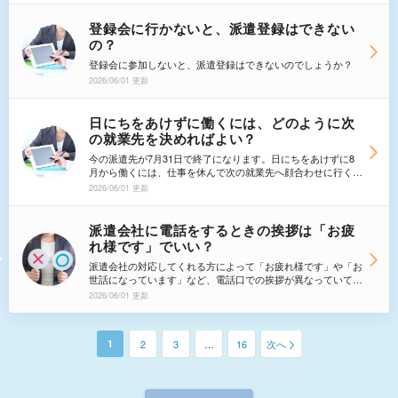
か、その基準もよくわかりません。
登録会に行かないと、派遣登録はできない
の？
登録会に参加しないと、派遣登録はできないのでしょうか？
2026/06/01 更新
日にちをあけずに働くには、どのように次
の就業先を決めればよい？
今の派遣先が7月31日で終了になります。日にちをあけずに8
月から働くには、仕事を休んで次の就業先へ顔合わせに行くし
かないのでしょうか？皆さんはどうやって次の就業先を決めて
2026/06/01 更新
いるのでしょうか？
派遣会社に電話をするときの挨拶は「お疲
れ様です」でいい？
派遣会社の対応してくれる方によって「お疲れ様です」や「お
世話になっています」など、電話口での挨拶が異なっていて、
どちらがいいのか迷ってしまいます。就業しているところなら
2026/06/01 更新
「お疲れ様です」でもいいような気がしますが、ただ登録して
いるだけのところでもそれでいいのでしょうか。
1
2
3
…
16
次へ