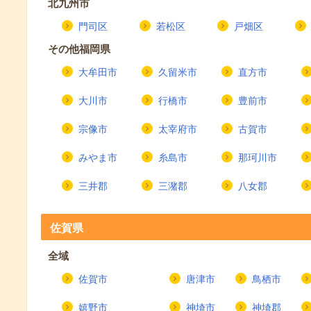
北九州市
門司区
若松区
戸畑区
その他福岡県
大牟田市
久留米市
直方市
大川市
行橋市
豊前市
宗像市
太宰府市
古賀市
みやま市
糸島市
那珂川市
三井郡
三潴郡
八女郡
佐賀県
全域
佐賀市
唐津市
鳥栖市
嬉野市
神埼市
神埼郡