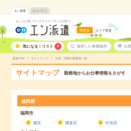
エン派遣
エンバイト
ちょうど良いワークライフバランスが叶う
関東版
エリア変更
気になる！リスト
0
保存した希望条件
お
派遣TOP
サイトマップ
九州・沖縄の勤務地一覧
サイトマップ
勤務地からお仕事情報をさがす
福岡県
福岡市
東区
博多区
中央区