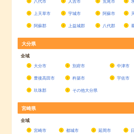
八代市
人吉市
荒尾市
上天草市
宇城市
阿蘇市
阿蘇郡
上益城郡
八代郡
大分県
全域
大分市
別府市
中津市
豊後高田市
杵築市
宇佐市
玖珠郡
その他大分県
宮崎県
全域
宮崎市
都城市
延岡市