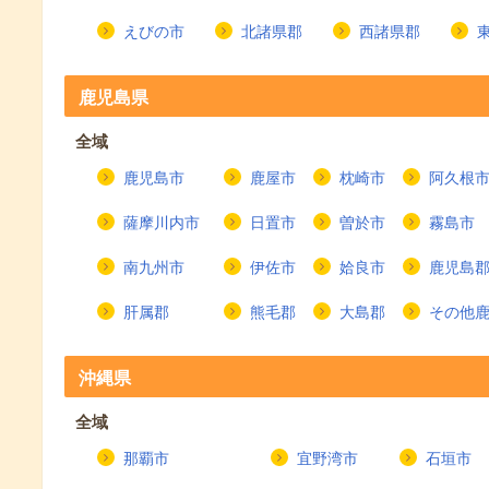
えびの市
北諸県郡
西諸県郡
鹿児島県
全域
鹿児島市
鹿屋市
枕崎市
阿久根
薩摩川内市
日置市
曽於市
霧島市
南九州市
伊佐市
姶良市
鹿児島
肝属郡
熊毛郡
大島郡
その他
沖縄県
全域
那覇市
宜野湾市
石垣市