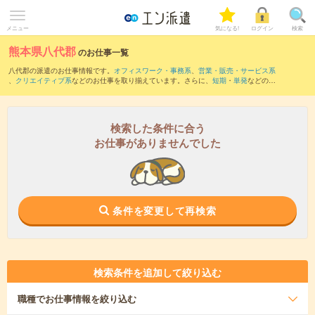
メニュー
気になる!
ログイン
検索
熊本県八代郡
のお仕事一覧
八代郡の派遣のお仕事情報です。
オフィスワーク・事務系
、
営業・販売・サービス系
、
クリエイティブ系
などのお仕事を取り揃えています。さらに、
短期
・
単発
などの期
間や、
職種未経験OK
などのこだわり条件で絞り込んでいただけます。
また、
宇城市
・
八代市
など隣接エリアのお仕事もご確認いただけます。
検索した条件に合う
お仕事がありませんでした
条件を変更して再検索
検索条件を追加して絞り込む
職種
でお仕事情報を絞り込む