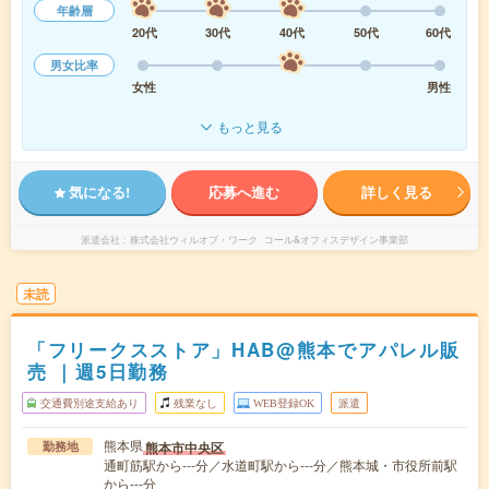
年齢層
20代
30代
40代
50代
60代
男女比率
女性
男性
もっと見る
気になる!
応募へ進む
詳しく見る
派遣会社
株式会社ウィルオブ・ワーク コール&オフィスデザイン事業部
未読
「フリークスストア」HAB@熊本でアパレル販
売 ｜週5日勤務
交通費別途支給あり
残業なし
WEB登録OK
派遣
熊本県
熊本市中央区
勤務地
通町筋駅から---分／水道町駅から---分／熊本城・市役所前駅
から---分