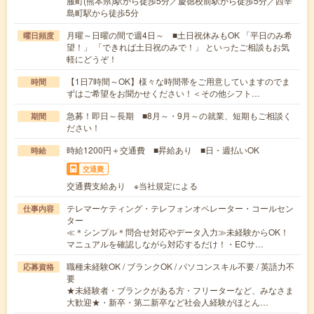
服町(熊本県)駅から徒歩5分／慶徳校前駅から徒歩5分／西辛
島町駅から徒歩5分
月曜～日曜の間で週4日～ ■土日祝休みもOK 「平日のみ希
曜日頻度
望！」 「できれば土日祝のみで！」 といったご相談もお気
軽にどうぞ！
【1日7時間～OK】様々な時間帯をご用意していますのでま
時間
ずはご希望をお聞かせください！＜その他シフト…
急募！即日～長期 ■8月～・9月～の就業、短期もご相談く
期間
ださい！
時給1200円＋交通費 ■昇給あり ■日・週払いOK
時給
交通費
交通費支給あり ※当社規定による
テレマーケティング・テレフォンオペレーター・コールセン
仕事内容
ター
≪＊シンプル＊問合せ対応やデータ入力≫未経験からOK！
マニュアルを確認しながら対応するだけ！・ECサ…
職種未経験OK / ブランクOK / パソコンスキル不要 / 英語力不
応募資格
要
★未経験者・ブランクがある方・フリーターなど、みなさま
大歓迎★・新卒・第二新卒など社会人経験がほとん…