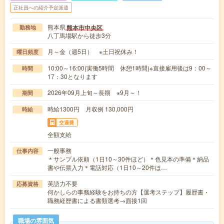
正社員への紹介予定派遣
熊本県
熊本市中央区
勤務地
八丁馬場駅から徒歩3分
月～金（週5日） ※土日祝休み！
曜日頻度
10:00～16:00(実働5時間 休憩1時間)※直接雇用後は9：00～
時間
17：30となります
2026年09月上旬～長期 ※9月～！
期間
時給1300円 月収例 130,000円
時給
交通費
全額支給
一般事務
仕事内容
＊サンプル依頼（1日10～30件ほど）＊色見本の準備＊納品
書や伝票入力＊電話対応（1日10～20件ほ…
英語力不要
応募資格
何かしらの事務経験をお持ちの方【選考ステップ】履歴書・
職務経歴書による書類選考→面接1回
職場の雰囲気