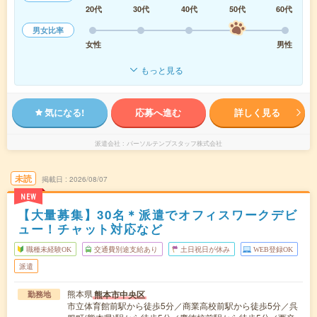
20代
30代
40代
50代
60代
男女比率
女性
男性
もっと見る
気になる!
応募へ進む
詳しく見る
派遣会社
パーソルテンプスタッフ株式会社
未読
掲載日
2026/08/07
NEW
【大量募集】30名＊派遣でオフィスワークデビ
ュー！チャット対応など
職種未経験OK
交通費別途支給あり
土日祝日が休み
WEB登録OK
派遣
熊本県
熊本市中央区
勤務地
市立体育館前駅から徒歩5分／商業高校前駅から徒歩5分／呉