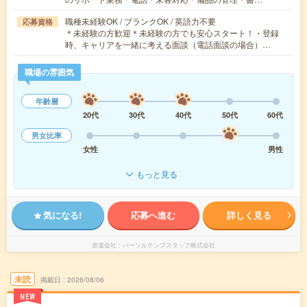
職種未経験OK / ブランクOK / 英語力不要
応募資格
＊未経験の方歓迎＊未経験の方でも安心スタート！・登録
時、キャリアを一緒に考える面談（電話面談の場合）…
職場の雰囲気
年齢層
20代
30代
40代
50代
60代
男女比率
女性
男性
もっと見る
気になる!
応募へ進む
詳しく見る
派遣会社
パーソルテンプスタッフ株式会社
未読
掲載日
2026/08/06
NEW