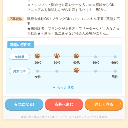
≪＊シンプル＊問合せ対応やデータ入力≫未経験からOK！
マニュアルを確認しながら対応するだけ！・ECサ…
職種未経験OK / ブランクOK / パソコンスキル不要 / 英語力不
応募資格
要
★未経験者・ブランクがある方・フリーターなど、みなさま
大歓迎★・新卒・第二新卒など社会人経験がほとん…
職場の雰囲気
年齢層
20代
30代
40代
50代
60代
男女比率
女性
男性
もっと見る
気になる!
応募へ進む
詳しく見る
派遣会社
株式会社ウィルオブ・ワーク コール&オフィスデザイン事業部