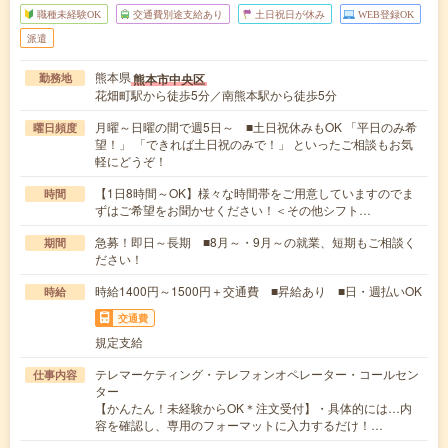
職種未経験OK
交通費別途支給あり
土日祝日が休み
WEB登録OK
派遣
熊本県
熊本市中央区
勤務地
花畑町駅から徒歩5分／南熊本駅から徒歩5分
月曜～日曜の間で週5日～ ■土日祝休みもOK 「平日のみ希
曜日頻度
望！」 「できれば土日祝のみで！」 といったご相談もお気
軽にどうぞ！
【1日8時間～OK】様々な時間帯をご用意していますのでま
時間
ずはご希望をお聞かせください！＜その他シフト…
急募！即日～長期 ■8月～・9月～の就業、短期もご相談く
期間
ださい！
時給1400円～1500円＋交通費 ■昇給あり ■日・週払いOK
時給
交通費
規定支給
テレマーケティング・テレフォンオペレーター・コールセン
仕事内容
ター
【かんたん！未経験からOK＊注文受付】・具体的には…内
容を確認し、専用のフォーマットに入力するだけ！…