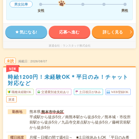
男女比率
女性
男性
気になる!
応募へ進む
詳しく見る
派遣会社
ランスタッド株式会社
未読
掲載日
2026/08/07
NEW
時給1200円！未経験OK＊平日のみ！チャット
対応など
職種未経験OK
交通費別途支給あり
土日祝日が休み
WEB登録OK
派遣
熊本県
熊本市中央区
勤務地
平成駅から徒歩5分／南熊本駅から徒歩5分／熊本城・市役所
前駅から徒歩5分／九品寺交差点駅から徒歩5分／藤崎宮前駅
から徒歩5分
月曜～日曜の間で週4日～ ■土日祝休みもOK 「平日のみ希
曜日頻度