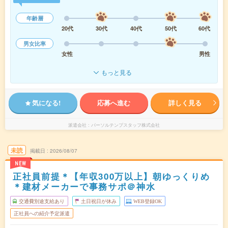
年齢層
20代
30代
40代
50代
60代
男女比率
女性
男性
もっと見る
気になる!
応募へ進む
詳しく見る
派遣会社
パーソルテンプスタッフ株式会社
未読
掲載日
2026/08/07
NEW
正社員前提＊【年収300万以上】朝ゆっくりめ
＊建材メーカーで事務サポ＠神水
交通費別途支給あり
土日祝日が休み
WEB登録OK
正社員への紹介予定派遣