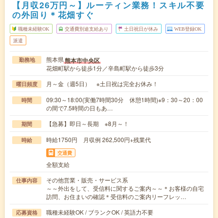
【月収26万円～】ルーティン業務！スキル不要
の外回り＊花畑すぐ
職種未経験OK
交通費別途支給あり
土日祝日が休み
WEB登録OK
派遣
熊本県
熊本市中央区
勤務地
花畑町駅から徒歩1分／辛島町駅から徒歩3分
月～金（週5日） ※土日祝は完全お休み！
曜日頻度
09:30～18:00(実働7時間30分 休憩1時間)※9：30～20：00
時間
の間で7.5時間の日もあ…
【急募】即日～長期 ※8月～！
期間
時給1750円 月収例 262,500円+残業代
時給
交通費
全額支給
その他営業・販売・サービス系
仕事内容
～～外出をして、受信料に関するご案内～～＊お客様の自宅
訪問、お住まいの確認＊受信料のご案内リーフレッ…
職種未経験OK / ブランクOK / 英語力不要
応募資格