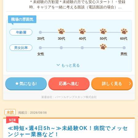
＊未経験の方歓迎＊未経験の方でも安心スタート！・登録
時、キャリアを一緒に考える面談（電話面談の場合）…
職場の雰囲気
年齢層
20代
30代
40代
50代
60代
男女比率
女性
男性
もっと見る
気になる!
応募へ進む
詳しく見る
派遣会社
パーソルテンプスタッフ株式会社
未読
掲載日
2026/08/06
NEW
≪時短×週4日5h～≫未経験OK！病院でメッセ
ンジャー業務など！