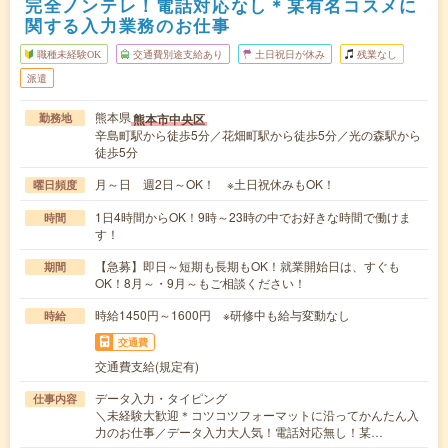
完全ノンテレ！電話対応なし＊某有名コスメに
関する入力業務のお仕事
職種未経験OK
交通費別途支給あり
土日祝日が休み
残業なし
派遣
熊本県
熊本市中央区
勤務地
辛島町駅から徒歩5分／花畑町駅から徒歩5分／光の森駅から
徒歩5分
月～日 週2日～OK！ ※土日祝休みもOK！
曜日頻度
1日4時間からOK！9時～23時の中でお好きな時間で働けま
時間
す！
【急募】即日～短期も長期もOK！就業開始日は、すぐも
期間
OK！8月～・9月～もご相談ください！
時給1450円～1600円 ※研修中も給与変動なし
時給
交通費
交通費支給(規定有)
データ入力・タイピング
仕事内容
＼未経験大歓迎＊コツコツフォーマットに沿ってかんたん入
力のお仕事／データ入力大人気！電話対応無し！某…