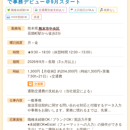
で事務デビュー＠9月スタート
職種未経験OK
交通費別途支給あり
土日祝日が休み
残業なし
WEB登録OK
派遣
熊本県
熊本市中央区
勤務地
花畑町駅から徒歩2分
月～金
曜日頻度
★9:30～18:00（休憩時間 12:00～13:00）
時間
2026年9月～長期（3ヵ月以上）
期間
1,300円【月収例】約204,000円（時給1,300円×実働
時給
7.50h×21日）+交通費
交通費
通勤交通費の支給あり（当社規定による）
一般事務
仕事内容
放送受信契約に関する問い合わせ対応と付随するデータ入力
や事務をお願いします。業務に慣れるまでは、先輩…
職種未経験OK / ブランクOK / 英語力不要
応募資格
●未経験OK●Excel（フォーマットへの入力）の操作ができる
方少しでもご興味がある方は、お気軽に「…