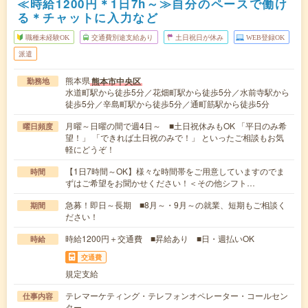
≪時給1200円＊1日7h～≫自分のペースで働け
る＊チャットに入力など
職種未経験OK
交通費別途支給あり
土日祝日が休み
WEB登録OK
派遣
熊本県
熊本市中央区
勤務地
水道町駅から徒歩5分／花畑町駅から徒歩5分／水前寺駅から
徒歩5分／辛島町駅から徒歩5分／通町筋駅から徒歩5分
月曜～日曜の間で週4日～ ■土日祝休みもOK 「平日のみ希
曜日頻度
望！」 「できれば土日祝のみで！」 といったご相談もお気
軽にどうぞ！
【1日7時間～OK】様々な時間帯をご用意していますのでま
時間
ずはご希望をお聞かせください！＜その他シフト…
急募！即日～長期 ■8月～・9月～の就業、短期もご相談く
期間
ださい！
時給1200円＋交通費 ■昇給あり ■日・週払いOK
時給
交通費
規定支給
テレマーケティング・テレフォンオペレーター・コールセン
仕事内容
ター