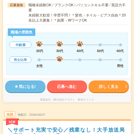
職種未経験OK / ブランクOK / パソコンスキル不要 / 英語力不
応募資格
要
未経験大歓迎！学歴不問！＊髪色・ネイル・ピアス自由＊20
名以上大募集！＊副業・WワークOK
職場の雰囲気
年齢層
20代
30代
40代
50代
60代
男女比率
女性
男性
気になる!
応募へ進む
詳しく見る
派遣会社
株式会社グラスト 熊本オフィス
未読
掲載日
2026/08/07
NEW
＼サポート充実で安心／残業なし！大手放送局