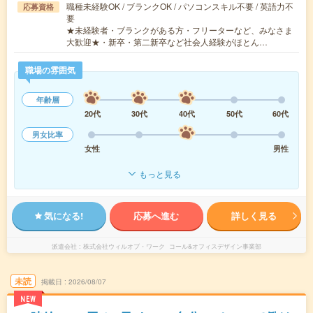
職種未経験OK / ブランクOK / パソコンスキル不要 / 英語力不
応募資格
要
★未経験者・ブランクがある方・フリーターなど、みなさま
大歓迎★・新卒・第二新卒など社会人経験がほとん…
職場の雰囲気
年齢層
20代
30代
40代
50代
60代
男女比率
女性
男性
もっと見る
気になる!
応募へ進む
詳しく見る
派遣会社
株式会社ウィルオブ・ワーク コール&オフィスデザイン事業部
未読
掲載日
2026/08/07
NEW