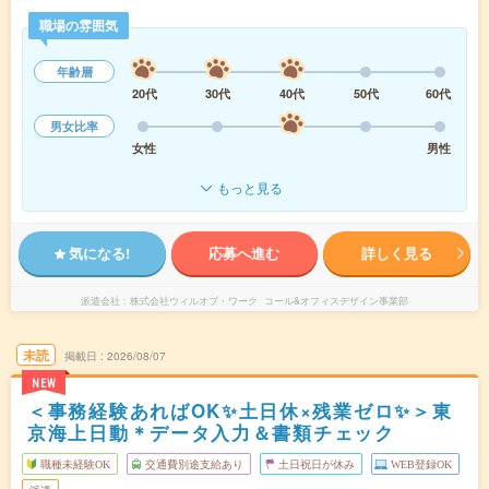
職場の雰囲気
年齢層
20代
30代
40代
50代
60代
男女比率
女性
男性
もっと見る
気になる!
応募へ進む
詳しく見る
派遣会社
株式会社ウィルオブ・ワーク コール&オフィスデザイン事業部
未読
掲載日
2026/08/07
NEW
＜事務経験あればOK✨土日休×残業ゼロ✨＞東
京海上日動＊データ入力＆書類チェック
職種未経験OK
交通費別途支給あり
土日祝日が休み
WEB登録OK