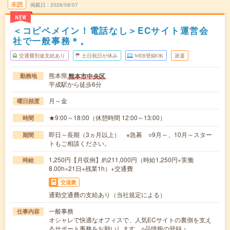
未読
掲載日
2026/08/07
NEW
＜コピペメイン！電話なし＞ECサイト運営会
社で一般事務＊。
交通費別途支給あり
土日祝日が休み
WEB登録OK
派遣
熊本県
熊本市中央区
勤務地
平成駅から徒歩6分
月～金
曜日頻度
★9:00～18:00（休憩時間 12:00～13:00）
時間
即日～長期（3ヵ月以上） ※急募 ○9月～、10月～スター
期間
トもご相談ください。
1,250円【月収例】約211,000円（時給1,250円×実働
時給
8.00h×21日+残業1h）+交通費
交通費
通勤交通費の支給あり（当社規定による）
一般事務
仕事内容
オシャレで快適なオフィスで、人気ECサイトの裏側を支え
るサポート事務をお願いします。○品情報の登録・…