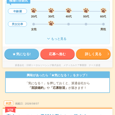
職場の雰囲気
年齢層
20代
30代
40代
50代
60代
男女比率
女性
男性
もっと見る
気になる!
応募へ進む
詳しく見る
派遣会社
日研トータルソーシング株式会社 メディカルケア事業部 ナース派遣
興味があったら「★気になる！」をタップ！
「気になる！」を押しておくと、派遣会社から
「面談確約」
や
「応募歓迎」
が届きます！
未読
掲載日
2026/08/07
NEW