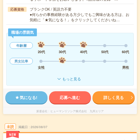
ブランクOK / 英語力不要
応募資格
●何らかの事務経験がある方少しでもご興味がある方は、お
気軽に「★気になる！」をクリックしてくださいね…
職場の雰囲気
年齢層
20代
30代
40代
50代
60代
男女比率
女性
男性
もっと見る
気になる!
応募へ進む
詳しく見る
派遣会社
ヒューマンリソシア株式会社 九州エリア
未読
掲載日
2026/08/07
NEW