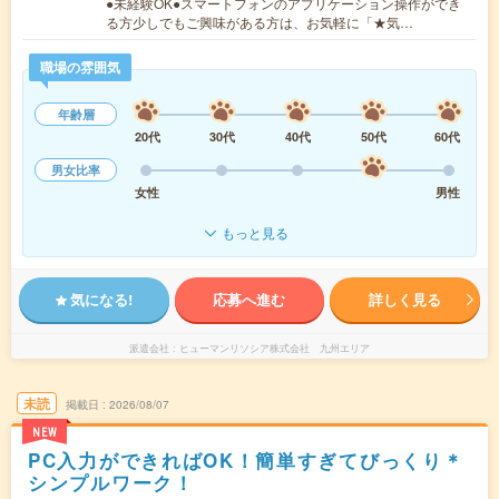
●未経験OK●スマートフォンのアプリケーション操作ができ
る方少しでもご興味がある方は、お気軽に「★気…
職場の雰囲気
年齢層
20代
30代
40代
50代
60代
男女比率
女性
男性
もっと見る
気になる!
応募へ進む
詳しく見る
派遣会社
ヒューマンリソシア株式会社 九州エリア
未読
掲載日
2026/08/07
NEW
PC入力ができればOK！簡単すぎてびっくり＊
シンプルワーク！