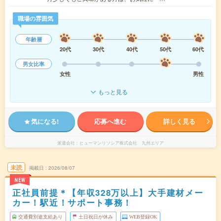
職場の雰囲気
年齢層
20代
30代
40代
50代
60代
男女比率
女性
男性
もっと見る
気になる!
応募へ進む
詳しく見る
派遣会社
ヒューマンリソシア株式会社 九州エリア
未読
掲載日
2026/08/07
NEW
正社員前提＊【年収328万以上】大手建材メー
カー！駅近！サポート事務！
交通費別途支給あり
土日祝日が休み
WEB登録OK