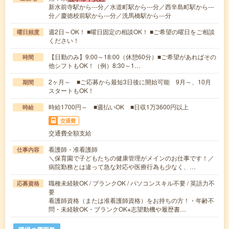
新水前寺駅から---分／水道町駅から---分／西辛島町駅から---
分／慶徳校前駅から---分／洗馬橋駅から---分
週2日～OK！ ■曜日固定の相談OK！ ■ご希望の曜日をご相談
曜日頻度
ください！
【日勤のみ】9:00～18:00（休憩60分）■ご希望があればその
時間
他シフトもOK！（例）8:30～1…
2ヶ月～ ■ご応募から最短3日後に開始可能 9月～、10月
期間
スタートもOK！
時給1700円～ ■週払いOK ■日収1万3600円以上
時給
交通費
交通費全額支給
看護師・准看護師
仕事内容
＼保育園で子どもたちの健康管理がメインのお仕事です！／
病院勤務とは違って急な対応や医療行為も少なく、…
職種未経験OK / ブランクOK / パソコンスキル不要 / 英語力不
応募資格
要
看護師資格（または准看護師資格）をお持ちの方！・年齢不
問・未経験OK・ブランクOK※志望動機や履歴書…