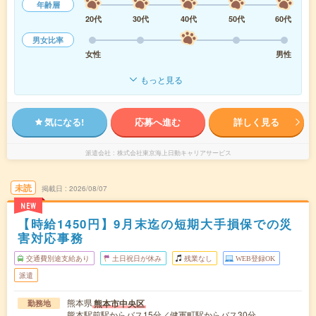
年齢層
20代
30代
40代
50代
60代
男女比率
女性
男性
もっと見る
気になる!
応募へ進む
詳しく見る
派遣会社
株式会社東京海上日動キャリアサービス
未読
掲載日
2026/08/07
NEW
【時給1450円】9月末迄の短期大手損保での災
害対応事務
交通費別途支給あり
土日祝日が休み
残業なし
WEB登録OK
派遣
熊本県
熊本市中央区
勤務地
熊本駅前駅からバス15分／健軍町駅からバス30分