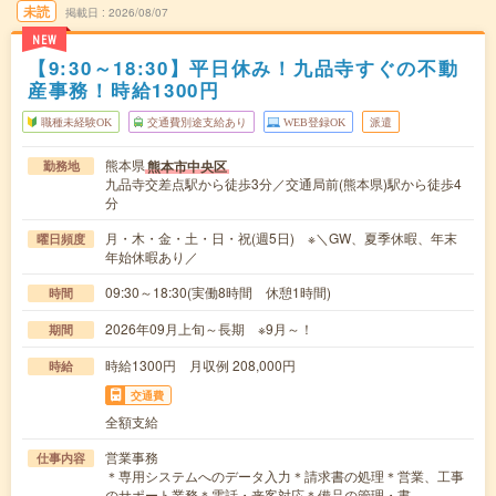
未読
掲載日
2026/08/07
NEW
【9:30～18:30】平日休み！九品寺すぐの不動
産事務！時給1300円
職種未経験OK
交通費別途支給あり
WEB登録OK
派遣
熊本県
熊本市中央区
勤務地
九品寺交差点駅から徒歩3分／交通局前(熊本県)駅から徒歩4
分
月・木・金・土・日・祝(週5日) ※＼GW、夏季休暇、年末
曜日頻度
年始休暇あり／
09:30～18:30(実働8時間 休憩1時間)
時間
2026年09月上旬～長期 ※9月～！
期間
時給1300円 月収例 208,000円
時給
交通費
全額支給
営業事務
仕事内容
＊専用システムへのデータ入力＊請求書の処理＊営業、工事
のサポート業務＊電話・来客対応＊備品の管理・書…