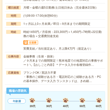
月曜～金曜の週5日勤務/土日祝日休み（完全週休2日制）
曜日頻度
(1)09:00-17:00(休憩60分)
時間
1ヶ月以上3ヶ月未満／即日～9月末までの期間限定
期間
時給1450円／月収例：223,300円＝1,450円×7時間×22日勤
時給
務の場合＋交通費別途支給
交通費
実費支給／当社規定あり。月上限4万円（規定あり）
金融事務（生保・損保）
仕事内容
／９月末までの期間限定！熊本地震での地震対応の事務サポ
ート＼【おしごと内容】＊データ入力や各種登録作…
ブランクOK / 英語力不要
応募資格
・事務のご経験がある方・電話対応のご経験がある方・PC
の基本操作、データ入力 ランスタッドは、きめ細…
職場の雰囲気
年齢層
20代
30代
40代
50代
60代