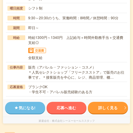
シフト制
曜日頻度
9:30～20:30のうち、実働時間：8時間／休憩時間：90分
時間
即日～
期間
時給1300円～1340円 上記給与＋時間外勤務手当＋交通費
時給
支給◎
交通費
全額支給
販売（アパレル・ファッション・コスメ）
仕事内容
＊人気セレクトショップ「フリークスストア」で販売のお仕
事です。＊接客販売を中心に、レジ、商品管理、棚…
ブランクOK
応募資格
・学生不可・アパレル販売経験のある方
気になる!
応募へ進む
詳しく見る
派遣会社
株式会社シーエーセールススタッフ