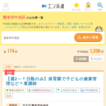
メニュー
気になる!
ログイン
検索
熊本市中央区
のお仕事一覧
中央区の派遣のお仕事情報です。
オフィスワーク・事務系
、
営業・販売・サービス系
、
クリエイティブ系
などのお仕事を取り揃えています。さらに、
短期
・
単発
などの期
間や、
職種未経験OK
などのこだわり条件で絞り込んでいただけます。
条件の変更
また、
北区
・
東区
・
南区
・
西区
・
菊池郡
など隣接エリアのお仕事もご確認いただけま
熊本市中央区
す。
174
1,338
全
件
平均時給:
円
時給順
新着順
未読
掲載日
2026/08/07
NEW
【週2～＊日勤のみ】保育園で子どもの健康管
理など＊看護師
職種未経験OK
交通費別途支給あり
土日祝日が休み
WEB登録OK
派遣
熊本県
熊本市中央区
勤務地