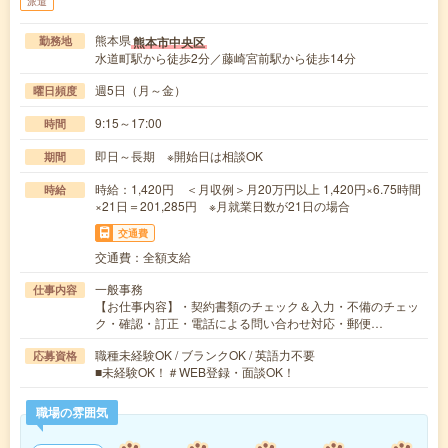
派遣
熊本県
熊本市中央区
勤務地
水道町駅から徒歩2分／藤崎宮前駅から徒歩14分
週5日（月～金）
曜日頻度
9:15～17:00
時間
即日～長期 ※開始日は相談OK
期間
時給：1,420円 ＜月収例＞月20万円以上 1,420円×6.75時間
時給
×21日＝201,285円 ※月就業日数が21日の場合
交通費
交通費：全額支給
一般事務
仕事内容
【お仕事内容】・契約書類のチェック＆入力・不備のチェッ
ク・確認・訂正・電話による問い合わせ対応・郵便…
職種未経験OK / ブランクOK / 英語力不要
応募資格
■未経験OK！＃WEB登録・面談OK！
職場の雰囲気