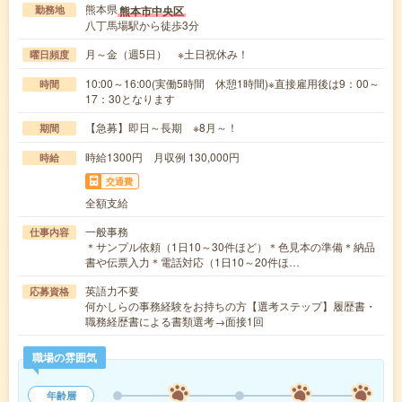
熊本県
熊本市中央区
勤務地
八丁馬場駅から徒歩3分
月～金（週5日） ※土日祝休み！
曜日頻度
10:00～16:00(実働5時間 休憩1時間)※直接雇用後は9：00～
時間
17：30となります
【急募】即日～長期 ※8月～！
期間
時給1300円 月収例 130,000円
時給
交通費
全額支給
一般事務
仕事内容
＊サンプル依頼（1日10～30件ほど）＊色見本の準備＊納品
書や伝票入力＊電話対応（1日10～20件ほ…
英語力不要
応募資格
何かしらの事務経験をお持ちの方【選考ステップ】履歴書・
職務経歴書による書類選考→面接1回
職場の雰囲気
年齢層