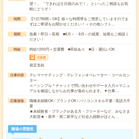
望！」 「できれば土日祝のみで！」 といったご相談もお気
軽にどうぞ！
【1日7時間～OK】様々な時間帯をご用意していますのでま
時間
ずはご希望をお聞かせください！＜その他シフト…
急募！即日～長期 ■8月～・9月～の就業、短期もご相談く
期間
ださい！
時給1200円＋交通費 ■昇給あり ■日・週払いOK
時給
交通費
規定支給
テレマーケティング・テレフォンオペレーター・コールセン
仕事内容
ター
≪＊シンプル＊チャットで問い合わせやデータ入力≫マニュ
アルを確認しながらお仕事が進められます。▼仕事…
職種未経験OK / ブランクOK / パソコンスキル不要 / 英語力不
応募資格
要
★未経験者・ブランクがある方・フリーターなど、みなさま
大歓迎★・新卒・第二新卒など社会人経験がほとん…
職場の雰囲気