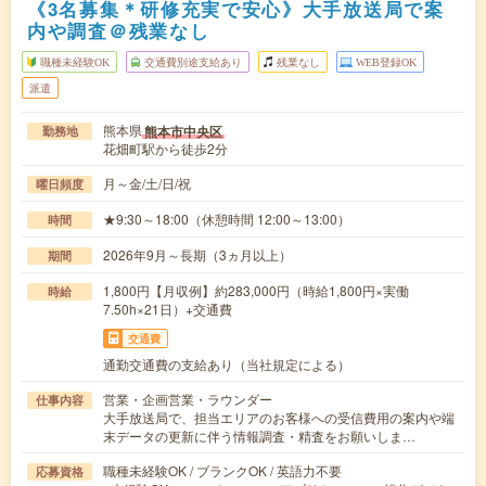
《3名募集＊研修充実で安心》大手放送局で案
内や調査＠残業なし
職種未経験OK
交通費別途支給あり
残業なし
WEB登録OK
派遣
熊本県
熊本市中央区
勤務地
花畑町駅から徒歩2分
月～金/土/日/祝
曜日頻度
★9:30～18:00（休憩時間 12:00～13:00）
時間
2026年9月～長期（3ヵ月以上）
期間
1,800円【月収例】約283,000円（時給1,800円×実働
時給
7.50h×21日）+交通費
交通費
通勤交通費の支給あり（当社規定による）
営業・企画営業・ラウンダー
仕事内容
大手放送局で、担当エリアのお客様への受信費用の案内や端
末データの更新に伴う情報調査・精査をお願いしま…
職種未経験OK / ブランクOK / 英語力不要
応募資格