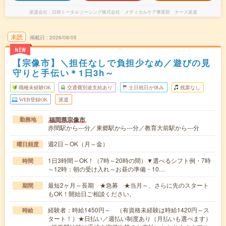
派遣会社
日研トータルソーシング株式会社 メディカルケア事業部 ナース派遣
未読
掲載日
2026/08/05
NEW
【宗像市】＼担任なしで負担少なめ／遊びの見
守りと手伝い＊1日3h～
職種未経験OK
交通費別途支給あり
土日祝日が休み
残業なし
WEB登録OK
派遣
福岡県宗像市
勤務地
赤間駅から---分／東郷駅から---分／教育大前駅から---分
週2日～OK（月～金）
曜日頻度
1日3時間～OK！（7時～20時の間）▼選べるシフト例・7時
時間
～12時：朝の受け入れ～お昼の準備・10…
最短2ヶ月～長期 ★急募 ★当月～、さらに先のスタート
期間
もOK！開始日ご相談ください。
経験者：時給1450円～ （有資格未経験は時給1420円～ス
時給
タート！）★日払い／週払い制度あり（月払いも選べます）