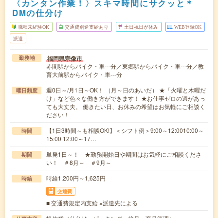
〈カンタン作業！〉スキマ時間にサクッと＊
DMの仕分け
職種未経験OK
交通費別途支給あり
土日祝日が休み
WEB登録OK
派遣
福岡県宗像市
勤務地
赤間駅からバイク・車---分／東郷駅からバイク・車---分／教
育大前駅からバイク・車---分
週0日～/月1日～OK！ （月～日のあいだ） ★「火曜と木曜だ
曜日頻度
け」など色々な働き方ができます！ ★お仕事ゼロの週があっ
ても大丈夫。 働きたい日、お休みの希望はお気軽にご相談く
ださい！
【1日3時間～も相談OK!】＜シフト例＞9:00～12:0010:00～
時間
15:00 12:00～17…
単発1日～！ ★勤務開始日や期間はお気軽にご相談くださ
期間
い！ ＃8月～ ＃9月～
時給1,200円～1,625円
時給
交通費
■ 交通費規定内支給 ※派遣先による