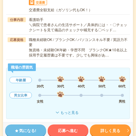
交通費
交通費全額支給（ガソリン代もOK！）
看護助手
仕事内容
＼病院で患者さんの生活サポート／具体的には・・〇チェッ
クシートを見て備品のチェックや補充する〇ベッド…
職種未経験OK / ブランクOK / パソコンスキル不要 / 英語力不
応募資格
要
無資格・未経験OK年齢・学歴不問 ブランクOK★10名以上
採用予定履歴書は不要です。少しでも興味があ…
職場の雰囲気
年齢層
20代
30代
40代
50代
60代
男女比率
女性
男性
もっと見る
気になる!
応募へ進む
詳しく見る