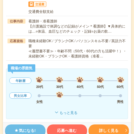
交通費
交通費全額支給
看護師・准看護師
仕事内容
【介護施設で体調などの記録がメイン＊看護師】▼具体的に
は…○体温、血圧などのチェック・記録○お薬の飲…
職種未経験OK / ブランクOK / パソコンスキル不要 / 英語力不
応募資格
要
≪履歴書不要≫・年齢不問（50代・60代の方も活躍中！）・
未経験OK・ブランクOK・看護師資格（准看…
職場の雰囲気
年齢層
20代
30代
40代
50代
60代
男女比率
女性
男性
もっと見る
気になる!
応募へ進む
詳しく見る