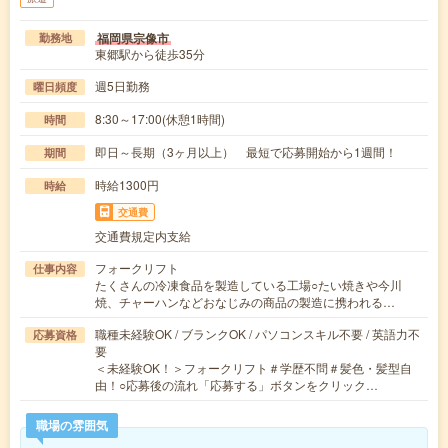
福岡県宗像市
勤務地
東郷駅から徒歩35分
週5日勤務
曜日頻度
8:30～17:00(休憩1時間)
時間
即日～長期（3ヶ月以上） 最短で応募開始から1週間！
期間
時給1300円
時給
交通費
交通費規定内支給
フォークリフト
仕事内容
たくさんの冷凍食品を製造している工場○たい焼きや今川
焼、チャーハンなどおなじみの商品の製造に携われる…
職種未経験OK / ブランクOK / パソコンスキル不要 / 英語力不
応募資格
要
＜未経験OK！＞フォークリフト＃学歴不問＃髪色・髪型自
由！○応募後の流れ「応募する」ボタンをクリック…
職場の雰囲気