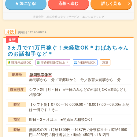
気になる!
応募へ進む
詳しく見る
派遣会社
株式会社スタッフサービス・エンジニアリング
未読
掲載日
2026/08/04
NEW
3ヵ月で71万円稼ぐ！未経験OK＊おばあちゃん
のお話相手など＊
職種未経験OK
交通費別途支給あり
WEB登録OK
派遣
福岡県宗像市
勤務地
赤間駅から---分／東郷駅から---分／教育大前駅から---分
シフト制（月～日） ※平日のみなどの相談もOK ※週3なども
曜日頻度
相談OK
【シフト例】07:00～16:0009:00～18:0017:00～09:00※ 上記
時間
は一例です！そ…
即日～2ヶ月以上 ■開始日の相談OK！
期間
無資格の方：時給1350円～1687円 / 介護福祉士：時給1650
時給
円～2062円 / 初任者以上：時給1450円～1812円