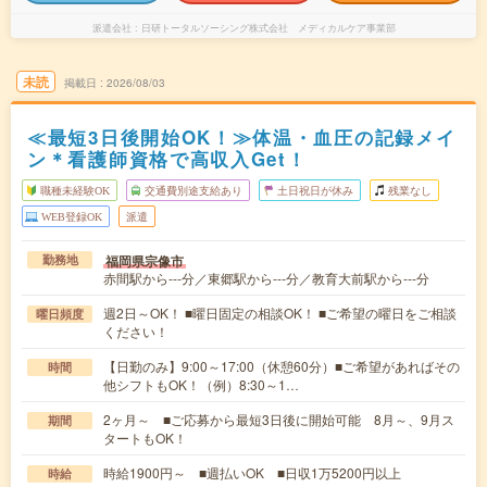
派遣会社
日研トータルソーシング株式会社 メディカルケア事業部
未読
掲載日
2026/08/03
≪最短3日後開始OK！≫体温・血圧の記録メイ
ン＊看護師資格で高収入Get！
職種未経験OK
交通費別途支給あり
土日祝日が休み
残業なし
WEB登録OK
派遣
福岡県宗像市
勤務地
赤間駅から---分／東郷駅から---分／教育大前駅から---分
週2日～OK！ ■曜日固定の相談OK！ ■ご希望の曜日をご相談
曜日頻度
ください！
【日勤のみ】9:00～17:00（休憩60分）■ご希望があればその
時間
他シフトもOK！（例）8:30～1…
2ヶ月～ ■ご応募から最短3日後に開始可能 8月～、9月ス
期間
タートもOK！
時給1900円～ ■週払いOK ■日収1万5200円以上
時給