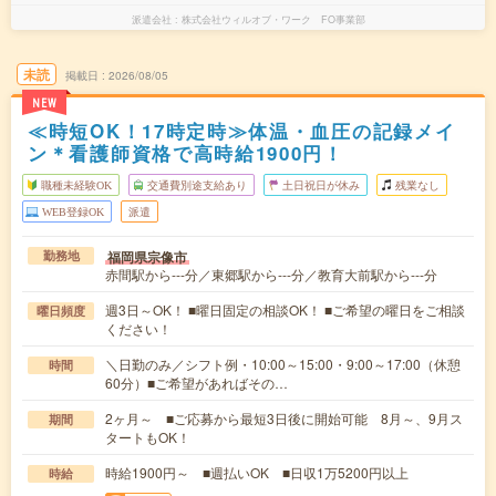
派遣会社
株式会社ウィルオブ・ワーク FO事業部
未読
掲載日
2026/08/05
NEW
≪時短OK！17時定時≫体温・血圧の記録メイ
ン＊看護師資格で高時給1900円！
職種未経験OK
交通費別途支給あり
土日祝日が休み
残業なし
WEB登録OK
派遣
福岡県宗像市
勤務地
赤間駅から---分／東郷駅から---分／教育大前駅から---分
週3日～OK！ ■曜日固定の相談OK！ ■ご希望の曜日をご相談
曜日頻度
ください！
＼日勤のみ／シフト例・10:00～15:00・9:00～17:00（休憩
時間
60分）■ご希望があればその…
2ヶ月～ ■ご応募から最短3日後に開始可能 8月～、9月ス
期間
タートもOK！
時給1900円～ ■週払いOK ■日収1万5200円以上
時給