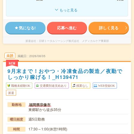
もっと見る
気になる!
応募へ進む
詳しく見る
派遣会社
日研トータルソーシング株式会社 メディカルケア事業部
未読
掲載日
2026/08/05
NEW
9月末まで！おやつ・冷凍食品の製造／夜勤で
しっかり稼げる！_H139471
職種未経験OK
交通費別途支給あり
残業なし
WEB登録OK
派遣
福岡県宗像市
勤務地
東郷駅から徒歩35分
週5日勤務
曜日頻度
17:30～1:00(休憩1時間)
時間