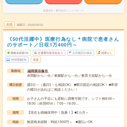
派遣会社
株式会社ニッソーネット
未読
掲載日
2026/08/03
《50代活躍中》医療行為なし＊病院で患者さん
のサポート／日収1万400円～
職種未経験OK
交通費別途支給あり
土日祝日が休み
残業なし
WEB登録OK
派遣
福岡県宗像市
勤務地
赤間駅から---分／東郷駅から---分／教育大前駅から---分
週3日～（週2日～も相談OK） ■曜日固定の相談OK！ ■希望
曜日頻度
の曜日があればご相談ください！
お子さんの予定にも柔軟に調整可能です。シフト例9:00～
時間
18:00（休憩60分）7:00～16:00…
【現在も積極採用中！急募！】■2カ月～
期間
無資格未経験：時給1300円～ ■週払いOK
時給