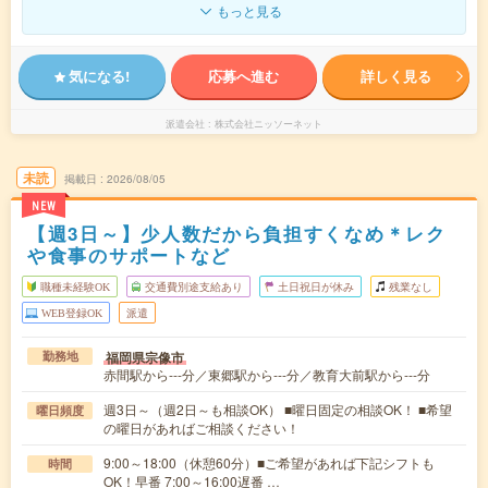
もっと見る
気になる!
応募へ進む
詳しく見る
派遣会社
株式会社ニッソーネット
未読
掲載日
2026/08/05
NEW
【週3日～】少人数だから負担すくなめ＊レク
や食事のサポートなど
職種未経験OK
交通費別途支給あり
土日祝日が休み
残業なし
WEB登録OK
派遣
福岡県宗像市
勤務地
赤間駅から---分／東郷駅から---分／教育大前駅から---分
週3日～（週2日～も相談OK） ■曜日固定の相談OK！ ■希望
曜日頻度
の曜日があればご相談ください！
9:00～18:00（休憩60分）■ご希望があれば下記シフトも
時間
OK！早番 7:00～16:00遅番 …