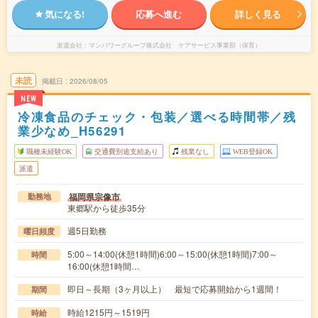
気になる!
応募へ進む
詳しく見る
派遣会社
マンパワーグループ株式会社 ケアサービス事業部（保育）
未読
掲載日
2026/08/05
NEW
冷凍食品のチェック・包装／選べる時間帯／残
業少なめ_H56291
職種未経験OK
交通費別途支給あり
残業なし
WEB登録OK
派遣
福岡県宗像市
勤務地
東郷駅から徒歩35分
週5日勤務
曜日頻度
5:00～14:00(休憩1時間)6:00～15:00(休憩1時間)7:00～
時間
16:00(休憩1時間…
即日～長期（3ヶ月以上） 最短で応募開始から1週間！
期間
時給1215円～1519円
時給