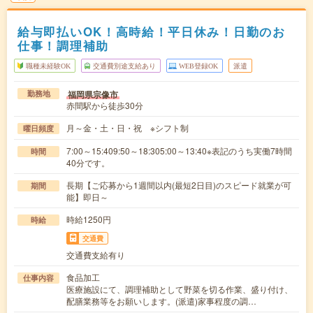
給与即払いOK！高時給！平日休み！日勤のお
仕事！調理補助
職種未経験OK
交通費別途支給あり
WEB登録OK
派遣
福岡県宗像市
勤務地
赤間駅から徒歩30分
月～金・土・日・祝 ※シフト制
曜日頻度
7:00～15:409:50～18:305:00～13:40※表記のうち実働7時間
時間
40分です。
長期【ご応募から1週間以内(最短2日目)のスピード就業が可
期間
能】即日～
時給1250円
時給
交通費
交通費支給有り
食品加工
仕事内容
医療施設にて、調理補助として野菜を切る作業、盛り付け、
配膳業務等をお願いします。(派遣)家事程度の調…