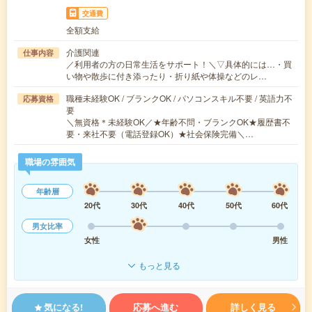
交通費
全額支給
介護関連
仕事内容
／利用者の方の日常生活をサポート！＼▽具体的には…・買
い物や散歩に付き添ったり・折り紙や体操などのレ…
職種未経験OK / ブランクOK / パソコンスキル不要 / 英語力不
応募資格
要
＼無資格＊未経験OK／★年齢不問・ブランクOK★履歴書不
要・来社不要（電話登録OK）★社会保険完備＼…
職場の雰囲気
年齢層
20代
30代
40代
50代
60代
男女比率
女性
男性
もっと見る
気になる!
応募へ進む
詳しく見る