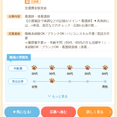
交通費
交通費全額支給
看護師・准看護師
仕事内容
【介護施設で体調などの記録がメイン＊看護師】▼具体的に
は…○体温、血圧などのチェック・記録○お薬の飲…
職種未経験OK / ブランクOK / パソコンスキル不要 / 英語力不
応募資格
要
≪履歴書不要≫・年齢不問（50代・60代の方も活躍中！）・
未経験OK・ブランクOK・看護師資格（准看…
職場の雰囲気
年齢層
20代
30代
40代
50代
60代
男女比率
女性
男性
もっと見る
気になる!
応募へ進む
詳しく見る