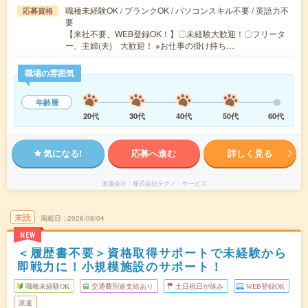
職種未経験OK / ブランクOK / パソコンスキル不要 / 英語力不
応募資格
要
【来社不要、WEB登録OK！】〇未経験大歓迎！〇フリータ
ー、主婦(夫) 大歓迎！ ※お仕事の掛け持ち…
職場の雰囲気
年齢層
20代
30代
40代
50代
60代
気になる!
応募へ進む
詳しく見る
派遣会社
株式会社テクノ・サービス
未読
掲載日
2026/08/04
NEW
＜履歴書不要＞資格取得サポートで未経験から
即戦力に！小規模施設のサポート！
職種未経験OK
交通費別途支給あり
土日祝日が休み
WEB登録OK
派遣