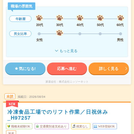
職場の雰囲気
年齢層
20代
30代
40代
50代
60代
男女比率
女性
男性
もっと見る
気になる!
応募へ進む
詳しく見る
派遣会社
株式会社ニッソーネット
未読
掲載日
2026/08/04
NEW
冷凍食品工場でのリフト作業／日祝休み
_H97257
職種未経験OK
交通費別途支給あり
残業なし
WEB登録OK
派遣