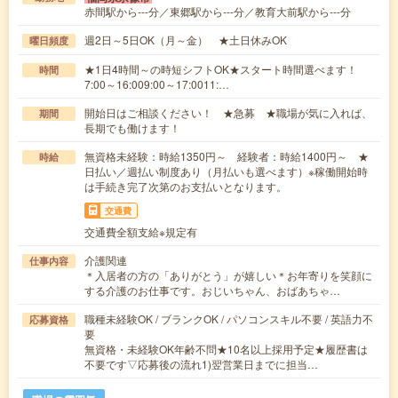
赤間駅から---分／東郷駅から---分／教育大前駅から---分
週2日～5日OK（月～金） ★土日休みOK
曜日頻度
★1日4時間～の時短シフトOK★スタート時間選べます！
時間
7:00～16:009:00～17:0011:…
開始日はご相談ください！ ★急募 ★職場が気に入れば、
期間
長期でも働けます！
無資格未経験：時給1350円～ 経験者：時給1400円～ ★
時給
日払い／週払い制度あり（月払いも選べます）※稼働開始時
は手続き完了次第のお支払いとなります。
交通費
交通費全額支給※規定有
介護関連
仕事内容
＊入居者の方の「ありがとう」が嬉しい＊お年寄りを笑顔に
する介護のお仕事です。おじいちゃん、おばあちゃ…
職種未経験OK / ブランクOK / パソコンスキル不要 / 英語力不
応募資格
要
無資格・未経験OK年齢不問★10名以上採用予定★履歴書は
不要です▽応募後の流れ1)翌営業日までに担当…