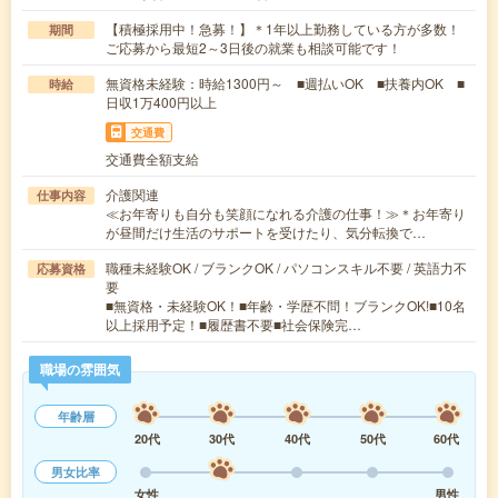
【積極採用中！急募！】＊1年以上勤務している方が多数！
期間
ご応募から最短2～3日後の就業も相談可能です！
無資格未経験：時給1300円～ ■週払いOK ■扶養内OK ■
時給
日収1万400円以上
交通費
交通費全額支給
介護関連
仕事内容
≪お年寄りも自分も笑顔になれる介護の仕事！≫＊お年寄り
が昼間だけ生活のサポートを受けたり、気分転換で…
職種未経験OK / ブランクOK / パソコンスキル不要 / 英語力不
応募資格
要
■無資格・未経験OK！■年齢・学歴不問！ブランクOK!■10名
以上採用予定！■履歴書不要■社会保険完…
職場の雰囲気
年齢層
20代
30代
40代
50代
60代
男女比率
女性
男性