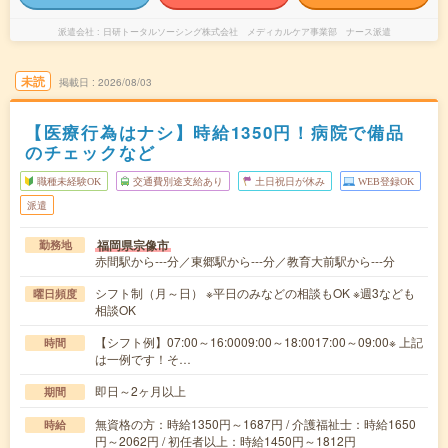
派遣会社
日研トータルソーシング株式会社 メディカルケア事業部 ナース派遣
未読
掲載日
2026/08/03
【医療行為はナシ】時給1350円！病院で備品
のチェックなど
職種未経験OK
交通費別途支給あり
土日祝日が休み
WEB登録OK
派遣
福岡県宗像市
勤務地
赤間駅から---分／東郷駅から---分／教育大前駅から---分
シフト制（月～日） ※平日のみなどの相談もOK ※週3なども
曜日頻度
相談OK
【シフト例】07:00～16:0009:00～18:0017:00～09:00※ 上記
時間
は一例です！そ…
即日～2ヶ月以上
期間
無資格の方：時給1350円～1687円 / 介護福祉士：時給1650
時給
円～2062円 / 初任者以上：時給1450円～1812円