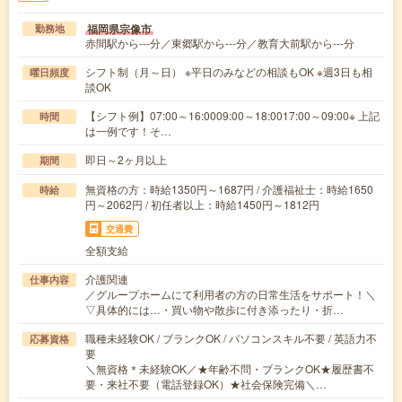
福岡県宗像市
勤務地
赤間駅から---分／東郷駅から---分／教育大前駅から---分
シフト制（月～日） ※平日のみなどの相談もOK ※週3日も相
曜日頻度
談OK
【シフト例】07:00～16:0009:00～18:0017:00～09:00※ 上記
時間
は一例です！そ…
即日～2ヶ月以上
期間
無資格の方：時給1350円～1687円 / 介護福祉士：時給1650
時給
円～2062円 / 初任者以上：時給1450円～1812円
交通費
全額支給
介護関連
仕事内容
／グループホームにて利用者の方の日常生活をサポート！＼
▽具体的には…・買い物や散歩に付き添ったり・折…
職種未経験OK / ブランクOK / パソコンスキル不要 / 英語力不
応募資格
要
＼無資格＊未経験OK／★年齢不問・ブランクOK★履歴書不
要・来社不要（電話登録OK）★社会保険完備＼…