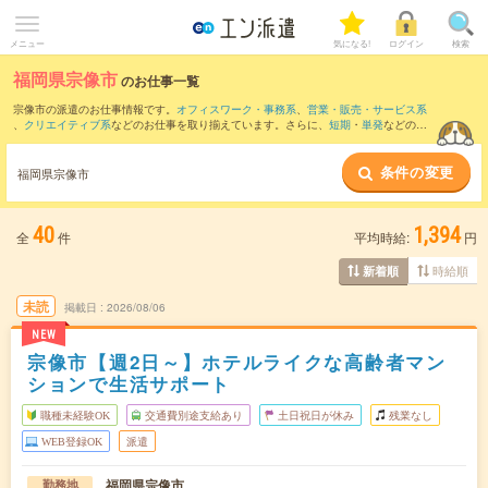
メニュー
気になる!
ログイン
検索
福岡県宗像市
のお仕事一覧
宗像市の派遣のお仕事情報です。
オフィスワーク・事務系
、
営業・販売・サービス系
、
クリエイティブ系
などのお仕事を取り揃えています。さらに、
短期
・
単発
などの期
間や、
職種未経験OK
などのこだわり条件で絞り込んでいただけます。
条件の変更
また、
古賀市
・
宮若市
・
鞍手郡
・
福津市
・
遠賀郡
など隣接エリアのお仕事もご確認い
福岡県宗像市
ただけます。
40
1,394
全
件
平均時給:
円
時給順
新着順
未読
掲載日
2026/08/06
NEW
宗像市【週2日～】ホテルライクな高齢者マン
ションで生活サポート
職種未経験OK
交通費別途支給あり
土日祝日が休み
残業なし
WEB登録OK
派遣
福岡県宗像市
勤務地