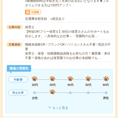
※稼働開始時は手続き完了次第のお支払いとなります★フル
タイムできる方は100円アップ！
交通費
交通費全額支給 ※規定あり
保育士
仕事内容
【時短OK!フリー保育士】担任の保育士さんのサポートをお
任せします。～具体的なお仕事～・登園時のお迎…
職種未経験OK / ブランクOK / パソコンスキル不要 / 英語力不
応募資格
要
保育士・保母・幼稚園教諭資格をお持ちの方＊履歴書・来社
不要＊資格があれば保育園でのお仕事が未経験でも…
職場の雰囲気
年齢層
20代
30代
40代
50代
60代
男女比率
女性
男性
もっと見る