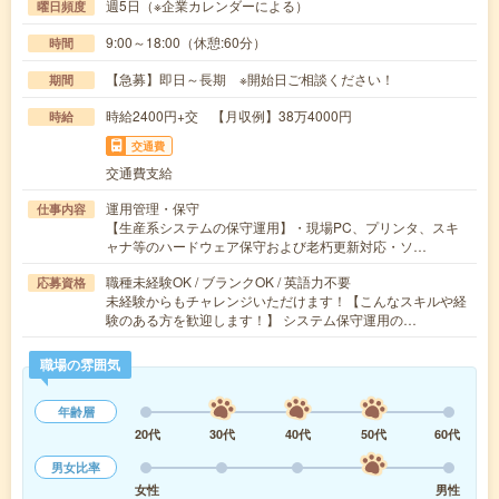
週5日（※企業カレンダーによる）
曜日頻度
9:00～18:00（休憩:60分）
時間
【急募】即日～長期 ※開始日ご相談ください！
期間
時給2400円+交 【月収例】38万4000円
時給
交通費
交通費支給
運用管理・保守
仕事内容
【生産系システムの保守運用】・現場PC、プリンタ、スキ
ャナ等のハードウェア保守および老朽更新対応・ソ…
職種未経験OK / ブランクOK / 英語力不要
応募資格
未経験からもチャレンジいただけます！【こんなスキルや経
験のある方を歓迎します！】 システム保守運用の…
職場の雰囲気
年齢層
20代
30代
40代
50代
60代
男女比率
女性
男性