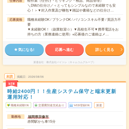
軽作業（仕分け・ピッキング・検品、商品管理）
仕事内容
＼DMの仕分け／＜とってもシンプルなので未経験でも安
心！＞▼封入作業及び梱包▼雑誌や書籍などの仕分け…
職種未経験OK / ブランクOK / パソコンスキル不要 / 英語力不
応募資格
要
▼未経験OK！（副業歓迎☆）▼高校生不可▼携帯電話をお
持ちの方（業務連絡に使用）※応募後のご連絡はメ…
気になる!
応募へ進む
詳しく見る
派遣会社
株式会社バイトレ（キャムコムグループ）
未読
掲載日
2026/08/06
NEW
時給2400円！！生産システム保守と端末更新
運用対応！
職種未経験OK
交通費別途支給あり
WEB登録OK
派遣
福岡県宗像市
勤務地
赤間駅から車15分