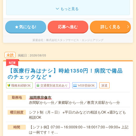
もっと見る
気になる!
応募へ進む
詳しく見る
派遣会社
株式会社スタッフサービス・エンジニアリング
未読
掲載日
2026/08/05
NEW
【医療行為はナシ】時給1350円！病院で備品
のチェックなど＊
職種未経験OK
交通費別途支給あり
WEB登録OK
派遣
福岡県宗像市
勤務地
赤間駅から---分／東郷駅から---分／教育大前駅から---分
シフト制（月～日） ※平日のみなどの相談もOK ※週3なども
曜日頻度
相談OK
【シフト例】07:00～16:0009:00～18:0017:00～09:00※ 上記
時間
は一例です！そ…