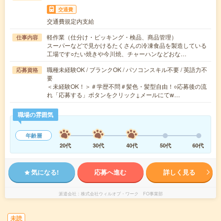
交通費
交通費規定内支給
軽作業（仕分け・ピッキング・検品、商品管理）
仕事内容
スーパーなどで見かけるたくさんの冷凍食品を製造している
工場です○たい焼きや今川焼、チャーハンなどおな…
職種未経験OK / ブランクOK / パソコンスキル不要 / 英語力不
応募資格
要
＜未経験OK！＞＃学歴不問＃髪色・髪型自由！○応募後の流
れ「応募する」ボタンをクリック↓メールにてw…
職場の雰囲気
年齢層
20代
30代
40代
50代
60代
気になる!
応募へ進む
詳しく見る
派遣会社
株式会社ウィルオブ・ワーク FO事業部
未読