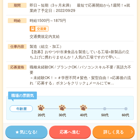
即日～短期（3ヶ月未満） 最短で応募開始から1週間！※就
期間
業終了予定日：2022/09/29
時給1500円～1875円
時給
交通費
交通費規定内支給
製造（組立・加工）
仕事内容
【急募】おやつや冷凍食品を製造している工場○新製品の立
ち上げに携わりませんか！人気の工場ですので早い…
職種未経験OK / ブランクOK / パソコンスキル不要 / 英語力不
応募資格
要
＜未経験OK！＞＃学歴不問＃髪色・髪型自由！○応募後の流
れ「応募する」ボタンをクリック↓メールにてw…
職場の雰囲気
年齢層
20代
30代
40代
50代
60代
気になる!
応募へ進む
詳しく見る