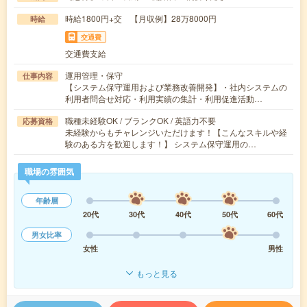
時給1800円+交 【月収例】28万8000円
時給
交通費
交通費支給
運用管理・保守
仕事内容
【システム保守運用および業務改善開発】・社内システムの
利用者問合せ対応・利用実績の集計・利用促進活動…
職種未経験OK / ブランクOK / 英語力不要
応募資格
未経験からもチャレンジいただけます！【こんなスキルや経
験のある方を歓迎します！】 システム保守運用の…
職場の雰囲気
年齢層
20代
30代
40代
50代
60代
男女比率
女性
男性
もっと見る