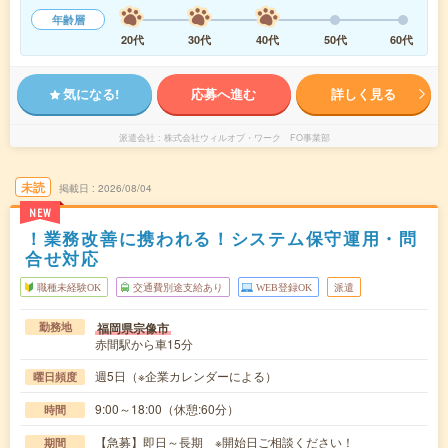
年齢層
20代
30代
40代
50代
60代
気になる!
応募へ進む
詳しく見る
派遣会社
株式会社ウィルオブ・ワーク FO事業部
未読
掲載日
2026/08/04
NEW
！業務改善に携われる！システム保守運用・問
合せ対応
職種未経験OK
交通費別途支給あり
WEB登録OK
派遣
福岡県宗像市
勤務地
赤間駅から車15分
週5日（※企業カレンダーによる）
曜日頻度
9:00～18:00（休憩:60分）
時間
【急募】即日～長期 ※開始日ご相談ください！
期間