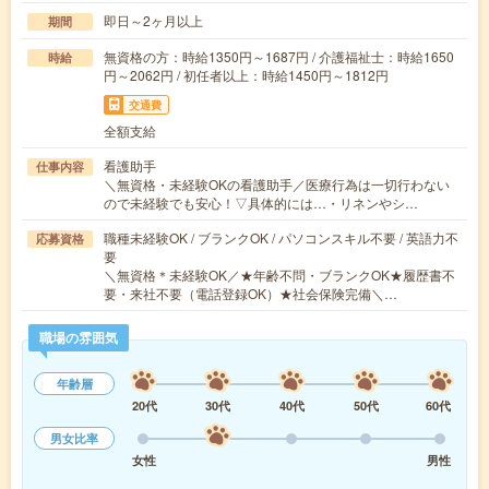
即日～2ヶ月以上
期間
無資格の方：時給1350円～1687円 / 介護福祉士：時給1650
時給
円～2062円 / 初任者以上：時給1450円～1812円
交通費
全額支給
看護助手
仕事内容
＼無資格・未経験OKの看護助手／医療行為は一切行わない
ので未経験でも安心！▽具体的には…・リネンやシ…
職種未経験OK / ブランクOK / パソコンスキル不要 / 英語力不
応募資格
要
＼無資格＊未経験OK／★年齢不問・ブランクOK★履歴書不
要・来社不要（電話登録OK）★社会保険完備＼…
職場の雰囲気
年齢層
20代
30代
40代
50代
60代
男女比率
女性
男性