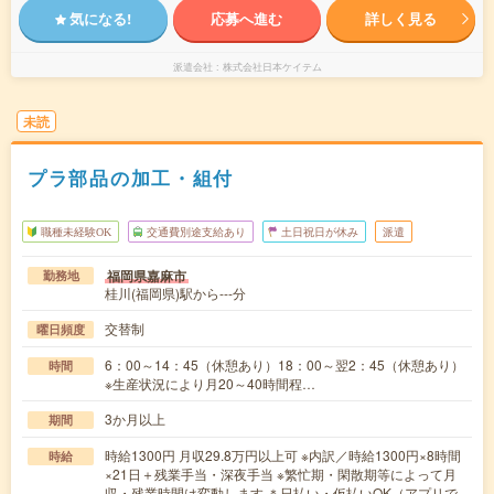
気になる!
応募へ進む
詳しく見る
派遣会社
株式会社日本ケイテム
未読
プラ部品の加工・組付
職種未経験OK
交通費別途支給あり
土日祝日が休み
派遣
福岡県嘉麻市
勤務地
桂川(福岡県)駅から---分
交替制
曜日頻度
6：00～14：45（休憩あり）18：00～翌2：45（休憩あり）
時間
※生産状況により月20～40時間程…
3か月以上
期間
時給1300円 月収29.8万円以上可 ※内訳／時給1300円×8時間
時給
×21日＋残業手当・深夜手当 ※繁忙期・閑散期等によって月
収・残業時間は変動します ＊日払い・仮払いOK（アプリで