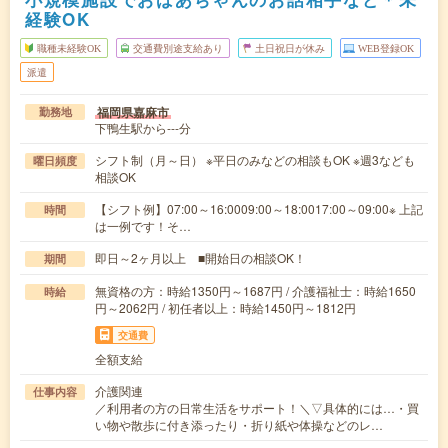
経験OK
職種未経験OK
交通費別途支給あり
土日祝日が休み
WEB登録OK
派遣
福岡県嘉麻市
勤務地
下鴨生駅から---分
シフト制（月～日） ※平日のみなどの相談もOK ※週3なども
曜日頻度
相談OK
【シフト例】07:00～16:0009:00～18:0017:00～09:00※ 上記
時間
は一例です！そ…
即日～2ヶ月以上 ■開始日の相談OK！
期間
無資格の方：時給1350円～1687円 / 介護福祉士：時給1650
時給
円～2062円 / 初任者以上：時給1450円～1812円
交通費
全額支給
介護関連
仕事内容
／利用者の方の日常生活をサポート！＼▽具体的には…・買
い物や散歩に付き添ったり・折り紙や体操などのレ…