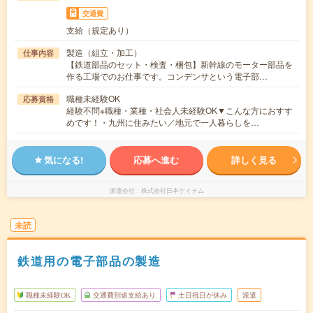
交通費
支給（規定あり）
製造（組立・加工）
仕事内容
【鉄道部品のセット・検査・梱包】新幹線のモーター部品を
作る工場でのお仕事です。コンデンサという電子部…
職種未経験OK
応募資格
経験不問※職種・業種・社会人未経験OK▼こんな方におすす
めです！・九州に住みたい／地元で一人暮らしを…
気になる!
応募へ進む
詳しく見る
派遣会社
株式会社日本ケイテム
未読
鉄道用の電子部品の製造
職種未経験OK
交通費別途支給あり
土日祝日が休み
派遣