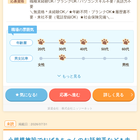
職種未経験OK / ブランクOK / パソコンスキル不要 / 英語力不
応募資格
要
＼無資格＊未経験OK／★年齢不問・ブランクOK★履歴書不
要・来社不要（電話登録OK）★社会保険完備＼…
職場の雰囲気
年齢層
20代
30代
40代
50代
60代
男女比率
女性
男性
もっと見る
気になる!
応募へ進む
詳しく見る
派遣会社
株式会社ニッソーネット
未読
掲載日
2026/07/31
小規模施設でおばあちゃんのお話相手など＊未