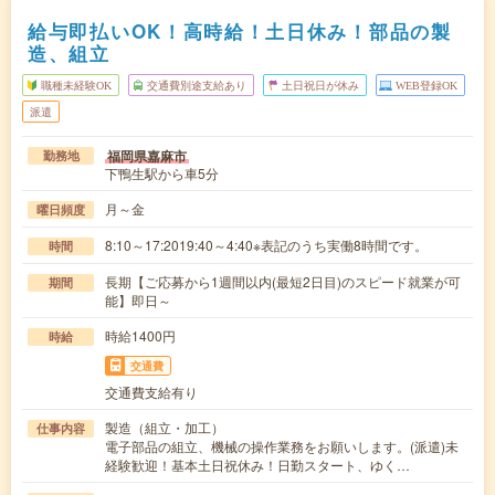
給与即払いOK！高時給！土日休み！部品の製
造、組立
職種未経験OK
交通費別途支給あり
土日祝日が休み
WEB登録OK
派遣
福岡県嘉麻市
勤務地
下鴨生駅から車5分
月～金
曜日頻度
8:10～17:2019:40～4:40※表記のうち実働8時間です。
時間
長期【ご応募から1週間以内(最短2日目)のスピード就業が可
期間
能】即日～
時給1400円
時給
交通費
交通費支給有り
製造（組立・加工）
仕事内容
電子部品の組立、機械の操作業務をお願いします。(派遣)未
経験歓迎！基本土日祝休み！日勤スタート、ゆく…