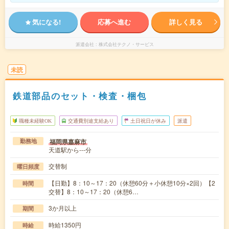
気になる!
応募へ進む
詳しく見る
派遣会社
株式会社テクノ・サービス
未読
鉄道部品のセット・検査・梱包
職種未経験OK
交通費別途支給あり
土日祝日が休み
派遣
福岡県嘉麻市
勤務地
天道駅から---分
交替制
曜日頻度
【日勤】8：10～17：20（休憩60分＋小休憩10分×2回）【2
時間
交替】8：10～17：20（休憩6…
3か月以上
期間
時給1350円
時給