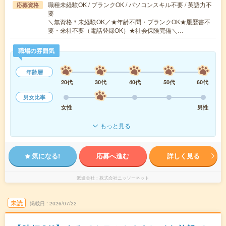
職種未経験OK / ブランクOK / パソコンスキル不要 / 英語力不
応募資格
要
＼無資格＊未経験OK／★年齢不問・ブランクOK★履歴書不
要・来社不要（電話登録OK）★社会保険完備＼…
職場の雰囲気
年齢層
20代
30代
40代
50代
60代
男女比率
女性
男性
もっと見る
気になる!
応募へ進む
詳しく見る
派遣会社
株式会社ニッソーネット
未読
掲載日
2026/07/22