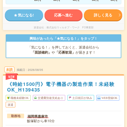
気になる!
応募へ進む
詳しく見る
派遣会社
株式会社ウィルオブ・ワーク FO事業部
興味があったら「★気になる！」をタップ！
「気になる！」を押しておくと、派遣会社から
「面談確約」
や
「応募歓迎」
が届きます！
未読
掲載日
2026/08/05
NEW
《時給1500円》電子機器の製造作業！未経験
OK_H139435
職種未経験OK
交通費別途支給あり
土日祝日が休み
WEB登録OK
派遣
福岡県嘉麻市
勤務地
飯塚駅から車10分