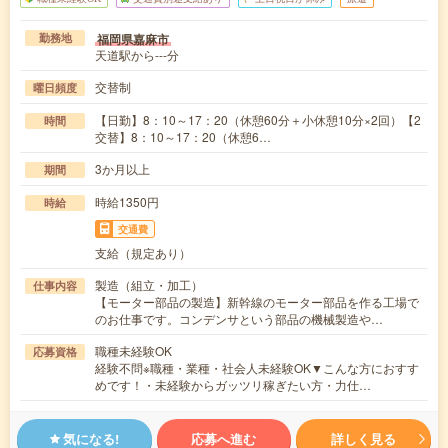
福岡県嘉麻市
勤務地
天道駅から---分
交替制
曜日頻度
【日勤】8：10～17：20（休憩60分＋小休憩10分×2回）【2
時間
交替】8：10～17：20（休憩6…
3か月以上
期間
時給1350円
時給
交通費
支給（規定あり）
製造（組立・加工）
仕事内容
【モーター部品の製造】新幹線のモーター部品を作る工場で
のお仕事です。コンデンサという部品の機械製造や…
職種未経験OK
応募資格
経験不問※職種・業種・社会人未経験OK▼こんな方におすす
めです！・未経験からガッツリ稼ぎたい方・力仕…
気になる!
応募へ進む
詳しく見る