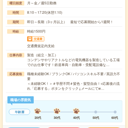
月～金／週5日勤務
曜日頻度
8:10～17:20(休憩1:10)
時間
即日～長期（3ヶ月以上） 最短で応募開始から1週間！
期間
時給1500円
時給
交通費
交通費規定内支給
製造（組立・加工）
仕事内容
コンデンサやリアクトルなどの電気機器を製造している工場
でのお仕事です！鉄道車両・自動車・受配電設備な…
職種未経験OK / ブランクOK / パソコンスキル不要 / 英語力不
応募資格
要
＜未経験OK！＞＃学歴不問＃髪色・髪型自由！○応募後の流
れ「応募する」ボタンをクリック↓メールにてw…
職場の雰囲気
年齢層
20代
30代
40代
50代
60代