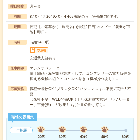
月～金
曜日頻度
8:10～17:2019:40～4:40※表記のうち実働8時間です。
時間
長期【ご応募から1週間以内(最短2日目)のスピード就業が可
期間
能】即日～
時給1400円
時給
交通費
交通費支給有り
マシンオペレーター
仕事内容
電子部品・精密部品製造として、コンデンサーの電力負担を
抑える機械の組立・コイルの巻き（機械操作あり）…
職種未経験OK / ブランクOK / パソコンスキル不要 / 英語力不
応募資格
要
【来社不要、WEB登録OK！】〇未経験大歓迎！〇フリータ
ー、主婦(夫) 大歓迎！ ※お仕事の掛け持ち…
職場の雰囲気
年齢層
20代
30代
40代
50代
60代