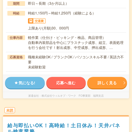
即日～長期（3か月以上）
期間
時給1,150円～時給1,250円（経験による）
時給
交通費
上限あり(月額)30、000円
軽作業（仕分け・ピッキング・検品、商品管理）
仕事内容
自動車内装部品を中心にプラスチック成形、組立、表面処理
を行う会社です！射出成形、中空成形、押出成形、…
職種未経験OK / ブランクOK / パソコンスキル不要 / 英語力不
応募資格
要
未経験歓迎
気になる!
応募へ進む
詳しく見る
派遣会社
株式会社ウィルオブ・ワーク FO事業部 福岡支店
未読
給与即払いOK！高時給！土日休み！天井パネ
ル検査業務