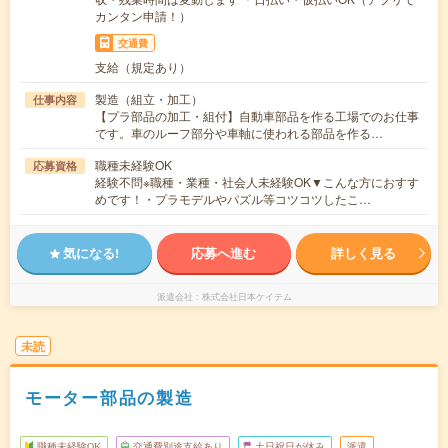
カンタン申請！）
交通費
支給（規定あり）
製造（組立・加工）
仕事内容
【プラ部品の加工・組付】自動車部品を作る工場でのお仕事
です。車のルーフ部分や車軸に使われる部品を作る…
職種未経験OK
応募資格
経験不問※職種・業種・社会人未経験OK▼こんな方におすす
めです！・プラモデルやパズル等コツコツしたこ…
気になる!
応募へ進む
詳しく見る
派遣会社
株式会社日本ケイテム
未読
モーター部品の製造
職種未経験OK
交通費別途支給あり
土日祝日が休み
派遣