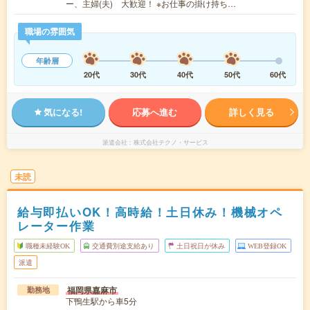
ー、主婦(夫) 大歓迎！ ※お仕事の掛け持ち…
職場の雰囲気
年齢層
20代
30代
40代
50代
60代
気になる!
応募へ進む
詳しく見る
派遣会社
株式会社テクノ・サービス
未読
給与即払いOK！高時給！土日休み！機械オペ
レーター作業
職種未経験OK
交通費別途支給あり
土日祝日が休み
WEB登録OK
派遣
福岡県嘉麻市
勤務地
下鴨生駅から車5分