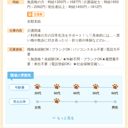
無資格の方：時給1350円～1687円 / 介護福祉士：時給1650
時給
円～2062円 / 初任者以上：時給1450円～1812円
交通費
全額支給
介護関連
仕事内容
／利用者の方の日常生活をサポート！＼▽具体的には…・買
い物や散歩に付き添ったり・折り紙や体操などのレ…
職種未経験OK / ブランクOK / パソコンスキル不要 / 英語力不
応募資格
要
＼無資格＊未経験OK／★年齢不問・ブランクOK★履歴書不
要・来社不要（電話登録OK）★社会保険完備＼…
職場の雰囲気
年齢層
20代
30代
40代
50代
60代
男女比率
女性
男性
もっと見る