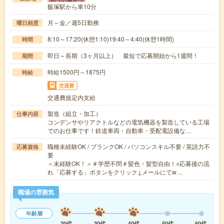
飯塚駅から車10分
月～金／週5日勤務
曜日頻度
8:10～17:20(休憩1:10)19:40～4:40(休憩1時間)
時間
即日～長期（3ヶ月以上） 最短で応募開始から1週間！
期間
時給1500円～1875円
時給
交通費
交通費規定内支給
製造（組立・加工）
仕事内容
コンデンサやリアクトルなどの電気機器を製造している工場
でのお仕事です！鉄道車両・自動車・受配電設備な…
職種未経験OK / ブランクOK / パソコンスキル不要 / 英語力不
応募資格
要
＜未経験OK！＞＃学歴不問＃髪色・髪型自由！○応募後の流
れ「応募する」ボタンをクリック↓メールにてw…
職場の雰囲気
年齢層
20代
30代
40代
50代
60代