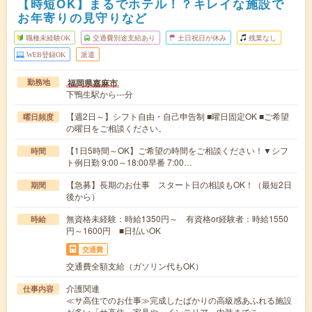
【時短OK】まるでホテル！？キレイな施設で
お年寄りの見守りなど
職種未経験OK
交通費別途支給あり
土日祝日が休み
残業なし
WEB登録OK
派遣
福岡県嘉麻市
勤務地
下鴨生駅から---分
【週2日～】シフト自由・自己申告制 ■曜日固定OK ■ご希望
曜日頻度
の曜日をご相談ください。
【1日5時間～OK】ご希望の時間をご相談ください！▼シフ
時間
ト例日勤 9:00～18:00早番 7:00…
【急募】長期のお仕事 スタート日の相談もOK！（最短2日
期間
後から）
無資格未経験：時給1350円～ 有資格or経験者：時給1550
時給
円～1600円 ■日払いOK
交通費
交通費全額支給（ガソリン代もOK）
介護関連
仕事内容
≪サ高住でのお仕事≫完成したばかりの高級感あふれる施設
が多い「サ高住」家具や、インテリア、内装までこ…