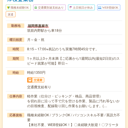
職種未経験OK
交通費別途支給あり
土日祝日が休み
WEB登録OK
派遣
福岡県嘉麻市
勤務地
筑前内野駅から車18分
月～金・祝
曜日頻度
8:15～17:00※表記のうち実働7時間45分です。
時間
1ヶ月以上3ヶ月未満【ご応募から1週間以内(最短2日目)のス
期間
ピード就業が可能】即日～
時給1350円
時給
交通費
交通費支給有り
軽作業（仕分け・ピッキング・検品、商品管理）
仕事内容
を切れ目に沿って手で穴を空ける作業、製品に汚れ等ないか
の目視検査、配線取り回し作業をお願いします。(…
職種未経験OK / ブランクOK / パソコンスキル不要 / 英語力不
応募資格
要
【来社不要、WEB登録OK！】〇未経験大歓迎！〇フリータ