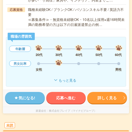
職種未経験OK / ブランクOK / パソコンスキル不要 / 英語力不
応募資格
要
≪募集条件≫・無資格未経験OK・10名以上採用※週16時間未
満の勤務希望の方は以下の日雇派遣禁止の例…
職場の雰囲気
年齢層
20代
30代
40代
50代
60代
男女比率
女性
男性
もっと見る
気になる!
応募へ進む
詳しく見る
派遣会社
株式会社ブレイブ（マイナビグループ）
未読