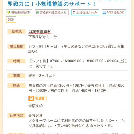
即戦力に！小規模施設のサポート！
職種未経験OK
交通費別途支給あり
土日祝日が休み
WEB登録OK
派遣
福岡県嘉麻市
勤務地
下鴨生駅から---分
シフト制（月～日） ※平日のみなどの相談もOK ※週3日も相
曜日頻度
談OK
【シフト例】07:00～16:0009:00～18:0017:00～09:00※ 上記
時間
は一例です！そ…
即日～2ヶ月以上
期間
無資格の方：時給1350円～1687円 / 介護福祉士：時給1650
時給
円～2062円 / 初任者以上：時給1450円～1812円
交通費
全額支給
介護関連
仕事内容
／グループホームにて利用者の方の日常生活をサポート！＼
▽具体的には…・買い物や散歩に付き添ったり・折…