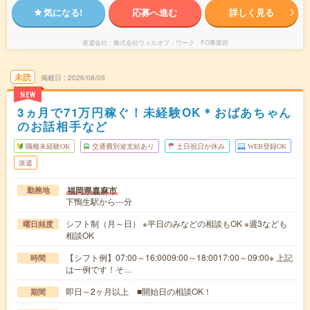
気になる!
応募へ進む
詳しく見る
派遣会社
株式会社ウィルオブ・ワーク FO事業部
未読
掲載日
2026/08/05
NEW
3ヵ月で71万円稼ぐ！未経験OK＊おばあちゃん
のお話相手など
職種未経験OK
交通費別途支給あり
土日祝日が休み
WEB登録OK
派遣
福岡県嘉麻市
勤務地
下鴨生駅から---分
シフト制（月～日） ※平日のみなどの相談もOK ※週3なども
曜日頻度
相談OK
【シフト例】07:00～16:0009:00～18:0017:00～09:00※ 上記
時間
は一例です！そ…
即日～2ヶ月以上 ■開始日の相談OK！
期間