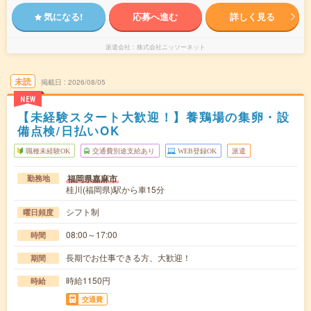
気になる!
応募へ進む
詳しく見る
派遣会社
株式会社ニッソーネット
未読
掲載日
2026/08/05
NEW
【未経験スタート大歓迎！】養鶏場の集卵・設
備点検/日払いOK
職種未経験OK
交通費別途支給あり
WEB登録OK
派遣
福岡県嘉麻市
勤務地
桂川(福岡県)駅から車15分
シフト制
曜日頻度
08:00～17:00
時間
長期でお仕事できる方、大歓迎！
期間
時給1150円
時給
交通費