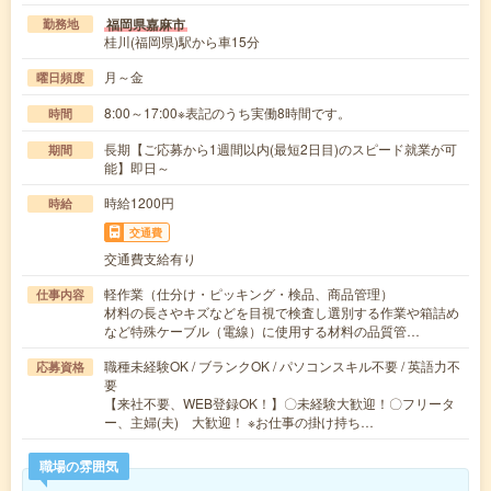
福岡県嘉麻市
勤務地
桂川(福岡県)駅から車15分
月～金
曜日頻度
8:00～17:00※表記のうち実働8時間です。
時間
長期【ご応募から1週間以内(最短2日目)のスピード就業が可
期間
能】即日～
時給1200円
時給
交通費
交通費支給有り
軽作業（仕分け・ピッキング・検品、商品管理）
仕事内容
材料の長さやキズなどを目視で検査し選別する作業や箱詰め
など特殊ケーブル（電線）に使用する材料の品質管…
職種未経験OK / ブランクOK / パソコンスキル不要 / 英語力不
応募資格
要
【来社不要、WEB登録OK！】〇未経験大歓迎！〇フリータ
ー、主婦(夫) 大歓迎！ ※お仕事の掛け持ち…
職場の雰囲気