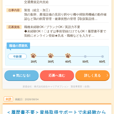
交通費規定内支給
製造（組立・加工）
仕事内容
鶏の集卵、農場設備の見回り餌やり機や掃除用機械の動作確
認など鶏の飼育管理・健康状態の管理【取扱製品情…
職種未経験OK / ブランクOK / 英語力不要
応募資格
◆未経験OK！〇まずは事前登録だけでもOK！履歴書不要で
気軽にオンライン登録★氏名・職種などを入力す…
職場の雰囲気
年齢層
20代
30代
40代
50代
60代
気になる!
応募へ進む
詳しく見る
派遣会社
株式会社綜合キャリアオプション 製造事業部（全国）
未読
掲載日
2026/08/04
＜履歴書不要＞資格取得サポートで未経験から