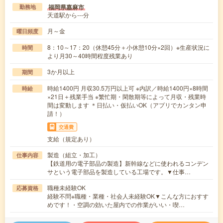
福岡県嘉麻市
勤務地
天道駅から---分
月～金
曜日頻度
8：10～17：20（休憩45分＋小休憩10分×2回）※生産状況に
時間
より月30～40時間程度残業あり
3か月以上
期間
時給1400円 月収30.5万円以上可 ※内訳／時給1400円×8時間
時給
×21日＋残業手当 ※繁忙期・閑散期等によって月収・残業時
間は変動します ＊日払い・仮払いOK（アプリでカンタン申
請！）
交通費
支給（規定あり）
製造（組立・加工）
仕事内容
【鉄道用の電子部品の製造】新幹線などに使われるコンデン
サという電子部品を製造している工場です。▼仕事…
職種未経験OK
応募資格
経験不問※職種・業種・社会人未経験OK▼こんな方におすす
めです！・空調の効いた屋内での作業がいい・喫…