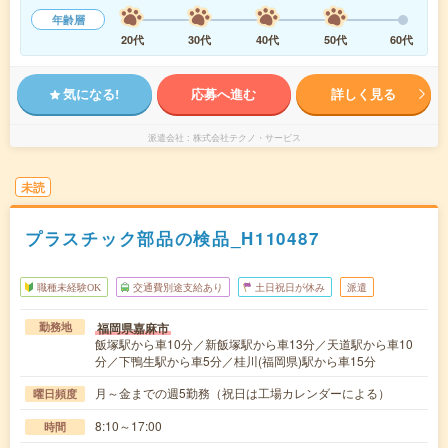
年齢層
20代
30代
40代
50代
60代
気になる!
応募へ進む
詳しく見る
派遣会社
株式会社テクノ・サービス
未読
プラスチック部品の検品_H110487
職種未経験OK
交通費別途支給あり
土日祝日が休み
派遣
福岡県嘉麻市
勤務地
飯塚駅から車10分／新飯塚駅から車13分／天道駅から車10
分／下鴨生駅から車5分／桂川(福岡県)駅から車15分
月～金までの週5勤務（祝日は工場カレンダーによる）
曜日頻度
8:10～17:00
時間