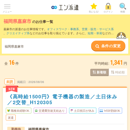
メニュー
気になる!
ログイン
検索
福岡県嘉麻市
のお仕事一覧
嘉麻市の派遣のお仕事情報です。
オフィスワーク・事務系
、
営業・販売・サービス系
、
クリエイティブ系
などのお仕事を取り揃えています。さらに、
短期
・
単発
などの期
間や、
職種未経験OK
などのこだわり条件で絞り込んでいただけます。
条件の変更
また、
飯塚市
・
田川郡
・
朝倉市
・
朝倉郡
・
嘉穂郡
など隣接エリアのお仕事もご確認い
福岡県嘉麻市
ただけます。
16
1,341
全
件
平均時給:
円
時給順
新着順
未読
掲載日
2026/08/06
NEW
《高時給1500円》電子機器の製造／土日休み
／2交替_H120305
職種未経験OK
交通費別途支給あり
土日祝日が休み
WEB登録OK
派遣
福岡県嘉麻市
勤務地