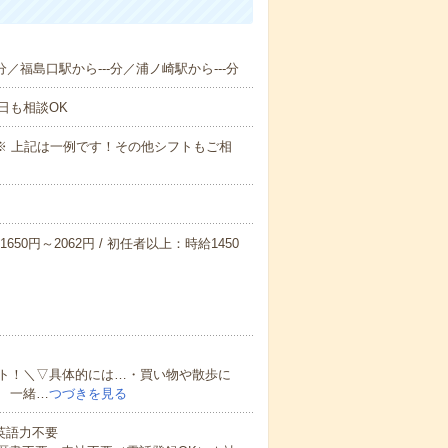
分／福島口駅から---分／浦ノ崎駅から---分
日も相談OK
～09:00※ 上記は一例です！その他シフトもご相
650円～2062円 / 初任者以上：時給1450
ト！＼▽具体的には…・買い物や散歩に
 一緒…
つづきを見る
 英語力不要