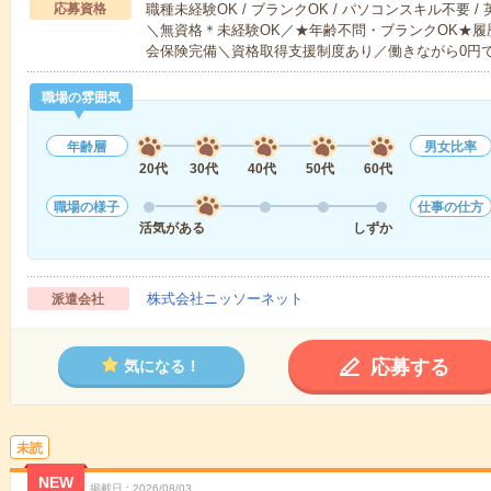
応募資格
職種未経験OK / ブランクOK / パソコンスキル不要 /
＼無資格＊未経験OK／★年齢不問・ブランクOK★履
会保険完備＼資格取得支援制度あり／働きながら0円
職場の雰囲気
年齢層
男女比率
20代
30代
40代
50代
60代
職場の様子
仕事の仕方
活気がある
しずか
株式会社ニッソーネット
派遣会社
応募する
気になる！
未読
NEW
掲載日
2026/08/03