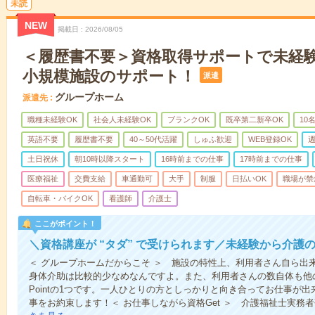
未読
NEW
掲載日
2026/08/05
＜履歴書不要＞資格取得サポートで未経
小規模施設のサポート！
派遣
グループホーム
派遣先
職種未経験OK
社会人未経験OK
ブランクOK
既卒第二新卒OK
10
英語不要
履歴書不要
40～50代活躍
しゅふ歓迎
WEB登録OK
週
土日祝休
朝10時以降スタート
16時前までの仕事
17時前までの仕事
医療福祉
交費支給
車通勤可
大手
制服
日払いOK
職場が禁
自転車・バイクOK
看護師
介護士
ここがポイント！
＼資格講座が “タダ” で受けられます／未経験から介護
＜ グループホームだからこそ ＞ 施設の特性上、利用者さん自ら出
身体介助は比較的少なめなんですよ。また、利用者さんの数自体も他
Pointの1つです。一人ひとりの方としっかりと向き合ってお仕事が
事をお約束します！＜ お仕事しながら資格Get ＞ 介護福祉士実務