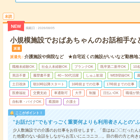
未読
NEW
掲載日
2026/08/05
小規模施設でおばあちゃんのお話相手な
派遣
介護施設や病院など ★自宅近くの施設がいいなど勤務地
派遣先
職種未経験OK
社会人未経験OK
ブランクOK
既卒第二新卒OK
10
英語不要
履歴書不要
40～50代活躍
しゅふ歓迎
WEB登録OK
週
土日祝休
朝10時以降スタート
16時前までの仕事
17時前までの仕事
医療福祉
交費支給
車通勤可
大手
制服
日払いOK
職場が禁
自転車・バイクOK
看護師
介護士
ここがポイント！
“お話だけ”でもすっごく重要何よりも利用者さんとの“
少人数施設での介護のお仕事をお任せします。「昔はね〇〇だったん
た他愛のない会話をしながらお互いにニコニコ…。目の前の方と向き