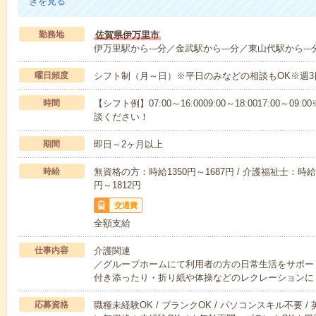
きを見る
勤務地
佐賀県伊万里市
伊万里駅から---分／金武駅から---分／東山代駅から---
曜日頻度
シフト制（月～日）※平日のみなどの相談もOK※週3
時間
【シフト例】07:00～16:0009:00～18:0017:00
談ください！
期間
即日～2ヶ月以上
時給
無資格の方：時給1350円～1687円 / 介護福祉士：時給1
円～1812円
交通費
全額支給
仕事内容
介護関連
／グループホームにて利用者の方の日常生活をサポー
付き添ったり・折り紙や体操などのレクレーションに
応募資格
職種未経験OK / ブランクOK / パソコンスキル不要 /