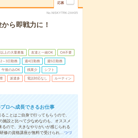
応募
No.NISKYTRK-2AH35
験から即戦力に！
名以上の大量募集
友達と一緒OK
OA不要
2～3日勤務
週4日勤務
週5日勤務
午後のみOK
残業少
シフト
煙
派遣多
電話対応なし
ルーティン
のプロへ成長できるお仕事
来ることはご自身で行ってもらうので、
の施設と比べて少なめなのも、オススメ
出来るので、大きなやりがいが感じられる
者研修の資格講座が無料で受けられ…
つづ