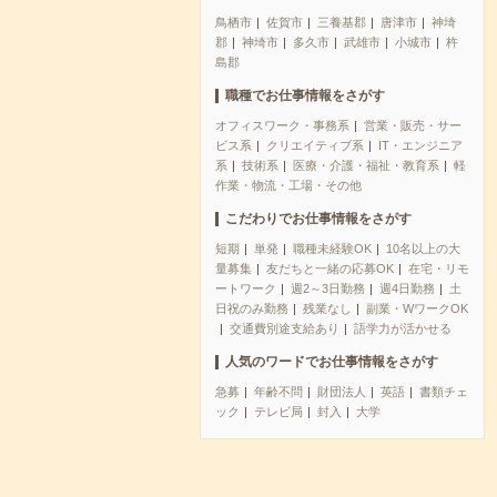
鳥栖市
佐賀市
三養基郡
唐津市
神埼
郡
神埼市
多久市
武雄市
小城市
杵
島郡
職種でお仕事情報をさがす
オフィスワーク・事務系
営業・販売・サー
ビス系
クリエイティブ系
IT・エンジニア
系
技術系
医療・介護・福祉・教育系
軽
作業・物流・工場・その他
こだわりでお仕事情報をさがす
短期
単発
職種未経験OK
10名以上の大
量募集
友だちと一緒の応募OK
在宅・リモ
ートワーク
週2～3日勤務
週4日勤務
土
日祝のみ勤務
残業なし
副業・WワークOK
交通費別途支給あり
語学力が活かせる
人気のワードでお仕事情報をさがす
急募
年齢不問
財団法人
英語
書類チェ
ック
テレビ局
封入
大学