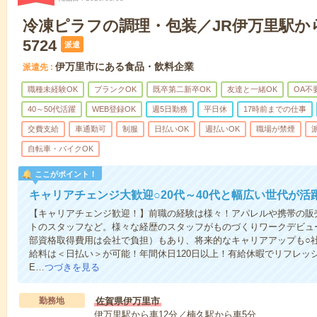
冷凍ピラフの調理・包装／JR伊万里駅から
5724
派遣
伊万里市にある食品・飲料企業
派遣先
職種未経験OK
ブランクOK
既卒第二新卒OK
友達と一緒OK
OA不
40～50代活躍
WEB登録OK
週5日勤務
平日休
17時前までの仕事
交費支給
車通勤可
制服
日払いOK
週払いOK
職場が禁煙
自転車・バイクOK
ここがポイント！
キャリアチェンジ大歓迎○20代～40代と幅広い世代が活
【キャリアチェンジ歓迎！】前職の経験は様々！アパレルや携帯の販
トのスタッフなど。様々な経歴のスタッフがものづくりワークデビュ
部資格取得費用は会社で負担）もあり、将来的なキャリアアップも○
給料は＜日払い＞が可能！年間休日120日以上！有給休暇でリフレッ
E…
つづきを見る
勤務地
佐賀県伊万里市
伊万里駅から車12分／楠久駅から車5分