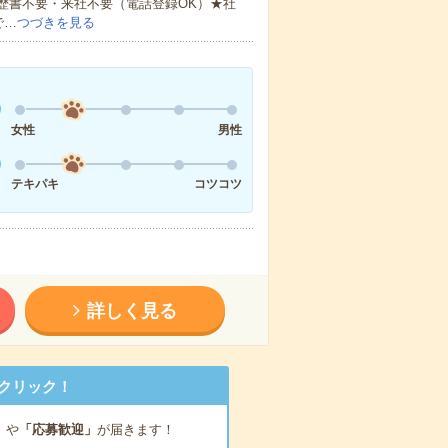
歴書不要・来社不要（電話登録OK）★社
で…
つづきを見る
女性
男性
テキパキ
コツコツ
詳しく見る
クリック！
」
や
「応募歓迎」
が届きます！