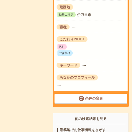
勤務地
伊万里市
勤務エリア
職種
---
こだわりINDEX
---
絶対
---
できれば
キーワード
---
あなたのプロフィール
---
条件の変更
他の検索結果を見る
勤務地でお仕事情報をさがす