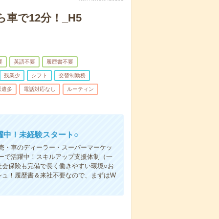
車で12分！_H5
要
英語不要
履歴書不要
残業少
シフト
交替制勤務
派遣多
電話対応なし
ルーティン
躍中！未経験スタート○
売・車のディーラー・スーパーマーケッ
ーで活躍中！スキルアップ支援体制（一
社会保険も完備で長く働きやすい環境○お
シュ！履歴書＆来社不要なので、まずはW