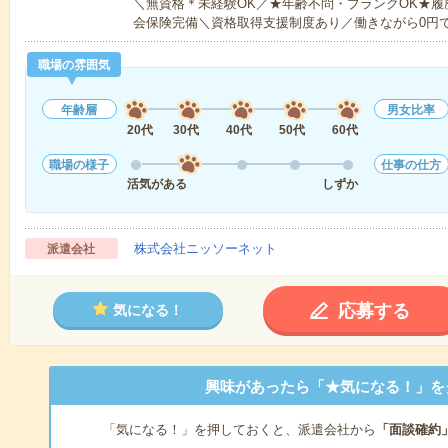
＼無資格＊未経験OK／★年齢不問・ブランクOK★履
会保険完備＼資格取得支援制度あり／働きながら0円
職場の雰囲気
年齢層
男女比率
20代
30代
40代
50代
60代
職場の様子
仕事の仕方
活気がある
しずか
株式会社ニッソーネット
派遣会社
応募する
気になる！
興味があったら「★気になる！」を
「気になる！」を押しておくと、派遣会社から
「面談確約