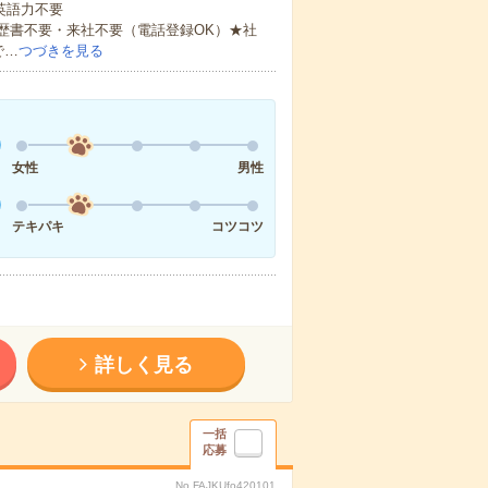
 英語力不要
歴書不要・来社不要（電話登録OK）★社
で…
つづきを見る
女性
男性
テキパキ
コツコツ
詳しく見る
一括
応募
No.FAJKUfo420101