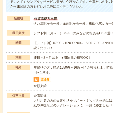
る。とてもシンプルなサービス業が、介護なんです。先輩たちが1つ
から未経験の方もぜひお気軽にご応募くださいね
勤務地
佐賀県伊万里市
伊万里駅から---分／金武駅から---分／東山代駅から---
曜日頻度
シフト制（月～日）※平日のみなどの相談もOK※週3
時間
【シフト例】07:00～16:0009:00～18:0017:00
談ください！
期間
即日～2ヶ月以上 ■開始日の相談OK！
時給
無資格の方：時給1350円～1687円 / 介護福祉士：時給1
円～1812円
交通費
全額支給
仕事内容
介護関連
／利用者の方の日常生活をサポート！＼▽具体的には
紙や体操などのレクレーションに 一緒に参加したり