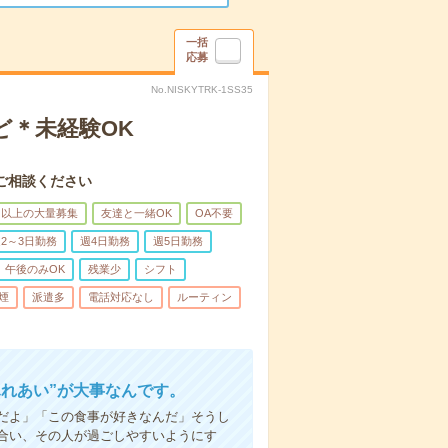
一括
応募
No.NISKYTRK-1SS35
ど＊未経験OK
ご相談ください
名以上の大量募集
友達と一緒OK
OA不要
2～3日勤務
週4日勤務
週5日勤務
午後のみOK
残業少
シフト
煙
派遣多
電話対応なし
ルーティン
ふれあい”が大事なんです。
だよ」「この食事が好きなんだ」そうし
合い、その人が過ごしやすいようにす