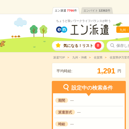
エン派遣
7766
件
エンバイト
12362
件
ちょうど良いワークライフバランスが叶う
九州・
気になる！リスト
0
保存し
派遣TOP
九州・沖縄
佐賀県
佐賀県伊万里
,
1
2
9
1
平均時給:
円
設定中の検索条件
期間
---
派遣形式
---
時給
---