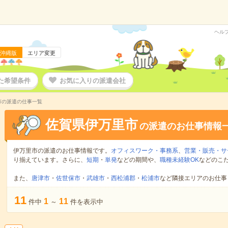
ヘル
沖縄版
エリア変更
た希望条件
お気に入りの派遣会社
市の派遣の仕事一覧
佐賀県伊万里市
の派遣のお仕事情報
伊万里市の派遣のお仕事情報です。
オフィスワーク・事務系
、
営業・販売・サ
り揃えています。さらに、
短期
・
単発
などの期間や、
職種未経験OK
などのこ
また、
唐津市
・
佐世保市
・
武雄市
・
西松浦郡
・
松浦市
など隣接エリアのお仕事
11
1
11
件中
～
件を表示中