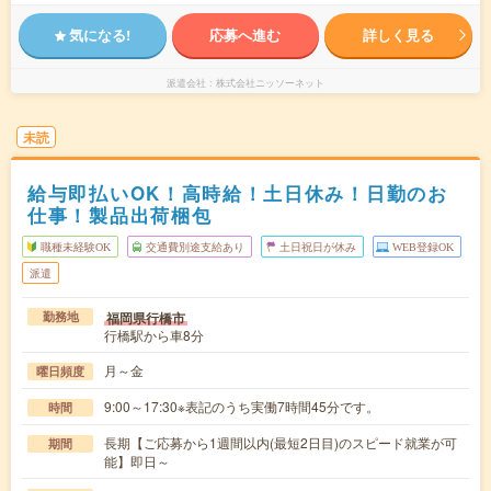
気になる!
応募へ進む
詳しく見る
派遣会社
株式会社ニッソーネット
未読
給与即払いOK！高時給！土日休み！日勤のお
仕事！製品出荷梱包
職種未経験OK
交通費別途支給あり
土日祝日が休み
WEB登録OK
派遣
福岡県行橋市
勤務地
行橋駅から車8分
月～金
曜日頻度
9:00～17:30※表記のうち実働7時間45分です。
時間
長期【ご応募から1週間以内(最短2日目)のスピード就業が可
期間
能】即日～