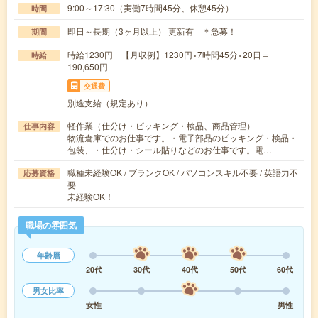
9:00～17:30（実働7時間45分、休憩45分）
時間
即日～長期（3ヶ月以上） 更新有 ＊急募！
期間
時給1230円 【月収例】1230円×7時間45分×20日＝
時給
190,650円
交通費
別途支給（規定あり）
軽作業（仕分け・ピッキング・検品、商品管理）
仕事内容
物流倉庫でのお仕事です。・電子部品のピッキング・検品・
包装、・仕分け・シール貼りなどのお仕事です。電…
職種未経験OK / ブランクOK / パソコンスキル不要 / 英語力不
応募資格
要
未経験OK！
職場の雰囲気
年齢層
20代
30代
40代
50代
60代
男女比率
女性
男性