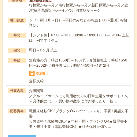
福岡県行橋市
行橋駅から---分／南行橋駅から---分／新田原駅から---分／豊
津(福岡県)駅から---分／今川河童駅から---分
シフト制（月～日） ※平日のみなどの相談もOK ※週3日も相
曜日頻度
談OK
【シフト例】07:00～16:0009:00～18:0017:00～09:00※ 上記
時間
は一例です！そ…
即日～2ヶ月以上
期間
無資格の方：時給1350円～1687円 / 介護福祉士：時給1650
時給
円～2062円 / 初任者以上：時給1450円～1812円
交通費
全額支給
介護関連
仕事内容
／グループホームにて利用者の方の日常生活をサポート！＼
▽具体的には…・買い物や散歩に付き添ったり・折…
職種未経験OK / ブランクOK / パソコンスキル不要 / 英語力不
応募資格
要
＼無資格＊未経験OK／★年齢不問・ブランクOK★履歴書不
要・来社不要（電話登録OK）★社会保険完備＼…