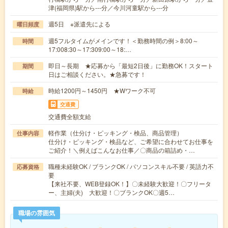
津(福岡県)駅から---分／今川河童駅から---分
週5日 ※派遣先による
曜日頻度
週5フルタイムがメインです！＜勤務時間の例＞8:00～
時間
17:008:30～17:309:00～18:…
即日～長期 ★応募から「最短2日後」に勤務OK！スタート
期間
日はご相談ください。★急募です！
時給1200円～1450円 ★Wワーク不可
時給
交通費
交通費全額支給
軽作業（仕分け・ピッキング・検品、商品管理）
仕事内容
仕分け・ピッキング・検品など、ご希望に合わせてお仕事を
ご紹介！＼例えばこんなお仕事／〇商品の箱詰め・…
職種未経験OK / ブランクOK / パソコンスキル不要 / 英語力不
応募資格
要
【来社不要、WEB登録OK！】〇未経験大歓迎！〇フリータ
ー、主婦(夫) 大歓迎！〇ブランクOK〇週5…
職場の雰囲気