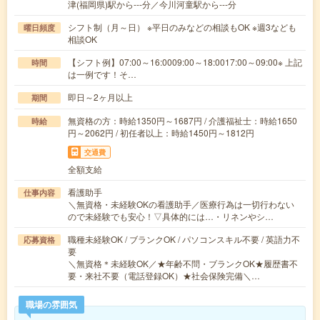
津(福岡県)駅から---分／今川河童駅から---分
シフト制（月～日） ※平日のみなどの相談もOK ※週3なども
曜日頻度
相談OK
【シフト例】07:00～16:0009:00～18:0017:00～09:00※ 上記
時間
は一例です！そ…
即日～2ヶ月以上
期間
無資格の方：時給1350円～1687円 / 介護福祉士：時給1650
時給
円～2062円 / 初任者以上：時給1450円～1812円
交通費
全額支給
看護助手
仕事内容
＼無資格・未経験OKの看護助手／医療行為は一切行わない
ので未経験でも安心！▽具体的には…・リネンやシ…
職種未経験OK / ブランクOK / パソコンスキル不要 / 英語力不
応募資格
要
＼無資格＊未経験OK／★年齢不問・ブランクOK★履歴書不
要・来社不要（電話登録OK）★社会保険完備＼…
職場の雰囲気