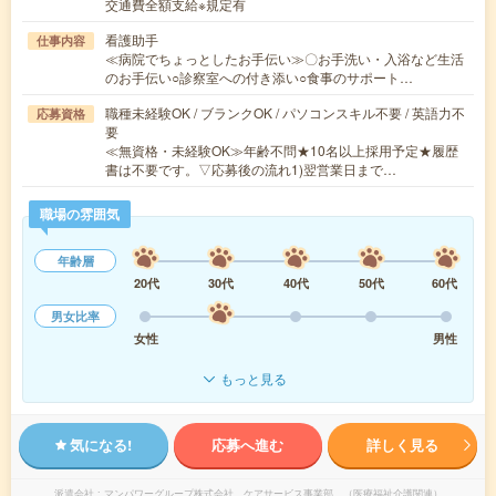
交通費全額支給※規定有
看護助手
仕事内容
≪病院でちょっとしたお手伝い≫〇お手洗い・入浴など生活
のお手伝い○診察室への付き添い○食事のサポート…
職種未経験OK / ブランクOK / パソコンスキル不要 / 英語力不
応募資格
要
≪無資格・未経験OK≫年齢不問★10名以上採用予定★履歴
書は不要です。▽応募後の流れ1)翌営業日まで…
職場の雰囲気
年齢層
20代
30代
40代
50代
60代
男女比率
女性
男性
もっと見る
気になる!
応募へ進む
詳しく見る
派遣会社
マンパワーグループ株式会社 ケアサービス事業部 （医療福祉介護関連）