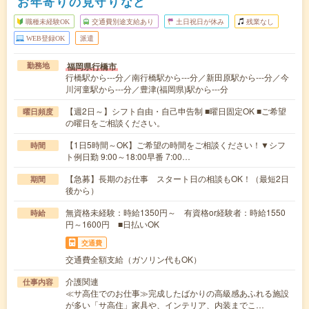
お年寄りの見守りなど
職種未経験OK
交通費別途支給あり
土日祝日が休み
残業なし
WEB登録OK
派遣
福岡県行橋市
勤務地
行橋駅から---分／南行橋駅から---分／新田原駅から---分／今
川河童駅から---分／豊津(福岡県)駅から---分
【週2日～】シフト自由・自己申告制 ■曜日固定OK ■ご希望
曜日頻度
の曜日をご相談ください。
【1日5時間～OK】ご希望の時間をご相談ください！▼シフ
時間
ト例日勤 9:00～18:00早番 7:00…
【急募】長期のお仕事 スタート日の相談もOK！（最短2日
期間
後から）
無資格未経験：時給1350円～ 有資格or経験者：時給1550
時給
円～1600円 ■日払いOK
交通費
交通費全額支給（ガソリン代もOK）
介護関連
仕事内容
≪サ高住でのお仕事≫完成したばかりの高級感あふれる施設
が多い「サ高住」家具や、インテリア、内装までこ…