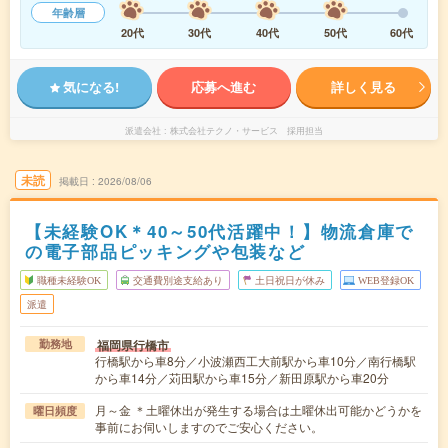
年齢層
20代
30代
40代
50代
60代
気になる!
応募へ進む
詳しく見る
派遣会社
株式会社テクノ・サービス 採用担当
未読
掲載日
2026/08/06
【未経験OK＊40～50代活躍中！】物流倉庫で
の電子部品ピッキングや包装など
職種未経験OK
交通費別途支給あり
土日祝日が休み
WEB登録OK
派遣
福岡県行橋市
勤務地
行橋駅から車8分／小波瀬西工大前駅から車10分／南行橋駅
から車14分／苅田駅から車15分／新田原駅から車20分
月～金 ＊土曜休出が発生する場合は土曜休出可能かどうかを
曜日頻度
事前にお伺いしますのでご安心ください。