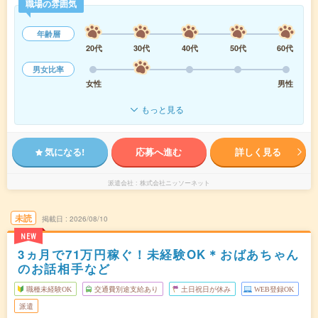
職場の雰囲気
年齢層
20代
30代
40代
50代
60代
男女比率
女性
男性
もっと見る
気になる!
応募へ進む
詳しく見る
派遣会社
株式会社ニッソーネット
未読
掲載日
2026/08/10
NEW
3ヵ月で71万円稼ぐ！未経験OK＊おばあちゃん
のお話相手など
職種未経験OK
交通費別途支給あり
土日祝日が休み
WEB登録OK
派遣