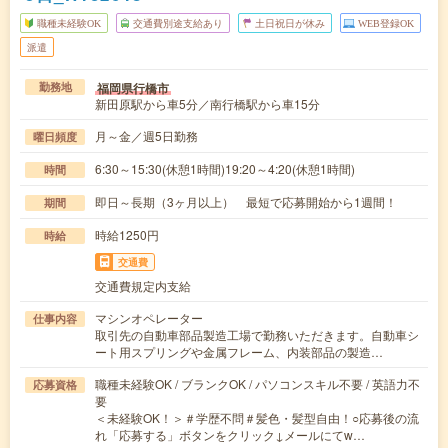
職種未経験OK
交通費別途支給あり
土日祝日が休み
WEB登録OK
派遣
福岡県行橋市
勤務地
新田原駅から車5分／南行橋駅から車15分
月～金／週5日勤務
曜日頻度
6:30～15:30(休憩1時間)19:20～4:20(休憩1時間)
時間
即日～長期（3ヶ月以上） 最短で応募開始から1週間！
期間
時給1250円
時給
交通費
交通費規定内支給
マシンオペレーター
仕事内容
取引先の自動車部品製造工場で勤務いただきます。自動車シ
ート用スプリングや金属フレーム、内装部品の製造…
職種未経験OK / ブランクOK / パソコンスキル不要 / 英語力不
応募資格
要
＜未経験OK！＞＃学歴不問＃髪色・髪型自由！○応募後の流
れ「応募する」ボタンをクリック↓メールにてw…