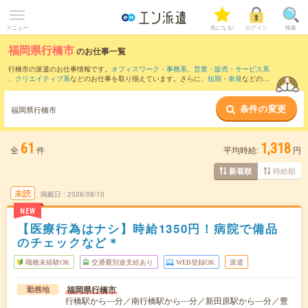
メニュー
気になる!
ログイン
検索
福岡県行橋市
のお仕事一覧
行橋市の派遣のお仕事情報です。
オフィスワーク・事務系
、
営業・販売・サービス系
、
クリエイティブ系
などのお仕事を取り揃えています。さらに、
短期
・
単発
などの期
間や、
職種未経験OK
などのこだわり条件で絞り込んでいただけます。
条件の変更
また、
小倉南区
・
京都郡
・
築上郡
など隣接エリアのお仕事もご確認いただけます。
福岡県行橋市
61
1,318
全
件
平均時給:
円
時給順
新着順
未読
掲載日
2026/08/10
NEW
【医療行為はナシ】時給1350円！病院で備品
のチェックなど＊
職種未経験OK
交通費別途支給あり
WEB登録OK
派遣
福岡県行橋市
勤務地
行橋駅から---分／南行橋駅から---分／新田原駅から---分／豊