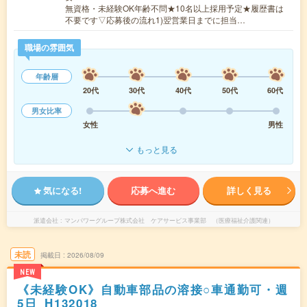
無資格・未経験OK年齢不問★10名以上採用予定★履歴書は
不要です▽応募後の流れ1)翌営業日までに担当…
職場の雰囲気
年齢層
20代
30代
40代
50代
60代
男女比率
女性
男性
もっと見る
気になる!
応募へ進む
詳しく見る
派遣会社
マンパワーグループ株式会社 ケアサービス事業部 （医療福祉介護関連）
未読
掲載日
2026/08/09
NEW
《未経験OK》自動車部品の溶接○車通勤可・週
5日_H132018