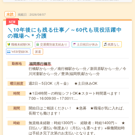
未読
掲載日
2026/08/07
NEW
＼10年後にも残る仕事／～60代も現役活躍中
の職場へ＊介護
職種未経験OK
交通費別途支給あり
土日祝日が休み
残業なし
WEB登録OK
派遣
福岡県行橋市
勤務地
行橋駅から---分／南行橋駅から---分／新田原駅から---分／今
川河童駅から---分／豊津(福岡県)駅から---分
週2日～5日OK（月～金） ★土日休みOK
曜日頻度
★1日4時間～の時短シフトOK★スタート時間選べます！
時間
7:00～16:009:00～17:0011:…
開始日はご相談ください！ ★急募 ★職場が気に入れば、
期間
長期でも働けます！
無資格未経験：時給1300円～ 経験者：時給1400円～ ★
時給
日払い／週払い制度あり（月払いも選べます）※稼働開始時
は手続き完了次第のお支払いとなります。