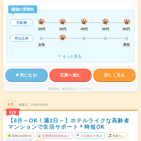
職場の雰囲気
年齢層
20代
30代
40代
50代
60代
男女比率
女性
男性
もっと見る
気になる!
応募へ進む
詳しく見る
派遣会社
株式会社ニッソーネット
未読
掲載日
2026/08/09
NEW
【8月～OK！週2日～】ホテルライクな高齢者
マンションで生活サポート＊時短OK
職種未経験OK
交通費別途支給あり
土日祝日が休み
残業なし