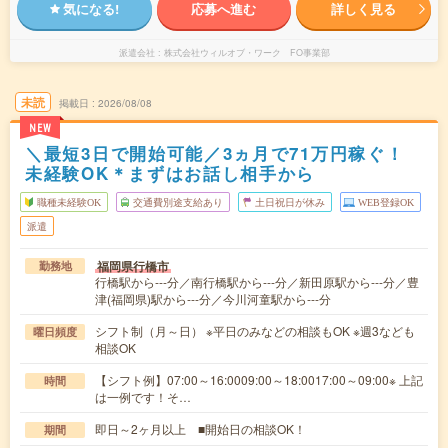
気になる!
応募へ進む
詳しく見る
派遣会社
株式会社ウィルオブ・ワーク FO事業部
未読
掲載日
2026/08/08
NEW
＼最短3日で開始可能／3ヵ月で71万円稼ぐ！
未経験OK＊まずはお話し相手から
職種未経験OK
交通費別途支給あり
土日祝日が休み
WEB登録OK
派遣
福岡県行橋市
勤務地
行橋駅から---分／南行橋駅から---分／新田原駅から---分／豊
津(福岡県)駅から---分／今川河童駅から---分
シフト制（月～日） ※平日のみなどの相談もOK ※週3なども
曜日頻度
相談OK
【シフト例】07:00～16:0009:00～18:0017:00～09:00※ 上記
時間
は一例です！そ…
即日～2ヶ月以上 ■開始日の相談OK！
期間