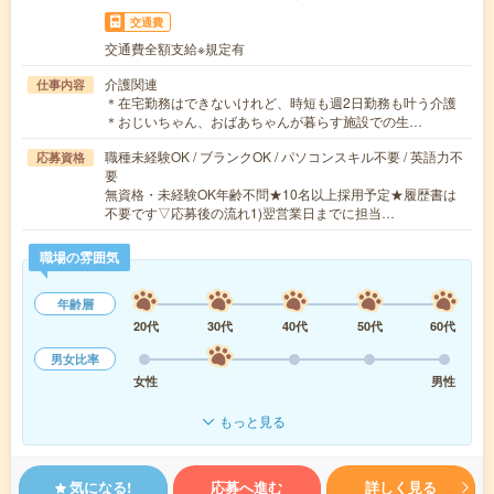
交通費
交通費全額支給※規定有
介護関連
仕事内容
＊在宅勤務はできないけれど、時短も週2日勤務も叶う介護
＊おじいちゃん、おばあちゃんが暮らす施設での生…
職種未経験OK / ブランクOK / パソコンスキル不要 / 英語力不
応募資格
要
無資格・未経験OK年齢不問★10名以上採用予定★履歴書は
不要です▽応募後の流れ1)翌営業日までに担当…
職場の雰囲気
年齢層
20代
30代
40代
50代
60代
男女比率
女性
男性
もっと見る
気になる!
応募へ進む
詳しく見る