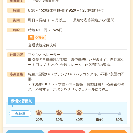
月～金／週5日勤務
曜日頻度
6:30～15:30(休憩1時間)19:20～4:20(休憩1時間)
時間
即日～長期（3ヶ月以上） 最短で応募開始から1週間！
期間
時給1300円～1625円
時給
交通費
交通費規定内支給
マシンオペレーター
仕事内容
取引先の自動車部品製造工場で勤務いただきます。自動車シ
ート用スプリングや金属フレーム、内装部品の製造…
職種未経験OK / ブランクOK / パソコンスキル不要 / 英語力不
応募資格
要
＜未経験OK！＞＃学歴不問＃髪色・髪型自由！○応募後の流
れ「応募する」ボタンをクリック↓メールにてw…
職場の雰囲気
年齢層
20代
30代
40代
50代
60代