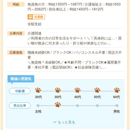
無資格の方：時給1350円～1687円 / 介護福祉士：時給1650
時給
円～2062円 / 初任者以上：時給1450円～1812円
交通費
全額支給
介護関連
仕事内容
／利用者の方の日常生活をサポート！＼▽具体的には…・買
い物や散歩に付き添ったり・折り紙や体操などのレ…
職種未経験OK / ブランクOK / パソコンスキル不要 / 英語力不
応募資格
要
＼無資格＊未経験OK／★年齢不問・ブランクOK★履歴書不
要・来社不要（電話登録OK）★社会保険完備＼…
職場の雰囲気
年齢層
20代
30代
40代
50代
60代
男女比率
女性
男性
もっと見る