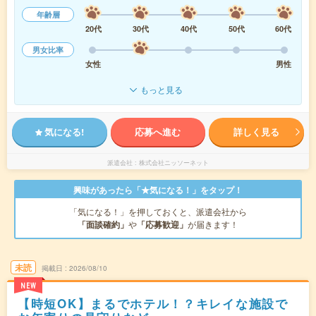
年齢層
20代
30代
40代
50代
60代
男女比率
女性
男性
もっと見る
気になる!
応募へ進む
詳しく見る
派遣会社
株式会社ニッソーネット
興味があったら「★気になる！」をタップ！
「気になる！」を押しておくと、派遣会社から
「面談確約」
や
「応募歓迎」
が届きます！
未読
掲載日
2026/08/10
NEW
【時短OK】まるでホテル！？キレイな施設で