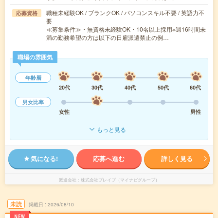
職種未経験OK / ブランクOK / パソコンスキル不要 / 英語力不
応募資格
要
≪募集条件≫・無資格未経験OK・10名以上採用※週16時間未
満の勤務希望の方は以下の日雇派遣禁止の例…
職場の雰囲気
年齢層
20代
30代
40代
50代
60代
男女比率
女性
男性
もっと見る
気になる!
応募へ進む
詳しく見る
派遣会社
株式会社ブレイブ（マイナビグループ）
未読
掲載日
2026/08/10
NEW