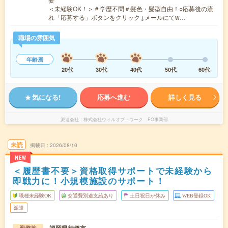
＜未経験OK！＞＃学歴不問＃髪色・髪型自由！○応募後の流
れ「応募する」ボタンをクリック↓メールにてw…
職場の雰囲気
年齢層
20代
30代
40代
50代
60代
気になる!
応募へ進む
詳しく見る
派遣会社
株式会社ウィルオブ・ワーク FO事業部
未読
掲載日
2026/08/10
NEW
＜履歴書不要＞資格取得サポートで未経験から
即戦力に！小規模施設のサポート！
職種未経験OK
交通費別途支給あり
土日祝日が休み
WEB登録OK
派遣
勤務地