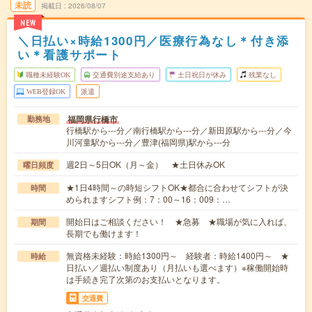
未読
掲載日
2026/08/07
NEW
＼日払い×時給1300円／医療行為なし＊付き添
い＊看護サポート
職種未経験OK
交通費別途支給あり
土日祝日が休み
残業なし
WEB登録OK
派遣
福岡県行橋市
勤務地
行橋駅から---分／南行橋駅から---分／新田原駅から---分／今
川河童駅から---分／豊津(福岡県)駅から---分
週2日～5日OK（月～金） ★土日休みOK
曜日頻度
★1日4時間～の時短シフトOK★都合に合わせてシフトが決
時間
められますシフト例：7：00～16：009：…
開始日はご相談ください！ ★急募 ★職場が気に入れば、
期間
長期でも働けます！
無資格未経験：時給1300円～ 経験者：時給1400円～ ★
時給
日払い／週払い制度あり（月払いも選べます）※稼働開始時
は手続き完了次第のお支払いとなります。
交通費