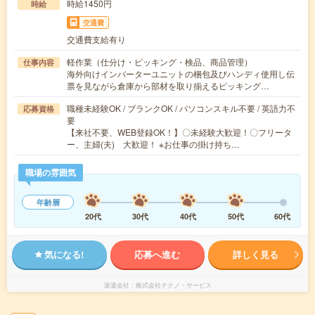
時給1450円
時給
交通費
交通費支給有り
軽作業（仕分け・ピッキング・検品、商品管理）
仕事内容
海外向けインバーターユニットの梱包及びハンディ使用し伝
票を見ながら倉庫から部材を取り揃えるピッキング…
職種未経験OK / ブランクOK / パソコンスキル不要 / 英語力不
応募資格
要
【来社不要、WEB登録OK！】〇未経験大歓迎！〇フリータ
ー、主婦(夫) 大歓迎！ ※お仕事の掛け持ち…
職場の雰囲気
年齢層
20代
30代
40代
50代
60代
気になる!
応募へ進む
詳しく見る
派遣会社
株式会社テクノ・サービス