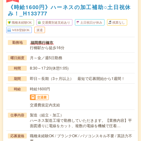
《時給1600円》ハーネスの加工補助○土日祝休
み！_H133777
職種未経験OK
交通費別途支給あり
土日祝日が休み
残業なし
WEB登録OK
派遣
福岡県行橋市
勤務地
行橋駅から徒歩16分
月～金／週5日勤務
曜日頻度
8:30～17:20(休憩1:05)
時間
即日～長期（3ヶ月以上） 最短で応募開始から1週間！
期間
時給1600円
時給
交通費
交通費規定内支給
製造（組立・加工）
仕事内容
ハーネス製造工場で勤務していただきます。【業務内容】平
面図通りに電線をカット、複数の電線を機械で圧着…
職種未経験OK / ブランクOK / パソコンスキル不要 / 英語力不
応募資格
要