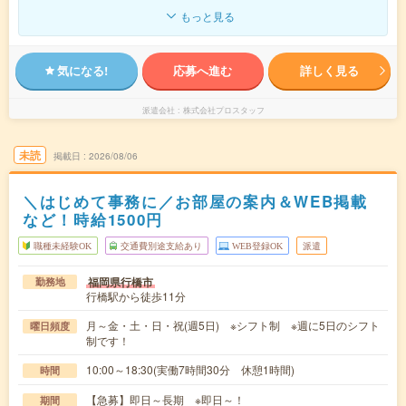
もっと見る
気になる!
応募へ進む
詳しく見る
派遣会社
株式会社プロスタッフ
未読
掲載日
2026/08/06
＼はじめて事務に／お部屋の案内＆WEB掲載
など！時給1500円
職種未経験OK
交通費別途支給あり
WEB登録OK
派遣
福岡県行橋市
勤務地
行橋駅から徒歩11分
月～金・土・日・祝(週5日) ※シフト制 ※週に5日のシフト
曜日頻度
制です！
10:00～18:30(実働7時間30分 休憩1時間)
時間
【急募】即日～長期 ※即日～！
期間