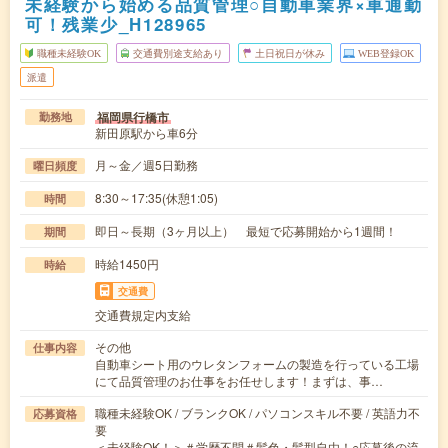
未経験から始める品質管理○自動車業界×車通勤
可！残業少_H128965
職種未経験OK
交通費別途支給あり
土日祝日が休み
WEB登録OK
派遣
福岡県行橋市
勤務地
新田原駅から車6分
月～金／週5日勤務
曜日頻度
8:30～17:35(休憩1:05)
時間
即日～長期（3ヶ月以上） 最短で応募開始から1週間！
期間
時給1450円
時給
交通費
交通費規定内支給
その他
仕事内容
自動車シート用のウレタンフォームの製造を行っている工場
にて品質管理のお仕事をお任せします！まずは、事…
職種未経験OK / ブランクOK / パソコンスキル不要 / 英語力不
応募資格
要
＜未経験OK！＞＃学歴不問＃髪色・髪型自由！○応募後の流