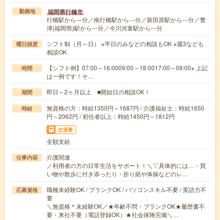
福岡県行橋市
勤務地
行橋駅から---分／南行橋駅から---分／新田原駅から---分／豊
津(福岡県)駅から---分／今川河童駅から---分
シフト制（月～日） ※平日のみなどの相談もOK ※週3なども
曜日頻度
相談OK
【シフト例】07:00～16:0009:00～18:0017:00～09:00※ 上記
時間
は一例です！そ…
即日～2ヶ月以上 ■開始日の相談OK！
期間
無資格の方：時給1350円～1687円 / 介護福祉士：時給1650
時給
円～2062円 / 初任者以上：時給1450円～1812円
交通費
全額支給
介護関連
仕事内容
／利用者の方の日常生活をサポート！＼▽具体的には…・買
い物や散歩に付き添ったり・折り紙や体操などのレ…
職種未経験OK / ブランクOK / パソコンスキル不要 / 英語力不
応募資格
要
＼無資格＊未経験OK／★年齢不問・ブランクOK★履歴書不
要・来社不要（電話登録OK）★社会保険完備＼…