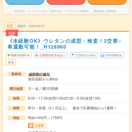
派遣会社
マンパワーグループ株式会社 ケアサービス事業部 （医療福祉介護関連）
未読
掲載日
2026/08/07
NEW
《未経験OK》ウレタンの成型・検査！2交替○
車通勤可能！_H128960
職種未経験OK
交通費別途支給あり
土日祝日が休み
WEB登録OK
派遣
福岡県行橋市
勤務地
新田原駅から車6分
月～金／週5日勤務
曜日頻度
8:30～17:35(休憩1:05)20:30～5:35(休憩1:05)
時間
即日～長期（3ヶ月以上） 最短で応募開始から1週間！
期間
時給1400円～1750円
時給
交通費