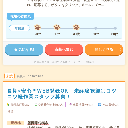
れ「応募する」ボタンをクリック↓メールにてw…
職場の雰囲気
年齢層
20代
30代
40代
50代
60代
気になる!
応募へ進む
詳しく見る
派遣会社
株式会社ウィルオブ・ワーク FO事業部
未読
掲載日
2026/08/06
長期×安心＊WEB登録OK！未経験歓迎〇コツ
コツ軽作業スタッフ募集！
職種未経験OK
交通費別途支給あり
土日祝日が休み
WEB登録OK
派遣
福岡県行橋市
勤務地
行橋駅から---分／南行橋駅から---分／新田原駅から---分／豊