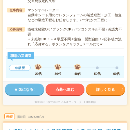
交通費規定内支給
マシンオペレーター
仕事内容
自動車シート用のウレタンフォームの製造成型・加工・検査
などの製造工程をお任せします。いづれかの工程に…
職種未経験OK / ブランクOK / パソコンスキル不要 / 英語力不
応募資格
要
＜未経験OK！＞＃学歴不問＃髪色・髪型自由！○応募後の流
れ「応募する」ボタンをクリック↓メールにてw…
職場の雰囲気
年齢層
20代
30代
40代
50代
60代
気になる!
応募へ進む
詳しく見る
派遣会社
株式会社ウィルオブ・ワーク FO事業部
未読
掲載日
2026/08/06