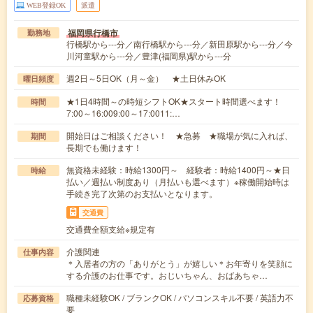
WEB登録OK
派遣
福岡県行橋市
勤務地
行橋駅から---分／南行橋駅から---分／新田原駅から---分／今
川河童駅から---分／豊津(福岡県)駅から---分
週2日～5日OK（月～金） ★土日休みOK
曜日頻度
★1日4時間～の時短シフトOK★スタート時間選べます！
時間
7:00～16:009:00～17:0011:…
開始日はご相談ください！ ★急募 ★職場が気に入れば、
期間
長期でも働けます！
無資格未経験：時給1300円～ 経験者：時給1400円～★日
時給
払い／週払い制度あり（月払いも選べます）※稼働開始時は
手続き完了次第のお支払いとなります。
交通費
交通費全額支給※規定有
介護関連
仕事内容
＊入居者の方の「ありがとう」が嬉しい＊お年寄りを笑顔に
する介護のお仕事です。おじいちゃん、おばあちゃ…
職種未経験OK / ブランクOK / パソコンスキル不要 / 英語力不
応募資格
要