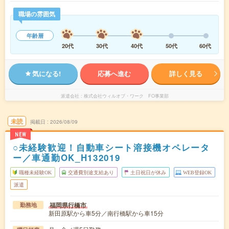
職場の雰囲気
年齢層
20代
30代
40代
50代
60代
気になる!
応募へ進む
詳しく見る
派遣会社
株式会社ウィルオブ・ワーク FO事業部
未読
掲載日
2026/08/09
NEW
○未経験歓迎！自動車シート溶接機オペレータ
ー／車通勤OK_H132019
職種未経験OK
交通費別途支給あり
土日祝日が休み
WEB登録OK
派遣
福岡県行橋市
勤務地
新田原駅から車5分／南行橋駅から車15分