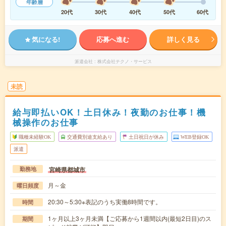
年齢層
20代
30代
40代
50代
60代
気になる!
応募へ進む
詳しく見る
派遣会社
株式会社テクノ・サービス
未読
給与即払いOK！土日休み！夜勤のお仕事！機
械操作のお仕事
職種未経験OK
交通費別途支給あり
土日祝日が休み
WEB登録OK
派遣
宮崎県都城市
勤務地
月～金
曜日頻度
20:30～5:30※表記のうち実働8時間です。
時間
1ヶ月以上3ヶ月未満【ご応募から1週間以内(最短2日目)のス
期間