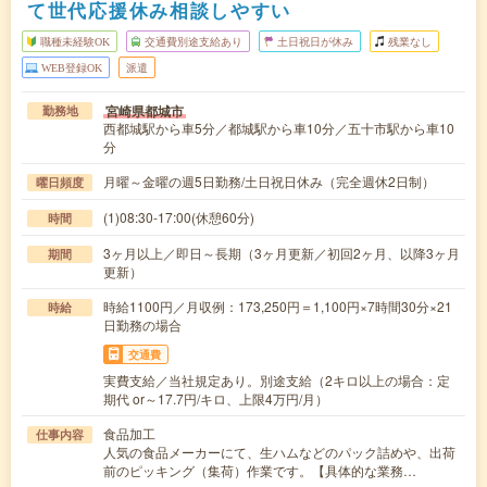
て世代応援休み相談しやすい
職種未経験OK
交通費別途支給あり
土日祝日が休み
残業なし
WEB登録OK
派遣
宮崎県都城市
勤務地
西都城駅から車5分／都城駅から車10分／五十市駅から車10
分
月曜～金曜の週5日勤務/土日祝日休み（完全週休2日制）
曜日頻度
(1)08:30-17:00(休憩60分)
時間
3ヶ月以上／即日～長期（3ヶ月更新／初回2ヶ月、以降3ヶ月
期間
更新）
時給1100円／月収例：173,250円＝1,100円×7時間30分×21
時給
日勤務の場合
交通費
実費支給／当社規定あり。別途支給（2キロ以上の場合：定
期代 or～17.7円/キロ、上限4万円/月）
食品加工
仕事内容
人気の食品メーカーにて、生ハムなどのパック詰めや、出荷
前のピッキング（集荷）作業です。【具体的な業務…