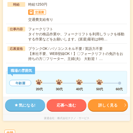
時給1250円
時給
交通費
交通費支給有り
フォークリフト
仕事内容
タイヤの検品作業や、フォークリフトを利用しラックを移動
する作業などをお願いします。(派遣)最初は8時…
ブランクOK / パソコンスキル不要 / 英語力不要
応募資格
【来社不要、WEB登録OK！】〇フォークリフトの免許をお
持ちの方〇フリーター、主婦(夫) 大歓迎！ …
職場の雰囲気
年齢層
20代
30代
40代
50代
60代
気になる!
応募へ進む
詳しく見る
派遣会社
株式会社テクノ・サービス
未読