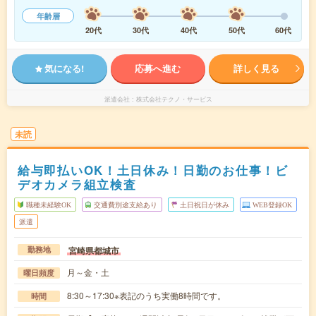
年齢層
20代
30代
40代
50代
60代
気になる!
応募へ進む
詳しく見る
派遣会社
株式会社テクノ・サービス
未読
給与即払いOK！土日休み！日勤のお仕事！ビ
デオカメラ組立検査
職種未経験OK
交通費別途支給あり
土日祝日が休み
WEB登録OK
派遣
宮崎県都城市
勤務地
月～金・土
曜日頻度
8:30～17:30※表記のうち実働8時間です。
時間