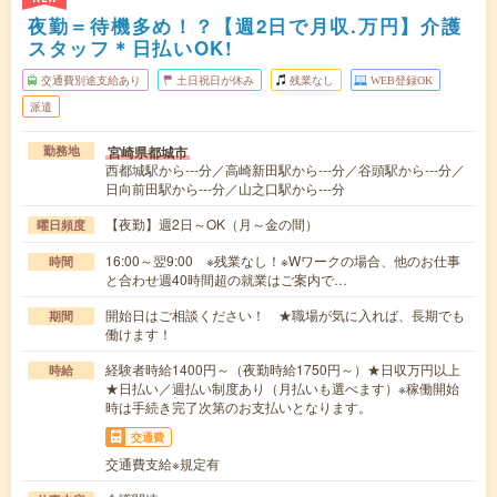
夜勤＝待機多め！？【週2日で月収.万円】介護
スタッフ＊日払いOK!
交通費別途支給あり
土日祝日が休み
残業なし
WEB登録OK
派遣
宮崎県都城市
勤務地
西都城駅から---分／高崎新田駅から---分／谷頭駅から---分／
日向前田駅から---分／山之口駅から---分
【夜勤】週2日～OK（月～金の間）
曜日頻度
16:00～翌9:00 ※残業なし！※Wワークの場合、他のお仕事
時間
と合わせ週40時間超の就業はご案内で…
開始日はご相談ください！ ★職場が気に入れば、長期でも
期間
働けます！
経験者時給1400円～（夜勤時給1750円～）★日収万円以上
時給
★日払い／週払い制度あり（月払いも選べます）※稼働開始
時は手続き完了次第のお支払いとなります。
交通費
交通費支給※規定有