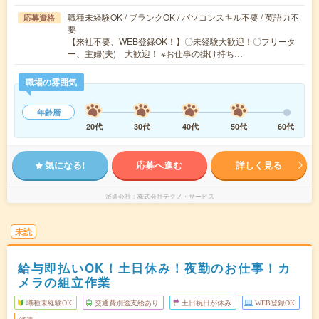
職種未経験OK / ブランクOK / パソコンスキル不要 / 英語力不
応募資格
要
【来社不要、WEB登録OK！】〇未経験大歓迎！〇フリータ
ー、主婦(夫) 大歓迎！ ※お仕事の掛け持ち…
職場の雰囲気
年齢層
20代
30代
40代
50代
60代
気になる!
応募へ進む
詳しく見る
派遣会社
株式会社テクノ・サービス
未読
給与即払いOK！土日休み！夜勤のお仕事！カ
メラの組立作業
職種未経験OK
交通費別途支給あり
土日祝日が休み
WEB登録OK