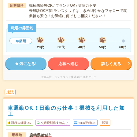
職種未経験OK / ブランクOK / 英語力不要
応募資格
未経験OK不問 ランスタッドは、きめ細やかなフォローで就
業後も安心！お気軽に何でもご相談ください！
職場の雰囲気
年齢層
20代
30代
40代
50代
60代
気になる!
応募へ進む
詳しく見る
派遣会社
ランスタッド株式会社 九州エリア
未読
車通勤OK！日勤のお仕事！機械を利用した加
工
職種未経験OK
交通費別途支給あり
WEB登録OK
派遣
宮崎県都城市
勤務地