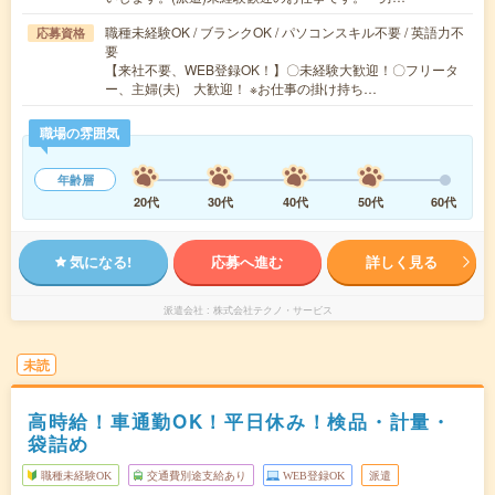
職種未経験OK / ブランクOK / パソコンスキル不要 / 英語力不
応募資格
要
【来社不要、WEB登録OK！】〇未経験大歓迎！〇フリータ
ー、主婦(夫) 大歓迎！ ※お仕事の掛け持ち…
職場の雰囲気
年齢層
20代
30代
40代
50代
60代
気になる!
応募へ進む
詳しく見る
派遣会社
株式会社テクノ・サービス
未読
高時給！車通勤OK！平日休み！検品・計量・
袋詰め
職種未経験OK
交通費別途支給あり
WEB登録OK
派遣