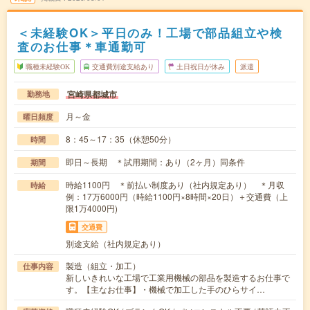
＜未経験OK＞平日のみ！工場で部品組立や検
査のお仕事＊車通勤可
職種未経験OK
交通費別途支給あり
土日祝日が休み
派遣
宮崎県都城市
勤務地
月～金
曜日頻度
8：45～17：35（休憩50分）
時間
即日～長期 ＊試用期間：あり（2ヶ月）同条件
期間
時給1100円 ＊前払い制度あり（社内規定あり） ＊月収
時給
例：17万6000円（時給1100円×8時間×20日）＋交通費（上
限1万4000円)
交通費
別途支給（社内規定あり）
製造（組立・加工）
仕事内容
新しいきれいな工場で工業用機械の部品を製造するお仕事で
す。【主なお仕事】・機械で加工した手のひらサイ…