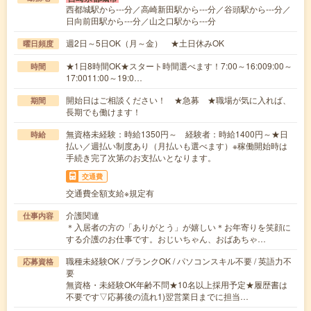
西都城駅から---分／高崎新田駅から---分／谷頭駅から---分／
日向前田駅から---分／山之口駅から---分
週2日～5日OK（月～金） ★土日休みOK
曜日頻度
★1日8時間OK★スタート時間選べます！7:00～16:009:00～
時間
17:0011:00～19:0…
開始日はご相談ください！ ★急募 ★職場が気に入れば、
期間
長期でも働けます！
無資格未経験：時給1350円～ 経験者：時給1400円～★日
時給
払い／週払い制度あり（月払いも選べます）※稼働開始時は
手続き完了次第のお支払いとなります。
交通費
交通費全額支給※規定有
介護関連
仕事内容
＊入居者の方の「ありがとう」が嬉しい＊お年寄りを笑顔に
する介護のお仕事です。おじいちゃん、おばあちゃ…
職種未経験OK / ブランクOK / パソコンスキル不要 / 英語力不
応募資格
要
無資格・未経験OK年齢不問★10名以上採用予定★履歴書は
不要です▽応募後の流れ1)翌営業日までに担当…