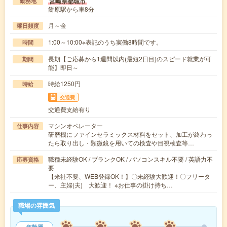
宮崎県都城市
勤務地
餅原駅から車8分
月～金
曜日頻度
1:00～10:00※表記のうち実働8時間です。
時間
長期【ご応募から1週間以内(最短2日目)のスピード就業が可
期間
能】即日～
時給1250円
時給
交通費
交通費支給有り
マシンオペレーター
仕事内容
研磨機にファインセラミックス材料をセット、加工が終わっ
たら取り出し・顕微鏡を用いての検査や目視検査等…
職種未経験OK / ブランクOK / パソコンスキル不要 / 英語力不
応募資格
要
【来社不要、WEB登録OK！】〇未経験大歓迎！〇フリータ
ー、主婦(夫) 大歓迎！ ※お仕事の掛け持ち…
職場の雰囲気
年齢層