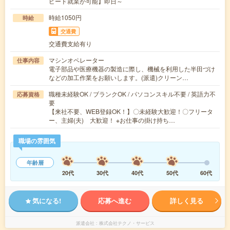
ピード就業が可能】即日～
時給1050円
時給
交通費
交通費支給有り
マシンオペレーター
仕事内容
電子部品や医療機器の製造に際し、機械を利用した半田づけ
などの加工作業をお願いします。(派遣)クリーン…
職種未経験OK / ブランクOK / パソコンスキル不要 / 英語力不
応募資格
要
【来社不要、WEB登録OK！】〇未経験大歓迎！〇フリータ
ー、主婦(夫) 大歓迎！ ※お仕事の掛け持ち…
職場の雰囲気
年齢層
20代
30代
40代
50代
60代
気になる!
応募へ進む
詳しく見る
派遣会社
株式会社テクノ・サービス