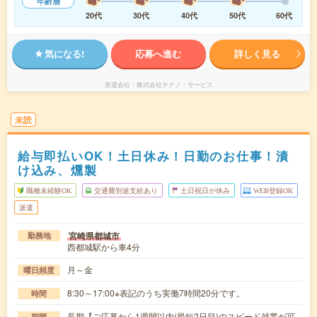
年齢層
20代
30代
40代
50代
60代
気になる!
応募へ進む
詳しく見る
派遣会社
株式会社テクノ・サービス
未読
給与即払いOK！土日休み！日勤のお仕事！漬
け込み、燻製
職種未経験OK
交通費別途支給あり
土日祝日が休み
WEB登録OK
派遣
宮崎県都城市
勤務地
西都城駅から車4分
月～金
曜日頻度
8:30～17:00※表記のうち実働7時間20分です。
時間
長期【ご応募から1週間以内(最短2日目)のスピード就業が可
期間