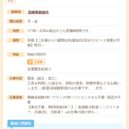
派遣
宮崎県都城市
勤務地
月～金
曜日頻度
17:30～2:30※表記のうち実働8時間です。
時間
長期【ご応募から1週間以内(最短2日目)のスピード就業が可
期間
能】即日～
時給1050円
時給
交通費
交通費支給有り
製造（組立・加工）
仕事内容
工具を利用した組立や、溶剤の塗布、研磨作業などをお願い
します。(派遣)未経験歓迎のお仕事です。 夕方…
職種未経験OK / ブランクOK / パソコンスキル不要 / 英語力不
応募資格
要
【来社不要、WEB登録OK！】〇未経験大歓迎！〇フリータ
ー、主婦(夫) 大歓迎！ ※お仕事の掛け持ち…
職場の雰囲気