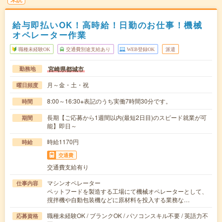
給与即払いOK！高時給！日勤のお仕事！機械
オペレーター作業
職種未経験OK
交通費別途支給あり
WEB登録OK
派遣
宮崎県都城市
勤務地
月～金・土・祝
曜日頻度
8:00～16:30※表記のうち実働7時間30分です。
時間
長期【ご応募から1週間以内(最短2日目)のスピード就業が可
期間
能】即日～
時給1170円
時給
交通費
交通費支給有り
マシンオペレーター
仕事内容
ペットフードを製造する工場にて機械オペレーターとして、
撹拌機や自動包装機などに原材料を投入する業務な…
職種未経験OK / ブランクOK / パソコンスキル不要 / 英語力不
応募資格