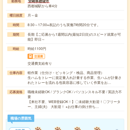
宮崎県都城市
勤務地
西都城駅から車4分
月～金
曜日頻度
8:30～17:00※表記のうち実働7時間20分です。
時間
長期【ご応募から1週間以内(最短2日目)のスピード就業が可
期間
能】即日～
時給1100円
時給
交通費
交通費支給有り
軽作業（仕分け・ピッキング・検品、商品管理）
仕事内容
生ハムをトレーに規定量入れ計量する作業、生ハムが計量さ
れたトレーを流れる包装容器に移していく作業をお…
職種未経験OK / ブランクOK / パソコンスキル不要 / 英語力不
応募資格
要
【来社不要、WEB登録OK！】〇未経験大歓迎！〇フリータ
ー、主婦(夫) 大歓迎！ ※お仕事の掛け持ち…
職場の雰囲気