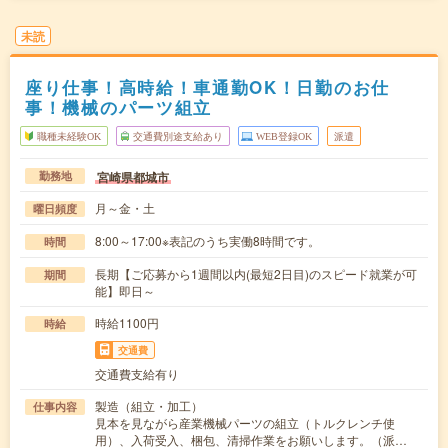
未読
座り仕事！高時給！車通勤OK！日勤のお仕
事！機械のパーツ組立
職種未経験OK
交通費別途支給あり
WEB登録OK
派遣
宮崎県都城市
勤務地
月～金・土
曜日頻度
8:00～17:00※表記のうち実働8時間です。
時間
長期【ご応募から1週間以内(最短2日目)のスピード就業が可
期間
能】即日～
時給1100円
時給
交通費
交通費支給有り
製造（組立・加工）
仕事内容
見本を見ながら産業機械パーツの組立（トルクレンチ使
用）、入荷受入、梱包、清掃作業をお願いします。（派…