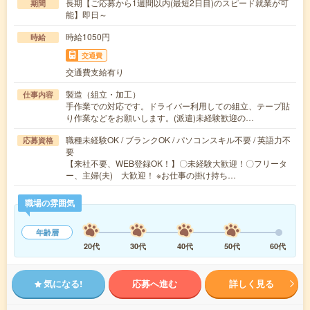
長期【ご応募から1週間以内(最短2日目)のスピード就業が可
期間
能】即日～
時給1050円
時給
交通費
交通費支給有り
製造（組立・加工）
仕事内容
手作業での対応です。ドライバー利用しての組立、テープ貼
り作業などをお願いします。(派遣)未経験歓迎の…
職種未経験OK / ブランクOK / パソコンスキル不要 / 英語力不
応募資格
要
【来社不要、WEB登録OK！】〇未経験大歓迎！〇フリータ
ー、主婦(夫) 大歓迎！ ※お仕事の掛け持ち…
職場の雰囲気
年齢層
20代
30代
40代
50代
60代
気になる!
応募へ進む
詳しく見る