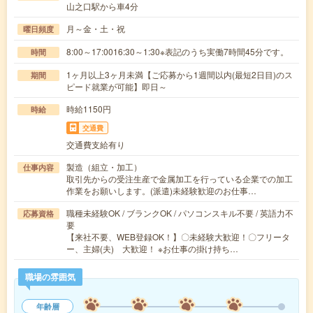
山之口駅から車4分
月～金・土・祝
曜日頻度
8:00～17:0016:30～1:30※表記のうち実働7時間45分です。
時間
1ヶ月以上3ヶ月未満【ご応募から1週間以内(最短2日目)のス
期間
ピード就業が可能】即日～
時給1150円
時給
交通費
交通費支給有り
製造（組立・加工）
仕事内容
取引先からの受注生産で金属加工を行っている企業での加工
作業をお願いします。(派遣)未経験歓迎のお仕事…
職種未経験OK / ブランクOK / パソコンスキル不要 / 英語力不
応募資格
要
【来社不要、WEB登録OK！】〇未経験大歓迎！〇フリータ
ー、主婦(夫) 大歓迎！ ※お仕事の掛け持ち…
職場の雰囲気
年齢層