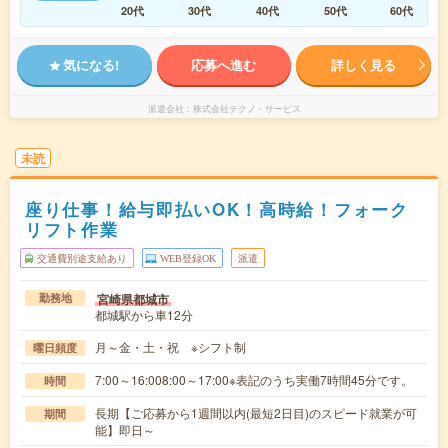
20代
30代
40代
50代
60代
気になる!
応募へ進む
詳しく見る
派遣会社
株式会社テクノ・サービス
未読
座り仕事！給与即払いOK！高時給！フォーク
リフト作業
交通費別途支給あり
WEB登録OK
派遣
宮崎県都城市
勤務地
都城駅から車12分
月～金・土・祝 ※シフト制
曜日頻度
7:00～16:008:00～17:00※表記のうち実働7時間45分です。
時間
長期【ご応募から1週間以内(最短2日目)のスピード就業が可
期間
能】即日～