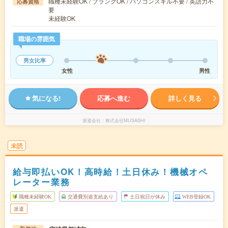
職種未経験OK / ブランクOK / パソコンスキル不要 / 英語力不
応募資格
要
未経験OK
職場の雰囲気
男女比率
女性
男性
気になる!
応募へ進む
詳しく見る
派遣会社
株式会社MUSASHI
未読
給与即払いOK！高時給！土日休み！機械オペ
レーター業務
職種未経験OK
交通費別途支給あり
土日祝日が休み
WEB登録OK
派遣