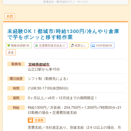
派遣会社
株式会社テクノ・サービス
未読
未経験OK！都城市/時給1300円/冷んやり倉庫
で芋をポンッと移す軽作業
職種未経験OK
交通費別途支給あり
残業なし
WEB登録OK
派遣
宮崎県都城市
勤務地
山之口駅から車10分
シフト制（勤務先による）
曜日頻度
(1)08:30-17:00(休憩60分)
時間
3ヶ月以上／※9月～12月頭までの期間限定！
期間
時給1300円／月収例：204,750円＝1,300円×7時間30分×21
時給
日勤務の場合＋交通費別途支給
交通費
実費支給／当社規定あり。別途支給（2キロ以上の場合、月