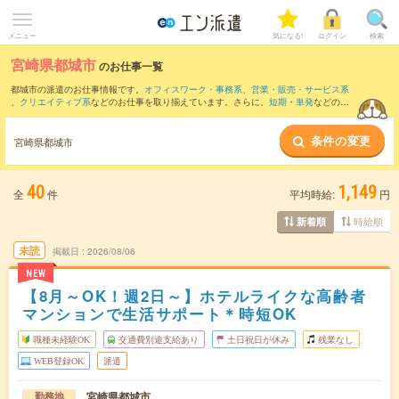
メニュー
気になる!
ログイン
検索
宮崎県都城市
のお仕事一覧
都城市の派遣のお仕事情報です。
オフィスワーク・事務系
、
営業・販売・サービス系
、
クリエイティブ系
などのお仕事を取り揃えています。さらに、
短期
・
単発
などの期
間や、
職種未経験OK
などのこだわり条件で絞り込んでいただけます。
条件の変更
また、
曽於市
・
北諸県郡
など隣接エリアのお仕事もご確認いただけます。
宮崎県都城市
40
1,149
全
件
平均時給:
円
時給順
新着順
未読
掲載日
2026/08/06
NEW
【8月～OK！週2日～】ホテルライクな高齢者
マンションで生活サポート＊時短OK
職種未経験OK
交通費別途支給あり
土日祝日が休み
残業なし
WEB登録OK
派遣
宮崎県都城市
勤務地