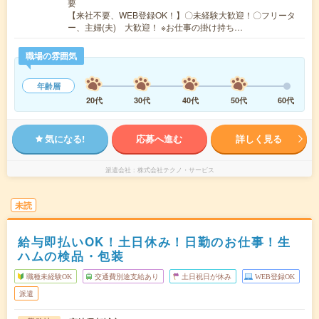
要
【来社不要、WEB登録OK！】〇未経験大歓迎！〇フリータ
ー、主婦(夫) 大歓迎！ ※お仕事の掛け持ち…
職場の雰囲気
年齢層
20代
30代
40代
50代
60代
気になる!
応募へ進む
詳しく見る
派遣会社
株式会社テクノ・サービス
未読
給与即払いOK！土日休み！日勤のお仕事！生
ハムの検品・包装
職種未経験OK
交通費別途支給あり
土日祝日が休み
WEB登録OK
派遣