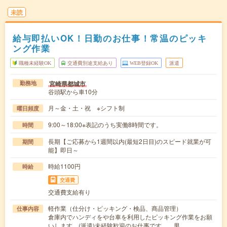
未読
給与即払いOK！日勤のお仕事！常温のピッキ
ング作業
職種未経験OK
交通費別途支給あり
WEB登録OK
派遣
宮崎県都城市
勤務地
谷頭駅から車10分
月～金・土・祝 ※シフト制
曜日頻度
9:00～18:00※表記のうち実働8時間です。
時間
長期【ご応募から1週間以内(最短2日目)のスピード就業が可
期間
能】即日～
時給1100円
時給
交通費
交通費支給有り
軽作業（仕分け・ピッキング・検品、商品管理）
仕事内容
倉庫内でハンディをや台車を利用したピッキング作業をお願
いします。(派遣)未経験歓迎のお仕事です。 男…