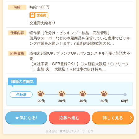
時給1100円
時給
交通費
交通費支給有り
軽作業（仕分け・ピッキング・検品、商品管理）
仕事内容
薬局やスーパーなどの冷蔵商品を保管している倉庫でピッキ
ング作業をお願いします。(派遣)未経験歓迎のお…
職種未経験OK / ブランクOK / パソコンスキル不要 / 英語力不
応募資格
要
【来社不要、WEB登録OK！】〇未経験大歓迎！〇フリータ
ー、主婦(夫) 大歓迎！ ※お仕事の掛け持ち…
職場の雰囲気
年齢層
20代
30代
40代
50代
60代
気になる!
応募へ進む
詳しく見る
派遣会社
株式会社テクノ・サービス