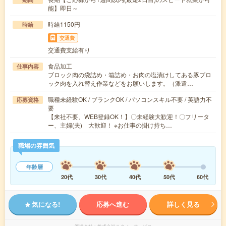
能】即日～
時給1150円
時給
交通費
交通費支給有り
食品加工
仕事内容
ブロック肉の袋詰め・箱詰め・お肉の塩漬けしてある豚ブロ
ック肉を入れ替え作業などをお願いします。（派遣…
職種未経験OK / ブランクOK / パソコンスキル不要 / 英語力不
応募資格
要
【来社不要、WEB登録OK！】〇未経験大歓迎！〇フリータ
ー、主婦(夫) 大歓迎！ ※お仕事の掛け持ち…
職場の雰囲気
年齢層
20代
30代
40代
50代
60代
気になる!
応募へ進む
詳しく見る