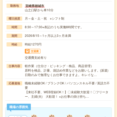
宮崎県都城市
勤務地
山之口駅から車10分
月～金・土・祝 ※シフト制
曜日頻度
8:30～17:30※表記のうち実働8時間です。
時間
2026/8/15～1ヶ月以上3ヶ月未満
期間
時給1270円
時給
交通費
交通費支給有り
軽作業（仕分け・ピッキング・検品、商品管理）
仕事内容
原料を検品、計量、袋詰め作業などをお願いします。(派遣)
日勤のみで無理なくお仕事できますよ。キレイな…
職種未経験OK / ブランクOK / パソコンスキル不要 / 英語力不
応募資格
要
【来社不要、WEB登録OK！】〇未経験大歓迎！〇フリータ
ー、主婦(夫) 大歓迎！ ※お仕事の掛け持ち…
職場の雰囲気