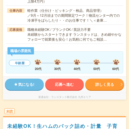
上限4万円）
軽作業（仕分け・ピッキング・検品、商品管理）
仕事内容
／9月～12月頭までの期間限定ワーク！物流センター内での
冷凍芋をばらしたり・・のお仕事です！＼＜倉庫…
職種未経験OK / ブランクOK / 英語力不要
応募資格
未経験からスタートできます ランスタッドは、きめ細やかな
フォローで就業後も安心！お気軽に何でもご相談…
職場の雰囲気
年齢層
20代
30代
40代
50代
60代
気になる!
応募へ進む
詳しく見る
派遣会社
ランスタッド株式会社 九州エリア
未読
未経験OK！生ハムのパック詰め・計量 子育