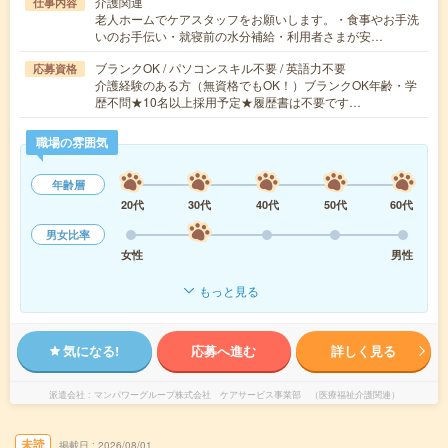
介護関連
仕事内容
老人ホームでケアスタッフをお願いします。・食事やお手洗
いのお手伝い・就寝前の水分補給・利用者さまが安…
ブランクOK / パソコンスキル不要 / 英語力不要
応募資格
介護経験のある方（無資格でもOK！）ブランクOK年齢・学
歴不問★10名以上採用予定★履歴書は不要です…
職場の雰囲気
年齢層
20代
30代
40代
50代
60代
男女比率
女性
男性
もっと見る
気になる!
応募へ進む
詳しく見る
派遣会社
マンパワーグループ株式会社 ケアサービス事業部 （医療福祉介護関連）
未読
掲載日
2026/08/01