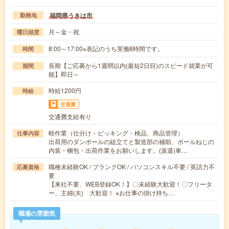
福岡県うきは市
勤務地
月～金・祝
曜日頻度
8:00～17:00※表記のうち実働8時間です。
時間
長期【ご応募から1週間以内(最短2日目)のスピード就業が可
期間
能】即日～
時給1200円
時給
交通費
交通費支給有り
軽作業（仕分け・ピッキング・検品、商品管理）
仕事内容
出荷用のダンボールの組立てと製造部の補助、ボールねじの
内装・梱包・出荷作業をお願いします。(派遣)車…
職種未経験OK / ブランクOK / パソコンスキル不要 / 英語力不
応募資格
要
【来社不要、WEB登録OK！】〇未経験大歓迎！〇フリータ
ー、主婦(夫) 大歓迎！ ※お仕事の掛け持ち…
職場の雰囲気