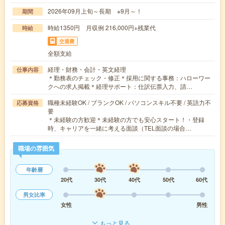
2026年09月上旬～長期 ※9月～！
期間
時給1350円 月収例 216,000円+残業代
時給
交通費
全額支給
経理・財務・会計・英文経理
仕事内容
＊勤務表のチェック・修正＊採用に関する事務：ハローワー
クへの求人掲載＊経理サポート：仕訳伝票入力、請…
職種未経験OK / ブランクOK / パソコンスキル不要 / 英語力不
応募資格
要
＊未経験の方歓迎＊未経験の方でも安心スタート！・登録
時、キャリアを一緒に考える面談（TEL面談の場合…
職場の雰囲気
年齢層
20代
30代
40代
50代
60代
男女比率
女性
男性
もっと見る