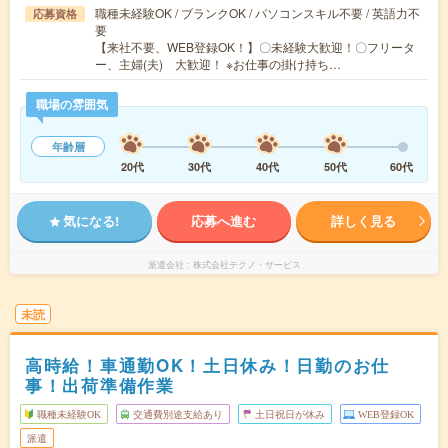
職種未経験OK / ブランクOK / パソコンスキル不要 / 英語力不
応募資格
要
【来社不要、WEB登録OK！】〇未経験大歓迎！〇フリータ
ー、主婦(夫) 大歓迎！ ※お仕事の掛け持ち…
職場の雰囲気
年齢層
20代
30代
40代
50代
60代
気になる!
応募へ進む
詳しく見る
派遣会社
株式会社テクノ・サービス
未読
高時給！車通勤OK！土日休み！日勤のお仕
事！出荷準備作業
職種未経験OK
交通費別途支給あり
土日祝日が休み
WEB登録OK
派遣