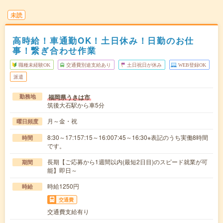
未読
高時給！車通勤OK！土日休み！日勤のお仕
事！繋ぎ合わせ作業
職種未経験OK
交通費別途支給あり
土日祝日が休み
WEB登録OK
派遣
福岡県うきは市
勤務地
筑後大石駅から車5分
月～金・祝
曜日頻度
8:30～17:157:15～16:007:45～16:30※表記のうち実働8時間
時間
です。
長期【ご応募から1週間以内(最短2日目)のスピード就業が可
期間
能】即日～
時給1250円
時給
交通費
交通費支給有り