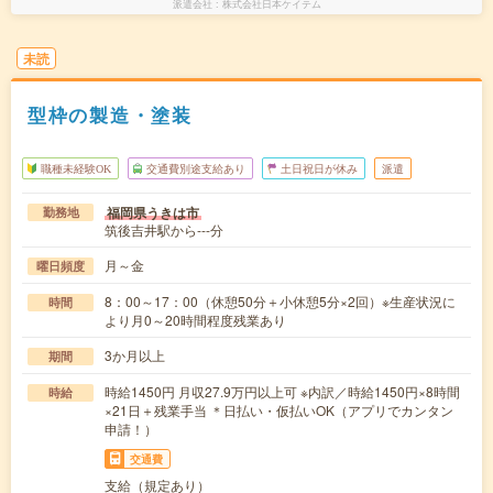
派遣会社
株式会社日本ケイテム
未読
型枠の製造・塗装
職種未経験OK
交通費別途支給あり
土日祝日が休み
派遣
福岡県うきは市
勤務地
筑後吉井駅から---分
月～金
曜日頻度
8：00～17：00（休憩50分＋小休憩5分×2回）※生産状況に
時間
より月0～20時間程度残業あり
3か月以上
期間
時給1450円 月収27.9万円以上可 ※内訳／時給1450円×8時間
時給
×21日＋残業手当 ＊日払い・仮払いOK（アプリでカンタン
申請！）
交通費
支給（規定あり）