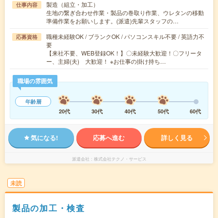
製造（組立・加工）
仕事内容
生地の繋ぎ合わせ作業・製品の巻取り作業、ウレタンの移動
準備作業をお願いします。(派遣)先輩スタッフの…
職種未経験OK / ブランクOK / パソコンスキル不要 / 英語力不
応募資格
要
【来社不要、WEB登録OK！】〇未経験大歓迎！〇フリータ
ー、主婦(夫) 大歓迎！ ※お仕事の掛け持ち…
職場の雰囲気
年齢層
20代
30代
40代
50代
60代
気になる!
応募へ進む
詳しく見る
派遣会社
株式会社テクノ・サービス
未読
製品の加工・検査