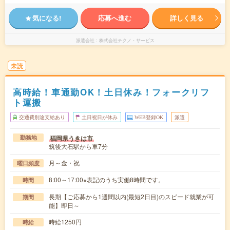
気になる!
応募へ進む
詳しく見る
派遣会社
株式会社テクノ・サービス
未読
高時給！車通勤OK！土日休み！フォークリフ
ト運搬
交通費別途支給あり
土日祝日が休み
WEB登録OK
派遣
福岡県うきは市
勤務地
筑後大石駅から車7分
月～金・祝
曜日頻度
8:00～17:00※表記のうち実働8時間です。
時間
長期【ご応募から1週間以内(最短2日目)のスピード就業が可
期間
能】即日～
時給1250円
時給