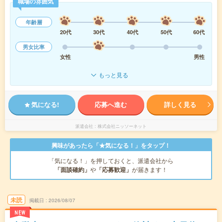
職場の雰囲気
年齢層
20代
30代
40代
50代
60代
男女比率
女性
男性
もっと見る
気になる!
応募へ進む
詳しく見る
派遣会社
株式会社ニッソーネット
興味があったら「★気になる！」をタップ！
「気になる！」を押しておくと、派遣会社から
「面談確約」
や
「応募歓迎」
が届きます！
未読
掲載日
2026/08/07
NEW