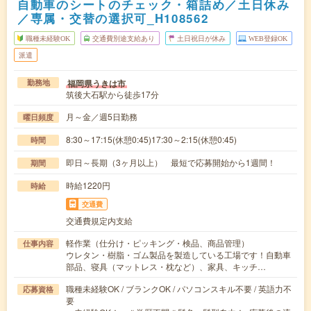
自動車のシートのチェック・箱詰め／土日休み
／専属・交替の選択可_H108562
職種未経験OK
交通費別途支給あり
土日祝日が休み
WEB登録OK
派遣
福岡県うきは市
勤務地
筑後大石駅から徒歩17分
月～金／週5日勤務
曜日頻度
8:30～17:15(休憩0:45)17:30～2:15(休憩0:45)
時間
即日～長期（3ヶ月以上） 最短で応募開始から1週間！
期間
時給1220円
時給
交通費
交通費規定内支給
軽作業（仕分け・ピッキング・検品、商品管理）
仕事内容
ウレタン・樹脂・ゴム製品を製造している工場です！自動車
部品、寝具（マットレス・枕など）、家具、キッチ…
職種未経験OK / ブランクOK / パソコンスキル不要 / 英語力不
応募資格
要