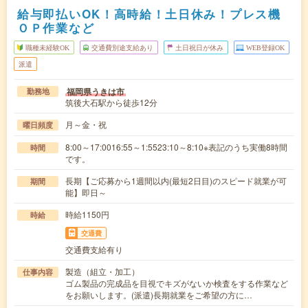
給与即払いOK！高時給！土日休み！プレス機
ＯＰ作業など
職種未経験OK
交通費別途支給あり
土日祝日が休み
WEB登録OK
派遣
福岡県うきは市
勤務地
筑後大石駅から徒歩12分
月～金・祝
曜日頻度
8:00～17:0016:55～1:5523:10～8:10※表記のうち実働8時間
時間
です。
長期【ご応募から1週間以内(最短2日目)のスピード就業が可
期間
能】即日～
時給1150円
時給
交通費
交通費支給有り
製造（組立・加工）
仕事内容
ゴム製品の完成品を目視でキズがないか検査をする作業など
をお願いします。(派遣)長期就業をご希望の方に…