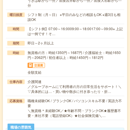
うきは駅から---分／筑後吉井駅から---分／筑後大石駅から---
分
シフト制（月～日） ※平日のみなどの相談もOK ※週3日も相
曜日頻度
談OK
【シフト例】07:00～16:0009:00～18:0017:00～09:00※ 上記
時間
は一例です！そ…
即日～2ヶ月以上
期間
無資格の方：時給1350円～1687円 / 介護福祉士：時給1650
時給
円～2062円 / 初任者以上：時給1450円～1812円
交通費
全額支給
介護関連
仕事内容
／グループホームにて利用者の方の日常生活をサポート！＼
▽具体的には…・買い物や散歩に付き添ったり・折…
職種未経験OK / ブランクOK / パソコンスキル不要 / 英語力不
応募資格
要
＼無資格＊未経験OK／★年齢不問・ブランクOK★履歴書不
要・来社不要（電話登録OK）★社会保険完備＼…
職場の雰囲気