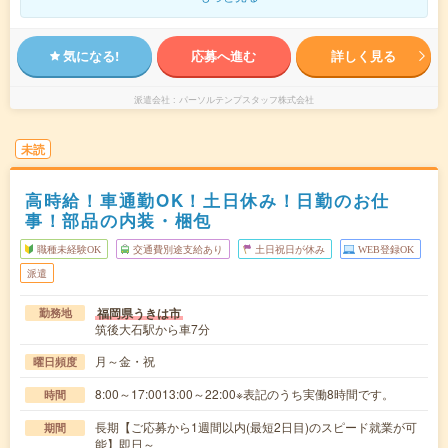
気になる!
応募へ進む
詳しく見る
派遣会社
パーソルテンプスタッフ株式会社
未読
高時給！車通勤OK！土日休み！日勤のお仕
事！部品の内装・梱包
職種未経験OK
交通費別途支給あり
土日祝日が休み
WEB登録OK
派遣
福岡県うきは市
勤務地
筑後大石駅から車7分
月～金・祝
曜日頻度
8:00～17:0013:00～22:00※表記のうち実働8時間です。
時間
長期【ご応募から1週間以内(最短2日目)のスピード就業が可
期間
能】即日～