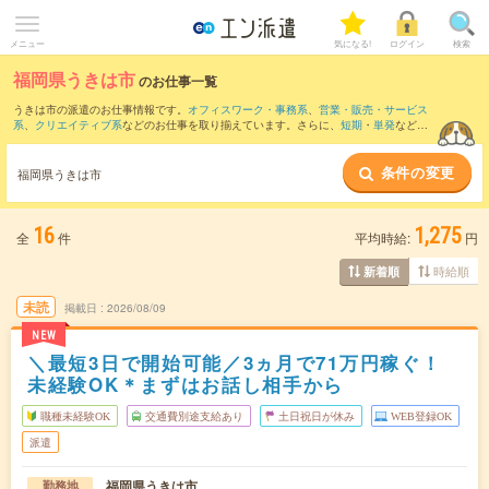
メニュー
気になる!
ログイン
検索
福岡県うきは市
のお仕事一覧
うきは市の派遣のお仕事情報です。
オフィスワーク・事務系
、
営業・販売・サービス
系
、
クリエイティブ系
などのお仕事を取り揃えています。さらに、
短期
・
単発
などの
期間や、
職種未経験OK
などのこだわり条件で絞り込んでいただけます。
条件の変更
また、
久留米市
・
朝倉市
・
八女市
など隣接エリアのお仕事もご確認いただけます。
福岡県うきは市
16
1,275
全
件
平均時給:
円
時給順
新着順
未読
掲載日
2026/08/09
NEW
＼最短3日で開始可能／3ヵ月で71万円稼ぐ！
未経験OK＊まずはお話し相手から
職種未経験OK
交通費別途支給あり
土日祝日が休み
WEB登録OK
派遣
福岡県うきは市
勤務地