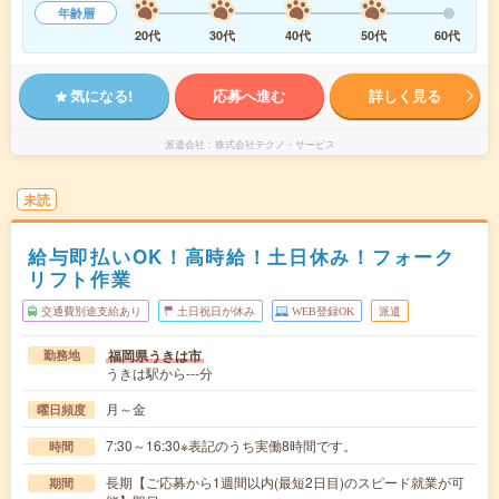
年齢層
20代
30代
40代
50代
60代
気になる!
応募へ進む
詳しく見る
派遣会社
株式会社テクノ・サービス
未読
給与即払いOK！高時給！土日休み！フォーク
リフト作業
交通費別途支給あり
土日祝日が休み
WEB登録OK
派遣
福岡県うきは市
勤務地
うきは駅から---分
月～金
曜日頻度
7:30～16:30※表記のうち実働8時間です。
時間
長期【ご応募から1週間以内(最短2日目)のスピード就業が可
期間