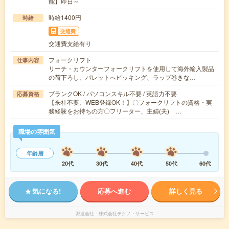
能】即日～
時給1400円
時給
交通費
交通費支給有り
フォークリフト
仕事内容
リーチ・カウンターフォークリフトを使用して海外輸入製品
の荷下ろし、パレットへピッキング、ラップ巻きな…
ブランクOK / パソコンスキル不要 / 英語力不要
応募資格
【来社不要、WEB登録OK！】〇フォークリフトの資格・実
務経験をお持ちの方〇フリーター、主婦(夫) …
職場の雰囲気
年齢層
20代
30代
40代
50代
60代
気になる!
応募へ進む
詳しく見る
派遣会社
株式会社テクノ・サービス