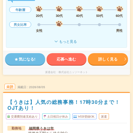
年齢層
20代
30代
40代
50代
60代
男女比率
女性
男性
もっと見る
気になる!
応募へ進む
詳しく見る
派遣会社
株式会社ニッソーネット
未読
掲載日
2026/08/05
【うきは】人気の総務事務！17時30分まで！
OJTあり！
交通費別途支給あり
土日祝日が休み
WEB登録OK
派遣
福岡県うきは市
勤務地
筑後大石駅から徒歩20分