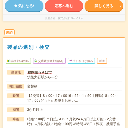
気になる!
応募へ進む
詳しく見る
派遣会社
株式会社日本ケイテム
未読
製品の選別・検査
職種未経験OK
交通費別途支給あり
土日祝日が休み
派遣
福岡県うきは市
勤務地
筑後大石駅から---分
交替制
曜日頻度
【2交替】8：00～17：0016：55～1：50【日勤】8：00～
時間
17：00※どちらか希望をお伺い…
3か月以上
期間
時給1100円 ＊日払いOK ＊月収24.4万円以上可能（2交替
時給
時） ※月収内訳／時給1100円×8時間×22日＋深夜・残業手当