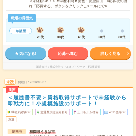
＜未経験OK！＞＃学歴不問＃髪色・髪型自由！○応募後の流
れ「応募する」ボタンをクリック↓メールにてw…
職場の雰囲気
年齢層
20代
30代
40代
50代
60代
気になる!
応募へ進む
詳しく見る
派遣会社
株式会社ウィルオブ・ワーク FO事業部
未読
掲載日
2026/08/07
NEW
＜履歴書不要＞資格取得サポートで未経験から
即戦力に！小規模施設のサポート！
職種未経験OK
交通費別途支給あり
土日祝日が休み
WEB登録OK
派遣
福岡県うきは市
勤務地