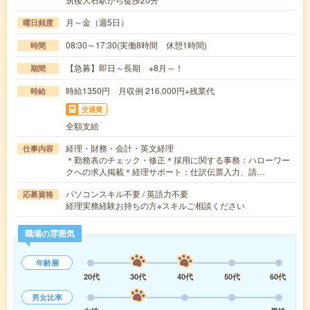
月～金（週5日）
曜日頻度
08:30～17:30(実働8時間 休憩1時間)
時間
【急募】即日～長期 ※8月～！
期間
時給1350円 月収例 216,000円+残業代
時給
交通費
全額支給
経理・財務・会計・英文経理
仕事内容
＊勤務表のチェック・修正＊採用に関する事務：ハローワー
クへの求人掲載＊経理サポート：仕訳伝票入力、請…
パソコンスキル不要 / 英語力不要
応募資格
経理実務経験お持ちの方※スキルご相談ください
職場の雰囲気
年齢層
20代
30代
40代
50代
60代
男女比率