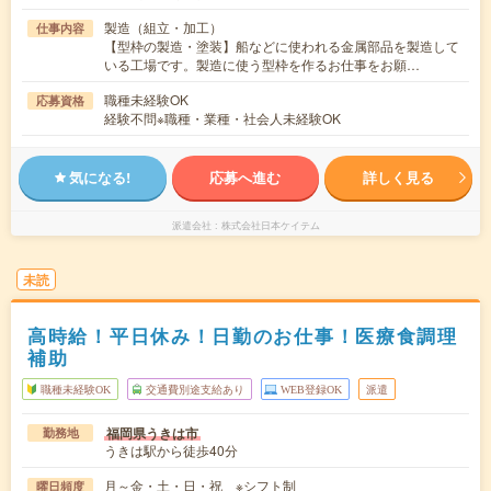
製造（組立・加工）
仕事内容
【型枠の製造・塗装】船などに使われる金属部品を製造して
いる工場です。製造に使う型枠を作るお仕事をお願…
職種未経験OK
応募資格
経験不問※職種・業種・社会人未経験OK
気になる!
応募へ進む
詳しく見る
派遣会社
株式会社日本ケイテム
未読
高時給！平日休み！日勤のお仕事！医療食調理
補助
職種未経験OK
交通費別途支給あり
WEB登録OK
派遣
福岡県うきは市
勤務地
うきは駅から徒歩40分
月～金・土・日・祝 ※シフト制
曜日頻度