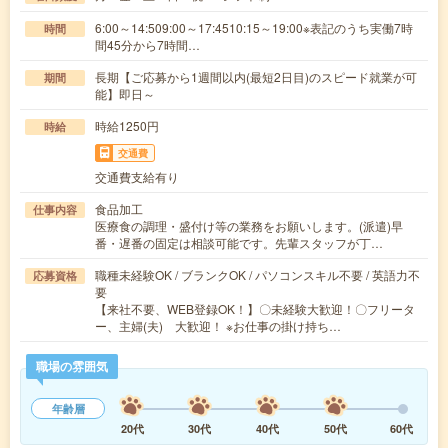
6:00～14:509:00～17:4510:15～19:00※表記のうち実働7時
時間
間45分から7時間…
長期【ご応募から1週間以内(最短2日目)のスピード就業が可
期間
能】即日～
時給1250円
時給
交通費
交通費支給有り
食品加工
仕事内容
医療食の調理・盛付け等の業務をお願いします。(派遣)早
番・遅番の固定は相談可能です。先輩スタッフが丁…
職種未経験OK / ブランクOK / パソコンスキル不要 / 英語力不
応募資格
要
【来社不要、WEB登録OK！】〇未経験大歓迎！〇フリータ
ー、主婦(夫) 大歓迎！ ※お仕事の掛け持ち…
職場の雰囲気
年齢層
20代
30代
40代
50代
60代