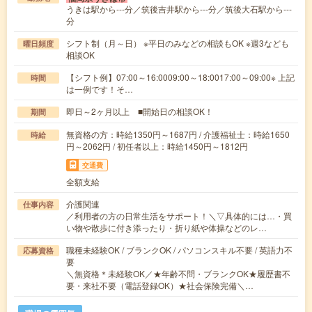
うきは駅から---分／筑後吉井駅から---分／筑後大石駅から---
分
シフト制（月～日） ※平日のみなどの相談もOK ※週3なども
曜日頻度
相談OK
【シフト例】07:00～16:0009:00～18:0017:00～09:00※ 上記
時間
は一例です！そ…
即日～2ヶ月以上 ■開始日の相談OK！
期間
無資格の方：時給1350円～1687円 / 介護福祉士：時給1650
時給
円～2062円 / 初任者以上：時給1450円～1812円
交通費
全額支給
介護関連
仕事内容
／利用者の方の日常生活をサポート！＼▽具体的には…・買
い物や散歩に付き添ったり・折り紙や体操などのレ…
職種未経験OK / ブランクOK / パソコンスキル不要 / 英語力不
応募資格
要
＼無資格＊未経験OK／★年齢不問・ブランクOK★履歴書不
要・来社不要（電話登録OK）★社会保険完備＼…