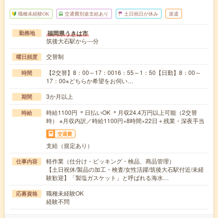
職種未経験OK
交通費別途支給あり
土日祝日が休み
派遣
福岡県うきは市
勤務地
筑後大石駅から---分
交替制
曜日頻度
【2交替】8：00～17：0016：55～1：50【日勤】8：00～
時間
17：00※どちらか希望をお伺い…
3か月以上
期間
時給1100円 ＊日払いOK ＊月収24.4万円以上可能（2交替
時給
時） ※月収内訳／時給1100円×8時間×22日＋残業・深夜手当
交通費
支給（規定あり）
軽作業（仕分け・ピッキング・検品、商品管理）
仕事内容
【土日祝休/製品の加工・検査/女性活躍/筑後大石駅付近/未経
験歓迎】「製塩ガスケット」と呼ばれる海水…
職種未経験OK
応募資格
経験不問