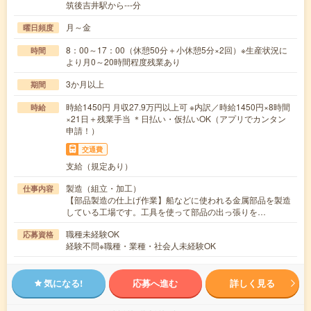
筑後吉井駅から---分
月～金
曜日頻度
8：00～17：00（休憩50分＋小休憩5分×2回）※生産状況に
時間
より月0～20時間程度残業あり
3か月以上
期間
時給1450円 月収27.9万円以上可 ※内訳／時給1450円×8時間
時給
×21日＋残業手当 ＊日払い・仮払いOK（アプリでカンタン
申請！）
交通費
支給（規定あり）
製造（組立・加工）
仕事内容
【部品製造の仕上げ作業】船などに使われる金属部品を製造
している工場です。工具を使って部品の出っ張りを…
職種未経験OK
応募資格
経験不問※職種・業種・社会人未経験OK
気になる!
応募へ進む
詳しく見る