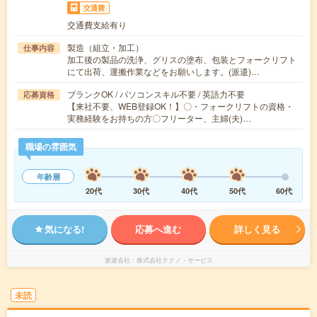
交通費
交通費支給有り
製造（組立・加工）
仕事内容
加工後の製品の洗浄、グリスの塗布、包装とフォークリフト
にて出荷、運搬作業などをお願いします。(派遣)…
ブランクOK / パソコンスキル不要 / 英語力不要
応募資格
【来社不要、WEB登録OK！】〇・フォークリフトの資格・
実務経験をお持ちの方〇フリーター、主婦(夫)…
職場の雰囲気
年齢層
20代
30代
40代
50代
60代
気になる!
応募へ進む
詳しく見る
派遣会社
株式会社テクノ・サービス
未読