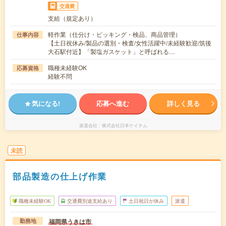
交通費
支給（規定あり）
軽作業（仕分け・ピッキング・検品、商品管理）
仕事内容
【土日祝休み/製品の選別・検査/女性活躍中/未経験歓迎/筑後
大石駅付近】「製塩ガスケット」と呼ばれる…
職種未経験OK
応募資格
経験不問
気になる!
応募へ進む
詳しく見る
派遣会社
株式会社日本ケイテム
未読
部品製造の仕上げ作業
職種未経験OK
交通費別途支給あり
土日祝日が休み
派遣
福岡県うきは市
勤務地