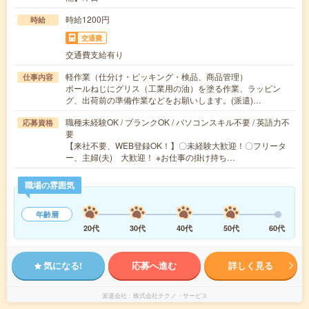
時給1200円
時給
交通費
交通費支給有り
軽作業（仕分け・ピッキング・検品、商品管理）
仕事内容
ボールねじにグリス（工業用の油）を塗る作業、ラッピン
グ、出荷前の準備作業などをお願いします。(派遣)…
職種未経験OK / ブランクOK / パソコンスキル不要 / 英語力不
応募資格
要
【来社不要、WEB登録OK！】〇未経験大歓迎！〇フリータ
ー、主婦(夫) 大歓迎！ ※お仕事の掛け持ち…
職場の雰囲気
年齢層
20代
30代
40代
50代
60代
気になる!
応募へ進む
詳しく見る
派遣会社
株式会社テクノ・サービス