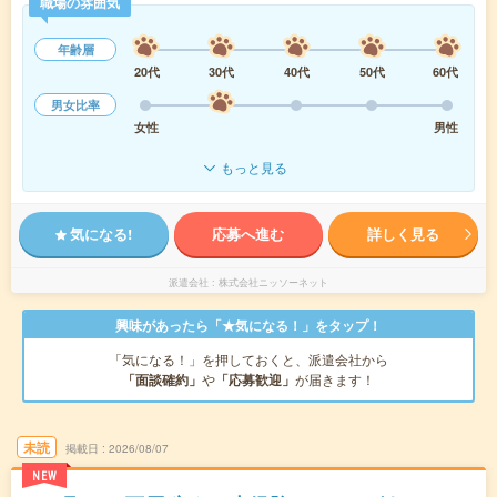
職場の雰囲気
年齢層
20代
30代
40代
50代
60代
男女比率
女性
男性
もっと見る
気になる!
応募へ進む
詳しく見る
派遣会社
株式会社ニッソーネット
興味があったら「★気になる！」をタップ！
「気になる！」を押しておくと、派遣会社から
「面談確約」
や
「応募歓迎」
が届きます！
未読
掲載日
2026/08/07
NEW