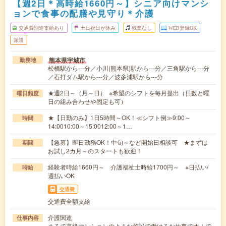
【週2日＊高時給1660円～】シニア向けマンシ
ョンで食事の配膳や見守り＊介護
交通費別途支給あり
土日祝日が休み
残業なし
WEB登録OK
派遣
熊本県宇城市
勤務地
松橋駅から---分／小川(熊本県)駅から---分／三角駅から---分
／石打ダム駅から---分／波多浦駅から---分
★週2日～（月～日） ※希望のシフトを毎月提出（日数と曜
曜日頻度
日の組み合わせや固定も可）
★【日勤のみ】1日5時間～OK！≪シフト例≫9:00～
時間
14:0010:00～15:0012:00～1…
【急募】即日勤務OK！中旬～など開始日相談可 ★まずは
期間
お試し2カ月～のスタートも歓迎！
経験者時給1660円～ 介護福祉士時給1700円～ ※日払い/
時給
週払いOK
交通費
交通費全額支給
介護関連
仕事内容
まるで高級マンションのような施設で働けるお仕事です！で