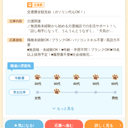
交通費
交通費全額支給（ガソリン代もOK！）
介護関連
仕事内容
／無資格未経験から始める介護施設での生活サポート！＼
「話し相手になって、うんうんとうなずく」「天気が…
職種未経験OK / ブランクOK / パソコンスキル不要 / 英語力不
応募資格
要
■無資格・未経験OK！■年齢・学歴不問！ブランクOK!■10名
以上採用予定！■履歴書不要■社会保険完…
職場の雰囲気
年齢層
20代
30代
40代
50代
60代
男女比率
女性
男性
もっと見る
気になる!
応募へ進む
詳しく見る