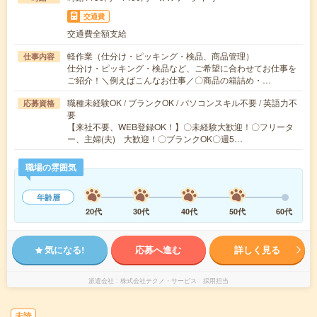
交通費
交通費全額支給
軽作業（仕分け・ピッキング・検品、商品管理）
仕事内容
仕分け・ピッキング・検品など、ご希望に合わせてお仕事を
ご紹介！＼例えばこんなお仕事／〇商品の箱詰め・…
職種未経験OK / ブランクOK / パソコンスキル不要 / 英語力不
応募資格
要
【来社不要、WEB登録OK！】〇未経験大歓迎！〇フリータ
ー、主婦(夫) 大歓迎！〇ブランクOK〇週5…
職場の雰囲気
年齢層
20代
30代
40代
50代
60代
気になる!
応募へ進む
詳しく見る
派遣会社
株式会社テクノ・サービス 採用担当
未読