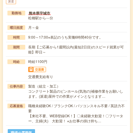
派遣
熊本県宇城市
勤務地
松橋駅から---分
月～金
曜日頻度
9:00～17:00※表記のうち実働6時間40分です。
時間
長期【ご応募から1週間以内(最短2日目)のスピード就業が可
期間
能】即日～
時給1100円
時給
交通費
交通費支給有り
製造（組立・加工）
仕事内容
コンクリート製品のピンホール(気泡の)補修作業をお願いし
ます。(派遣)屋外での作業がメインとなります…
職種未経験OK / ブランクOK / パソコンスキル不要 / 英語力不
応募資格
要
【来社不要、WEB登録OK！】〇未経験大歓迎！〇フリータ
ー、主婦(夫) 大歓迎！ ※お仕事の掛け持ち…
職場の雰囲気