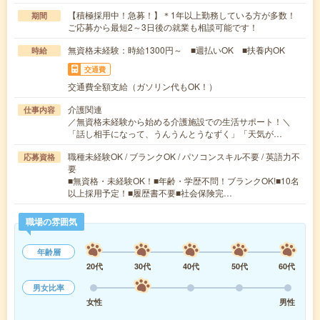
【積極採用中！急募！】＊1年以上勤務している方が多数！
期間
ご応募から最短2～3日後の就業も相談可能です！
無資格未経験：時給1300円～ ■週払いOK ■扶養内OK
時給
交通費
交通費全額支給（ガソリン代もOK！）
介護関連
仕事内容
／無資格未経験から始める介護施設での生活サポート！＼
「話し相手になって、うんうんとうなずく」「天気が…
職種未経験OK / ブランクOK / パソコンスキル不要 / 英語力不
応募資格
要
■無資格・未経験OK！■年齢・学歴不問！ブランクOK!■10名
以上採用予定！■履歴書不要■社会保険完…
職場の雰囲気
年齢層
20代
30代
40代
50代
60代
男女比率
女性
男性