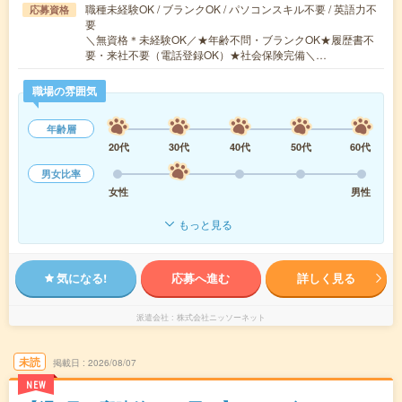
職種未経験OK / ブランクOK / パソコンスキル不要 / 英語力不
応募資格
要
＼無資格＊未経験OK／★年齢不問・ブランクOK★履歴書不
要・来社不要（電話登録OK）★社会保険完備＼…
職場の雰囲気
年齢層
20代
30代
40代
50代
60代
男女比率
女性
男性
もっと見る
気になる!
応募へ進む
詳しく見る
派遣会社
株式会社ニッソーネット
未読
掲載日
2026/08/07
NEW