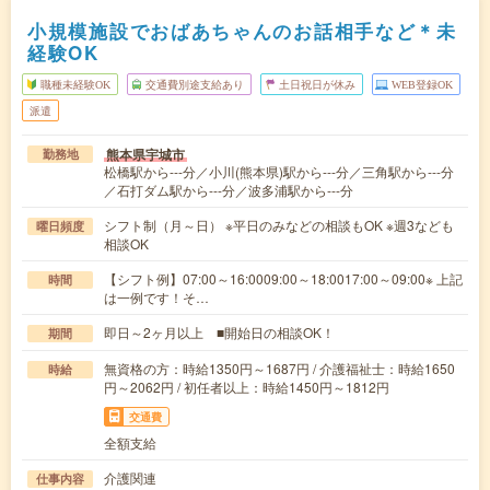
小規模施設でおばあちゃんのお話相手など＊未
経験OK
職種未経験OK
交通費別途支給あり
土日祝日が休み
WEB登録OK
派遣
熊本県宇城市
勤務地
松橋駅から---分／小川(熊本県)駅から---分／三角駅から---分
／石打ダム駅から---分／波多浦駅から---分
シフト制（月～日） ※平日のみなどの相談もOK ※週3なども
曜日頻度
相談OK
【シフト例】07:00～16:0009:00～18:0017:00～09:00※ 上記
時間
は一例です！そ…
即日～2ヶ月以上 ■開始日の相談OK！
期間
無資格の方：時給1350円～1687円 / 介護福祉士：時給1650
時給
円～2062円 / 初任者以上：時給1450円～1812円
交通費
全額支給
介護関連
仕事内容