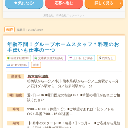
気になる!
応募へ進む
詳しく見る
派遣会社
株式会社ニッソーネット
未読
掲載日
2026/08/04
年齢不問！グループホームスタッフ＊料理のお
手伝いも仕事の一つ
職種未経験OK
交通費別途支給あり
土日祝日が休み
残業なし
WEB登録OK
派遣
熊本県宇城市
勤務地
松橋駅から---分／小川(熊本県)駅から---分／三角駅から---分
／石打ダム駅から---分／波多浦駅から---分
週2日～OK ■曜日固定の相談OK！ ■希望の曜日があればご相
曜日頻度
談ください！
9:00～18:00（休憩60分）■ご希望があれば下記シフトも
時間
OK！早番 7:00～16:00遅番 …
【8月中のスタートOK！急募！】2カ月～ ■ご応募から最短
期間
2～3日後に就業が可能です！