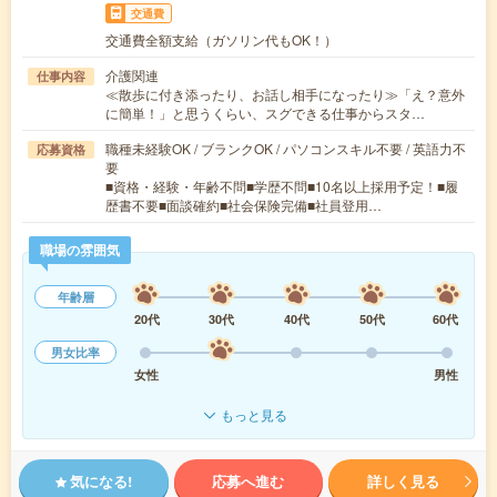
交通費
交通費全額支給（ガソリン代もOK！）
介護関連
仕事内容
≪散歩に付き添ったり、お話し相手になったり≫「え？意外
に簡単！」と思うくらい、スグできる仕事からスタ…
職種未経験OK / ブランクOK / パソコンスキル不要 / 英語力不
応募資格
要
■資格・経験・年齢不問■学歴不問■10名以上採用予定！■履
歴書不要■面談確約■社会保険完備■社員登用…
職場の雰囲気
年齢層
20代
30代
40代
50代
60代
男女比率
女性
男性
もっと見る
気になる!
応募へ進む
詳しく見る