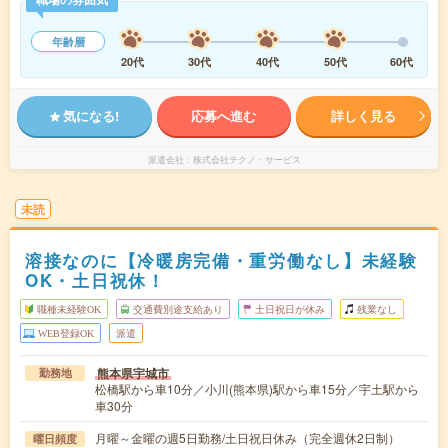
年齢層
20代
30代
40代
50代
60代
気になる!
応募へ進む
詳しく見る
派遣会社
株式会社テクノ・サービス
未読
溶接なのに【冷暖房完備・重労働なし】未経験
OK・土日祝休！
職種未経験OK
交通費別途支給あり
土日祝日が休み
残業なし
WEB登録OK
派遣
熊本県宇城市
勤務地
松橋駅から車10分／小川(熊本県)駅から車15分／宇土駅から
車30分
月曜～金曜の週5日勤務/土日祝日休み（完全週休2日制）
曜日頻度