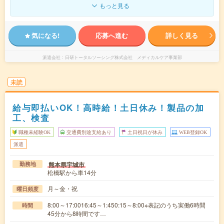
もっと見る
気になる!
応募へ進む
詳しく見る
派遣会社
日研トータルソーシング株式会社 メディカルケア事業部
未読
給与即払いOK！高時給！土日休み！製品の加
工、検査
職種未経験OK
交通費別途支給あり
土日祝日が休み
WEB登録OK
派遣
熊本県宇城市
勤務地
松橋駅から車14分
月～金・祝
曜日頻度
8:00～17:0016:45～1:450:15～8:00※表記のうち実働6時間
時間
45分から8時間です…