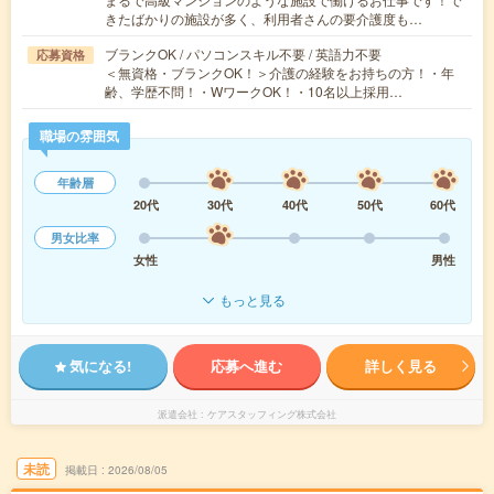
きたばかりの施設が多く、利用者さんの要介護度も…
ブランクOK / パソコンスキル不要 / 英語力不要
応募資格
＜無資格・ブランクOK！＞介護の経験をお持ちの方！・年
齢、学歴不問！・WワークOK！・10名以上採用…
職場の雰囲気
年齢層
20代
30代
40代
50代
60代
男女比率
女性
男性
もっと見る
気になる!
応募へ進む
詳しく見る
派遣会社
ケアスタッフィング株式会社
未読
掲載日
2026/08/05