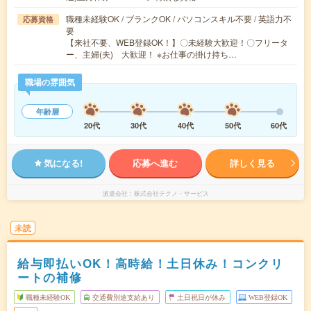
職種未経験OK / ブランクOK / パソコンスキル不要 / 英語力不
応募資格
要
【来社不要、WEB登録OK！】〇未経験大歓迎！〇フリータ
ー、主婦(夫) 大歓迎！ ※お仕事の掛け持ち…
職場の雰囲気
年齢層
20代
30代
40代
50代
60代
気になる!
応募へ進む
詳しく見る
派遣会社
株式会社テクノ・サービス
未読
給与即払いOK！高時給！土日休み！コンクリ
ートの補修
職種未経験OK
交通費別途支給あり
土日祝日が休み
WEB登録OK