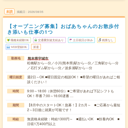
未読
掲載日
2026/08/05
【オープニング募集】おばあちゃんのお散歩付
き添いも仕事の1つ
職種未経験OK
交通費別途支給あり
土日祝日が休み
残業なし
WEB登録OK
派遣
熊本県宇城市
勤務地
松橋駅から---分／小川(熊本県)駅から---分／三角駅から---分
／石打ダム駅から---分／波多浦駅から---分
週2日～OK ■曜日固定の相談OK！ ■希望の曜日があればご相
曜日頻度
談ください！
9:00～18:00（休憩60分）■ご希望があれば下記シフトも
時間
OK！早番 7:00～16:00遅番 …
【8月中のスタートOK！急募！】2カ月～ ■ご応募から最短
期間
2～3日後に就業が可能です！
無資格未経験：時給1300円～ ■週払いOK ■扶養内OK ■
時給
日収1万400円以上