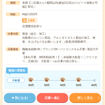
長期【ご応募から1週間以内(最短2日目)のスピード就業が可
期間
能】即日～
時給1250円
時給
交通費
交通費支給有り
製造（組立・加工）
仕事内容
自動車のエンジン部品、アルミダイカスト製品の加工、検
査、仕上げなどをお願いします。(派遣)長期勤務可…
職種未経験OK / ブランクOK / パソコンスキル不要 / 英語力不
応募資格
要
【来社不要、WEB登録OK！】〇未経験大歓迎！〇フリータ
ー、主婦(夫) 大歓迎！ ※お仕事の掛け持ち…
職場の雰囲気
年齢層
20代
30代
40代
50代
60代
気になる!
応募へ進む
詳しく見る