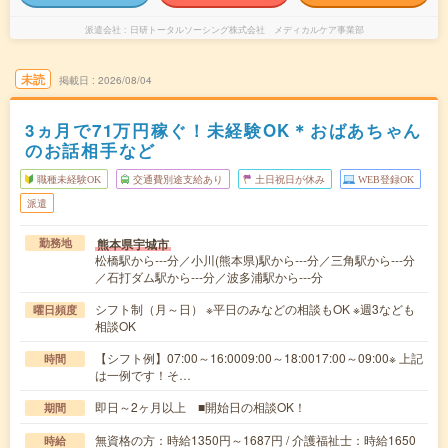
派遣会社
日研トータルソーシング株式会社 メディカルケア事業部
未読
掲載日
2026/08/04
3ヵ月で71万円稼ぐ！未経験OK＊おばあちゃん
のお話相手など
職種未経験OK
交通費別途支給あり
土日祝日が休み
WEB登録OK
派遣
熊本県宇城市
勤務地
松橋駅から---分／小川(熊本県)駅から---分／三角駅から---分
／石打ダム駅から---分／波多浦駅から---分
シフト制（月～日） ※平日のみなどの相談もOK ※週3なども
曜日頻度
相談OK
【シフト例】07:00～16:0009:00～18:0017:00～09:00※ 上記
時間
は一例です！そ…
即日～2ヶ月以上 ■開始日の相談OK！
期間
無資格の方：時給1350円～1687円 / 介護福祉士：時給1650
時給