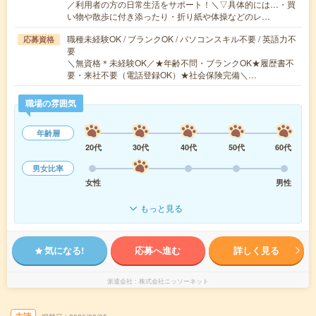
／利用者の方の日常生活をサポート！＼▽具体的には…・買
い物や散歩に付き添ったり・折り紙や体操などのレ…
職種未経験OK / ブランクOK / パソコンスキル不要 / 英語力不
応募資格
要
＼無資格＊未経験OK／★年齢不問・ブランクOK★履歴書不
要・来社不要（電話登録OK）★社会保険完備＼…
職場の雰囲気
年齢層
20代
30代
40代
50代
60代
男女比率
女性
男性
もっと見る
気になる!
応募へ進む
詳しく見る
派遣会社
株式会社ニッソーネット