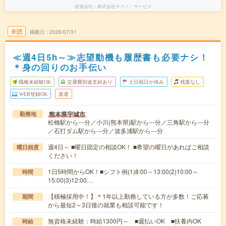
派遣会社
株式会社テクノ・サービス
未読
掲載日
2026/07/31
≪週4日5h～≫志望動機も履歴書も必要ナシ！
＊身の回りのお手伝い
職種未経験OK
交通費別途支給あり
土日祝日が休み
残業なし
WEB登録OK
派遣
熊本県宇城市
勤務地
松橋駅から---分／小川(熊本県)駅から---分／三角駅から---分
／石打ダム駅から---分／波多浦駅から---分
週4日～ ■曜日固定の相談OK！ ■希望の曜日があればご相談
曜日頻度
ください！
1日5時間からOK！■シフト例(1)8:00～13:00(2)10:00～
時間
15:00(3)12:00…
【積極採用中！】＊1年以上勤務している方が多数！ご応募
期間
から最短2～3日後の就業も相談可能です！
無資格未経験：時給1300円～ ■週払いOK ■扶養内OK
時給