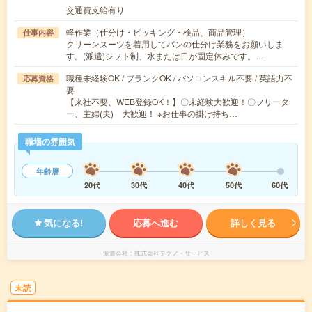
交通費支給有り
軽作業（仕分け・ピッキング・検品、商品管理）
仕事内容
クリーンスーツを着用してパンの仕分け業務をお願いしま
す。(派遣)シフト制、水または日が固定休みです。…
職種未経験OK / ブランクOK / パソコンスキル不要 / 英語力不
応募資格
要
【来社不要、WEB登録OK！】〇未経験大歓迎！〇フリータ
ー、主婦(夫) 大歓迎！ ※お仕事の掛け持ち…
職場の雰囲気
年齢層
20代
30代
40代
50代
60代
気になる!
応募へ進む
詳しく見る
派遣会社
株式会社テクノ・サービス
未読