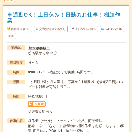
車通勤OK！土日休み！日勤のお仕事！棚卸作
業
職種未経験OK
交通費別途支給あり
土日祝日が休み
WEB登録OK
派遣
熊本県宇城市
勤務地
松橋駅から車15分
月～金
曜日頻度
8:00～17:00※表記のうち実働8時間です。
時間
1ヶ月以上3ヶ月未満【ご応募から1週間以内(最短2日目)のス
期間
ピード就業が可能】即日～
時給1080円
時給
交通費
交通費支給有り
軽作業（仕分け・ピッキング・検品、商品管理）
仕事内容
配線・ネジ゛など主に計量物の棚卸作業をお願いします。(派
遣)正月休み12/30-1/4。特別な資格・…