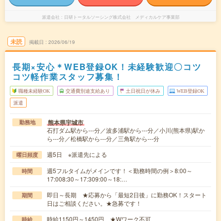
派遣会社
日研トータルソーシング株式会社 メディカルケア事業部
未読
掲載日
2026/06/19
長期×安心＊WEB登録OK！未経験歓迎〇コツ
コツ軽作業スタッフ募集！
職種未経験OK
交通費別途支給あり
土日祝日が休み
WEB登録OK
派遣
熊本県宇城市
勤務地
石打ダム駅から---分／波多浦駅から---分／小川(熊本県)駅か
ら---分／松橋駅から---分／三角駅から---分
週5日 ※派遣先による
曜日頻度
週5フルタイムがメインです！＜勤務時間の例＞8:00～
時間
17:008:30～17:309:00～18:…
即日～長期 ★応募から「最短2日後」に勤務OK！スタート
期間
日はご相談ください。★急募です！
時給1150円～1450円 ★Wワーク不可
時給