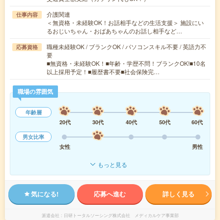
介護関連
仕事内容
＜無資格・未経験OK！お話相手などの生活支援＞ 施設にい
るおじいちゃん・おばあちゃんのお話し相手など…
職種未経験OK / ブランクOK / パソコンスキル不要 / 英語力不
応募資格
要
■無資格・未経験OK！■年齢・学歴不問！ブランクOK!■10名
以上採用予定！■履歴書不要■社会保険完…
職場の雰囲気
年齢層
20代
30代
40代
50代
60代
男女比率
女性
男性
もっと見る
気になる!
応募へ進む
詳しく見る
派遣会社
日研トータルソーシング株式会社 メディカルケア事業部