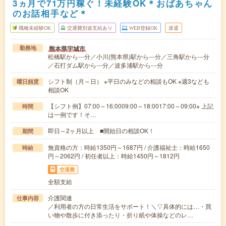
3ヵ月で71万円稼ぐ！未経験OK＊おばあちゃん
のお話相手など＊
職種未経験OK
交通費別途支給あり
WEB登録OK
派遣
熊本県宇城市
勤務地
松橋駅から---分／小川(熊本県)駅から---分／三角駅から---分
／石打ダム駅から---分／波多浦駅から---分
シフト制（月～日） ※平日のみなどの相談もOK ※週3なども
曜日頻度
相談OK
【シフト例】07:00～16:0009:00～18:0017:00～09:00※ 上記
時間
は一例です！そ…
即日～2ヶ月以上 ■開始日の相談OK！
期間
無資格の方：時給1350円～1687円 / 介護福祉士：時給1650
時給
円～2062円 / 初任者以上：時給1450円～1812円
交通費
全額支給
介護関連
仕事内容
／利用者の方の日常生活をサポート！＼▽具体的には…・買
い物や散歩に付き添ったり・折り紙や体操などのレ…