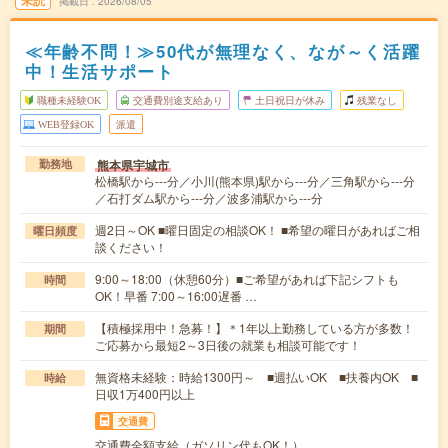
未読
掲載日
2026/08/05
≪年齢不問！≫50代が無理なく、なが～く活躍
中！生活サポート
職種未経験OK
交通費別途支給あり
土日祝日が休み
残業なし
WEB登録OK
派遣
熊本県宇城市
勤務地
松橋駅から---分／小川(熊本県)駅から---分／三角駅から---分
／石打ダム駅から---分／波多浦駅から---分
週2日～OK ■曜日固定の相談OK！ ■希望の曜日があればご相
曜日頻度
談ください！
9:00～18:00（休憩60分）■ご希望があれば下記シフトも
時間
OK！早番 7:00～16:00遅番 …
【積極採用中！急募！】＊1年以上勤務している方が多数！
期間
ご応募から最短2～3日後の就業も相談可能です！
無資格未経験：時給1300円～ ■週払いOK ■扶養内OK ■
時給
日収1万400円以上
交通費
交通費全額支給（ガソリン代もOK！）