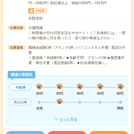
円～2062円 / 初任者以上：時給1450円～1812円
交通費
全額支給
介護関連
仕事内容
／利用者の方の日常生活をサポート！＼▽具体的には…・買
い物や散歩に付き添ったり・折り紙や体操などのレ…
職種未経験OK / ブランクOK / パソコンスキル不要 / 英語力不
応募資格
要
＼無資格＊未経験OK／★年齢不問・ブランクOK★履歴書不
要・来社不要（電話登録OK）★社会保険完備＼…
職場の雰囲気
年齢層
20代
30代
40代
50代
60代
男女比率
女性
男性
もっと見る