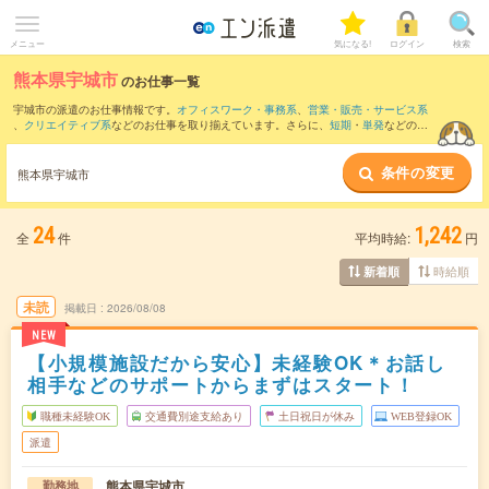
メニュー
気になる!
ログイン
検索
熊本県宇城市
のお仕事一覧
宇城市の派遣のお仕事情報です。
オフィスワーク・事務系
、
営業・販売・サービス系
、
クリエイティブ系
などのお仕事を取り揃えています。さらに、
短期
・
単発
などの期
間や、
職種未経験OK
などのこだわり条件で絞り込んでいただけます。
条件の変更
また、
南区
・
上益城郡
・
宇土市
・
八代市
・
八代郡
など隣接エリアのお仕事もご確認い
熊本県宇城市
ただけます。
24
1,242
全
件
平均時給:
円
時給順
新着順
未読
掲載日
2026/08/08
NEW
【小規模施設だから安心】未経験OK＊お話し
相手などのサポートからまずはスタート！
職種未経験OK
交通費別途支給あり
土日祝日が休み
WEB登録OK
派遣
熊本県宇城市
勤務地