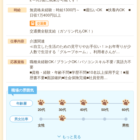
無資格未経験：時給1300円～ ■週払いOK ■扶養内OK ■
時給
日収1万400円以上
交通費
交通費全額支給（ガソリン代もOK！）
介護関連
仕事内容
≪自立した生活のための見守りやお手伝い！≫お年寄りが少
人数で生活する「グループホーム」。利用者さんが…
職種未経験OK / ブランクOK / パソコンスキル不要 / 英語力不
応募資格
要
■資格・経験・年齢不問■学歴不問■10名以上採用予定！■履
歴書不要■面談確約■社会保険完備■社員登用…
職場の雰囲気
年齢層
20代
30代
40代
50代
60代
男女比率
女性
男性
もっと見る