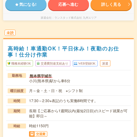
気になる!
応募へ進む
詳しく見る
派遣会社
ランスタッド株式会社 九州エリア
未読
高時給！車通勤OK！平日休み！夜勤のお仕
事！仕分け作業
職種未経験OK
交通費別途支給あり
WEB登録OK
派遣
熊本県宇城市
勤務地
小川(熊本県)駅から車6分
月～金・土・日・祝 ※シフト制
曜日頻度
17:30～2:30※表記のうち実働8時間です。
時間
長期【ご応募から1週間以内(最短2日目)のスピード就業が可
期間
能】即日～
時給1150円
時給
交通費