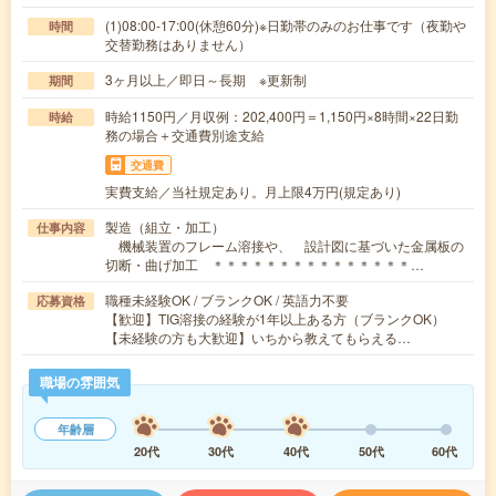
(1)08:00-17:00(休憩60分)※日勤帯のみのお仕事です（夜勤や
時間
交替勤務はありません）
3ヶ月以上／即日～長期 ※更新制
期間
時給1150円／月収例：202,400円＝1,150円×8時間×22日勤
時給
務の場合＋交通費別途支給
交通費
実費支給／当社規定あり。月上限4万円(規定あり)
製造（組立・加工）
仕事内容
機械装置のフレーム溶接や、 設計図に基づいた金属板の
切断・曲げ加工 ＊＊＊＊＊＊＊＊＊＊＊＊＊＊＊…
職種未経験OK / ブランクOK / 英語力不要
応募資格
【歓迎】TIG溶接の経験が1年以上ある方（ブランクOK）
【未経験の方も大歓迎】いちから教えてもらえる…
職場の雰囲気
年齢層
20代
30代
40代
50代
60代