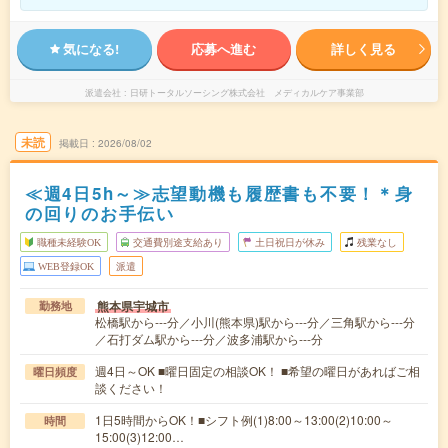
気になる!
応募へ進む
詳しく見る
派遣会社
日研トータルソーシング株式会社 メディカルケア事業部
未読
掲載日
2026/08/02
≪週4日5h～≫志望動機も履歴書も不要！＊身
の回りのお手伝い
職種未経験OK
交通費別途支給あり
土日祝日が休み
残業なし
WEB登録OK
派遣
熊本県宇城市
勤務地
松橋駅から---分／小川(熊本県)駅から---分／三角駅から---分
／石打ダム駅から---分／波多浦駅から---分
週4日～OK ■曜日固定の相談OK！ ■希望の曜日があればご相
曜日頻度
談ください！
1日5時間からOK！■シフト例(1)8:00～13:00(2)10:00～
時間
15:00(3)12:00…