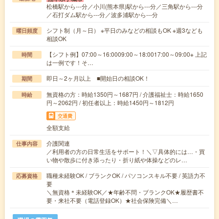
松橋駅から---分／小川(熊本県)駅から---分／三角駅から---分
／石打ダム駅から---分／波多浦駅から---分
シフト制（月～日） ※平日のみなどの相談もOK ※週3なども
曜日頻度
相談OK
【シフト例】07:00～16:0009:00～18:0017:00～09:00※ 上記
時間
は一例です！そ…
即日～2ヶ月以上 ■開始日の相談OK！
期間
無資格の方：時給1350円～1687円 / 介護福祉士：時給1650
時給
円～2062円 / 初任者以上：時給1450円～1812円
交通費
全額支給
介護関連
仕事内容
／利用者の方の日常生活をサポート！＼▽具体的には…・買
い物や散歩に付き添ったり・折り紙や体操などのレ…
職種未経験OK / ブランクOK / パソコンスキル不要 / 英語力不
応募資格
要
＼無資格＊未経験OK／★年齢不問・ブランクOK★履歴書不
要・来社不要（電話登録OK）★社会保険完備＼…