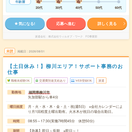
年齢層
20代
30代
40代
50代
60代
気になる!
応募へ進む
詳しく見る
派遣会社
株式会社ウィルオブ・ワーク FO事業部
未読
掲載日
2026/08/01
【土日休み！】柳川エリア！サポート事務のお
仕事
職種未経験OK
交通費別途支給あり
WEB登録OK
派遣
福岡県柳川市
勤務地
矢加部駅から車4分
月・火・水・木・金・土・祝(週5日) ※会社カレンダーによ
曜日頻度
り月1回程度土曜出勤有。火水木が祝日の場合出勤日。
08:55～17:30(実働7時間45分 休憩50分)
時間
【急募】即日～長期 ※即日～！
期間