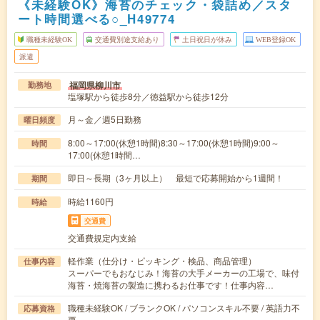
《未経験OK》海苔のチェック・袋詰め／スタ
ート時間選べる○_H49774
職種未経験OK
交通費別途支給あり
土日祝日が休み
WEB登録OK
派遣
福岡県柳川市
勤務地
塩塚駅から徒歩8分／徳益駅から徒歩12分
月～金／週5日勤務
曜日頻度
8:00～17:00(休憩1時間)8:30～17:00(休憩1時間)9:00～
時間
17:00(休憩1時間…
即日～長期（3ヶ月以上） 最短で応募開始から1週間！
期間
時給1160円
時給
交通費
交通費規定内支給
軽作業（仕分け・ピッキング・検品、商品管理）
仕事内容
スーパーでもおなじみ！海苔の大手メーカーの工場で、味付
海苔・焼海苔の製造に携わるお仕事です！仕事内容…
職種未経験OK / ブランクOK / パソコンスキル不要 / 英語力不
応募資格
要