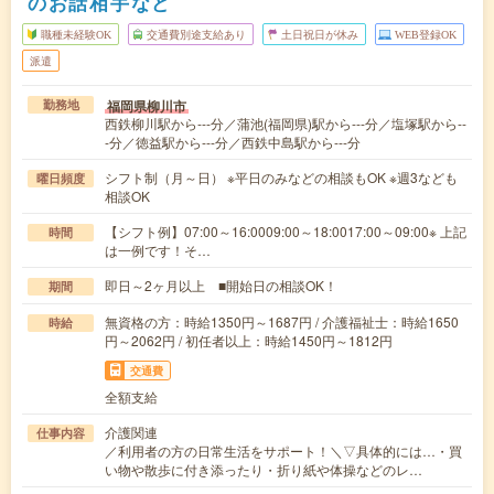
のお話相手など
職種未経験OK
交通費別途支給あり
土日祝日が休み
WEB登録OK
派遣
福岡県柳川市
勤務地
西鉄柳川駅から---分／蒲池(福岡県)駅から---分／塩塚駅から--
-分／徳益駅から---分／西鉄中島駅から---分
シフト制（月～日） ※平日のみなどの相談もOK ※週3なども
曜日頻度
相談OK
【シフト例】07:00～16:0009:00～18:0017:00～09:00※ 上記
時間
は一例です！そ…
即日～2ヶ月以上 ■開始日の相談OK！
期間
無資格の方：時給1350円～1687円 / 介護福祉士：時給1650
時給
円～2062円 / 初任者以上：時給1450円～1812円
交通費
全額支給
介護関連
仕事内容
／利用者の方の日常生活をサポート！＼▽具体的には…・買
い物や散歩に付き添ったり・折り紙や体操などのレ…