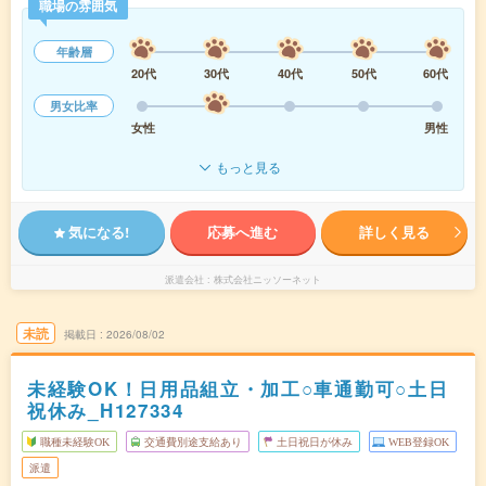
職場の雰囲気
年齢層
20代
30代
40代
50代
60代
男女比率
女性
男性
もっと見る
気になる!
応募へ進む
詳しく見る
派遣会社
株式会社ニッソーネット
未読
掲載日
2026/08/02
未経験OK！日用品組立・加工○車通勤可○土日
祝休み_H127334
職種未経験OK
交通費別途支給あり
土日祝日が休み
WEB登録OK
派遣