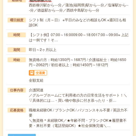
福岡県柳川市
西鉄柳川駅から---分／蒲池(福岡県)駅から---分／塩塚駅から--
-分／徳益駅から---分／西鉄中島駅から---分
シフト制（月～日） ※平日のみなどの相談もOK ※週3日も相
曜日頻度
談OK
【シフト例】07:00～16:0009:00～18:0017:00～09:00※ 上記
時間
は一例です！そ…
即日～2ヶ月以上
期間
無資格の方：時給1350円～1687円 / 介護福祉士：時給1650
時給
円～2062円 / 初任者以上：時給1450円～1812円
交通費
全額支給
介護関連
仕事内容
／グループホームにて利用者の方の日常生活をサポート！＼
▽具体的には…・買い物や散歩に付き添ったり・折…
職種未経験OK / ブランクOK / パソコンスキル不要 / 英語力不
応募資格
要
＼無資格＊未経験OK／★年齢不問・ブランクOK★履歴書不
要・来社不要（電話登録OK）★社会保険完備＼…