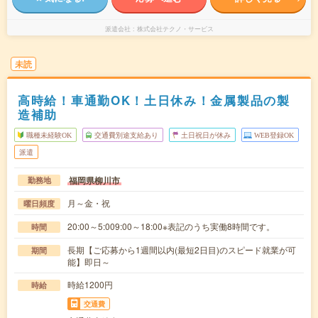
派遣会社
株式会社テクノ・サービス
未読
高時給！車通勤OK！土日休み！金属製品の製
造補助
職種未経験OK
交通費別途支給あり
土日祝日が休み
WEB登録OK
派遣
福岡県柳川市
勤務地
月～金・祝
曜日頻度
20:00～5:009:00～18:00※表記のうち実働8時間です。
時間
長期【ご応募から1週間以内(最短2日目)のスピード就業が可
期間
能】即日～
時給1200円
時給
交通費