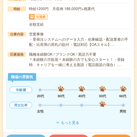
時給1200円 月収例 186,000円+残業代
時給
交通費
全額支給
営業事務
仕事内容
・受発注システムへのデータ入力・在庫確認・配送業者の手
配・出荷用の荷札の貼付・電話対応【OAスキル】…
職種未経験OK / ブランクOK / 英語力不要
応募資格
＊未経験の方歓迎＊未経験の方でも安心スタート！・登録
時、キャリアを一緒に考える面談（電話面談の場合）…
職場の雰囲気
年齢層
20代
30代
40代
50代
60代
男女比率
女性
男性
もっと見る