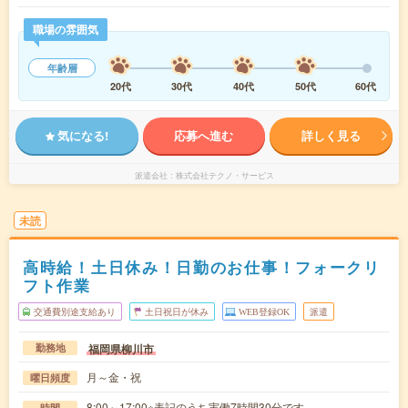
職場の雰囲気
年齢層
20代
30代
40代
50代
60代
気になる!
応募へ進む
詳しく見る
派遣会社
株式会社テクノ・サービス
未読
高時給！土日休み！日勤のお仕事！フォークリ
フト作業
交通費別途支給あり
土日祝日が休み
WEB登録OK
派遣
福岡県柳川市
勤務地
月～金・祝
曜日頻度
8:00～17:00※表記のうち実働7時間30分です。
時間