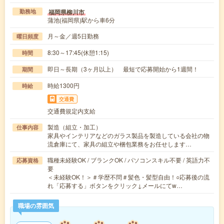
福岡県柳川市
勤務地
蒲池(福岡県)駅から車6分
月～金／週5日勤務
曜日頻度
8:30～17:45(休憩1:15)
時間
即日～長期（3ヶ月以上） 最短で応募開始から1週間！
期間
時給1300円
時給
交通費
交通費規定内支給
製造（組立・加工）
仕事内容
家具やインテリアなどのガラス製品を製造している会社の物
流倉庫にて、家具の組立や梱包業務をお任せします…
職種未経験OK / ブランクOK / パソコンスキル不要 / 英語力不
応募資格
要
＜未経験OK！＞＃学歴不問＃髪色・髪型自由！○応募後の流
れ「応募する」ボタンをクリック↓メールにてw…
職場の雰囲気