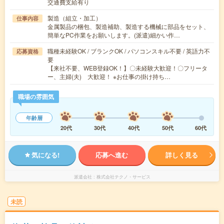
交通費支給有り
製造（組立・加工）
仕事内容
金属製品の梱包、製造補助、製造する機械に部品をセット、
簡単なPC作業をお願いします。(派遣)細かい作…
職種未経験OK / ブランクOK / パソコンスキル不要 / 英語力不
応募資格
要
【来社不要、WEB登録OK！】〇未経験大歓迎！〇フリータ
ー、主婦(夫) 大歓迎！ ※お仕事の掛け持ち…
職場の雰囲気
年齢層
20代
30代
40代
50代
60代
気になる!
応募へ進む
詳しく見る
派遣会社
株式会社テクノ・サービス
未読