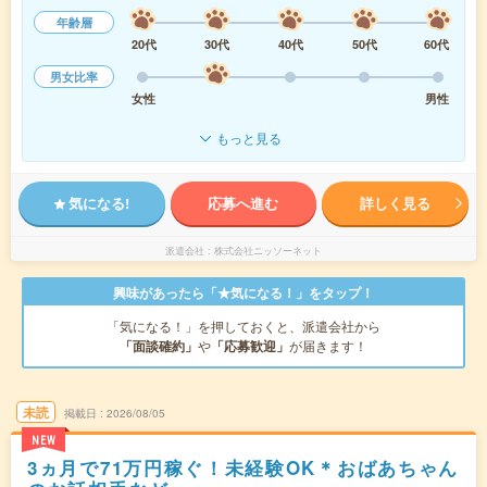
年齢層
20代
30代
40代
50代
60代
男女比率
女性
男性
もっと見る
気になる!
応募へ進む
詳しく見る
派遣会社
株式会社ニッソーネット
興味があったら「★気になる！」をタップ！
「気になる！」を押しておくと、派遣会社から
「面談確約」
や
「応募歓迎」
が届きます！
未読
掲載日
2026/08/05
NEW
3ヵ月で71万円稼ぐ！未経験OK＊おばあちゃん