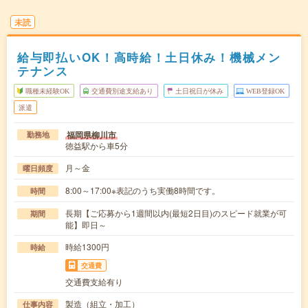
未読
給与即払いOK！高時給！土日休み！機械メン
テナンス
職種未経験OK
交通費別途支給あり
土日祝日が休み
WEB登録OK
派遣
福岡県柳川市
勤務地
徳益駅から車5分
月～金
曜日頻度
8:00～17:00※表記のうち実働8時間です。
時間
長期【ご応募から1週間以内(最短2日目)のスピード就業が可
期間
能】即日～
時給1300円
時給
交通費
交通費支給有り
製造（組立・加工）
仕事内容