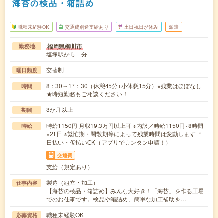
海苔の検品・箱詰め
職種未経験OK
交通費別途支給あり
土日祝日が休み
派遣
福岡県柳川市
勤務地
塩塚駅から---分
交替制
曜日頻度
8：30～17：30（休憩45分+小休憩15分）※残業はほぼなし
時間
★時短勤務もご相談ください！
3か月以上
期間
時給1150円 月収19.3万円以上可 ※内訳／時給1150円×8時間
時給
×21日 ※繁忙期・閑散期等によって残業時間は変動します ＊
日払い・仮払いOK（アプリでカンタン申請！）
交通費
支給（規定あり）
製造（組立・加工）
仕事内容
【海苔の検品・箱詰め】みんな大好き！「海苔」を作る工場
でのお仕事です。検品や箱詰め、簡単な加工補助を…
職種未経験OK
応募資格