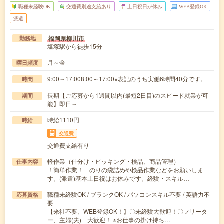
職種未経験OK
交通費別途支給あり
土日祝日が休み
WEB登録OK
派遣
福岡県柳川市
勤務地
塩塚駅から徒歩15分
月～金
曜日頻度
9:00～17:008:00～17:00※表記のうち実働6時間40分です。
時間
長期【ご応募から1週間以内(最短2日目)のスピード就業が可
期間
能】即日～
時給1110円
時給
交通費
交通費支給有り
軽作業（仕分け・ピッキング・検品、商品管理）
仕事内容
！簡単作業！ のりの袋詰めや検品作業などをお願いしま
す。(派遣)基本土日祝はお休みです。経験・スキル…
職種未経験OK / ブランクOK / パソコンスキル不要 / 英語力不
応募資格
要
【来社不要、WEB登録OK！】〇未経験大歓迎！〇フリータ
ー、主婦(夫) 大歓迎！ ※お仕事の掛け持ち…