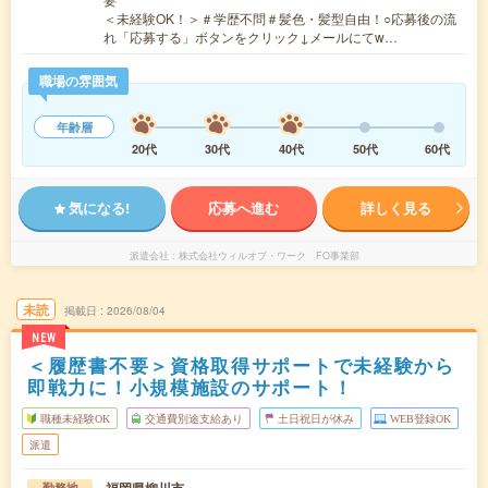
＜未経験OK！＞＃学歴不問＃髪色・髪型自由！○応募後の流
れ「応募する」ボタンをクリック↓メールにてw…
職場の雰囲気
年齢層
20代
30代
40代
50代
60代
気になる!
応募へ進む
詳しく見る
派遣会社
株式会社ウィルオブ・ワーク FO事業部
未読
掲載日
2026/08/04
NEW
＜履歴書不要＞資格取得サポートで未経験から
即戦力に！小規模施設のサポート！
職種未経験OK
交通費別途支給あり
土日祝日が休み
WEB登録OK
派遣
勤務地