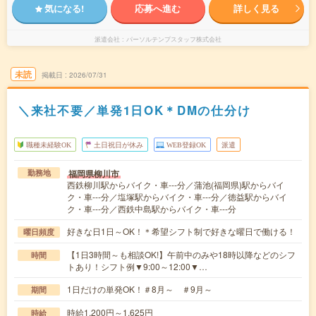
気になる!
応募へ進む
詳しく見る
派遣会社
パーソルテンプスタッフ株式会社
未読
掲載日
2026/07/31
＼来社不要／単発1日OK＊DMの仕分け
職種未経験OK
土日祝日が休み
WEB登録OK
派遣
福岡県柳川市
勤務地
西鉄柳川駅からバイク・車---分／蒲池(福岡県)駅からバイ
ク・車---分／塩塚駅からバイク・車---分／徳益駅からバイ
ク・車---分／西鉄中島駅からバイク・車---分
好きな日1日～OK！＊希望シフト制で好きな曜日で働ける！
曜日頻度
【1日3時間～も相談OK!】午前中のみや18時以降などのシフ
時間
トあり！シフト例▼9:00～12:00▼…
1日だけの単発OK！＃8月～ ＃9月～
期間
時給1,200円～1,625円
時給