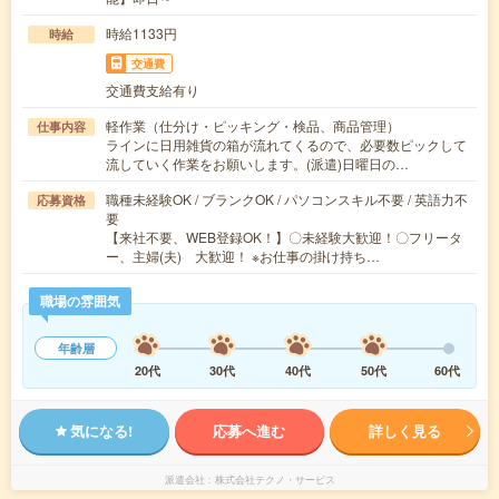
時給1133円
時給
交通費
交通費支給有り
軽作業（仕分け・ピッキング・検品、商品管理）
仕事内容
ラインに日用雑貨の箱が流れてくるので、必要数ピックして
流していく作業をお願いします。(派遣)日曜日の…
職種未経験OK / ブランクOK / パソコンスキル不要 / 英語力不
応募資格
要
【来社不要、WEB登録OK！】〇未経験大歓迎！〇フリータ
ー、主婦(夫) 大歓迎！ ※お仕事の掛け持ち…
職場の雰囲気
年齢層
20代
30代
40代
50代
60代
気になる!
応募へ進む
詳しく見る
派遣会社
株式会社テクノ・サービス