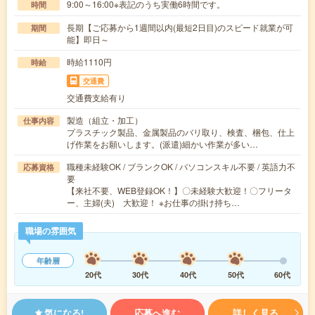
9:00～16:00※表記のうち実働6時間です。
時間
長期【ご応募から1週間以内(最短2日目)のスピード就業が可
期間
能】即日～
時給1110円
時給
交通費
交通費支給有り
製造（組立・加工）
仕事内容
プラスチック製品、金属製品のバリ取り、検査、梱包、仕上
げ作業をお願いします。(派遣)細かい作業が多い…
職種未経験OK / ブランクOK / パソコンスキル不要 / 英語力不
応募資格
要
【来社不要、WEB登録OK！】〇未経験大歓迎！〇フリータ
ー、主婦(夫) 大歓迎！ ※お仕事の掛け持ち…
職場の雰囲気
年齢層
20代
30代
40代
50代
60代
気になる!
応募へ進む
詳しく見る