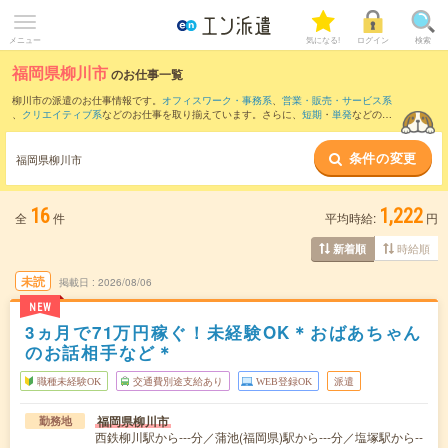
メニュー
気になる!
ログイン
検索
福岡県柳川市
のお仕事一覧
柳川市の派遣のお仕事情報です。
オフィスワーク・事務系
、
営業・販売・サービス系
、
クリエイティブ系
などのお仕事を取り揃えています。さらに、
短期
・
単発
などの期
間や、
職種未経験OK
などのこだわり条件で絞り込んでいただけます。
条件の変更
また、
佐賀市
・
大牟田市
・
大川市
・
みやま市
・
三潴郡
など隣接エリアのお仕事もご確
福岡県柳川市
認いただけます。
16
1,222
全
件
平均時給:
円
時給順
新着順
未読
掲載日
2026/08/06
NEW
3ヵ月で71万円稼ぐ！未経験OK＊おばあちゃん
のお話相手など＊
職種未経験OK
交通費別途支給あり
WEB登録OK
派遣
福岡県柳川市
勤務地
西鉄柳川駅から---分／蒲池(福岡県)駅から---分／塩塚駅から--