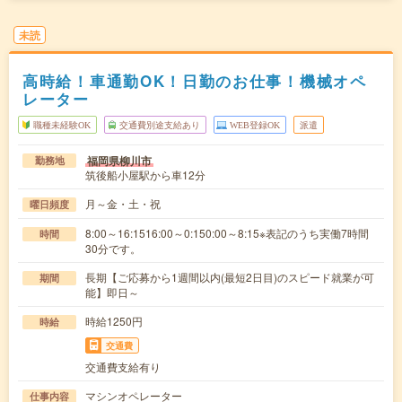
未読
高時給！車通勤OK！日勤のお仕事！機械オペ
レーター
職種未経験OK
交通費別途支給あり
WEB登録OK
派遣
福岡県柳川市
勤務地
筑後船小屋駅から車12分
月～金・土・祝
曜日頻度
8:00～16:1516:00～0:150:00～8:15※表記のうち実働7時間
時間
30分です。
長期【ご応募から1週間以内(最短2日目)のスピード就業が可
期間
能】即日～
時給1250円
時給
交通費
交通費支給有り
マシンオペレーター
仕事内容