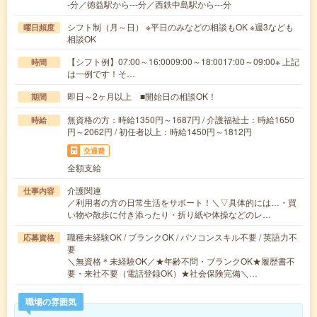
-分／徳益駅から---分／西鉄中島駅から---分
シフト制（月～日） ※平日のみなどの相談もOK ※週3なども
曜日頻度
相談OK
【シフト例】07:00～16:0009:00～18:0017:00～09:00※ 上記
時間
は一例です！そ…
即日～2ヶ月以上 ■開始日の相談OK！
期間
無資格の方：時給1350円～1687円 / 介護福祉士：時給1650
時給
円～2062円 / 初任者以上：時給1450円～1812円
交通費
全額支給
介護関連
仕事内容
／利用者の方の日常生活をサポート！＼▽具体的には…・買
い物や散歩に付き添ったり・折り紙や体操などのレ…
職種未経験OK / ブランクOK / パソコンスキル不要 / 英語力不
応募資格
要
＼無資格＊未経験OK／★年齢不問・ブランクOK★履歴書不
要・来社不要（電話登録OK）★社会保険完備＼…
職場の雰囲気