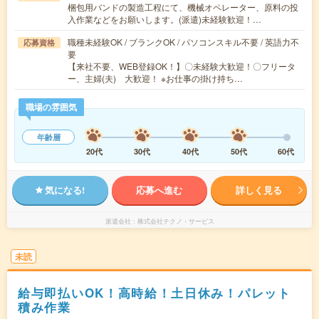
梱包用バンドの製造工程にて、機械オペレーター、原料の投
入作業などをお願いします。(派遣)未経験歓迎！…
職種未経験OK / ブランクOK / パソコンスキル不要 / 英語力不
応募資格
要
【来社不要、WEB登録OK！】〇未経験大歓迎！〇フリータ
ー、主婦(夫) 大歓迎！ ※お仕事の掛け持ち…
職場の雰囲気
年齢層
20代
30代
40代
50代
60代
気になる!
応募へ進む
詳しく見る
派遣会社
株式会社テクノ・サービス
未読
給与即払いOK！高時給！土日休み！パレット
積み作業