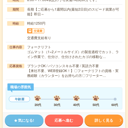
長期【ご応募から1週間以内(最短2日目)のスピード就業が可
期間
能】即日～
時給1250円
時給
交通費
交通費支給有り
フォークリフト
仕事内容
ゴムマット（1×2メートルサイズ）の製造過程でカット、ラ
イン作業で、仕分け、仕分けされたカゴの移動な…
ブランクOK / パソコンスキル不要 / 英語力不要
応募資格
【来社不要、WEB登録OK！】〇フォークリフトの資格・実
務経験（カウンター）をお持ちの方〇フリーター…
職場の雰囲気
年齢層
20代
30代
40代
50代
60代
気になる!
応募へ進む
詳しく見る