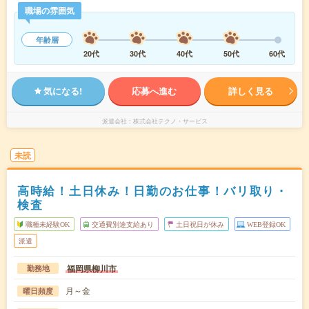
職場の雰囲気
年齢層
20代
30代
40代
50代
60代
気になる!
応募へ進む
詳しく見る
派遣会社
株式会社テクノ・サービス
未読
高時給！土日休み！日勤のお仕事！バリ取り・
検査
職種未経験OK
交通費別途支給あり
土日祝日が休み
WEB登録OK
派遣
福岡県柳川市
勤務地
月～金
曜日頻度