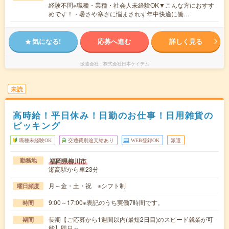
経験不問※職種・業種・社会人未経験OK▼こんな方におすす
めです！・暑さや寒さに悩まされず年中快適に働…
気になる!
応募へ進む
詳しく見る
派遣会社
株式会社日本ケイテム
未読
高時給！平日休み！日勤のお仕事！日用雑貨の
ピッキング
職種未経験OK
交通費別途支給あり
WEB登録OK
派遣
福岡県柳川市
勤務地
瀬高駅から車23分
月～金・土・祝 ※シフト制
曜日頻度
9:00～17:00※表記のうち実働7時間です。
時間
長期【ご応募から1週間以内(最短2日目)のスピード就業が可
期間
能】即日～