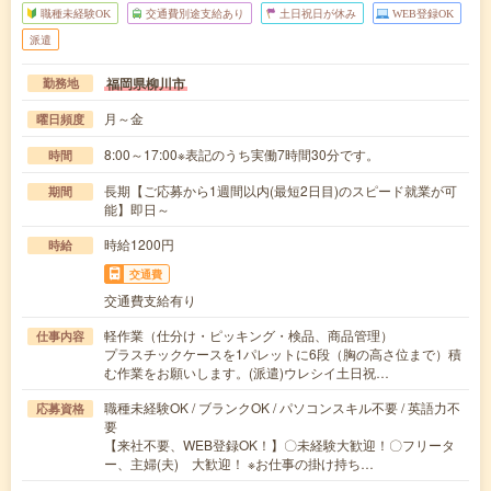
職種未経験OK
交通費別途支給あり
土日祝日が休み
WEB登録OK
派遣
福岡県柳川市
勤務地
月～金
曜日頻度
8:00～17:00※表記のうち実働7時間30分です。
時間
長期【ご応募から1週間以内(最短2日目)のスピード就業が可
期間
能】即日～
時給1200円
時給
交通費
交通費支給有り
軽作業（仕分け・ピッキング・検品、商品管理）
仕事内容
プラスチックケースを1パレットに6段（胸の高さ位まで）積
む作業をお願いします。(派遣)ウレシイ土日祝…
職種未経験OK / ブランクOK / パソコンスキル不要 / 英語力不
応募資格
要
【来社不要、WEB登録OK！】〇未経験大歓迎！〇フリータ
ー、主婦(夫) 大歓迎！ ※お仕事の掛け持ち…