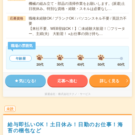
機械の組み立て・部品の清掃作業をお願いします。(派遣)土
日祝休み。特別な資格・経験・スキルは必要なし…
職種未経験OK / ブランクOK / パソコンスキル不要 / 英語力不
応募資格
要
【来社不要、WEB登録OK！】〇未経験大歓迎！〇フリータ
ー、主婦(夫) 大歓迎！ ※お仕事の掛け持ち…
職場の雰囲気
年齢層
20代
30代
40代
50代
60代
気になる!
応募へ進む
詳しく見る
派遣会社
株式会社テクノ・サービス
未読
給与即払いOK！土日休み！日勤のお仕事！海
苔の梱包など