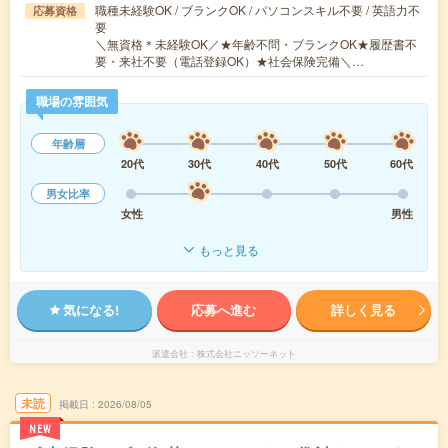
職種未経験OK / ブランクOK / パソコンスキル不要 / 英語力不
応募資格
要
＼無資格＊未経験OK／★年齢不問・ブランクOK★履歴書不
要・来社不要（電話登録OK）★社会保険完備＼…
職場の雰囲気
年齢層
20代
30代
40代
50代
60代
男女比率
女性
男性
もっと見る
気になる!
応募へ進む
詳しく見る
派遣会社
株式会社ニッソーネット
未読
掲載日
2026/08/05
NEW