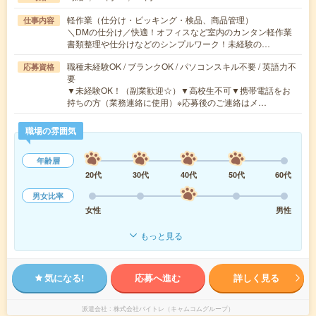
軽作業（仕分け・ピッキング・検品、商品管理）
仕事内容
＼DMの仕分け／快適！オフィスなど室内のカンタン軽作業
書類整理や仕分けなどのシンプルワーク！未経験の…
職種未経験OK / ブランクOK / パソコンスキル不要 / 英語力不
応募資格
要
▼未経験OK！（副業歓迎☆）▼高校生不可▼携帯電話をお
持ちの方（業務連絡に使用）※応募後のご連絡はメ…
職場の雰囲気
年齢層
20代
30代
40代
50代
60代
男女比率
女性
男性
もっと見る
気になる!
応募へ進む
詳しく見る
派遣会社
株式会社バイトレ（キャムコムグループ）