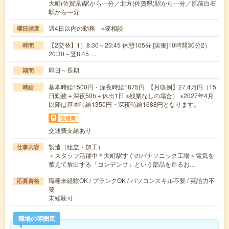
大町(佐賀県)駅から---分／北方(佐賀県)駅から---分／肥前白石
駅から---分
週4日以内の勤務 ※要相談
曜日頻度
【2交替】1）8:30～20:45 休憩105分 [実働]10時間30分2）
時間
20:30～翌8:45 …
即日～長期
期間
基本時給1500円・深夜時給1875円 【月収例】27.4万円（15
時給
日勤務＋深夜50h＋休出1日 ※残業なしの場合） ※2027年4月
以降は基本時給1350円・深夜時給1688円となります。
交通費
交通費支給あり
製造（組立・加工）
仕事内容
＜スタッフ活躍中＊大町駅すぐのパナソニック工場＞電気を
蓄えて放出する「コンデンサ」という部品を造るお…
職種未経験OK / ブランクOK / パソコンスキル不要 / 英語力不
応募資格
要
未経験可
職場の雰囲気