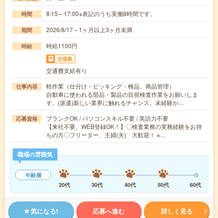
8:15～17:00※表記のうち実働8時間です。
時間
2026/8/17～1ヶ月以上3ヶ月未満
期間
時給1100円
時給
交通費
交通費支給有り
軽作業（仕分け・ピッキング・検品、商品管理）
仕事内容
自動車に使われる部品・製品の目視検査作業をお願いしま
す。(派遣)新しい業界に触れるチャンス。未経験か…
ブランクOK / パソコンスキル不要 / 英語力不要
応募資格
【来社不要、WEB登録OK！】〇検査業務の実務経験をお持
ちの方〇フリーター、主婦(夫) 大歓迎！ ※…
職場の雰囲気
年齢層
20代
30代
40代
50代
60代
気になる!
応募へ進む
詳しく見る