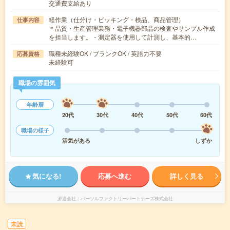
交通費支給あり
軽作業（仕分け・ピッキング・検品、商品管理）
仕事内容
＊品質・生産管理業務・電子機器部品の検査やサンプル作成
を担当します。・測定器を使用して計測し、基本的…
職種未経験OK / ブランクOK / 英語力不要
応募資格
未経験可
職場の雰囲気
年齢層
20代
30代
40代
50代
60代
職場の様子
活気がある
しずか
気になる!
応募へ進む
詳しく見る
派遣会社
パーソルファクトリーパートナーズ株式会社
未読