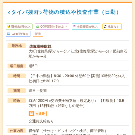
<タイパ抜群>荷物の積込や検査作業（日勤）
職種未経験OK
交通費別途支給あり
土日祝日が休み
残業なし
WEB登録OK
派遣
佐賀県杵島郡
勤務地
大町(佐賀県)駅から---分／江北(佐賀県)駅から---分／肥前白石
駅から---分
週5日
曜日頻度
【日中の勤務】8:30～20:00 休憩60分 [実働]10時間30分※入
時間
社初日は8:30-17:0…
即日～長期
期間
時給1200円 ※交通費全額支給（規定あり） 【月収例】18.9
時給
万円（15日勤務 ※残業なしの場合）
交通費
交通費支給あり
軽作業（仕分け・ピッキング・検品、商品管理）
仕事内容