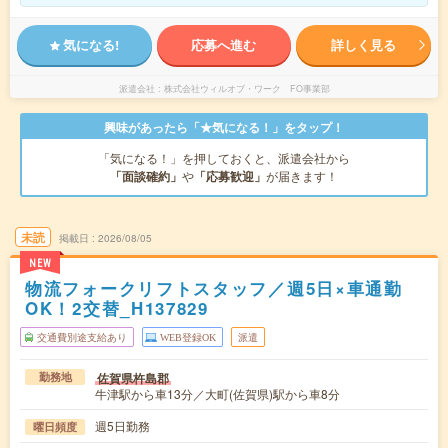
気になる!
応募へ進む
詳しく見る
派遣会社
株式会社ウィルオブ・ワーク FO事業部
興味があったら「★気になる！」をタップ！
「気になる！」を押しておくと、派遣会社から
「面談確約」
や
「応募歓迎」
が届きます！
未読
掲載日
2026/08/05
NEW
物流フォークリフトスタッフ／週5日×車通勤
OK！2交替_H137829
交通費別途支給あり
WEB登録OK
派遣
佐賀県杵島郡
勤務地
牛津駅から車13分／大町(佐賀県)駅から車8分
週5日勤務
曜日頻度