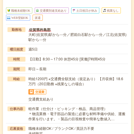
職種未経験OK
交通費別途支給あり
土日祝日が休み
残業なし
WEB登録OK
派遣
佐賀県杵島郡
勤務地
大町(佐賀県)駅から---分／肥前白石駅から---分／江北(佐賀県)
駅から---分
週5日
曜日頻度
【日勤】8:30～17:00 休憩45分 [実働]7時間45分
時間
即日～長期
期間
時給1200円 ※交通費全額支給（規定あり） 【月収例】18.6
時給
万円（20日勤務 ※残業なしの場合）
交通費
交通費支給あり
軽作業（仕分け・ピッキング・検品、商品管理）
仕事内容
＊物流業務・電子部品の製造に必要な材料準備や供給、運搬
作業を行います。・製品の目視検査や簡単な数値入…
職種未経験OK / ブランクOK / 英語力不要
応募資格
未経験可