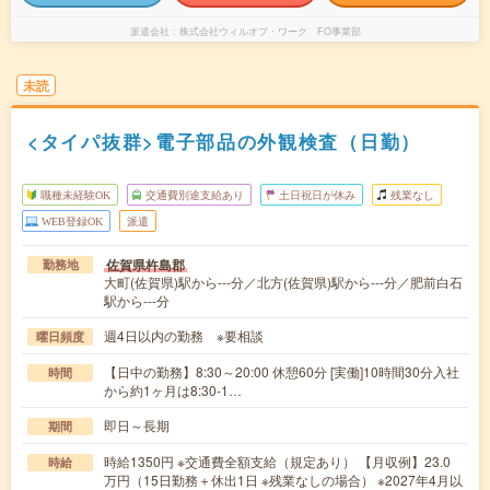
派遣会社
株式会社ウィルオブ・ワーク FO事業部
未読
<タイパ抜群>電子部品の外観検査（日勤）
職種未経験OK
交通費別途支給あり
土日祝日が休み
残業なし
WEB登録OK
派遣
佐賀県杵島郡
勤務地
大町(佐賀県)駅から---分／北方(佐賀県)駅から---分／肥前白石
駅から---分
週4日以内の勤務 ※要相談
曜日頻度
【日中の勤務】8:30～20:00 休憩60分 [実働]10時間30分入社
時間
から約1ヶ月は8:30-1…
即日～長期
期間
時給1350円 ※交通費全額支給（規定あり） 【月収例】23.0
時給
万円（15日勤務＋休出1日 ※残業なしの場合） ※2027年4月以