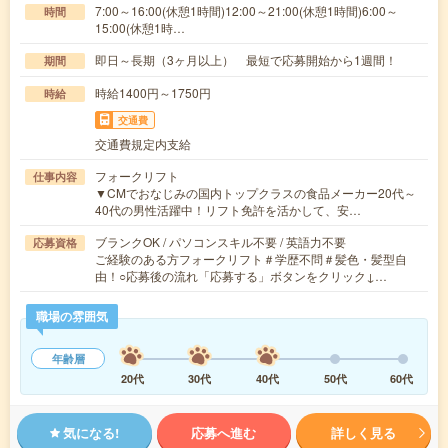
7:00～16:00(休憩1時間)12:00～21:00(休憩1時間)6:00～
時間
15:00(休憩1時…
即日～長期（3ヶ月以上） 最短で応募開始から1週間！
期間
時給1400円～1750円
時給
交通費
交通費規定内支給
フォークリフト
仕事内容
▼CMでおなじみの国内トップクラスの食品メーカー20代～
40代の男性活躍中！リフト免許を活かして、安…
ブランクOK / パソコンスキル不要 / 英語力不要
応募資格
ご経験のある方フォークリフト＃学歴不問＃髪色・髪型自
由！○応募後の流れ「応募する」ボタンをクリック↓…
職場の雰囲気
年齢層
20代
30代
40代
50代
60代
気になる!
応募へ進む
詳しく見る