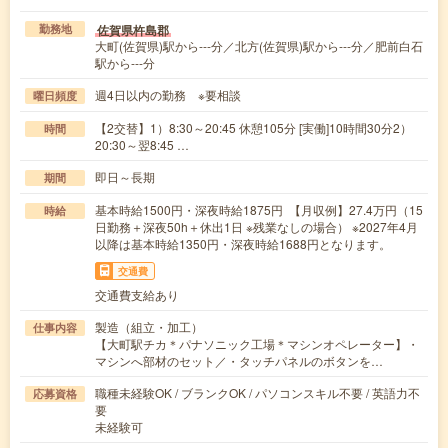
佐賀県杵島郡
勤務地
大町(佐賀県)駅から---分／北方(佐賀県)駅から---分／肥前白石
駅から---分
週4日以内の勤務 ※要相談
曜日頻度
【2交替】1）8:30～20:45 休憩105分 [実働]10時間30分2）
時間
20:30～翌8:45 …
即日～長期
期間
基本時給1500円・深夜時給1875円 【月収例】27.4万円（15
時給
日勤務＋深夜50h＋休出1日 ※残業なしの場合） ※2027年4月
以降は基本時給1350円・深夜時給1688円となります。
交通費
交通費支給あり
製造（組立・加工）
仕事内容
【大町駅チカ＊パナソニック工場＊マシンオペレーター】・
マシンへ部材のセット／・タッチパネルのボタンを…
職種未経験OK / ブランクOK / パソコンスキル不要 / 英語力不
応募資格
要
未経験可