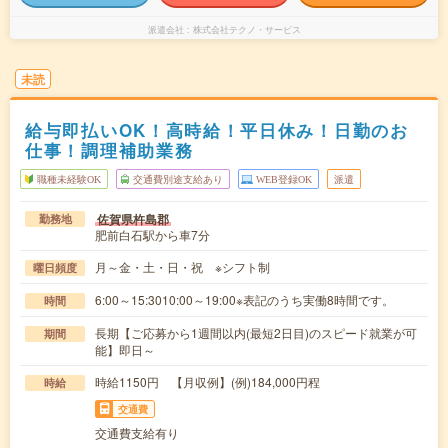
派遣会社
株式会社テクノ・サービス
未読
給与即払いOK！高時給！平日休み！日勤のお
仕事！調理補助業務
職種未経験OK
交通費別途支給あり
WEB登録OK
派遣
佐賀県杵島郡
勤務地
肥前白石駅から車7分
月～金・土・日・祝 ※シフト制
曜日頻度
6:00～15:3010:00～19:00※表記のうち実働8時間です。
時間
長期【ご応募から1週間以内(最短2日目)のスピード就業が可
期間
能】即日～
時給1150円 【月収例】(例)184,000円程
時給
交通費
交通費支給有り