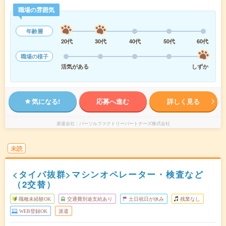
職場の雰囲気
年齢層
20代
30代
40代
50代
60代
職場の様子
活気がある
しずか
気になる!
応募へ進む
詳しく見る
派遣会社
パーソルファクトリーパートナーズ株式会社
未読
<タイパ抜群>マシンオペレーター・検査など
（2交替）
職種未経験OK
交通費別途支給あり
土日祝日が休み
残業なし
WEB登録OK
派遣