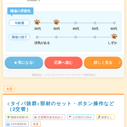
職場の雰囲気
年齢層
20代
30代
40代
50代
60代
職場の様子
活気がある
しずか
気になる!
応募へ進む
詳しく見る
派遣会社
パーソルファクトリーパートナーズ株式会社
未読
<タイパ抜群>部材のセット・ボタン操作など
（2交替）
職種未経験OK
交通費別途支給あり
土日祝日が休み
残業なし
WEB登録OK
派遣