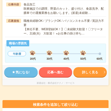
食品加工
仕事内容
医療施設での調理、野菜のカット、盛り付け、食器洗浄、配
膳車での運搬業務をお願いします。(派遣)未経験…
職種未経験OK / ブランクOK / パソコンスキル不要 / 英語力不
応募資格
要
【来社不要、WEB登録OK！】〇未経験大歓迎！〇フリータ
ー、主婦(夫) 大歓迎！ ※お仕事の掛け持ち…
職場の雰囲気
年齢層
20代
30代
40代
50代
60代
気になる!
応募へ進む
詳しく見る
派遣会社
株式会社テクノ・サービス
検索条件を追加して絞り込む