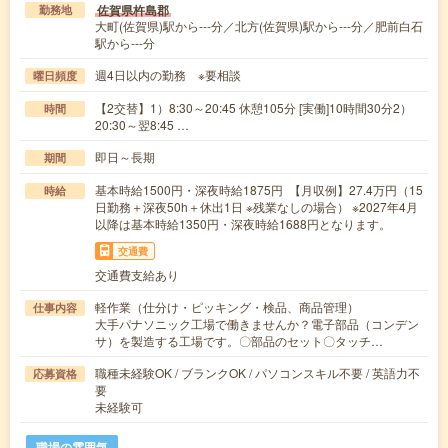
佐賀県杵島郡
勤務地
大町(佐賀県)駅から---分／北方(佐賀県)駅から---分／肥前白石
駅から---分
週4日以内の勤務 ※要相談
曜日頻度
【2交替】1）8:30～20:45 休憩105分 [実働]10時間30分2）
時間
20:30～翌8:45 …
即日～長期
期間
基本時給1500円・深夜時給1875円 【月収例】27.4万円（15
時給
日勤務＋深夜50h＋休出1日 ※残業なしの場合） ※2027年4月
以降は基本時給1350円・深夜時給1688円となります。
交通費
交通費支給あり
軽作業（仕分け・ピッキング・検品、商品管理）
仕事内容
大手パナソニック工場で働きませんか？電子部品（コンデン
サ）を製造する工場です。〇部品のセット〇タッチ…
職種未経験OK / ブランクOK / パソコンスキル不要 / 英語力不
応募資格
要
未経験可
職場の雰囲気