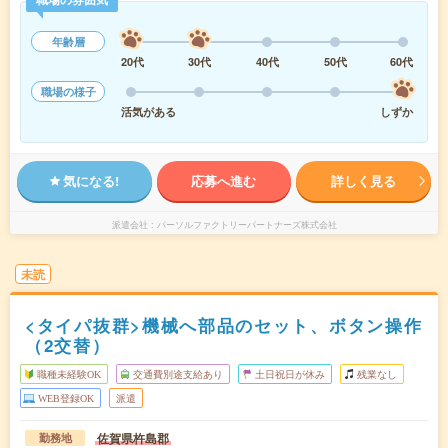
年齢層
20代
30代
40代
50代
60代
職場の様子
活気がある
しずか
気になる!
応募へ進む
詳しく見る
派遣会社
パーソルファクトリーパートナーズ株式会社
未読
<タイパ抜群>機械へ部品のセット、ボタン操作
（2交替）
職種未経験OK
交通費別途支給あり
土日祝日が休み
残業なし
WEB登録OK
派遣
佐賀県杵島郡
勤務地