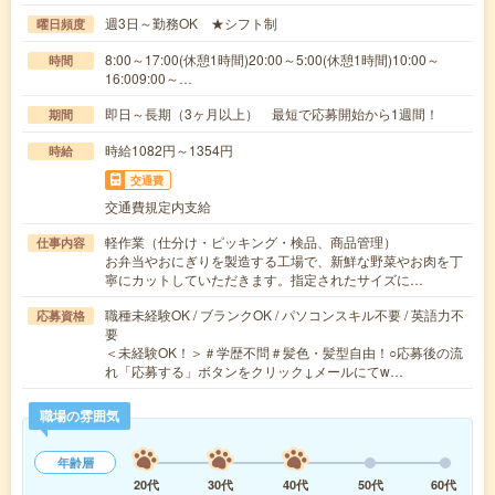
週3日～勤務OK ★シフト制
曜日頻度
8:00～17:00(休憩1時間)20:00～5:00(休憩1時間)10:00～
時間
16:009:00～…
即日～長期（3ヶ月以上） 最短で応募開始から1週間！
期間
時給1082円～1354円
時給
交通費
交通費規定内支給
軽作業（仕分け・ピッキング・検品、商品管理）
仕事内容
お弁当やおにぎりを製造する工場で、新鮮な野菜やお肉を丁
寧にカットしていただきます。指定されたサイズに…
職種未経験OK / ブランクOK / パソコンスキル不要 / 英語力不
応募資格
要
＜未経験OK！＞＃学歴不問＃髪色・髪型自由！○応募後の流
れ「応募する」ボタンをクリック↓メールにてw…
職場の雰囲気
年齢層
20代
30代
40代
50代
60代