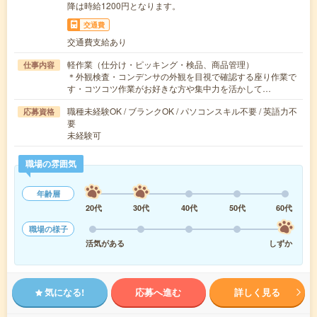
降は時給1200円となります。
交通費
交通費支給あり
軽作業（仕分け・ピッキング・検品、商品管理）
仕事内容
＊外観検査・コンデンサの外観を目視で確認する座り作業で
す・コツコツ作業がお好きな方や集中力を活かして…
職種未経験OK / ブランクOK / パソコンスキル不要 / 英語力不
応募資格
要
未経験可
職場の雰囲気
年齢層
20代
30代
40代
50代
60代
職場の様子
活気がある
しずか
気になる!
応募へ進む
詳しく見る