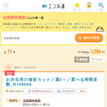
メニュー
気になる!
ログイン
検索
佐賀県杵島郡
のお仕事一覧
杵島郡の派遣のお仕事情報です。
オフィスワーク・事務系
、
営業・販売・サービス系
、
クリエイティブ系
などのお仕事を取り揃えています。さらに、
短期
・
単発
などの期
間や、
職種未経験OK
などのこだわり条件で絞り込んでいただけます。
条件の変更
また、
多久市
・
武雄市
・
鹿島市
・
嬉野市
など隣接エリアのお仕事もご確認いただけま
佐賀県杵島郡
す。
11
1,286
全
件
平均時給:
円
時給順
新着順
未読
掲載日
2026/08/06
NEW
お弁当用の食材カット／週3～／選べる時間多
数_H100668
職種未経験OK
交通費別途支給あり
WEB登録OK
派遣
佐賀県杵島郡
勤務地
肥前白石駅から車5分