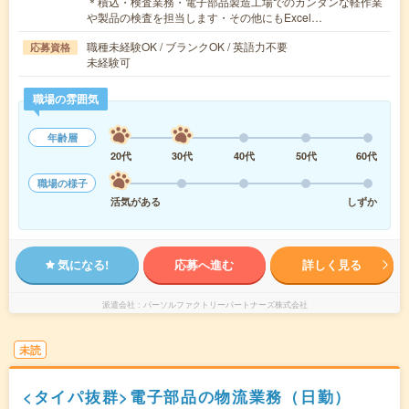
＊積込・検査業務・電子部品製造工場でのカンタンな軽作業
や製品の検査を担当します・その他にもExcel…
職種未経験OK / ブランクOK / 英語力不要
応募資格
未経験可
職場の雰囲気
年齢層
20代
30代
40代
50代
60代
職場の様子
活気がある
しずか
気になる!
応募へ進む
詳しく見る
派遣会社
パーソルファクトリーパートナーズ株式会社
未読
<タイパ抜群>電子部品の物流業務（日勤）