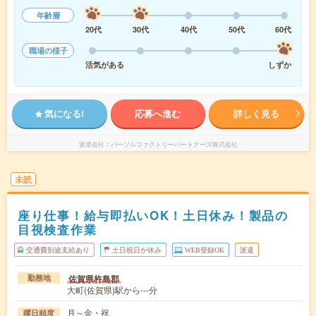
年齢層
20代
30代
40代
50代
60代
職場の様子
活気がある
しずか
気になる!
応募へ進む
詳しく見る
派遣会社
パーソルファクトリーパートナーズ株式会社
未読
座り仕事！給与即払いOK！土日休み！製品の
目視検査作業
交通費別途支給あり
土日祝日が休み
WEB登録OK
派遣
佐賀県杵島郡
勤務地
大町(佐賀県)駅から---分
月～金・祝
曜日頻度