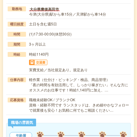
大分県豊後高田市
勤務地
今津(大分県)駅から車15分／天津駅から車14分
土日を含む週5日
曜日頻度
(1)17:30-00:00(休憩30分)
時間
3ヶ月以上
期間
時給1140円
時給
交通費
実費支給／当社規定あり。規定あり
軽作業（仕分け・ピッキング・検品、商品管理）
仕事内容
「夜の時間を有効活用して、しっかり稼ぎたい」そんな方に
オススメのお仕事です！時給1,140円に加え、…
職種未経験OK / ブランクOK
応募資格
資格・経験不問です ランスタッドは、きめ細やかなフォロー
で就業後も安心！お気軽に何でもご相談ください…
職場の雰囲気
年齢層