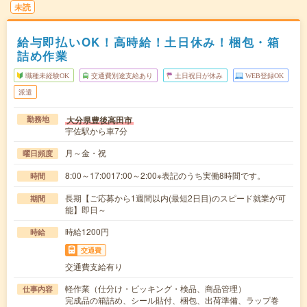
未読
給与即払いOK！高時給！土日休み！梱包・箱
詰め作業
職種未経験OK
交通費別途支給あり
土日祝日が休み
WEB登録OK
派遣
大分県豊後高田市
勤務地
宇佐駅から車7分
月～金・祝
曜日頻度
8:00～17:0017:00～2:00※表記のうち実働8時間です。
時間
長期【ご応募から1週間以内(最短2日目)のスピード就業が可
期間
能】即日～
時給1200円
時給
交通費
交通費支給有り
軽作業（仕分け・ピッキング・検品、商品管理）
仕事内容
完成品の箱詰め、シール貼付、梱包、出荷準備、ラップ巻