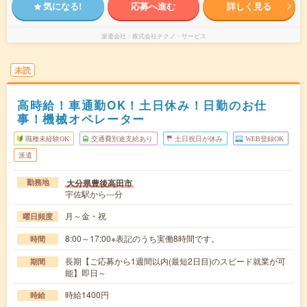
気になる!
応募へ進む
詳しく見る
派遣会社
株式会社テクノ・サービス
未読
高時給！車通勤OK！土日休み！日勤のお仕
事！機械オペレーター
職種未経験OK
交通費別途支給あり
土日祝日が休み
WEB登録OK
派遣
大分県豊後高田市
勤務地
宇佐駅から---分
月～金・祝
曜日頻度
8:00～17:00※表記のうち実働8時間です。
時間
長期【ご応募から1週間以内(最短2日目)のスピード就業が可
期間
能】即日～
時給1400円
時給