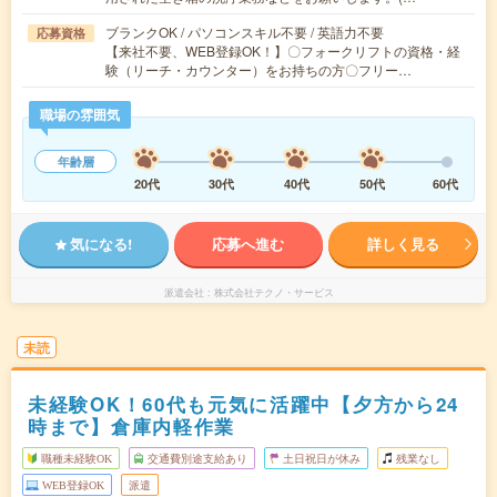
ブランクOK / パソコンスキル不要 / 英語力不要
応募資格
【来社不要、WEB登録OK！】〇フォークリフトの資格・経
験（リーチ・カウンター）をお持ちの方〇フリー…
職場の雰囲気
年齢層
20代
30代
40代
50代
60代
気になる!
応募へ進む
詳しく見る
派遣会社
株式会社テクノ・サービス
未読
未経験OK！60代も元気に活躍中【夕方から24
時まで】倉庫内軽作業
職種未経験OK
交通費別途支給あり
土日祝日が休み
残業なし
WEB登録OK
派遣