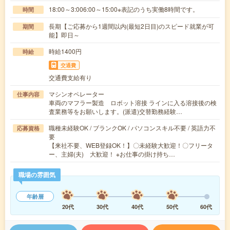
18:00～3:006:00～15:00※表記のうち実働8時間です。
時間
長期【ご応募から1週間以内(最短2日目)のスピード就業が可
期間
能】即日～
時給1400円
時給
交通費
交通費支給有り
マシンオペレーター
仕事内容
車両のマフラー製造 ロボット溶接 ラインに入る溶接後の検
査業務等をお願いします。(派遣)交替勤務経験…
職種未経験OK / ブランクOK / パソコンスキル不要 / 英語力不
応募資格
要
【来社不要、WEB登録OK！】〇未経験大歓迎！〇フリータ
ー、主婦(夫) 大歓迎！ ※お仕事の掛け持ち…
職場の雰囲気
年齢層
20代
30代
40代
50代
60代