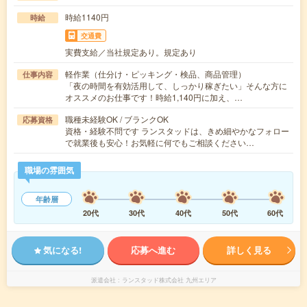
時給1140円
時給
交通費
実費支給／当社規定あり。規定あり
軽作業（仕分け・ピッキング・検品、商品管理）
仕事内容
「夜の時間を有効活用して、しっかり稼ぎたい」そんな方に
オススメのお仕事です！時給1,140円に加え、…
職種未経験OK / ブランクOK
応募資格
資格・経験不問です ランスタッドは、きめ細やかなフォロー
で就業後も安心！お気軽に何でもご相談ください…
職場の雰囲気
年齢層
20代
30代
40代
50代
60代
気になる!
応募へ進む
詳しく見る
派遣会社
ランスタッド株式会社 九州エリア