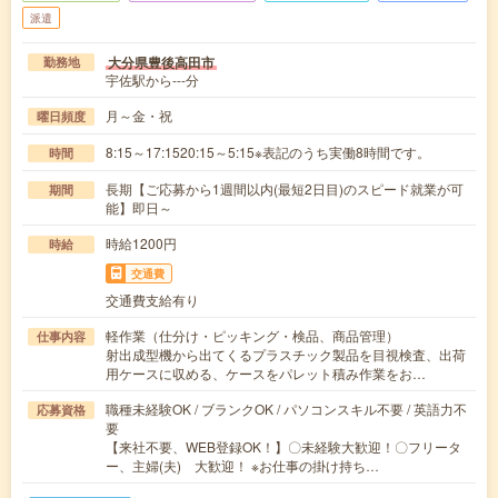
派遣
大分県豊後高田市
勤務地
宇佐駅から---分
月～金・祝
曜日頻度
8:15～17:1520:15～5:15※表記のうち実働8時間です。
時間
長期【ご応募から1週間以内(最短2日目)のスピード就業が可
期間
能】即日～
時給1200円
時給
交通費
交通費支給有り
軽作業（仕分け・ピッキング・検品、商品管理）
仕事内容
射出成型機から出てくるプラスチック製品を目視検査、出荷
用ケースに収める、ケースをパレット積み作業をお…
職種未経験OK / ブランクOK / パソコンスキル不要 / 英語力不
応募資格
要
【来社不要、WEB登録OK！】〇未経験大歓迎！〇フリータ
ー、主婦(夫) 大歓迎！ ※お仕事の掛け持ち…