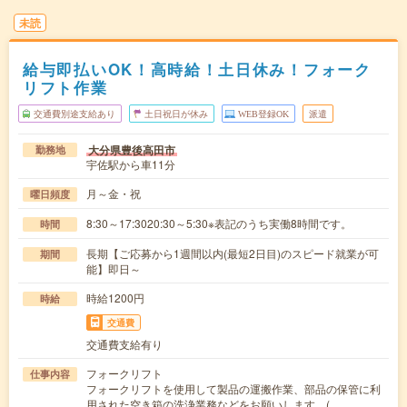
未読
給与即払いOK！高時給！土日休み！フォーク
リフト作業
交通費別途支給あり
土日祝日が休み
WEB登録OK
派遣
大分県豊後高田市
勤務地
宇佐駅から車11分
月～金・祝
曜日頻度
8:30～17:3020:30～5:30※表記のうち実働8時間です。
時間
長期【ご応募から1週間以内(最短2日目)のスピード就業が可
期間
能】即日～
時給1200円
時給
交通費
交通費支給有り
フォークリフト
仕事内容
フォークリフトを使用して製品の運搬作業、部品の保管に利
用された空き箱の洗浄業務などをお願いします。(…