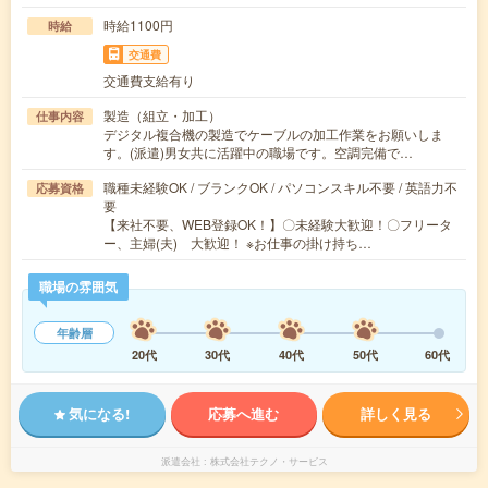
時給1100円
時給
交通費
交通費支給有り
製造（組立・加工）
仕事内容
デジタル複合機の製造でケーブルの加工作業をお願いしま
す。(派遣)男女共に活躍中の職場です。空調完備で…
職種未経験OK / ブランクOK / パソコンスキル不要 / 英語力不
応募資格
要
【来社不要、WEB登録OK！】〇未経験大歓迎！〇フリータ
ー、主婦(夫) 大歓迎！ ※お仕事の掛け持ち…
職場の雰囲気
年齢層
20代
30代
40代
50代
60代
気になる!
応募へ進む
詳しく見る
派遣会社
株式会社テクノ・サービス