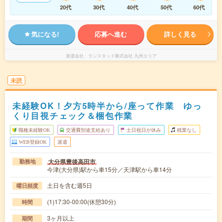
20代
30代
40代
50代
60代
気になる!
応募へ進む
詳しく見る
派遣会社
ランスタッド株式会社 九州エリア
未読
未経験OK！夕方5時半から/座って作業 ゆっ
くり目視チェック＆梱包作業
職種未経験OK
交通費別途支給あり
土日祝日が休み
残業なし
WEB登録OK
派遣
大分県豊後高田市
勤務地
今津(大分県)駅から車15分／天津駅から車14分
土日を含む週5日
曜日頻度
(1)17:30-00:00(休憩30分)
時間
3ヶ月以上
期間