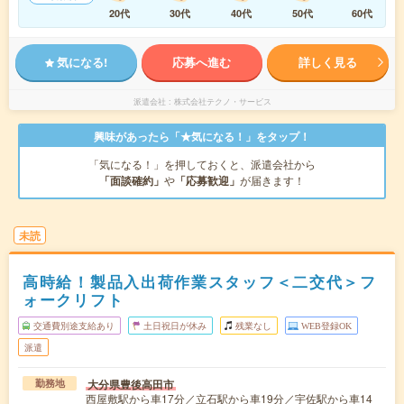
20代
30代
40代
50代
60代
気になる!
応募へ進む
詳しく見る
派遣会社
株式会社テクノ・サービス
興味があったら「★気になる！」をタップ！
「気になる！」を押しておくと、派遣会社から
「面談確約」
や
「応募歓迎」
が届きます！
未読
高時給！製品入出荷作業スタッフ＜二交代＞フ
ォークリフト
交通費別途支給あり
土日祝日が休み
残業なし
WEB登録OK
派遣
大分県豊後高田市
勤務地
西屋敷駅から車17分／立石駅から車19分／宇佐駅から車14