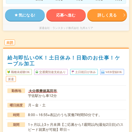
気になる!
応募へ進む
詳しく見る
派遣会社
ランスタッド株式会社 九州エリア
未読
給与即払いOK！土日休み！日勤のお仕事！ケ
ーブル加工
職種未経験OK
交通費別途支給あり
土日祝日が休み
WEB登録OK
派遣
大分県豊後高田市
勤務地
宇佐駅から車12分
月～金・土
曜日頻度
8:00～16:55※表記のうち実働7時間50分です。
時間
1ヶ月以上3ヶ月未満【ご応募から1週間以内(最短2日目)のス
期間
ピード就業が可能】即日～