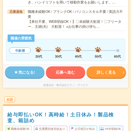
き、ハンドリフトを用いて移動作業をお願いします。…
職種未経験OK / ブランクOK / パソコンスキル不要 / 英語力不
応募資格
要
【来社不要、WEB登録OK！】〇未経験大歓迎！〇フリータ
ー、主婦(夫) 大歓迎！ ※お仕事の掛け持ち…
職場の雰囲気
年齢層
20代
30代
40代
50代
60代
気になる!
応募へ進む
詳しく見る
派遣会社
株式会社テクノ・サービス
未読
給与即払いOK！高時給！土日休み！製品検
査、箱詰め
職種未経験OK
交通費別途支給あり
土日祝日が休み
WEB登録OK