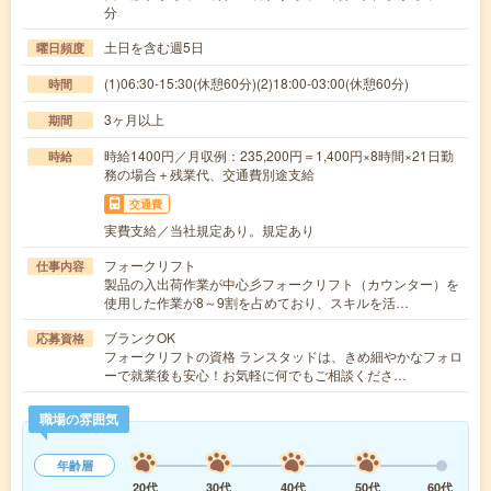
分
土日を含む週5日
曜日頻度
(1)06:30-15:30(休憩60分)(2)18:00-03:00(休憩60分)
時間
3ヶ月以上
期間
時給1400円／月収例：235,200円＝1,400円×8時間×21日勤
時給
務の場合＋残業代、交通費別途支給
交通費
実費支給／当社規定あり。規定あり
フォークリフト
仕事内容
製品の入出荷作業が中心彡フォークリフト（カウンター）を
使用した作業が8～9割を占めており、スキルを活…
ブランクOK
応募資格
フォークリフトの資格 ランスタッドは、きめ細やかなフォロ
ーで就業後も安心！お気軽に何でもご相談くださ…
職場の雰囲気
年齢層
20代
30代
40代
50代
60代