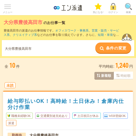
メニュー
気になる!
ログイン
検索
大分県豊後高田市
のお仕事一覧
豊後高田市の派遣のお仕事情報です。
オフィスワーク・事務系
、
営業・販売・サービ
ス系
、
クリエイティブ系
などのお仕事を取り揃えています。さらに、
短期
・
単発
など
の期間や、
職種未経験OK
などのこだわり条件で絞り込んでいただけます。
条件の変更
また、
国東市
・
宇佐市
・
杵築市
など隣接エリアのお仕事もご確認いただけます。
大分県豊後高田市
10
1,240
全
件
平均時給:
円
時給順
新着順
未読
給与即払いOK！高時給！土日休み！倉庫内仕
分け作業
職種未経験OK
交通費別途支給あり
土日祝日が休み
WEB登録OK
派遣
大分県豊後高田市
勤務地