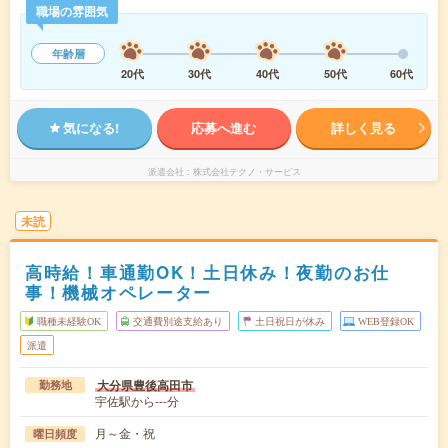
職場の雰囲気
年齢層
20代
30代
40代
50代
60代
気になる!
応募へ進む
詳しく見る
派遣会社
株式会社テクノ・サービス
未読
高時給！車通勤OK！土日休み！夜勤のお仕
事！機械オペレーター
職種未経験OK
交通費別途支給あり
土日祝日が休み
WEB登録OK
派遣
大分県豊後高田市
勤務地
宇佐駅から---分
月～金・祝
曜日頻度