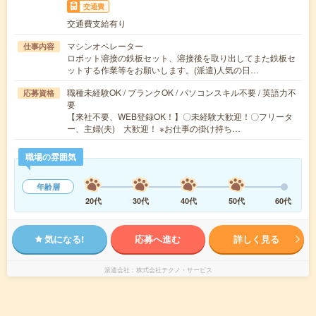
交通費
交通費支給有り
マシンオペレーター
仕事内容
ロボット溶接の鉄板セット、溶接後を取り出してまた鉄板セ
ットする作業等をお願いします。(派遣)人気の日…
職種未経験OK / ブランクOK / パソコンスキル不要 / 英語力不
応募資格
要
【来社不要、WEB登録OK！】〇未経験大歓迎！〇フリータ
ー、主婦(夫) 大歓迎！ ※お仕事の掛け持ち…
職場の雰囲気
年齢層
20代
30代
40代
50代
60代
気になる!
応募へ進む
詳しく見る
派遣会社
株式会社テクノ・サービス