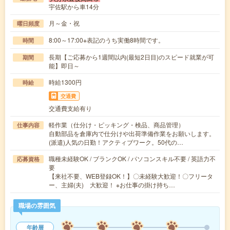
宇佐駅から車14分
月～金・祝
曜日頻度
8:00～17:00※表記のうち実働8時間です。
時間
長期【ご応募から1週間以内(最短2日目)のスピード就業が可
期間
能】即日～
時給1300円
時給
交通費
交通費支給有り
軽作業（仕分け・ピッキング・検品、商品管理）
仕事内容
自動部品を倉庫内で仕分けや出荷準備作業をお願いします。
(派遣)人気の日勤！アクティブワーク。50代の…
職種未経験OK / ブランクOK / パソコンスキル不要 / 英語力不
応募資格
要
【来社不要、WEB登録OK！】〇未経験大歓迎！〇フリータ
ー、主婦(夫) 大歓迎！ ※お仕事の掛け持ち…
職場の雰囲気
年齢層