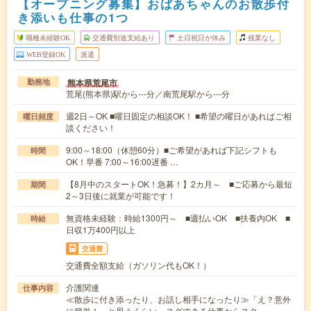
【オープニング募集】おばあちゃんのお散歩付
き添いも仕事の1つ
職種未経験OK
交通費別途支給あり
土日祝日が休み
残業なし
WEB登録OK
派遣
熊本県荒尾市
勤務地
荒尾(熊本県)駅から---分／南荒尾駅から---分
週2日～OK ■曜日固定の相談OK！ ■希望の曜日があればご相
曜日頻度
談ください！
9:00～18:00（休憩60分）■ご希望があれば下記シフトも
時間
OK！早番 7:00～16:00遅番 …
【8月中のスタートOK！急募！】2カ月～ ■ご応募から最短
期間
2～3日後に就業が可能です！
無資格未経験：時給1300円～ ■週払いOK ■扶養内OK ■
時給
日収1万400円以上
交通費
交通費全額支給（ガソリン代もOK！）
介護関連
仕事内容
≪散歩に付き添ったり、お話し相手になったり≫「え？意外
に簡単！」と思うくらい、スグできる仕事からスタ…