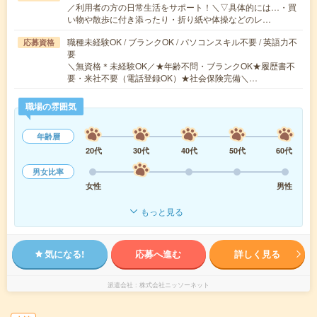
／利用者の方の日常生活をサポート！＼▽具体的には…・買
い物や散歩に付き添ったり・折り紙や体操などのレ…
職種未経験OK / ブランクOK / パソコンスキル不要 / 英語力不
応募資格
要
＼無資格＊未経験OK／★年齢不問・ブランクOK★履歴書不
要・来社不要（電話登録OK）★社会保険完備＼…
職場の雰囲気
年齢層
20代
30代
40代
50代
60代
男女比率
女性
男性
もっと見る
気になる!
応募へ進む
詳しく見る
派遣会社
株式会社ニッソーネット