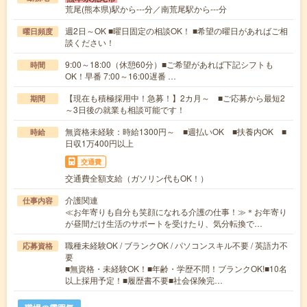
荒尾(熊本県)駅から---分／南荒尾駅から---分
週2日～OK ■曜日固定の相談OK！ ■希望の曜日があればご相
曜日頻度
談ください！
9:00～18:00（休憩60分）■ご希望があれば下記シフトも
時間
OK！早番 7:00～16:00遅番 …
【現在も積極採用中！急募！】2カ月～ ■ご応募から最短2
期間
～3日後の就業も相談可能です！
無資格未経験：時給1300円～ ■週払いOK ■扶養内OK ■
時給
日収1万400円以上
交通費
交通費全額支給（ガソリン代もOK！）
介護関連
仕事内容
≪お年寄りも自分も笑顔になれる介護の仕事！≫＊お年寄り
が昼間だけ生活のサポートを受けたり、気分転換で…
職種未経験OK / ブランクOK / パソコンスキル不要 / 英語力不
応募資格
要
■無資格・未経験OK！■年齢・学歴不問！ブランクOK!■10名
以上採用予定！■履歴書不要■社会保険完…