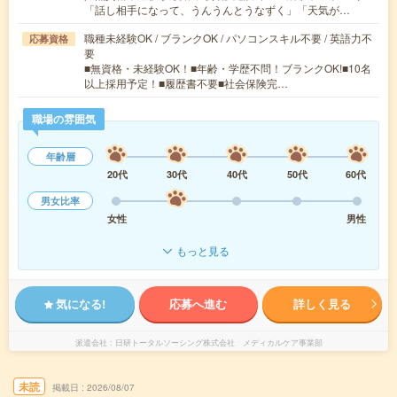
「話し相手になって、うんうんとうなずく」「天気が…
職種未経験OK / ブランクOK / パソコンスキル不要 / 英語力不
応募資格
要
■無資格・未経験OK！■年齢・学歴不問！ブランクOK!■10名
以上採用予定！■履歴書不要■社会保険完…
職場の雰囲気
年齢層
20代
30代
40代
50代
60代
男女比率
女性
男性
もっと見る
気になる!
応募へ進む
詳しく見る
派遣会社
日研トータルソーシング株式会社 メディカルケア事業部
未読
掲載日
2026/08/07