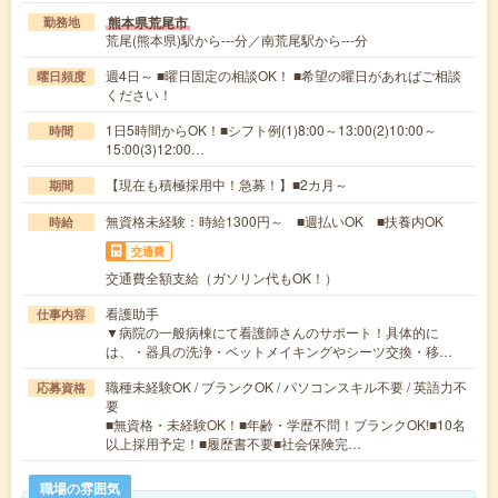
熊本県荒尾市
勤務地
荒尾(熊本県)駅から---分／南荒尾駅から---分
週4日～ ■曜日固定の相談OK！ ■希望の曜日があればご相談
曜日頻度
ください！
1日5時間からOK！■シフト例(1)8:00～13:00(2)10:00～
時間
15:00(3)12:00…
【現在も積極採用中！急募！】■2カ月～
期間
無資格未経験：時給1300円～ ■週払いOK ■扶養内OK
時給
交通費
交通費全額支給（ガソリン代もOK！）
看護助手
仕事内容
▼病院の一般病棟にて看護師さんのサポート！具体的に
は、・器具の洗浄・ベットメイキングやシーツ交換・移…
職種未経験OK / ブランクOK / パソコンスキル不要 / 英語力不
応募資格
要
■無資格・未経験OK！■年齢・学歴不問！ブランクOK!■10名
以上採用予定！■履歴書不要■社会保険完…
職場の雰囲気