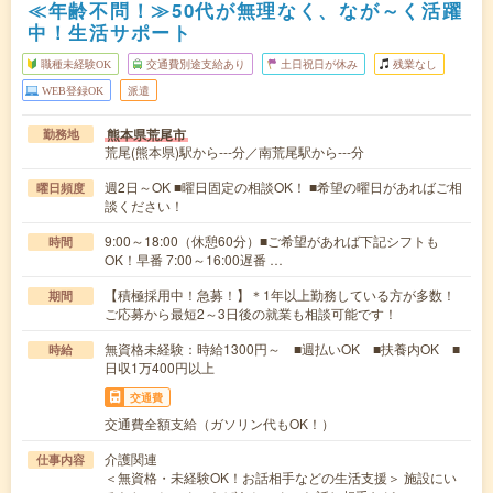
≪年齢不問！≫50代が無理なく、なが～く活躍
中！生活サポート
職種未経験OK
交通費別途支給あり
土日祝日が休み
残業なし
WEB登録OK
派遣
熊本県荒尾市
勤務地
荒尾(熊本県)駅から---分／南荒尾駅から---分
週2日～OK ■曜日固定の相談OK！ ■希望の曜日があればご相
曜日頻度
談ください！
9:00～18:00（休憩60分）■ご希望があれば下記シフトも
時間
OK！早番 7:00～16:00遅番 …
【積極採用中！急募！】＊1年以上勤務している方が多数！
期間
ご応募から最短2～3日後の就業も相談可能です！
無資格未経験：時給1300円～ ■週払いOK ■扶養内OK ■
時給
日収1万400円以上
交通費
交通費全額支給（ガソリン代もOK！）
介護関連
仕事内容
＜無資格・未経験OK！お話相手などの生活支援＞ 施設にい