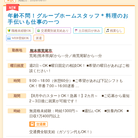
掲載日
2026/08/07
NEW
年齢不問！グループホームスタッフ＊料理のお
手伝いも仕事の一つ
職種未経験OK
交通費別途支給あり
土日祝日が休み
残業なし
WEB登録OK
派遣
熊本県荒尾市
勤務地
荒尾(熊本県)駅から---分／南荒尾駅から---分
週2日～OK ■曜日固定の相談OK！ ■希望の曜日があればご相
曜日頻度
談ください！
9:00～18:00（休憩60分）■ご希望があれば下記シフトも
時間
OK！早番 7:00～16:00遅番 …
【8月中のスタートOK！急募！】2カ月～ ■ご応募から最短
期間
2～3日後に就業が可能です！
無資格未経験：時給1300円～ ■週払いOK ■扶養内OK ■
時給
日収1万400円以上
交通費
交通費全額支給（ガソリン代もOK！）