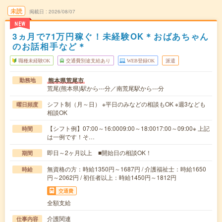
未読
掲載日
2026/08/07
NEW
3ヵ月で71万円稼ぐ！未経験OK＊おばあちゃん
のお話相手など＊
職種未経験OK
交通費別途支給あり
WEB登録OK
派遣
熊本県荒尾市
勤務地
荒尾(熊本県)駅から---分／南荒尾駅から---分
シフト制（月～日） ※平日のみなどの相談もOK ※週3なども
曜日頻度
相談OK
【シフト例】07:00～16:0009:00～18:0017:00～09:00※ 上記
時間
は一例です！そ…
即日～2ヶ月以上 ■開始日の相談OK！
期間
無資格の方：時給1350円～1687円 / 介護福祉士：時給1650
時給
円～2062円 / 初任者以上：時給1450円～1812円
交通費
全額支給
介護関連
仕事内容