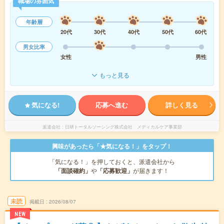
職場の雰囲気
年齢層
20代
30代
40代
50代
60代
男女比率
女性
男性
もっと見る
気になる!
応募へ進む
詳しく見る
派遣会社
日研トータルソーシング株式会社 メディカルケア事業部
興味があったら「★気になる！」をタップ！
「気になる！」を押しておくと、派遣会社から
「面談確約」
や
「応募歓迎」
が届きます！
未読
掲載日
2026/08/07
NEW