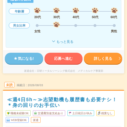
年齢層
20代
30代
40代
50代
60代
男女比率
女性
男性
もっと見る
気になる!
応募へ進む
詳しく見る
派遣会社
日研トータルソーシング株式会社 メディカルケア事業部
未読
掲載日
2026/08/03
≪週4日5h～≫志望動機も履歴書も必要ナシ！
＊身の回りのお手伝い
職種未経験OK
交通費別途支給あり
土日祝日が休み
残業なし
WEB登録OK
派遣