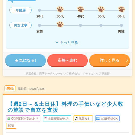
年齢層
20代
30代
40代
50代
60代
男女比率
女性
男性
もっと見る
気になる!
応募へ進む
詳しく見る
派遣会社
日研トータルソーシング株式会社 メディカルケア事業部
未読
掲載日
2026/08/01
【週2日～＆土日休】料理の手伝いなど少人数
の施設で自立を支援
交通費別途支給あり
土日祝日が休み
残業なし
WEB登録OK
派遣