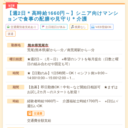
NEW
【週2日＊高時給1660円～】シニア向けマンシ
ョンで食事の配膳や見守り＊介護
交通費別途支給あり
土日祝日が休み
残業なし
WEB登録OK
派遣
熊本県荒尾市
勤務地
荒尾(熊本県)駅から---分／南荒尾駅から---分
★週2日～（月～日） ※希望のシフトを毎月提出（日数と曜
曜日頻度
日の組み合わせや固定も可）
★【日勤のみ】1日5時間～OK！≪シフト例≫9:00～
時間
14:0010:00～15:0012:00～1…
【急募】即日勤務OK！中旬～など開始日相談可 ★まずは
期間
お試し2カ月～のスタートも歓迎！
経験者時給1660円～ 介護福祉士時給1700円～ ※日払い/
時給
週払いOK
交通費
交通費全額支給