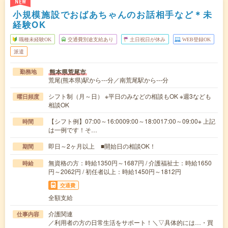
NEW
小規模施設でおばあちゃんのお話相手など＊未
経験OK
職種未経験OK
交通費別途支給あり
土日祝日が休み
WEB登録OK
派遣
熊本県荒尾市
勤務地
荒尾(熊本県)駅から---分／南荒尾駅から---分
シフト制（月～日） ※平日のみなどの相談もOK ※週3なども
曜日頻度
相談OK
【シフト例】07:00～16:0009:00～18:0017:00～09:00※ 上記
時間
は一例です！そ…
即日～2ヶ月以上 ■開始日の相談OK！
期間
無資格の方：時給1350円～1687円 / 介護福祉士：時給1650
時給
円～2062円 / 初任者以上：時給1450円～1812円
交通費
全額支給
介護関連
仕事内容
／利用者の方の日常生活をサポート！＼▽具体的には…・買