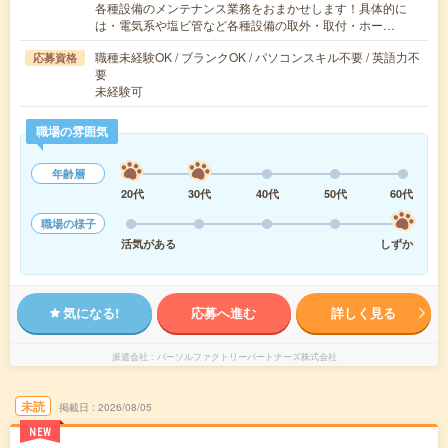
各種設備のメンテナンス業務をおまかせします！具体的に
は・電気系や塩ビ管など各種設備の取外・取付・ホー…
職種未経験OK / ブランクOK / パソコンスキル不要 / 英語力不
応募資格
要
未経験可
職場の雰囲気
年齢層
20代
30代
40代
50代
60代
職場の様子
活気がある
しずか
気になる!
応募へ進む
詳しく見る
派遣会社
パーソルファクトリーパートナーズ株式会社
未読
掲載日
2026/08/05
NEW