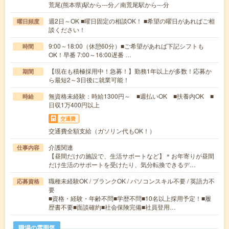
荒尾(熊本県)駅から---分／南荒尾駅から---分
週2日～OK ■曜日固定の相談OK！ ■希望の曜日があればご相
曜日頻度
談ください！
9:00～18:00（休憩60分）■ご希望があれば下記シフトも
時間
OK！早番 7:00～16:00遅番 …
【現在も積極採用中！急募！】勤務1年以上が多数！応募か
期間
ら最短2～3日後に就業可能！
無資格未経験：時給1300円～ ■週払いOK ■扶養内OK ■
時給
日収1万400円以上
交通費
交通費全額支給（ガソリン代もOK！）
介護関連
仕事内容
【昼間だけの施設で、生活サポートなど】＊お年寄りが昼間
だけ生活のサポートを受けたり、気分転換できるデ…
職種未経験OK / ブランクOK / パソコンスキル不要 / 英語力不
応募資格
要
■資格・経験・年齢不問■学歴不問■10名以上採用予定！■履
歴書不要■面談確約■社会保険完備■社員登用…
職場の雰囲気