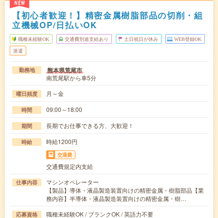
NEW
【初心者歓迎！】精密金属樹脂部品の切削・組
立機械OP/日払いOK
職種未経験OK
交通費別途支給あり
土日祝日が休み
WEB登録OK
派遣
熊本県荒尾市
勤務地
南荒尾駅から車5分
月～金
曜日頻度
09:00～18:00
時間
長期でお仕事できる方、大歓迎！
期間
時給1200円
時給
交通費
交通費規定内支給
マシンオペレーター
仕事内容
【製品】導体・液晶製造装置向けの精密金属・樹脂部品【業
務内容】半導体・液晶製造装置向けの精密金属・樹…
職種未経験OK / ブランクOK / 英語力不要
応募資格