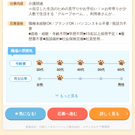
介護関連
仕事内容
≪自立した生活のための見守りやお手伝い！≫お年寄りが少
人数で生活する「グループホーム」。利用者さんが…
職種未経験OK / ブランクOK / パソコンスキル不要 / 英語力不
応募資格
要
■資格・経験・年齢不問■学歴不問■10名以上採用予定！■履
歴書不要■面談確約■社会保険完備■社員登用…
職場の雰囲気
年齢層
20代
30代
40代
50代
60代
男女比率
女性
男性
もっと見る
気になる!
応募へ進む
詳しく見る
派遣会社
日研トータルソーシング株式会社 メディカルケア事業部