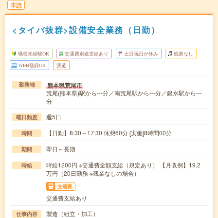
未読
<タイパ抜群>設備安全業務（日勤）
職種未経験OK
交通費別途支給あり
土日祝日が休み
残業なし
WEB登録OK
派遣
熊本県荒尾市
勤務地
荒尾(熊本県)駅から---分／南荒尾駅から---分／銀水駅から---
分
週5日
曜日頻度
【日勤】8:30～17:30 休憩60分 [実働]8時間00分
時間
即日～長期
期間
時給1200円 ※交通費全額支給（規定あり） 【月収例】19.2
時給
万円（20日勤務 ※残業なしの場合）
交通費
交通費支給あり
製造（組立・加工）
仕事内容