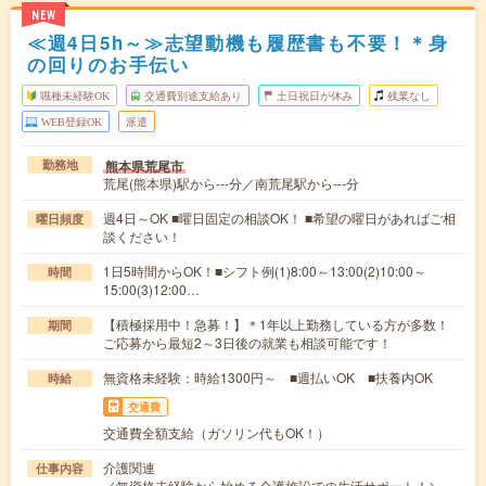
NEW
≪週4日5h～≫志望動機も履歴書も不要！＊身
の回りのお手伝い
職種未経験OK
交通費別途支給あり
土日祝日が休み
残業なし
WEB登録OK
派遣
熊本県荒尾市
勤務地
荒尾(熊本県)駅から---分／南荒尾駅から---分
週4日～OK ■曜日固定の相談OK！ ■希望の曜日があればご相
曜日頻度
談ください！
1日5時間からOK！■シフト例(1)8:00～13:00(2)10:00～
時間
15:00(3)12:00…
【積極採用中！急募！】＊1年以上勤務している方が多数！
期間
ご応募から最短2～3日後の就業も相談可能です！
無資格未経験：時給1300円～ ■週払いOK ■扶養内OK
時給
交通費
交通費全額支給（ガソリン代もOK！）
介護関連
仕事内容
／無資格未経験から始める介護施設での生活サポート！＼