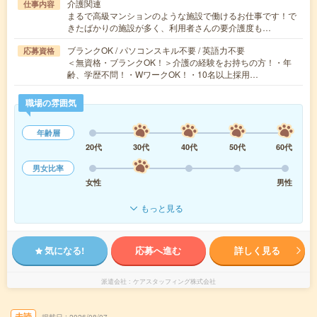
介護関連
仕事内容
まるで高級マンションのような施設で働けるお仕事です！で
きたばかりの施設が多く、利用者さんの要介護度も…
ブランクOK / パソコンスキル不要 / 英語力不要
応募資格
＜無資格・ブランクOK！＞介護の経験をお持ちの方！・年
齢、学歴不問！・WワークOK！・10名以上採用…
職場の雰囲気
年齢層
20代
30代
40代
50代
60代
男女比率
女性
男性
もっと見る
気になる!
応募へ進む
詳しく見る
派遣会社
ケアスタッフィング株式会社
未読