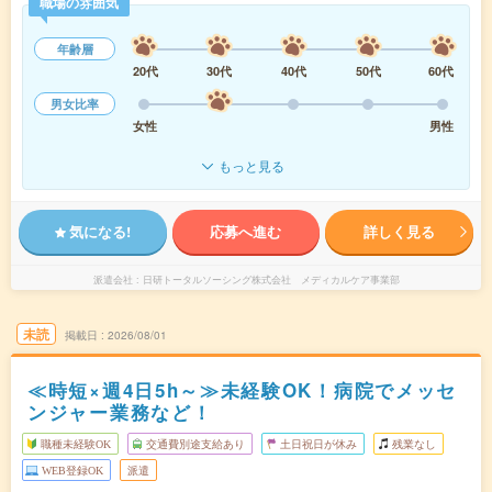
職場の雰囲気
年齢層
20代
30代
40代
50代
60代
男女比率
女性
男性
もっと見る
気になる!
応募へ進む
詳しく見る
派遣会社
日研トータルソーシング株式会社 メディカルケア事業部
未読
掲載日
2026/08/01
≪時短×週4日5h～≫未経験OK！病院でメッセ
ンジャー業務など！
職種未経験OK
交通費別途支給あり
土日祝日が休み
残業なし
WEB登録OK
派遣