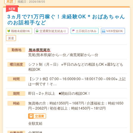
未読
掲載日
2026/08/05
NEW
3ヵ月で71万円稼ぐ！未経験OK＊おばあちゃん
のお話相手など
職種未経験OK
交通費別途支給あり
土日祝日が休み
WEB登録OK
派遣
熊本県荒尾市
勤務地
荒尾(熊本県)駅から---分／南荒尾駅から---分
シフト制（月～日） ※平日のみなどの相談もOK ※週3なども
曜日頻度
相談OK
【シフト例】07:00～16:0009:00～18:0017:00～09:00※ 上記
時間
は一例です！そ…
即日～2ヶ月以上 ■開始日の相談OK！
期間
無資格の方：時給1350円～1687円 / 介護福祉士：時給1650
時給
円～2062円 / 初任者以上：時給1450円～1812円
交通費
全額支給
介護関連
仕事内容