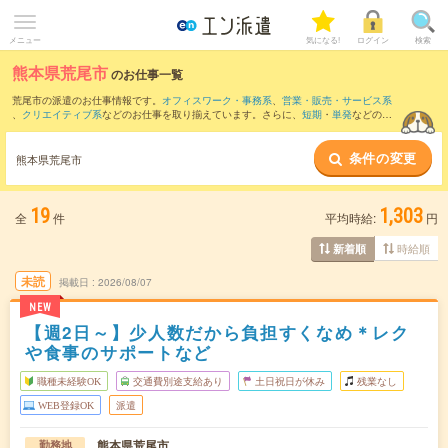
メニュー
気になる!
ログイン
検索
熊本県荒尾市
のお仕事一覧
荒尾市の派遣のお仕事情報です。
オフィスワーク・事務系
、
営業・販売・サービス系
、
クリエイティブ系
などのお仕事を取り揃えています。さらに、
短期
・
単発
などの期
間や、
職種未経験OK
などのこだわり条件で絞り込んでいただけます。
条件の変更
また、
玉名郡
・
大牟田市
・
玉名市
など隣接エリアのお仕事もご確認いただけます。
熊本県荒尾市
19
1,303
全
件
平均時給:
円
時給順
新着順
未読
掲載日
2026/08/07
NEW
【週2日～】少人数だから負担すくなめ＊レク
や食事のサポートなど
職種未経験OK
交通費別途支給あり
土日祝日が休み
残業なし
WEB登録OK
派遣
熊本県荒尾市
勤務地