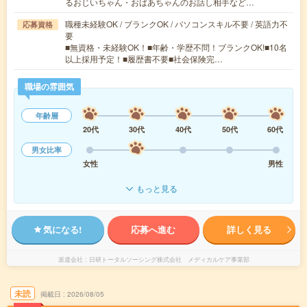
るおじいちゃん・おばあちゃんのお話し相手など…
職種未経験OK / ブランクOK / パソコンスキル不要 / 英語力不
応募資格
要
■無資格・未経験OK！■年齢・学歴不問！ブランクOK!■10名
以上採用予定！■履歴書不要■社会保険完…
職場の雰囲気
年齢層
20代
30代
40代
50代
60代
男女比率
女性
男性
もっと見る
気になる!
応募へ進む
詳しく見る
派遣会社
日研トータルソーシング株式会社 メディカルケア事業部
未読
掲載日
2026/08/05