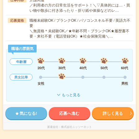
／利用者の方の日常生活をサポート！＼▽具体的には…・買
い物や散歩に付き添ったり・折り紙や体操などのレ…
職種未経験OK / ブランクOK / パソコンスキル不要 / 英語力不
応募資格
要
＼無資格＊未経験OK／★年齢不問・ブランクOK★履歴書不
要・来社不要（電話登録OK）★社会保険完備＼…
職場の雰囲気
年齢層
20代
30代
40代
50代
60代
男女比率
女性
男性
もっと見る
気になる!
応募へ進む
詳しく見る
派遣会社
株式会社ニッソーネット