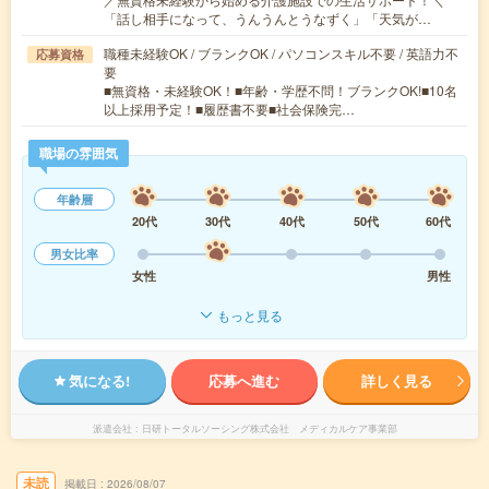
「話し相手になって、うんうんとうなずく」「天気が…
職種未経験OK / ブランクOK / パソコンスキル不要 / 英語力不
応募資格
要
■無資格・未経験OK！■年齢・学歴不問！ブランクOK!■10名
以上採用予定！■履歴書不要■社会保険完…
職場の雰囲気
年齢層
20代
30代
40代
50代
60代
男女比率
女性
男性
もっと見る
気になる!
応募へ進む
詳しく見る
派遣会社
日研トータルソーシング株式会社 メディカルケア事業部
未読
掲載日
2026/08/07