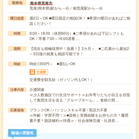
熊本県荒尾市
勤務地
荒尾(熊本県)駅から---分／南荒尾駅から---分
週2日～OK ■曜日固定の相談OK！ ■希望の曜日があればご相
曜日頻度
談ください！
9:00～18:00（休憩60分）■ご希望があれば下記シフトも
時間
OK！早番 7:00～16:00遅番 …
【現在も積極採用中！急募！】2カ月～ ■ご応募から最短2
期間
～3日後の就業も相談可能です！
時給1350円～ ■週払いOK
時給
交通費
交通費全額支給（ガソリン代もOK！）
介護関連
仕事内容
≪少人数施設での生活サポート≫お年寄りたちが自立を目指
して集団生活を送る「グループホーム」。食材の買…
ブランクOK / パソコンスキル不要 / 英語力不要
応募資格
≪年齢・学歴不問！≫■資格と実務経験をお持ちの方＊履歴
書不要＊面談確約≪待遇≫・社会保険完備・社員登…
職場の雰囲気