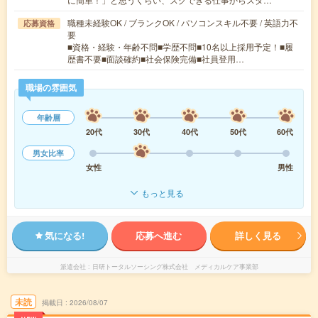
職種未経験OK / ブランクOK / パソコンスキル不要 / 英語力不
応募資格
要
■資格・経験・年齢不問■学歴不問■10名以上採用予定！■履
歴書不要■面談確約■社会保険完備■社員登用…
職場の雰囲気
年齢層
20代
30代
40代
50代
60代
男女比率
女性
男性
もっと見る
気になる!
応募へ進む
詳しく見る
派遣会社
日研トータルソーシング株式会社 メディカルケア事業部
未読
掲載日
2026/08/07