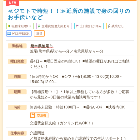
NEW
≪ジモトで時短！！≫近所の施設で身の回りの
お手伝いなど
職種未経験OK
交通費別途支給あり
土日祝日が休み
残業なし
WEB登録OK
派遣
熊本県荒尾市
勤務地
荒尾(熊本県)駅から---分／南荒尾駅から---分
週4日～ ■曜日固定の相談OK！ ■希望の曜日があればご相談
曜日頻度
ください！
1日5時間からOK！■シフト例(1)8:00～13:00(2)10:00～
時間
15:00(3)12:00…
【積極採用中！】＊1年以上勤務している方が多数！ご応募
期間
から最短2～3日後の就業も相談可能です！
無資格未経験：時給1300円～ ■週払いOK ■扶養内OK
時給
交通費
交通費全額支給（ガソリン代もOK！）
介護関連
仕事内容
／無資格未経験から始める介護施設での生活サポート！＼