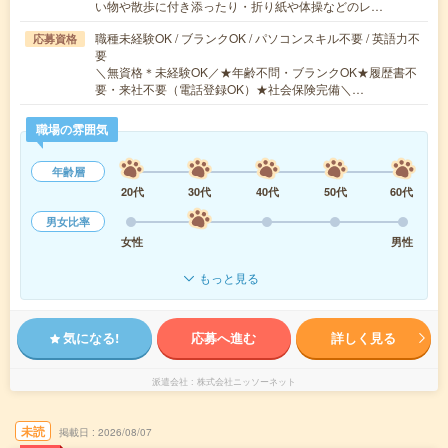
い物や散歩に付き添ったり・折り紙や体操などのレ…
職種未経験OK / ブランクOK / パソコンスキル不要 / 英語力不
応募資格
要
＼無資格＊未経験OK／★年齢不問・ブランクOK★履歴書不
要・来社不要（電話登録OK）★社会保険完備＼…
職場の雰囲気
年齢層
20代
30代
40代
50代
60代
男女比率
女性
男性
もっと見る
気になる!
応募へ進む
詳しく見る
派遣会社
株式会社ニッソーネット
未読
掲載日
2026/08/07