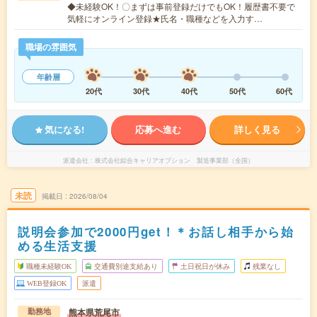
◆未経験OK！〇まずは事前登録だけでもOK！履歴書不要で
気軽にオンライン登録★氏名・職種などを入力す…
職場の雰囲気
年齢層
20代
30代
40代
50代
60代
気になる!
応募へ進む
詳しく見る
派遣会社
株式会社綜合キャリアオプション 製造事業部（全国）
未読
掲載日
2026/08/04
説明会参加で2000円get！＊お話し相手から始
める生活支援
職種未経験OK
交通費別途支給あり
土日祝日が休み
残業なし
WEB登録OK
派遣
熊本県荒尾市
勤務地