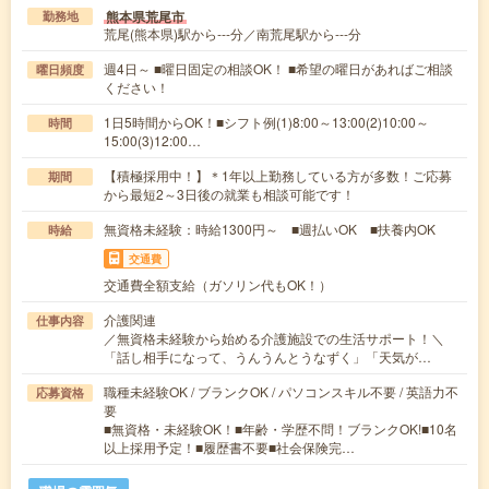
熊本県荒尾市
勤務地
荒尾(熊本県)駅から---分／南荒尾駅から---分
週4日～ ■曜日固定の相談OK！ ■希望の曜日があればご相談
曜日頻度
ください！
1日5時間からOK！■シフト例(1)8:00～13:00(2)10:00～
時間
15:00(3)12:00…
【積極採用中！】＊1年以上勤務している方が多数！ご応募
期間
から最短2～3日後の就業も相談可能です！
無資格未経験：時給1300円～ ■週払いOK ■扶養内OK
時給
交通費
交通費全額支給（ガソリン代もOK！）
介護関連
仕事内容
／無資格未経験から始める介護施設での生活サポート！＼
「話し相手になって、うんうんとうなずく」「天気が…
職種未経験OK / ブランクOK / パソコンスキル不要 / 英語力不
応募資格
要
■無資格・未経験OK！■年齢・学歴不問！ブランクOK!■10名
以上採用予定！■履歴書不要■社会保険完…