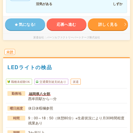
活気がある
しずか
気になる!
応募へ進む
詳しく見る
派遣会社
パーソルファクトリーパートナーズ株式会社
未読
LEDライトの検品
職種未経験OK
交通費別途支給あり
派遣
福岡県八女郡
勤務地
西牟田駅から---分
休日休暇欄参照
曜日頻度
9：00～18：50（休憩80分）※生産状況により月30時間程度
時間
残業あり
3か月以上
期間