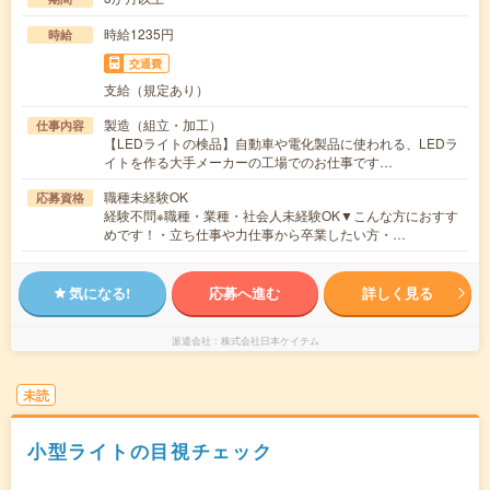
時給1235円
時給
交通費
支給（規定あり）
製造（組立・加工）
仕事内容
【LEDライトの検品】自動車や電化製品に使われる、LEDラ
イトを作る大手メーカーの工場でのお仕事です…
職種未経験OK
応募資格
経験不問※職種・業種・社会人未経験OK▼こんな方におすす
めです！・立ち仕事や力仕事から卒業したい方・…
気になる!
応募へ進む
詳しく見る
派遣会社
株式会社日本ケイテム
未読
小型ライトの目視チェック