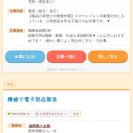
支給（規定あり）
製造（組立・加工）
仕事内容
【製品の荷受けや検査作業】スマートフォンや家電の中に入
っている、小型部品を作る工場でのお仕事です。▼…
職種未経験OK
応募資格
経験不問※職種・業種・社会人未経験OK▼こんな方におすす
めです！・細かい事によく気が付く方だ・力仕事…
気になる!
応募へ進む
詳しく見る
派遣会社
株式会社日本ケイテム
未読
機械で電子部品製造
職種未経験OK
交通費別途支給あり
派遣
福岡県八女郡
勤務地
西牟田駅から---分