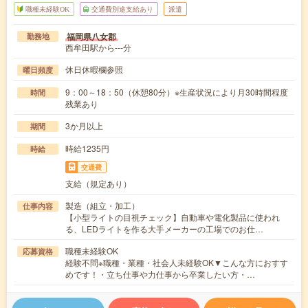
職種未経験OK
交通費別途支給あり
派遣
福岡県八女郡
勤務地
西牟田駅から---分
休日休暇欄参照
曜日頻度
9：00～18：50（休憩80分）※生産状況により月30時間程度
時間
残業あり
3か月以上
期間
時給1235円
時給
交通費
支給（規定あり）
製造（組立・加工）
仕事内容
【小型ライトの目視チェック】自動車や電化製品に使われ
る、LEDライトを作る大手メーカーの工場でのお仕…
職種未経験OK
応募資格
経験不問※職種・業種・社会人未経験OK▼こんな方におすす
めです！・立ち仕事や力仕事から卒業したい方・…