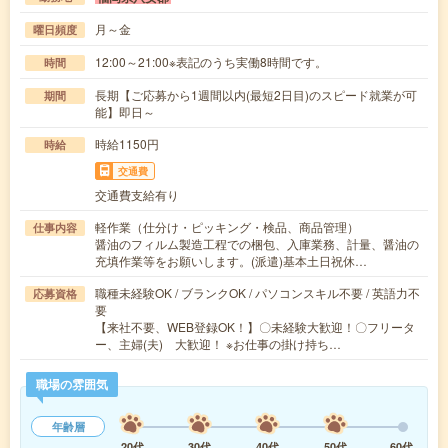
月～金
曜日頻度
12:00～21:00※表記のうち実働8時間です。
時間
長期【ご応募から1週間以内(最短2日目)のスピード就業が可
期間
能】即日～
時給1150円
時給
交通費
交通費支給有り
軽作業（仕分け・ピッキング・検品、商品管理）
仕事内容
醤油のフィルム製造工程での梱包、入庫業務、計量、醤油の
充填作業等をお願いします。(派遣)基本土日祝休…
職種未経験OK / ブランクOK / パソコンスキル不要 / 英語力不
応募資格
要
【来社不要、WEB登録OK！】〇未経験大歓迎！〇フリータ
ー、主婦(夫) 大歓迎！ ※お仕事の掛け持ち…
職場の雰囲気
年齢層
20代
30代
40代
50代
60代