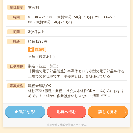
交替制
曜日頻度
9：00～21：00（休憩30分+50分+40分）21：00～9：
時間
00（休憩30分+50分+40分）…
3か月以上
期間
時給1235円
時給
交通費
支給（規定あり）
製造（組立・加工）
仕事内容
【機械で電子部品製造】半導体という小型の電子部品を作る
工場でのお仕事です。半導体とは、普段使っている…
職種未経験OK
応募資格
経験不問※職種・業種・社会人未経験OK▼こんな方におすす
めです！・細かい作業は嫌いじゃない・清潔で空…
気になる!
応募へ進む
詳しく見る
派遣会社
株式会社日本ケイテム