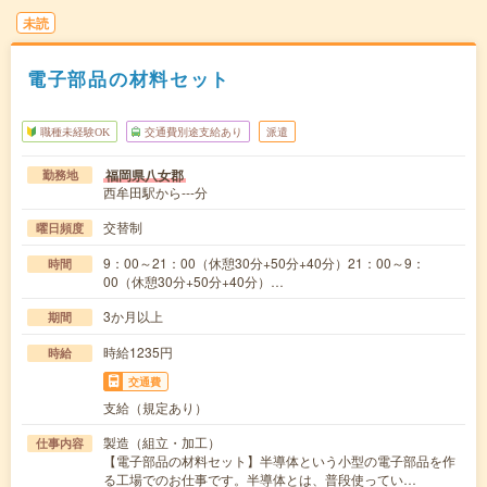
未読
電子部品の材料セット
職種未経験OK
交通費別途支給あり
派遣
福岡県八女郡
勤務地
西牟田駅から---分
交替制
曜日頻度
9：00～21：00（休憩30分+50分+40分）21：00～9：
時間
00（休憩30分+50分+40分）…
3か月以上
期間
時給1235円
時給
交通費
支給（規定あり）
製造（組立・加工）
仕事内容
【電子部品の材料セット】半導体という小型の電子部品を作
る工場でのお仕事です。半導体とは、普段使ってい…