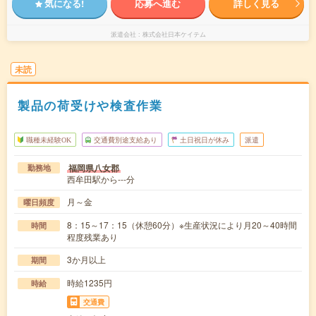
気になる!
応募へ進む
詳しく見る
派遣会社
株式会社日本ケイテム
未読
製品の荷受けや検査作業
職種未経験OK
交通費別途支給あり
土日祝日が休み
派遣
福岡県八女郡
勤務地
西牟田駅から---分
月～金
曜日頻度
8：15～17：15（休憩60分）※生産状況により月20～40時間
時間
程度残業あり
3か月以上
期間
時給1235円
時給
交通費