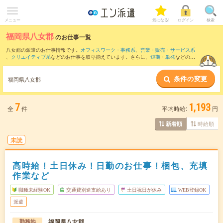
メニュー
気になる!
ログイン
検索
福岡県八女郡
のお仕事一覧
八女郡の派遣のお仕事情報です。
オフィスワーク・事務系
、
営業・販売・サービス系
、
クリエイティブ系
などのお仕事を取り揃えています。さらに、
短期
・
単発
などの期
間や、
職種未経験OK
などのこだわり条件で絞り込んでいただけます。
条件の変更
また、
鳥栖市
・
筑後市
・
八女市
・
みやま市
など隣接エリアのお仕事もご確認いただけ
福岡県八女郡
ます。
7
1,193
全
件
平均時給:
円
時給順
新着順
未読
高時給！土日休み！日勤のお仕事！梱包、充填
作業など
職種未経験OK
交通費別途支給あり
土日祝日が休み
WEB登録OK
派遣
福岡県八女郡
勤務地