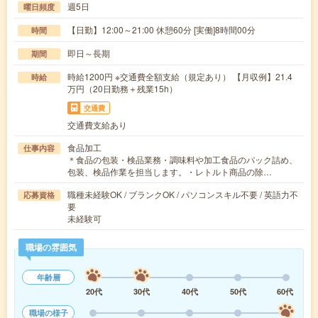
週5日
曜日頻度
【日勤】12:00～21:00 休憩60分 [実働]8時間00分
時間
即日～長期
期間
時給1200円 ※交通費全額支給（規定あり） 【月収例】21.4
時給
万円（20日勤務＋残業15h）
交通費
交通費支給あり
食品加工
仕事内容
＊食品の包装・検品業務・調味料や加工食品のパック詰め、
包装、検品作業を担当します。・レトルト商品の除…
職種未経験OK / ブランクOK / パソコンスキル不要 / 英語力不
応募資格
要
未経験可
職場の雰囲気
年齢層
20代
30代
40代
50代
60代
職場の様子