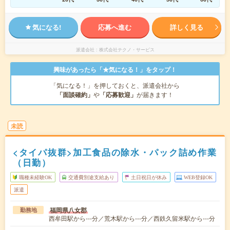
気になる!
応募へ進む
詳しく見る
派遣会社
株式会社テクノ・サービス
興味があったら「★気になる！」をタップ！
「気になる！」を押しておくと、派遣会社から
「面談確約」
や
「応募歓迎」
が届きます！
未読
<タイパ抜群>加工食品の除水・パック詰め作業
（日勤）
職種未経験OK
交通費別途支給あり
土日祝日が休み
WEB登録OK
派遣
福岡県八女郡
勤務地
西牟田駅から---分／荒木駅から---分／西鉄久留米駅から---分