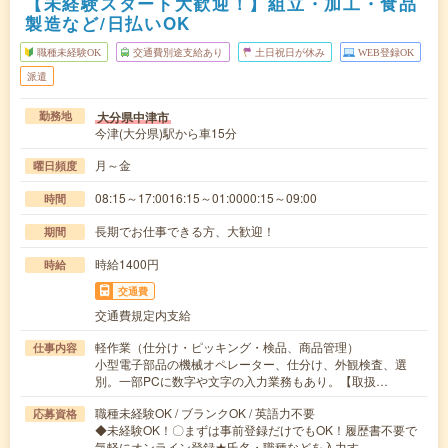
【未経験スタート大歓迎！】組立・加工・食品
製造など/日払いOK
職種未経験OK
交通費別途支給あり
土日祝日が休み
WEB登録OK
派遣
大分県中津市
勤務地
今津(大分県)駅から車15分
月～金
曜日頻度
08:15～17:0016:15～01:0000:15～09:00
時間
長期でお仕事できる方、大歓迎！
期間
時給1400円
時給
交通費
交通費規定内支給
軽作業（仕分け・ピッキング・検品、商品管理）
仕事内容
小型電子部品の機械オペレーター、仕分け、外観検査、選
別。一部PCに数字や文字の入力業務もあり。【取扱…
職種未経験OK / ブランクOK / 英語力不要
応募資格
◆未経験OK！〇まずは事前登録だけでもOK！履歴書不要で
気軽にオンライン登録★氏名・職種などを入力す…