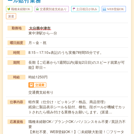
ール貼付業務
職種未経験OK
交通費別途支給あり
土日祝日が休み
WEB登録OK
派遣
大分県中津市
勤務地
東中津駅から---分
月～金・祝
曜日頻度
8:15～17:10※表記のうち実働7時間55分です。
時間
長期【ご応募から1週間以内(最短2日目)のスピード就業が可
期間
能】即日～
時給1250円
時給
交通費
交通費支給有り
軽作業（仕分け・ピッキング・検品、商品管理）
仕事内容
紙袋に製品表示シールを貼付、梱包、段ボールが機械でカッ
トされたら積み付ける業務をお願いします。(派遣…
職種未経験OK / ブランクOK / パソコンスキル不要 / 英語力不
応募資格
要
【来社不要、WEB登録OK！】〇未経験大歓迎！〇フリータ