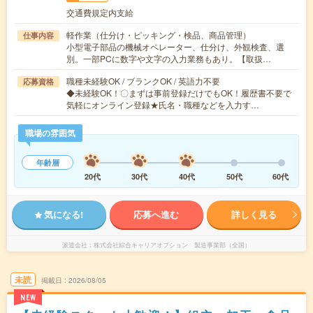
交通費規定内支給
軽作業（仕分け・ピッキング・検品、商品管理）
仕事内容
小型電子部品の機械オペレーター、仕分け、外観検査、選
別。一部PCに数字や文字の入力業務もあり。【取扱…
職種未経験OK / ブランクOK / 英語力不要
応募資格
◆未経験OK！〇まずは事前登録だけでもOK！履歴書不要で
気軽にオンライン登録★氏名・職種などを入力す…
職場の雰囲気
年齢層
20代
30代
40代
50代
60代
気になる!
応募へ進む
詳しく見る
派遣会社
株式会社綜合キャリアオプション 製造事業部（全国）
未読
掲載日
2026/08/05
NEW