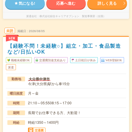
気になる!
応募へ進む
詳しく見る
派遣会社
株式会社綜合キャリアオプション 製造事業部（全国）
未読
掲載日
2026/08/05
NEW
【経験不問！未経験○】組立・加工・食品製造
など/日払いOK
職種未経験OK
交通費別途支給あり
土日祝日が休み
WEB登録OK
派遣
大分県中津市
勤務地
今津(大分県)駅から車15分
月～金
曜日頻度
21:10～05:5508:15～17:00
時間
長期でお仕事できる方、大歓迎！
期間
時給1350～1400円
時給
交通費