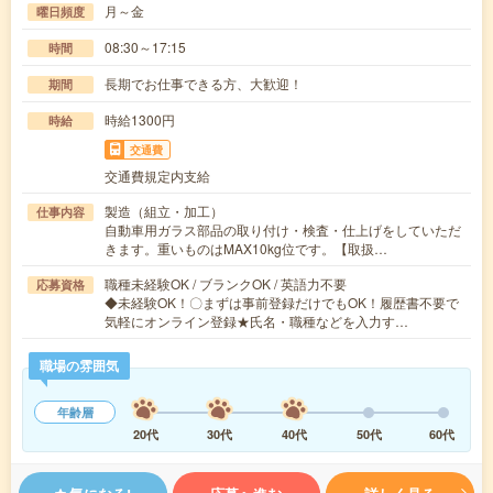
月～金
曜日頻度
08:30～17:15
時間
長期でお仕事できる方、大歓迎！
期間
時給1300円
時給
交通費
交通費規定内支給
製造（組立・加工）
仕事内容
自動車用ガラス部品の取り付け・検査・仕上げをしていただ
きます。重いものはMAX10kg位です。【取扱…
職種未経験OK / ブランクOK / 英語力不要
応募資格
◆未経験OK！〇まずは事前登録だけでもOK！履歴書不要で
気軽にオンライン登録★氏名・職種などを入力す…
職場の雰囲気
年齢層
20代
30代
40代
50代
60代