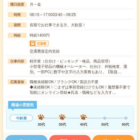
月～金
曜日頻度
08:15～17:0023:40～08:25
時間
長期でお仕事できる方、大歓迎！
期間
時給1400円
時給
交通費
交通費規定内支給
軽作業（仕分け・ピッキング・検品、商品管理）
仕事内容
小型電子部品の機械オペレーター、仕分け、外観検査、選
別。一部PCに数字や文字の入力業務もあり。【取扱…
職種未経験OK / ブランクOK / 英語力不要
応募資格
◆未経験OK！〇まずは事前登録だけでもOK！履歴書不要で
気軽にオンライン登録★氏名・職種などを入力す…
職場の雰囲気
年齢層
20代
30代
40代
50代
60代