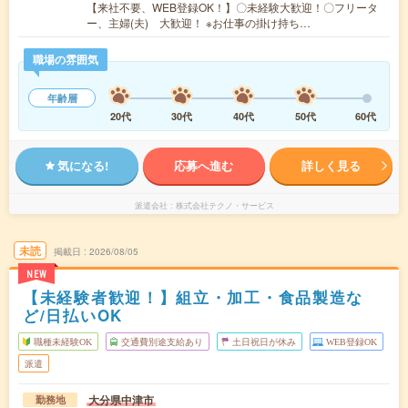
【来社不要、WEB登録OK！】〇未経験大歓迎！〇フリータ
ー、主婦(夫) 大歓迎！ ※お仕事の掛け持ち…
職場の雰囲気
年齢層
20代
30代
40代
50代
60代
気になる!
応募へ進む
詳しく見る
派遣会社
株式会社テクノ・サービス
未読
掲載日
2026/08/05
NEW
【未経験者歓迎！】組立・加工・食品製造な
ど/日払いOK
職種未経験OK
交通費別途支給あり
土日祝日が休み
WEB登録OK
派遣
大分県中津市
勤務地