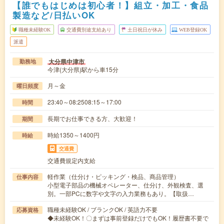
【誰でもはじめは初心者！】組立・加工・食品
製造など/日払いOK
職種未経験OK
交通費別途支給あり
土日祝日が休み
WEB登録OK
派遣
大分県中津市
勤務地
今津(大分県)駅から車15分
月～金
曜日頻度
23:40～08:2508:15～17:00
時間
長期でお仕事できる方、大歓迎！
期間
時給1350～1400円
時給
交通費
交通費規定内支給
軽作業（仕分け・ピッキング・検品、商品管理）
仕事内容
小型電子部品の機械オペレーター、仕分け、外観検査、選
別。一部PCに数字や文字の入力業務もあり。【取扱…
職種未経験OK / ブランクOK / 英語力不要
応募資格
◆未経験OK！〇まずは事前登録だけでもOK！履歴書不要で