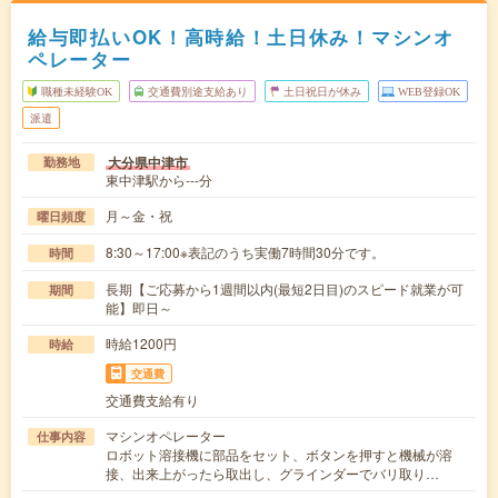
給与即払いOK！高時給！土日休み！マシンオ
ペレーター
職種未経験OK
交通費別途支給あり
土日祝日が休み
WEB登録OK
派遣
大分県中津市
勤務地
東中津駅から---分
月～金・祝
曜日頻度
8:30～17:00※表記のうち実働7時間30分です。
時間
長期【ご応募から1週間以内(最短2日目)のスピード就業が可
期間
能】即日～
時給1200円
時給
交通費
交通費支給有り
マシンオペレーター
仕事内容
ロボット溶接機に部品をセット、ボタンを押すと機械が溶
接、出来上がったら取出し、グラインダーでバリ取り…