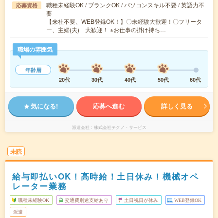
職種未経験OK / ブランクOK / パソコンスキル不要 / 英語力不
応募資格
要
【来社不要、WEB登録OK！】〇未経験大歓迎！〇フリータ
ー、主婦(夫) 大歓迎！ ※お仕事の掛け持ち…
職場の雰囲気
年齢層
20代
30代
40代
50代
60代
気になる!
応募へ進む
詳しく見る
派遣会社
株式会社テクノ・サービス
未読
給与即払いOK！高時給！土日休み！機械オペ
レーター業務
職種未経験OK
交通費別途支給あり
土日祝日が休み
WEB登録OK
派遣