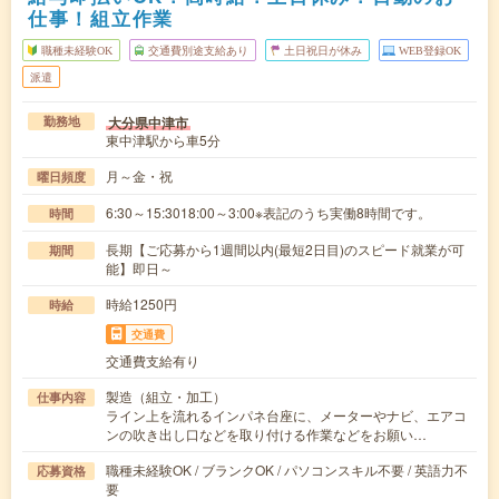
仕事！組立作業
職種未経験OK
交通費別途支給あり
土日祝日が休み
WEB登録OK
派遣
大分県中津市
勤務地
東中津駅から車5分
月～金・祝
曜日頻度
6:30～15:3018:00～3:00※表記のうち実働8時間です。
時間
長期【ご応募から1週間以内(最短2日目)のスピード就業が可
期間
能】即日～
時給1250円
時給
交通費
交通費支給有り
製造（組立・加工）
仕事内容
ライン上を流れるインパネ台座に、メーターやナビ、エアコ
ンの吹き出し口などを取り付ける作業などをお願い…
職種未経験OK / ブランクOK / パソコンスキル不要 / 英語力不
応募資格
要