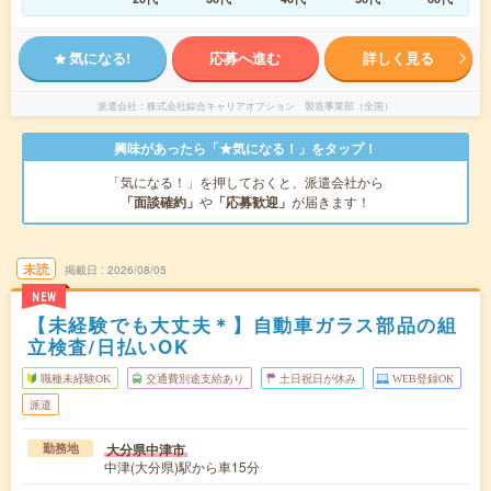
気になる!
応募へ進む
詳しく見る
派遣会社
株式会社綜合キャリアオプション 製造事業部（全国）
興味があったら「★気になる！」をタップ！
「気になる！」を押しておくと、派遣会社から
「面談確約」
や
「応募歓迎」
が届きます！
未読
掲載日
2026/08/05
NEW
【未経験でも大丈夫＊】自動車ガラス部品の組
立検査/日払いOK
職種未経験OK
交通費別途支給あり
土日祝日が休み
WEB登録OK
派遣
大分県中津市
勤務地
中津(大分県)駅から車15分