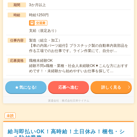
3か月以上
期間
時給1250円
時給
交通費
支給（規定あり）
製造（組立・加工）
仕事内容
【車の内装パーツ組付】プラスチック製の自動車内装部品を
作る工場でのお仕事です。ライン作業にて、自分が…
職種未経験OK
応募資格
経験不問※職種・業種・社会人未経験OK▼こんな方におすす
めです！・未経験から始めやすいお仕事を探して…
気になる!
応募へ進む
詳しく見る
派遣会社
株式会社日本ケイテム
未読
給与即払いOK！高時給！土日休み！梱包・シ