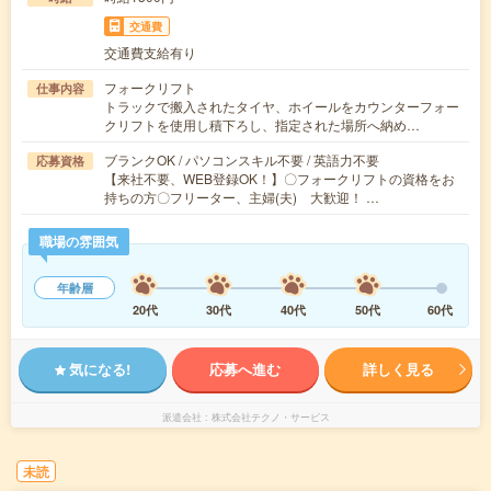
交通費
交通費支給有り
フォークリフト
仕事内容
トラックで搬入されたタイヤ、ホイールをカウンターフォー
クリフトを使用し積下ろし、指定された場所へ納め…
ブランクOK / パソコンスキル不要 / 英語力不要
応募資格
【来社不要、WEB登録OK！】〇フォークリフトの資格をお
持ちの方〇フリーター、主婦(夫) 大歓迎！ …
職場の雰囲気
年齢層
20代
30代
40代
50代
60代
気になる!
応募へ進む
詳しく見る
派遣会社
株式会社テクノ・サービス
未読