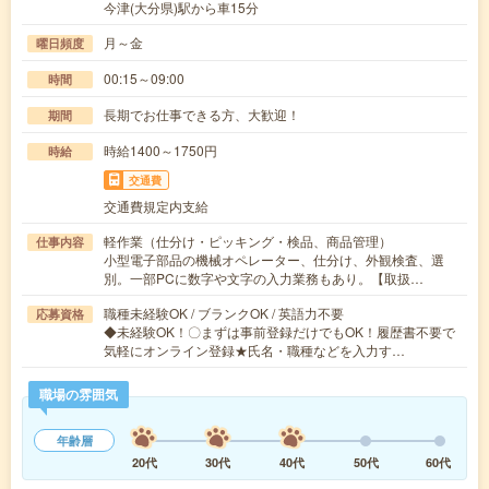
今津(大分県)駅から車15分
月～金
曜日頻度
00:15～09:00
時間
長期でお仕事できる方、大歓迎！
期間
時給1400～1750円
時給
交通費
交通費規定内支給
軽作業（仕分け・ピッキング・検品、商品管理）
仕事内容
小型電子部品の機械オペレーター、仕分け、外観検査、選
別。一部PCに数字や文字の入力業務もあり。【取扱…
職種未経験OK / ブランクOK / 英語力不要
応募資格
◆未経験OK！〇まずは事前登録だけでもOK！履歴書不要で
気軽にオンライン登録★氏名・職種などを入力す…
職場の雰囲気
年齢層
20代
30代
40代
50代
60代