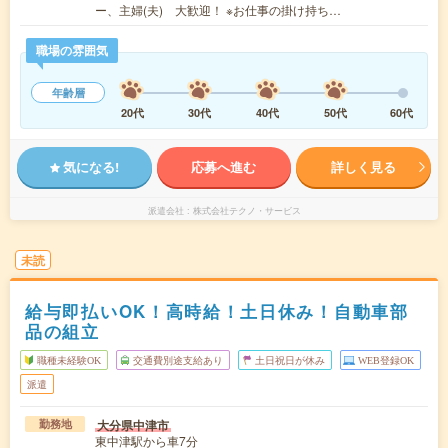
ー、主婦(夫) 大歓迎！ ※お仕事の掛け持ち…
職場の雰囲気
年齢層
20代
30代
40代
50代
60代
気になる!
応募へ進む
詳しく見る
派遣会社
株式会社テクノ・サービス
未読
給与即払いOK！高時給！土日休み！自動車部
品の組立
職種未経験OK
交通費別途支給あり
土日祝日が休み
WEB登録OK
派遣
大分県中津市
勤務地
東中津駅から車7分