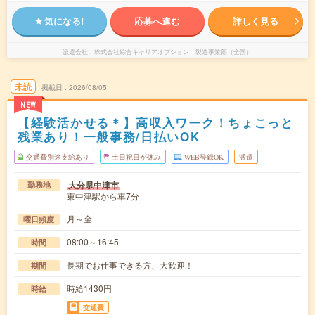
気になる!
応募へ進む
詳しく見る
派遣会社
株式会社綜合キャリアオプション 製造事業部（全国）
未読
掲載日
2026/08/05
NEW
【経験活かせる＊】高収入ワーク！ちょこっと
残業あり！一般事務/日払いOK
交通費別途支給あり
土日祝日が休み
WEB登録OK
派遣
大分県中津市
勤務地
東中津駅から車7分
月～金
曜日頻度
08:00～16:45
時間
長期でお仕事できる方、大歓迎！
期間
時給1430円
時給
交通費