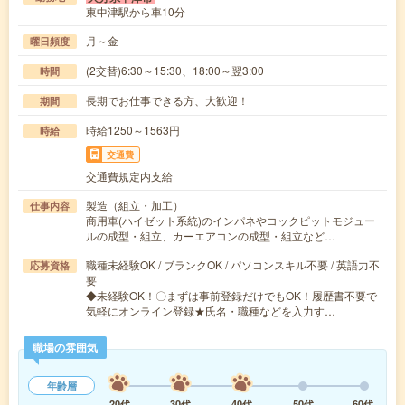
東中津駅から車10分
月～金
曜日頻度
(2交替)6:30～15:30、18:00～翌3:00
時間
長期でお仕事できる方、大歓迎！
期間
時給1250～1563円
時給
交通費
交通費規定内支給
製造（組立・加工）
仕事内容
商用車(ハイゼット系統)のインパネやコックピットモジュー
ルの成型・組立、カーエアコンの成型・組立など…
職種未経験OK / ブランクOK / パソコンスキル不要 / 英語力不
応募資格
要
◆未経験OK！〇まずは事前登録だけでもOK！履歴書不要で
気軽にオンライン登録★氏名・職種などを入力す…
職場の雰囲気
年齢層
20代
30代
40代
50代
60代