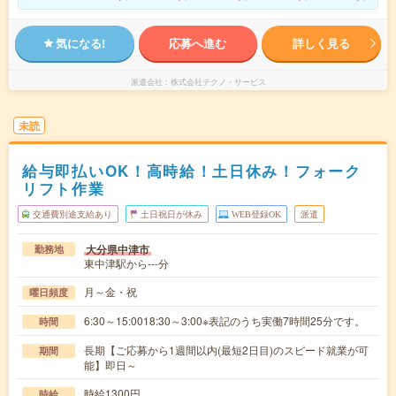
気になる!
応募へ進む
詳しく見る
派遣会社
株式会社テクノ・サービス
未読
給与即払いOK！高時給！土日休み！フォーク
リフト作業
交通費別途支給あり
土日祝日が休み
WEB登録OK
派遣
大分県中津市
勤務地
東中津駅から---分
月～金・祝
曜日頻度
6:30～15:0018:30～3:00※表記のうち実働7時間25分です。
時間
長期【ご応募から1週間以内(最短2日目)のスピード就業が可
期間
能】即日～
時給1300円
時給