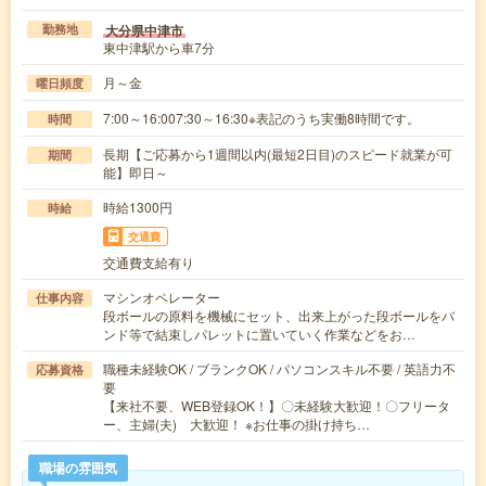
大分県中津市
勤務地
東中津駅から車7分
月～金
曜日頻度
7:00～16:007:30～16:30※表記のうち実働8時間です。
時間
長期【ご応募から1週間以内(最短2日目)のスピード就業が可
期間
能】即日～
時給1300円
時給
交通費
交通費支給有り
マシンオペレーター
仕事内容
段ボールの原料を機械にセット、出来上がった段ボールをバ
ンド等で結束しパレットに置いていく作業などをお…
職種未経験OK / ブランクOK / パソコンスキル不要 / 英語力不
応募資格
要
【来社不要、WEB登録OK！】〇未経験大歓迎！〇フリータ
ー、主婦(夫) 大歓迎！ ※お仕事の掛け持ち…
職場の雰囲気