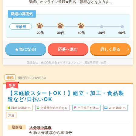
気軽にオンライン登録★氏名・職種などを入力す…
職場の雰囲気
年齢層
20代
30代
40代
50代
60代
気になる!
応募へ進む
詳しく見る
派遣会社
株式会社綜合キャリアオプション 製造事業部（全国）
未読
掲載日
2026/08/05
NEW
【未経験スタートOK！】組立・加工・食品製
造など/日払いOK
職種未経験OK
交通費別途支給あり
土日祝日が休み
WEB登録OK
派遣
大分県中津市
勤務地
今津(大分県)駅から車15分