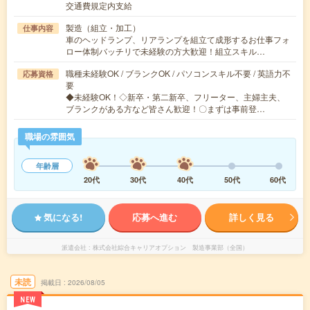
交通費規定内支給
製造（組立・加工）
仕事内容
車のヘッドランプ、リアランプを組立て成形するお仕事フォ
ロー体制バッチリで未経験の方大歓迎！組立スキル…
職種未経験OK / ブランクOK / パソコンスキル不要 / 英語力不
応募資格
要
◆未経験OK！◇新卒・第二新卒、フリーター、主婦主夫、
ブランクがある方など皆さん歓迎！〇まずは事前登…
職場の雰囲気
年齢層
20代
30代
40代
50代
60代
気になる!
応募へ進む
詳しく見る
派遣会社
株式会社綜合キャリアオプション 製造事業部（全国）
未読
掲載日
2026/08/05
NEW