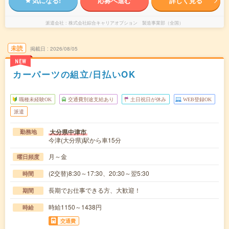
気になる!
応募へ進む
詳しく見る
派遣会社
株式会社綜合キャリアオプション 製造事業部（全国）
未読
掲載日
2026/08/05
NEW
カーパーツの組立/日払いOK
職種未経験OK
交通費別途支給あり
土日祝日が休み
WEB登録OK
派遣
大分県中津市
勤務地
今津(大分県)駅から車15分
月～金
曜日頻度
(2交替)8:30～17:30、20:30～翌5:30
時間
長期でお仕事できる方、大歓迎！
期間
時給1150～1438円
時給
交通費