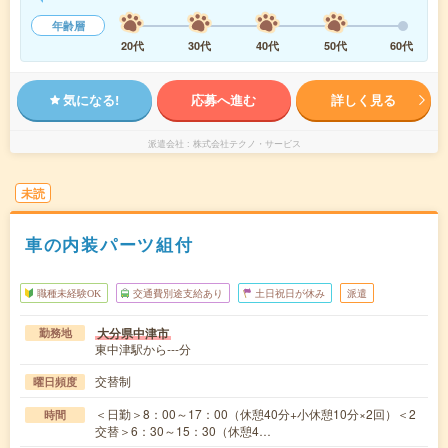
年齢層
20代
30代
40代
50代
60代
気になる!
応募へ進む
詳しく見る
派遣会社
株式会社テクノ・サービス
未読
車の内装パーツ組付
職種未経験OK
交通費別途支給あり
土日祝日が休み
派遣
大分県中津市
勤務地
東中津駅から---分
交替制
曜日頻度
＜日勤＞8：00～17：00（休憩40分+小休憩10分×2回）＜2
時間
交替＞6：30～15：30（休憩4…