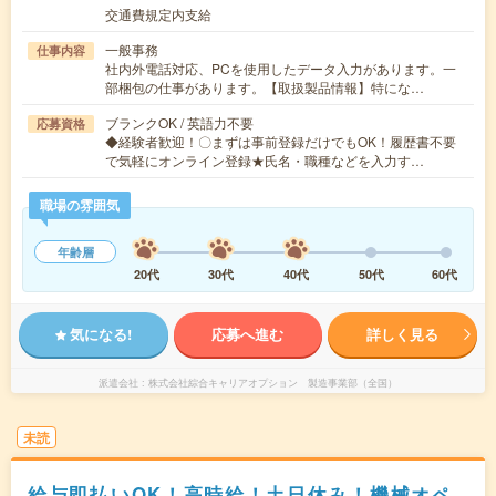
交通費規定内支給
一般事務
仕事内容
社内外電話対応、PCを使用したデータ入力があります。一
部梱包の仕事があります。【取扱製品情報】特にな…
ブランクOK / 英語力不要
応募資格
◆経験者歓迎！〇まずは事前登録だけでもOK！履歴書不要
で気軽にオンライン登録★氏名・職種などを入力す…
職場の雰囲気
年齢層
20代
30代
40代
50代
60代
気になる!
応募へ進む
詳しく見る
派遣会社
株式会社綜合キャリアオプション 製造事業部（全国）
未読
給与即払いOK！高時給！土日休み！機械オペ