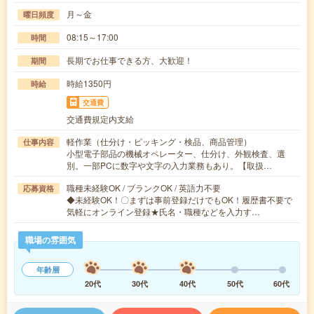
月～金
曜日頻度
08:15～17:00
時間
長期でお仕事できる方、大歓迎！
期間
時給1350円
時給
交通費
交通費規定内支給
軽作業（仕分け・ピッキング・検品、商品管理）
仕事内容
小型電子部品の機械オペレーター、仕分け、外観検査、選
別。一部PCに数字や文字の入力業務もあり。【取扱…
職種未経験OK / ブランクOK / 英語力不要
応募資格
◆未経験OK！〇まずは事前登録だけでもOK！履歴書不要で
気軽にオンライン登録★氏名・職種などを入力す…
職場の雰囲気
年齢層
20代
30代
40代
50代
60代