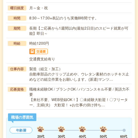
月～金・祝
曜日頻度
8:30～17:30※表記のうち実働8時間です。
時間
長期【ご応募から1週間以内(最短2日目)のスピード就業が可
期間
能】即日～
時給1200円
時給
交通費
交通費支給有り
製造（組立・加工）
仕事内容
自動車部品のクリップ止めや、ウレタン素材のホッチキス止
めなどの組立作業をお願いします。(派遣)マンツ…
職種未経験OK / ブランクOK / パソコンスキル不要 / 英語力不
応募資格
要
【来社不要、WEB登録OK！】〇未経験大歓迎！〇フリータ
ー、主婦(夫) 大歓迎！ ※お仕事の掛け持ち…
職場の雰囲気
年齢層
20代
30代
40代
50代
60代