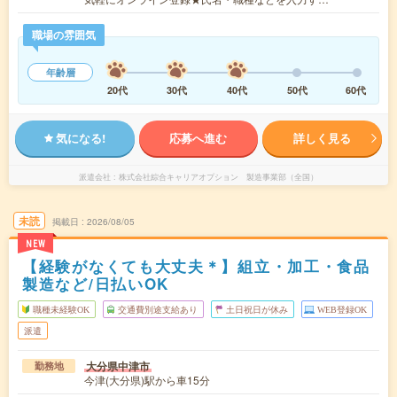
職場の雰囲気
年齢層
20代
30代
40代
50代
60代
気になる!
応募へ進む
詳しく見る
派遣会社
株式会社綜合キャリアオプション 製造事業部（全国）
未読
掲載日
2026/08/05
NEW
【経験がなくても大丈夫＊】組立・加工・食品
製造など/日払いOK
職種未経験OK
交通費別途支給あり
土日祝日が休み
WEB登録OK
派遣
大分県中津市
勤務地
今津(大分県)駅から車15分