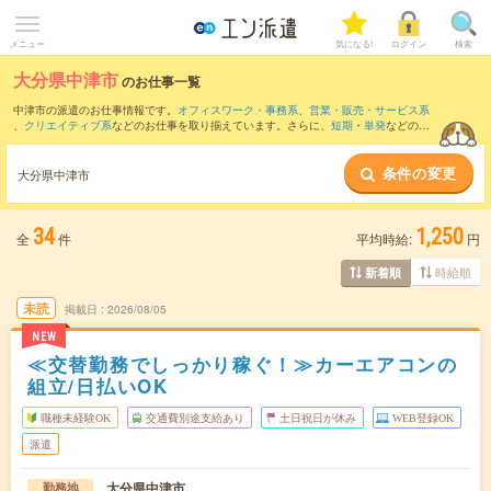
メニュー
気になる!
ログイン
検索
大分県中津市
のお仕事一覧
中津市の派遣のお仕事情報です。
オフィスワーク・事務系
、
営業・販売・サービス系
、
クリエイティブ系
などのお仕事を取り揃えています。さらに、
短期
・
単発
などの期
間や、
職種未経験OK
などのこだわり条件で絞り込んでいただけます。
条件の変更
また、
豊前市
・
宇佐市
・
築上郡
など隣接エリアのお仕事もご確認いただけます。
大分県中津市
34
1,250
全
件
平均時給:
円
時給順
新着順
未読
掲載日
2026/08/05
NEW
≪交替勤務でしっかり稼ぐ！≫カーエアコンの
組立/日払いOK
職種未経験OK
交通費別途支給あり
土日祝日が休み
WEB登録OK
派遣
大分県中津市
勤務地