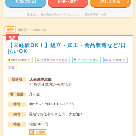
気になる!
応募へ進む
詳しく見る
派遣会社
株式会社綜合キャリアオプション 製造事業部（全国）
未読
掲載日
2026/08/05
NEW
【未経験OK！】組立・加工・食品製造など/日
払いOK
職種未経験OK
交通費別途支給あり
土日祝日が休み
WEB登録OK
派遣
大分県中津市
勤務地
今津(大分県)駅から車15分
月～金
曜日頻度
08:15～17:0021:10～05:55
時間
長期でお仕事できる方、大歓迎！
期間
時給1400円
時給
交通費