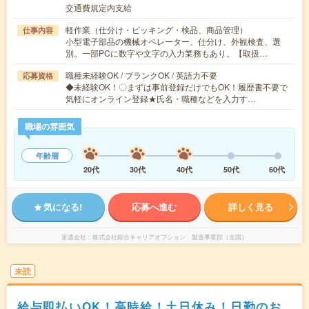
交通費規定内支給
軽作業（仕分け・ピッキング・検品、商品管理）
仕事内容
小型電子部品の機械オペレーター、仕分け、外観検査、選
別。一部PCに数字や文字の入力業務もあり。【取扱…
職種未経験OK / ブランクOK / 英語力不要
応募資格
◆未経験OK！〇まずは事前登録だけでもOK！履歴書不要で
気軽にオンライン登録★氏名・職種などを入力す…
職場の雰囲気
年齢層
20代
30代
40代
50代
60代
気になる!
応募へ進む
詳しく見る
派遣会社
株式会社綜合キャリアオプション 製造事業部（全国）
未読
給与即払いOK！高時給！土日休み！日勤のお