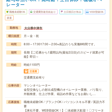
レーター
職種未経験OK
交通費別途支給あり
土日祝日が休み
WEB登録OK
派遣
大分県中津市
勤務地
月～金・祝
曜日頻度
8:00～17:0017:00～2:00※表記のうち実働8時間です。
時間
長期【ご応募から1週間以内(最短2日目)のスピード就業が可
期間
能】即日～
時給1100円
時給
交通費
交通費支給有り
マシンオペレーター
仕事内容
金型交換なしの射出成型機のオペレーター業務、バリ取り、
外観検査、仕上げ作業、箱詰め作業などをお願いし…
職種未経験OK / ブランクOK / パソコンスキル不要 / 英語力不
応募資格
要
【来社不要、WEB登録OK！】〇未経験大歓迎！〇フリータ