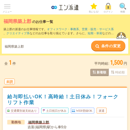
メニュー
気になる!
ログイン
検索
福岡県築上郡
のお仕事一覧
築上郡の派遣のお仕事情報です。
オフィスワーク・事務系
、
営業・販売・サービス系
、
クリエイティブ系
などのお仕事を取り揃えています。さらに、
短期
・
単発
などの期
間や、
職種未経験OK
などのこだわり条件で絞り込んでいただけます。
条件の変更
また、
行橋市
・
京都郡
・
豊前市
など隣接エリアのお仕事もご確認いただけます。
福岡県築上郡
1
1,500
全
件
平均時給:
円
時給順
新着順
未読
給与即払いOK！高時給！土日休み！フォーク
リフト作業
交通費別途支給あり
土日祝日が休み
WEB登録OK
派遣
福岡県築上郡
勤務地
吉富(福岡県)駅から車5分