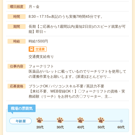
月～金
曜日頻度
8:30～17:15※表記のうち実働7時間45分です。
時間
長期【ご応募から1週間以内(最短2日目)のスピード就業が可
期間
能】即日～
時給1500円
時給
交通費
交通費支給有り
フォークリフト
仕事内容
医薬品がパレットに載っているのでリーチリフトを使用して
の運搬作業をお願いします。(派遣)ほとんどがリ…
ブランクOK / パソコンスキル不要 / 英語力不要
応募資格
【来社不要、WEB登録OK！】〇フォークリフトの資格・実
務経験（リーチ）をお持ちの方〇フリーター、主…
職場の雰囲気
年齢層
20代
30代
40代
50代
60代