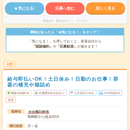
気になる!
応募へ進む
詳しく見る
派遣会社
株式会社テクノ・サービス
興味があったら「★気になる！」をタップ！
「気になる！」を押しておくと、派遣会社から
「面談確約」
や
「応募歓迎」
が届きます！
未読
給与即払いOK！土日休み！日勤のお仕事！容
器の補充や箱詰め
職種未経験OK
交通費別途支給あり
土日祝日が休み
WEB登録OK
派遣
大分県臼杵市
勤務地
熊崎駅から徒歩20分
月～金
曜日頻度