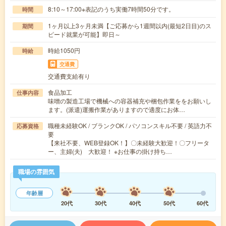
8:10～17:00※表記のうち実働7時間50分です。
時間
1ヶ月以上3ヶ月未満【ご応募から1週間以内(最短2日目)のス
期間
ピード就業が可能】即日～
時給1050円
時給
交通費
交通費支給有り
食品加工
仕事内容
味噌の製造工場で機械への容器補充や梱包作業ををお願いし
ます。(派遣)運搬作業がありますので適度にお体…
職種未経験OK / ブランクOK / パソコンスキル不要 / 英語力不
応募資格
要
【来社不要、WEB登録OK！】〇未経験大歓迎！〇フリータ
ー、主婦(夫) 大歓迎！ ※お仕事の掛け持ち…
職場の雰囲気
年齢層
20代
30代
40代
50代
60代