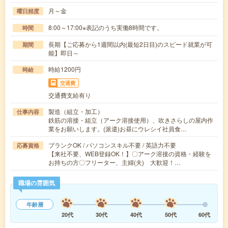
月～金
曜日頻度
8:00～17:00※表記のうち実働8時間です。
時間
長期【ご応募から1週間以内(最短2日目)のスピード就業が可
期間
能】即日～
時給1200円
時給
交通費
交通費支給有り
製造（組立・加工）
仕事内容
鉄筋の溶接・組立（アーク溶接使用）、吹きさらしの屋内作
業をお願いします。(派遣)お昼にウレシイ社員食…
ブランクOK / パソコンスキル不要 / 英語力不要
応募資格
【来社不要、WEB登録OK！】〇アーク溶接の資格・経験を
お持ちの方〇フリーター、主婦(夫) 大歓迎！…
職場の雰囲気
年齢層
20代
30代
40代
50代
60代