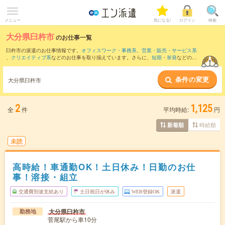
メニュー
気になる!
ログイン
検索
大分県臼杵市
のお仕事一覧
臼杵市の派遣のお仕事情報です。
オフィスワーク・事務系
、
営業・販売・サービス系
、
クリエイティブ系
などのお仕事を取り揃えています。さらに、
短期
・
単発
などの期
間や、
職種未経験OK
などのこだわり条件で絞り込んでいただけます。
条件の変更
また、
大分市
・
佐伯市
・
津久見市
など隣接エリアのお仕事もご確認いただけます。
大分県臼杵市
2
1,125
全
件
平均時給:
円
時給順
新着順
未読
高時給！車通勤OK！土日休み！日勤のお仕
事！溶接・組立
交通費別途支給あり
土日祝日が休み
WEB登録OK
派遣
大分県臼杵市
勤務地
菅尾駅から車10分