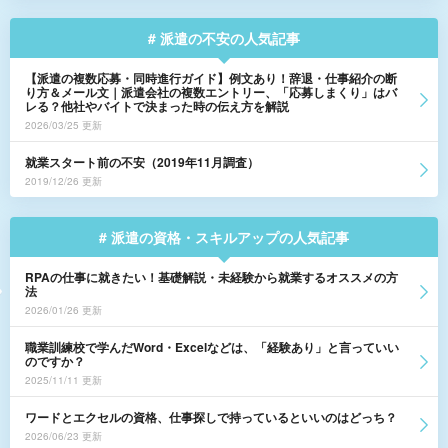
# 派遣の不安の人気記事
【派遣の複数応募・同時進行ガイド】例文あり！辞退・仕事紹介の断
り方＆メール文｜派遣会社の複数エントリー、「応募しまくり」はバ
レる？他社やバイトで決まった時の伝え方を解説
2026/03/25 更新
就業スタート前の不安（2019年11月調査）
2019/12/26 更新
# 派遣の資格・スキルアップの人気記事
RPAの仕事に就きたい！基礎解説・未経験から就業するオススメの方
法
2026/01/26 更新
職業訓練校で学んだWord・Excelなどは、「経験あり」と言っていい
のですか？
2025/11/11 更新
ワードとエクセルの資格、仕事探しで持っているといいのはどっち？
2026/06/23 更新