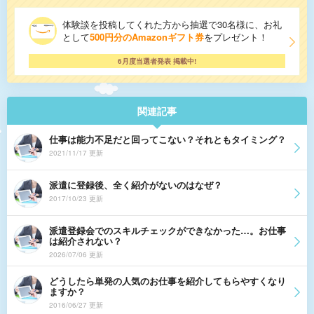
体験談を投稿してくれた方から抽選で30名様に、お礼
として
500円分のAmazonギフト券
をプレゼント！
6月度当選者発表 掲載中!
関連記事
仕事は能力不足だと回ってこない？それともタイミング？
2021/11/17 更新
派遣に登録後、全く紹介がないのはなぜ？
2017/10/23 更新
派遣登録会でのスキルチェックができなかった…。お仕事
は紹介されない？
2026/07/06 更新
どうしたら単発の人気のお仕事を紹介してもらやすくなり
ますか？
2016/06/27 更新