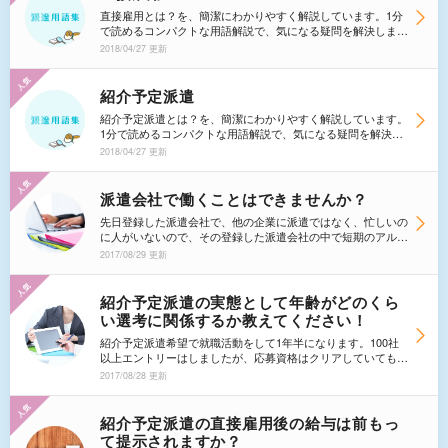
と派遣元には言われました。私としては、今の仕事を続けたい
直接雇用とは？を、簡潔にわかりやすく解説しています。1分
のですが、どこに何を訴えていいのか分かりません。派遣元の
で読めるコンパクトな用語解説で、気になる疑問を解決しまし
言い分は本当なのでしょうか？
ょう。
2018/04/27 更新
紹介予定派遣
紹介予定派遣とは？を、簡潔にわかりやすく解説しています。
1分で読めるコンパクトな用語解説で、気になる疑問を解決し
ましょう。
2018/04/27 更新
派遣会社で働くことはできませんか？
先日登録した派遣会社で、他の企業に派遣ではなく、忙しいの
に人がいないので、その登録した派遣会社の中で短期のアルバ
イトとして働いてほしいと言われました。なるべく短期でもア
2017/08/29 更新
ルバイトという雇用形態ではなく、派遣がいいのですが、どう
なのでしょうか。
紹介予定派遣の実態として年齢がどのくら
い選考に関係するか教えてください！
紹介予定派遣希望で就職活動をして1年半になります。100社
以上エントリーはしましたが、応募資格はクリアしていても、
「応募者多数のため」という決まり文句で選考すら通過できな
2017/08/28 更新
い状態です。 営業事務経験は15年以上ありますが、現在39
歳です。求人内容を見ていても、経験者より未経験者（若い
人）を求めてる求人がほとんどですし、経験よりもまず年齢と
紹介予定派遣の直接雇用後の給与は前もっ
いう高いハードルで選考されているように感じます。39歳と
て提示されますか？
いう年齢では、紹介予定派遣はあきらめた方が良いのでしょう