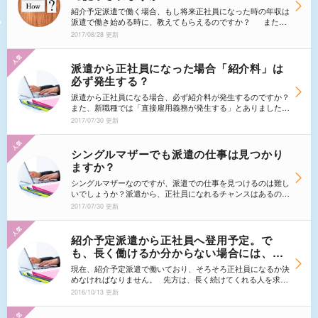
か？
紹介予定派遣で働く場合、もし将来正社員になった時の年収は
派遣で働き始める時に、教えてもらえるのですか？ また、
その場合は派遣期間中の働き方や能力を考慮されて、提示金額
2017/08/28 更新
より高くなる場合もあるのですか？社員登用に関して、例えば
年収交渉などを派遣会社の方がタッチされることはあるのでし
ょうか？
派遣から正社員になった場合「紹介料」は
必ず発生する？
派遣から正社員になる場合、必ず紹介料が発生するのですか？
また、新職種では「直接雇用義務が発生する」とありました
が、その際も、紹介料をとられるのでしょうか？
2017/07/30 更新
シングルマザーでも派遣の仕事は見つかり
ますか？
シングルマザーなのですが、派遣での仕事を見つけるのは難し
いでしょうか？派遣から、正社員になれるチャンスはあるので
しょうか？
2017/07/30 更新
紹介予定派遣から正社員へ登用予定。で
も、長く働けるか分からない場合には、辞
退したほうが良いのでしょうか？
現在、紹介予定派遣で働いており、そろそろ正社員になるか決
めなければなりません。 先方は、長く続けてくれる人を求め
ており、正社員後は長く続けて欲しいとおっしゃっていました
2016/10/13 更新
が、私は来年結婚をする予定で、長く続けれるかも正直分かり
ません。最初から妊娠したら仕事は辞めようと思っていました