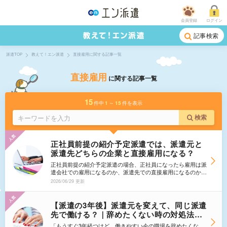
会員登録
ログイン
記事検索
派遣TOP
教えて！エン派遣
直接雇用に関する記事一覧
直接雇用
に関する記事一覧
15
件中
1
～
15
件を表示
検索
正社員前提の紹介予定派遣では、派遣元と
派遣先どちらの企業と直接雇用になる？
正社員前提の紹介予定派遣の場合、正社員になったら雇用は派
遣会社での雇用になるのか、派遣先での直接雇用になるのかど
ちらになりますか？
2026/06/29 更新
【派遣の3年後】派遣元を変えて、同じ派遣
先で働ける？｜辞めたくない時の対処法！3
年ルールとは？抵触日を回避できる？派遣
「もうすぐ3年経つけど、働きやすい今の職場を辞めたくな