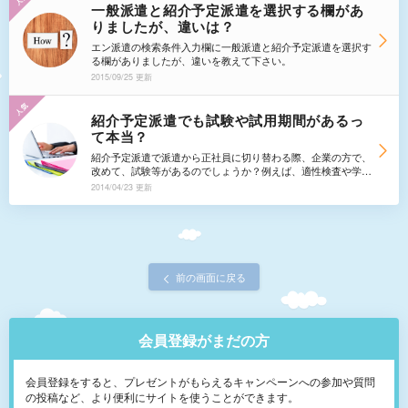
が、いつ妊娠するかも分かりません。 正社員後すぐに妊娠し
一般派遣と紹介予定派遣を選択する欄があ
た場合、紹介予定派遣で入ったのにすぐ辞めることは可能でし
りましたが、違いは？
ょうか。紹介予定派遣から正社員になる場合、派遣先は派遣元
へ紹介料を支払うということも聞きました。そのことを考える
エン派遣の検索条件入力欄に一般派遣と紹介予定派遣を選択す
と辞めにくいので、迷惑がかからないうちに正社員を辞退した
る欄がありましたが、違いを教えて下さい。
方が宜しいのでしょうか。
2015/09/25 更新
紹介予定派遣でも試験や試用期間があるっ
て本当？
紹介予定派遣で派遣から正社員に切り替わる際、企業の方で、
改めて、試験等があるのでしょうか？例えば、適性検査や学力
試験など受けなければならないですか？試用期間については、
2014/04/23 更新
法律で駄目といいながら、意外と試用期間を設ける会社がある
という話を聞きましたが、実際はどうなんでしょうか。
前の画面に戻る
会員登録がまだの方
会員登録をすると、プレゼントがもらえるキャンペーンへの参加や質問
の投稿など、より便利にサイトを使うことができます。