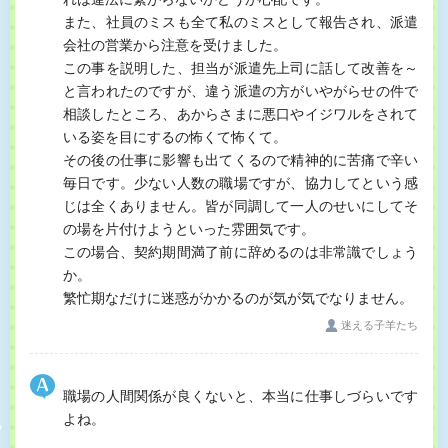
また、社員のミスも全て私のミスとして報告され、派遣
会社の営業から注意を受けました。
この事を説明した、担当が派遣先上司に話して改善を～
と言われたのですが、違う派遣の方がいやがらせの件で
相談したところ、あからさまに悪口やイジワルをされて
いる姿を目にするの怖くて怖くて。
その後の仕事に影響も出てくるので精神的に苦痛で辛い
毎日です。少ない人数の職場ですが、協力してという感
じは全くありません。皆が同調して一人のせいにしてそ
の場を片付けようといった雰囲気です。
この場合、契約期間満了前に辞めるのは非常識でしょう
か。
繁忙期なだけに迷惑がかかるのが気が気でなりません。
迷える子羊たち
職場の人間関係が良くないと、本当に仕事しづらいです
よね。