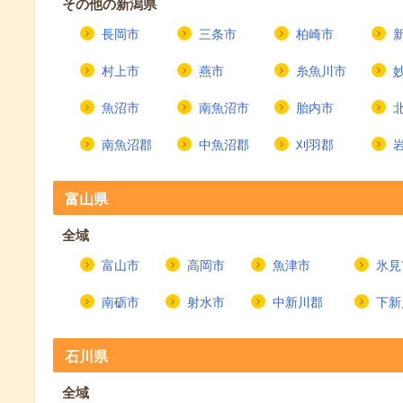
その他の新潟県
長岡市
三条市
柏崎市
村上市
燕市
糸魚川市
魚沼市
南魚沼市
胎内市
南魚沼郡
中魚沼郡
刈羽郡
富山県
全域
富山市
高岡市
魚津市
氷見
南砺市
射水市
中新川郡
下新
石川県
全域