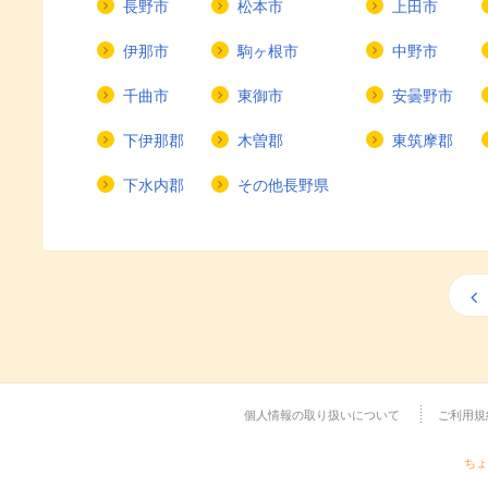
長野市
松本市
上田市
伊那市
駒ヶ根市
中野市
千曲市
東御市
安曇野市
下伊那郡
木曽郡
東筑摩郡
下水内郡
その他長野県
個人情報の取り扱いについて
ご利用規
ちょ