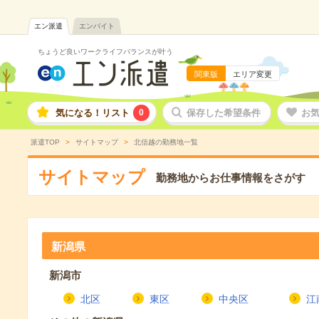
エン派遣
エンバイト
ちょうど良いワークライフバランスが叶う
関東版
エリア変更
気になる！リスト
0
保存した希望条件
お
派遣TOP
サイトマップ
北信越の勤務地一覧
サイトマップ
勤務地からお仕事情報をさがす
新潟県
新潟市
北区
東区
中央区
江