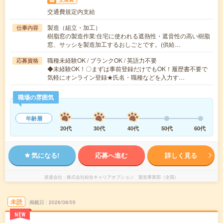
交通費規定内支給
製造（組立・加工）
仕事内容
樹脂窓の製造作業:住宅に使われる遮熱性・遮音性の高い樹脂
窓、サッシを製造加工するおしごとです。(供給…
職種未経験OK / ブランクOK / 英語力不要
応募資格
◆未経験OK！〇まずは事前登録だけでもOK！履歴書不要で
気軽にオンライン登録★氏名・職種などを入力す…
職場の雰囲気
年齢層
20代
30代
40代
50代
60代
気になる!
応募へ進む
詳しく見る
派遣会社
株式会社綜合キャリアオプション 製造事業部（全国）
未読
掲載日
2026/08/05
NEW