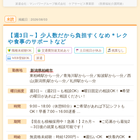
派遣会社
マンパワーグループ株式会社 ケアサービス事業部 （医療福祉介護関連）
未読
掲載日
2026/08/03
【週3日～】少人数だから負担すくなめ＊レク
や食事のサポートなど
職種未経験OK
交通費別途支給あり
土日祝日が休み
残業なし
WEB登録OK
派遣
新潟県柏崎市
勤務地
東柏崎駅から---分／青海川駅から---分／鯨波駅から---分／西
山(新潟県)駅から---分／礼拝駅から---分
週3日～（週2日～も相談OK） ■曜日固定の相談OK！ ■希望
曜日頻度
の曜日があればご相談ください！
9:00～18:00（休憩60分）■ご希望があれば下記シフトも
時間
OK！早番 7:00～16:00遅番 …
【現在も積極採用中！急募！】2カ月～ ■ご応募から最短2
期間
～3日後の就業も相談可能です！
無資格未経験：時給1200円～ ■週払いOK ■扶養内OK ■
時給