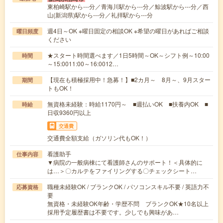
東柏崎駅から---分／青海川駅から---分／鯨波駅から---分／西
山(新潟県)駅から---分／礼拝駅から---分
週4日～OK ※曜日固定の相談OK ※希望の曜日があればご相談
曜日頻度
ください
★スタート時間選べます／1日5時間～OK～シフト例～10:00
時間
～15:0011:00～16:0012…
【現在も積極採用中！急募！】■2カ月～ 8月～、9月スター
期間
トもOK！
無資格未経験：時給1170円～ ■週払いOK ■扶養内OK ■
時給
日収9360円以上
交通費
交通費全額支給（ガソリン代もOK！）
看護助手
仕事内容
▼病院の一般病棟にて看護師さんのサポート！＜具体的に
は…＞〇カルテをファイリングする〇チェックシート…
職種未経験OK / ブランクOK / パソコンスキル不要 / 英語力不
応募資格
要
無資格・未経験OK年齢・学歴不問 ブランクOK★10名以上
採用予定履歴書は不要です。少しでも興味があ…