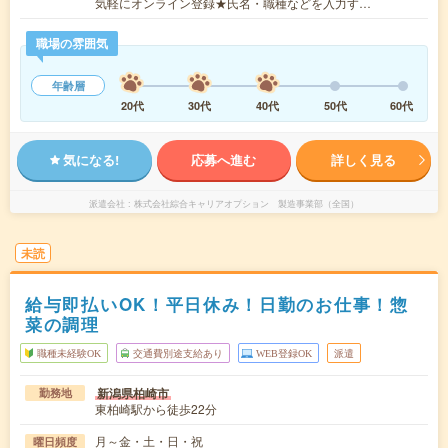
気軽にオンライン登録★氏名・職種などを入力す…
職場の雰囲気
年齢層
20代
30代
40代
50代
60代
気になる!
応募へ進む
詳しく見る
派遣会社
株式会社綜合キャリアオプション 製造事業部（全国）
未読
給与即払いOK！平日休み！日勤のお仕事！惣
菜の調理
職種未経験OK
交通費別途支給あり
WEB登録OK
派遣
新潟県柏崎市
勤務地
東柏崎駅から徒歩22分
月～金・土・日・祝
曜日頻度