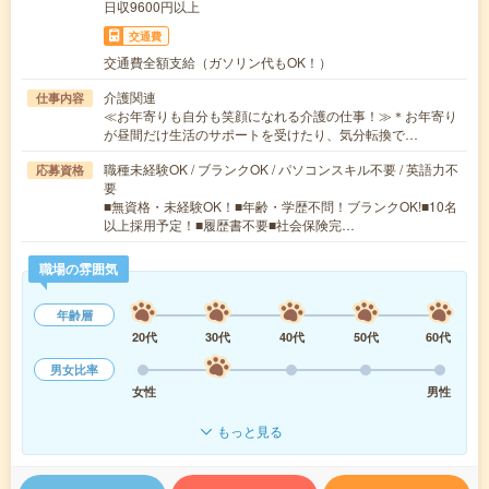
日収9600円以上
交通費
交通費全額支給（ガソリン代もOK！）
介護関連
仕事内容
≪お年寄りも自分も笑顔になれる介護の仕事！≫＊お年寄り
が昼間だけ生活のサポートを受けたり、気分転換で…
職種未経験OK / ブランクOK / パソコンスキル不要 / 英語力不
応募資格
要
■無資格・未経験OK！■年齢・学歴不問！ブランクOK!■10名
以上採用予定！■履歴書不要■社会保険完…
職場の雰囲気
年齢層
20代
30代
40代
50代
60代
男女比率
女性
男性
もっと見る