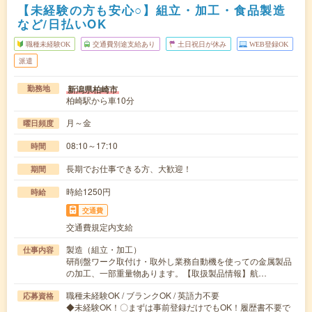
【未経験の方も安心○】組立・加工・食品製造
など/日払いOK
職種未経験OK
交通費別途支給あり
土日祝日が休み
WEB登録OK
派遣
新潟県柏崎市
勤務地
柏崎駅から車10分
月～金
曜日頻度
08:10～17:10
時間
長期でお仕事できる方、大歓迎！
期間
時給1250円
時給
交通費
交通費規定内支給
製造（組立・加工）
仕事内容
研削盤ワーク取付け・取外し業務自動機を使っての金属製品
の加工、一部重量物あります。【取扱製品情報】航…
職種未経験OK / ブランクOK / 英語力不要
応募資格
◆未経験OK！〇まずは事前登録だけでもOK！履歴書不要で