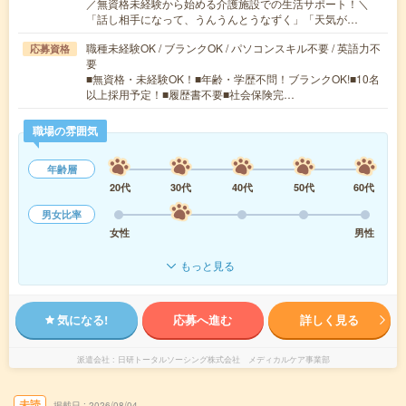
／無資格未経験から始める介護施設での生活サポート！＼
「話し相手になって、うんうんとうなずく」「天気が…
職種未経験OK / ブランクOK / パソコンスキル不要 / 英語力不
応募資格
要
■無資格・未経験OK！■年齢・学歴不問！ブランクOK!■10名
以上採用予定！■履歴書不要■社会保険完…
職場の雰囲気
年齢層
20代
30代
40代
50代
60代
男女比率
女性
男性
もっと見る
気になる!
応募へ進む
詳しく見る
派遣会社
日研トータルソーシング株式会社 メディカルケア事業部
未読
掲載日
2026/08/04