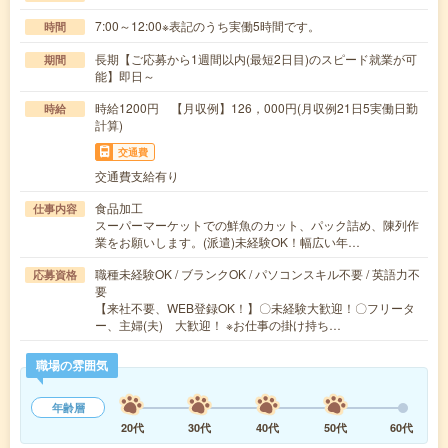
7:00～12:00※表記のうち実働5時間です。
時間
長期【ご応募から1週間以内(最短2日目)のスピード就業が可
期間
能】即日～
時給1200円 【月収例】126，000円(月収例21日5実働日勤
時給
計算)
交通費
交通費支給有り
食品加工
仕事内容
スーパーマーケットでの鮮魚のカット、パック詰め、陳列作
業をお願いします。(派遣)未経験OK！幅広い年…
職種未経験OK / ブランクOK / パソコンスキル不要 / 英語力不
応募資格
要
【来社不要、WEB登録OK！】〇未経験大歓迎！〇フリータ
ー、主婦(夫) 大歓迎！ ※お仕事の掛け持ち…
職場の雰囲気
年齢層
20代
30代
40代
50代
60代