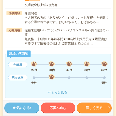
交通費全額支給※規定有
介護関連
仕事内容
＊入居者の方の「ありがとう」が嬉しい＊お年寄りを笑顔に
する介護のお仕事です。おじいちゃん、おばあちゃ…
職種未経験OK / ブランクOK / パソコンスキル不要 / 英語力不
応募資格
要
無資格・未経験OK年齢不問★10名以上採用予定★履歴書は
不要です▽応募後の流れ1)翌営業日までに担当…
職場の雰囲気
年齢層
20代
30代
40代
50代
60代
男女比率
女性
男性
もっと見る
気になる!
応募へ進む
詳しく見る