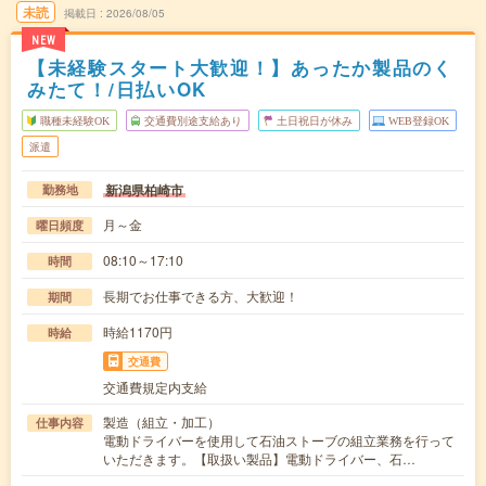
未読
掲載日
2026/08/05
NEW
【未経験スタート大歓迎！】あったか製品のく
みたて！/日払いOK
職種未経験OK
交通費別途支給あり
土日祝日が休み
WEB登録OK
派遣
新潟県柏崎市
勤務地
月～金
曜日頻度
08:10～17:10
時間
長期でお仕事できる方、大歓迎！
期間
時給1170円
時給
交通費
交通費規定内支給
製造（組立・加工）
仕事内容
電動ドライバーを使用して石油ストーブの組立業務を行って
いただきます。【取扱い製品】電動ドライバー、石…