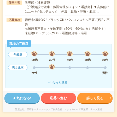
看護師・准看護師
仕事内容
【介護施設で健康・体調管理がメイン＊看護師】▼具体的に
は…○バイタルチェック 体温・脈拍・呼吸・血圧…
職種未経験OK / ブランクOK / パソコンスキル不要 / 英語力不
応募資格
要
≪履歴書不要≫・年齢不問（50代・60代の方も活躍中！）・
未経験OK・ブランクOK・看護師資格（准看…
職場の雰囲気
年齢層
20代
30代
40代
50代
60代
男女比率
女性
男性
もっと見る
気になる!
応募へ進む
詳しく見る
派遣会社
日研トータルソーシング株式会社 メディカルケア事業部 ナース派遣