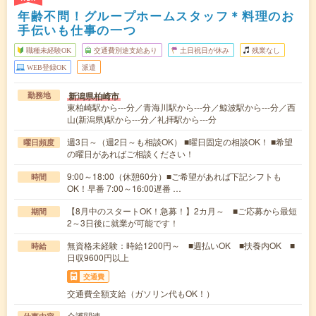
年齢不問！グループホームスタッフ＊料理のお
手伝いも仕事の一つ
職種未経験OK
交通費別途支給あり
土日祝日が休み
残業なし
WEB登録OK
派遣
新潟県柏崎市
勤務地
東柏崎駅から---分／青海川駅から---分／鯨波駅から---分／西
山(新潟県)駅から---分／礼拝駅から---分
週3日～（週2日～も相談OK） ■曜日固定の相談OK！ ■希望
曜日頻度
の曜日があればご相談ください！
9:00～18:00（休憩60分）■ご希望があれば下記シフトも
時間
OK！早番 7:00～16:00遅番 …
【8月中のスタートOK！急募！】2カ月～ ■ご応募から最短
期間
2～3日後に就業が可能です！
無資格未経験：時給1200円～ ■週払いOK ■扶養内OK ■
時給
日収9600円以上
交通費
交通費全額支給（ガソリン代もOK！）
介護関連