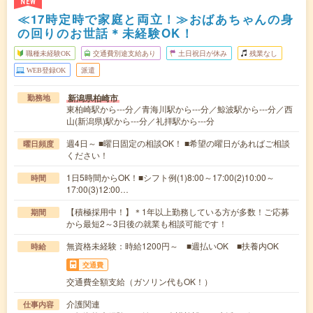
NEW
≪17時定時で家庭と両立！≫おばあちゃんの身
の回りのお世話＊未経験OK！
職種未経験OK
交通費別途支給あり
土日祝日が休み
残業なし
WEB登録OK
派遣
新潟県柏崎市
勤務地
東柏崎駅から---分／青海川駅から---分／鯨波駅から---分／西
山(新潟県)駅から---分／礼拝駅から---分
週4日～ ■曜日固定の相談OK！ ■希望の曜日があればご相談
曜日頻度
ください！
1日5時間からOK！■シフト例(1)8:00～17:00(2)10:00～
時間
17:00(3)12:00…
【積極採用中！】＊1年以上勤務している方が多数！ご応募
期間
から最短2～3日後の就業も相談可能です！
無資格未経験：時給1200円～ ■週払いOK ■扶養内OK
時給
交通費
交通費全額支給（ガソリン代もOK！）
介護関連
仕事内容