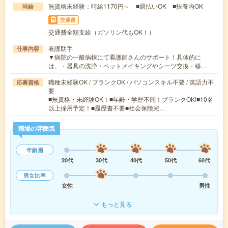
無資格未経験：時給1170円～ ■週払いOK ■扶養内OK
時給
交通費
交通費全額支給（ガソリン代もOK！）
看護助手
仕事内容
▼病院の一般病棟にて看護師さんのサポート！具体的に
は、・器具の洗浄・ベットメイキングやシーツ交換・移…
職種未経験OK / ブランクOK / パソコンスキル不要 / 英語力不
応募資格
要
■無資格・未経験OK！■年齢・学歴不問！ブランクOK!■10名
以上採用予定！■履歴書不要■社会保険完…
職場の雰囲気
年齢層
20代
30代
40代
50代
60代
男女比率
女性
男性
もっと見る