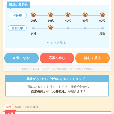
職場の雰囲気
年齢層
20代
30代
40代
50代
60代
男女比率
女性
男性
もっと見る
気になる!
応募へ進む
詳しく見る
派遣会社
日研トータルソーシング株式会社 メディカルケア事業部
興味があったら「★気になる！」をタップ！
「気になる！」を押しておくと、派遣会社から
「面談確約」
や
「応募歓迎」
が届きます！
未読
掲載日
2026/08/05
NEW