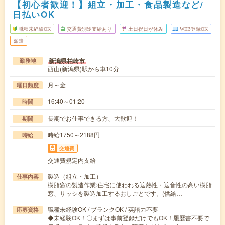
【初心者歓迎！】組立・加工・食品製造など/
日払いOK
職種未経験OK
交通費別途支給あり
土日祝日が休み
WEB登録OK
派遣
新潟県柏崎市
勤務地
西山(新潟県)駅から車10分
月～金
曜日頻度
16:40～01:20
時間
長期でお仕事できる方、大歓迎！
期間
時給1750～2188円
時給
交通費
交通費規定内支給
製造（組立・加工）
仕事内容
樹脂窓の製造作業:住宅に使われる遮熱性・遮音性の高い樹脂
窓、サッシを製造加工するおしごとです。(供給…
職種未経験OK / ブランクOK / 英語力不要
応募資格
◆未経験OK！〇まずは事前登録だけでもOK！履歴書不要で