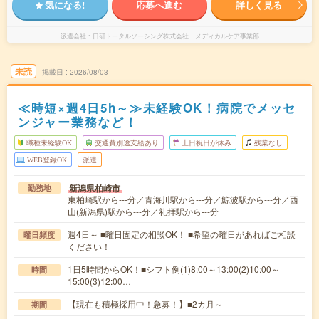
気になる!
応募へ進む
詳しく見る
派遣会社
日研トータルソーシング株式会社 メディカルケア事業部
未読
掲載日
2026/08/03
≪時短×週4日5h～≫未経験OK！病院でメッセ
ンジャー業務など！
職種未経験OK
交通費別途支給あり
土日祝日が休み
残業なし
WEB登録OK
派遣
新潟県柏崎市
勤務地
東柏崎駅から---分／青海川駅から---分／鯨波駅から---分／西
山(新潟県)駅から---分／礼拝駅から---分
週4日～ ■曜日固定の相談OK！ ■希望の曜日があればご相談
曜日頻度
ください！
1日5時間からOK！■シフト例(1)8:00～13:00(2)10:00～
時間
15:00(3)12:00…
【現在も積極採用中！急募！】■2カ月～
期間