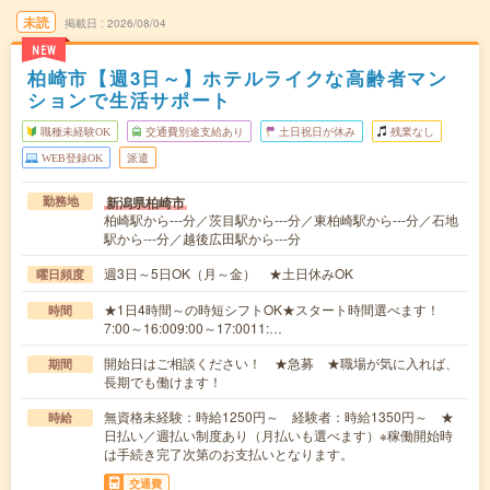
未読
掲載日
2026/08/04
NEW
柏崎市【週3日～】ホテルライクな高齢者マン
ションで生活サポート
職種未経験OK
交通費別途支給あり
土日祝日が休み
残業なし
WEB登録OK
派遣
新潟県柏崎市
勤務地
柏崎駅から---分／茨目駅から---分／東柏崎駅から---分／石地
駅から---分／越後広田駅から---分
週3日～5日OK（月～金） ★土日休みOK
曜日頻度
★1日4時間～の時短シフトOK★スタート時間選べます！
時間
7:00～16:009:00～17:0011:…
開始日はご相談ください！ ★急募 ★職場が気に入れば、
期間
長期でも働けます！
無資格未経験：時給1250円～ 経験者：時給1350円～ ★
時給
日払い／週払い制度あり（月払いも選べます）※稼働開始時
は手続き完了次第のお支払いとなります。
交通費