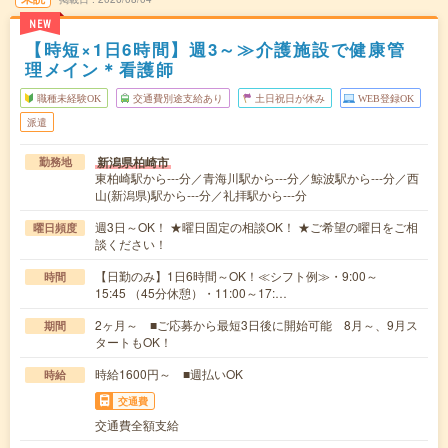
NEW
【時短×1日6時間】週3～≫介護施設で健康管
理メイン＊看護師
職種未経験OK
交通費別途支給あり
土日祝日が休み
WEB登録OK
派遣
新潟県柏崎市
勤務地
東柏崎駅から---分／青海川駅から---分／鯨波駅から---分／西
山(新潟県)駅から---分／礼拝駅から---分
週3日～OK！ ★曜日固定の相談OK！ ★ご希望の曜日をご相
曜日頻度
談ください！
【日勤のみ】1日6時間～OK！≪シフト例≫・9:00～
時間
15:45 （45分休憩）・11:00～17:…
2ヶ月～ ■ご応募から最短3日後に開始可能 8月～、9月ス
期間
タートもOK！
時給1600円～ ■週払いOK
時給
交通費
交通費全額支給