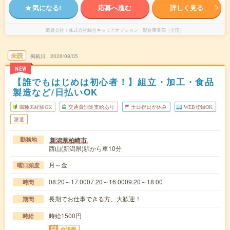
気になる!
応募へ進む
詳しく見る
派遣会社
株式会社綜合キャリアオプション 製造事業部（全国）
未読
掲載日
2026/08/05
NEW
【誰でもはじめは初心者！】組立・加工・食品
製造など/日払いOK
職種未経験OK
交通費別途支給あり
土日祝日が休み
WEB登録OK
派遣
新潟県柏崎市
勤務地
西山(新潟県)駅から車10分
月～金
曜日頻度
08:20～17:0007:20～16:0009:20～18:00
時間
長期でお仕事できる方、大歓迎！
期間
時給1500円
時給
交通費