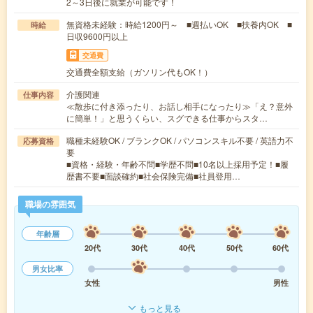
2～3日後に就業が可能です！
無資格未経験：時給1200円～ ■週払いOK ■扶養内OK ■
時給
日収9600円以上
交通費
交通費全額支給（ガソリン代もOK！）
介護関連
仕事内容
≪散歩に付き添ったり、お話し相手になったり≫「え？意外
に簡単！」と思うくらい、スグできる仕事からスタ…
職種未経験OK / ブランクOK / パソコンスキル不要 / 英語力不
応募資格
要
■資格・経験・年齢不問■学歴不問■10名以上採用予定！■履
歴書不要■面談確約■社会保険完備■社員登用…
職場の雰囲気
年齢層
20代
30代
40代
50代
60代
男女比率
女性
男性
もっと見る