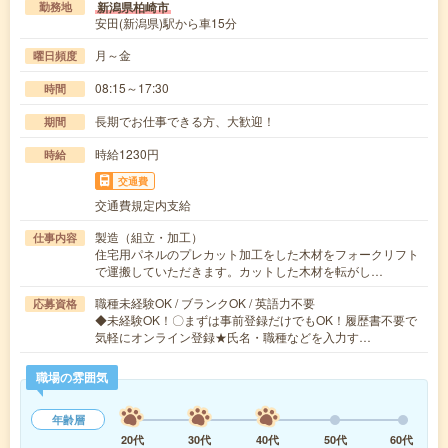
新潟県柏崎市
勤務地
安田(新潟県)駅から車15分
月～金
曜日頻度
08:15～17:30
時間
長期でお仕事できる方、大歓迎！
期間
時給1230円
時給
交通費
交通費規定内支給
製造（組立・加工）
仕事内容
住宅用パネルのプレカット加工をした木材をフォークリフト
で運搬していただきます。カットした木材を転がし…
職種未経験OK / ブランクOK / 英語力不要
応募資格
◆未経験OK！〇まずは事前登録だけでもOK！履歴書不要で
気軽にオンライン登録★氏名・職種などを入力す…
職場の雰囲気
年齢層
20代
30代
40代
50代
60代