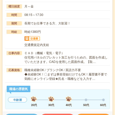
月～金
曜日頻度
08:15～17:30
時間
長期でお仕事できる方、大歓迎！
期間
時給1380円
時給
交通費
交通費規定内支給
ＣＡＤ（機械・電気・電子）
仕事内容
住宅用パネルのプレカット加工を行うための、図面を作成し
ていただきます。CADを使用した図面作成。【取…
職種未経験OK / ブランクOK / 英語力不要
応募資格
◆未経験OK！〇まずは事前登録だけでもOK！履歴書不要で
気軽にオンライン登録★氏名・職種などを入力す…
職場の雰囲気
年齢層
20代
30代
40代
50代
60代