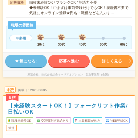
職種未経験OK / ブランクOK / 英語力不要
応募資格
◆未経験OK！〇まずは事前登録だけでもOK！履歴書不要で
気軽にオンライン登録★氏名・職種などを入力す…
職場の雰囲気
年齢層
20代
30代
40代
50代
60代
気になる!
応募へ進む
詳しく見る
派遣会社
株式会社綜合キャリアオプション 製造事業部（全国）
未読
掲載日
2026/08/05
NEW
【未経験スタートOK！】フォークリフト作業/
日払いOK
職種未経験OK
交通費別途支給あり
土日祝日が休み
WEB登録OK
派遣