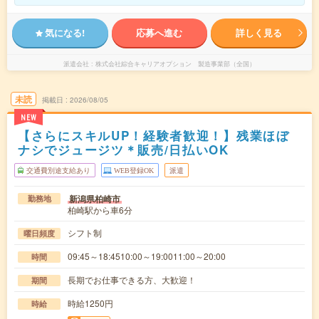
気になる!
応募へ進む
詳しく見る
派遣会社
株式会社綜合キャリアオプション 製造事業部（全国）
未読
掲載日
2026/08/05
NEW
【さらにスキルUP！経験者歓迎！】残業ほぼ
ナシでジュージツ＊販売/日払いOK
交通費別途支給あり
WEB登録OK
派遣
新潟県柏崎市
勤務地
柏崎駅から車6分
シフト制
曜日頻度
09:45～18:4510:00～19:0011:00～20:00
時間
長期でお仕事できる方、大歓迎！
期間
時給1250円
時給