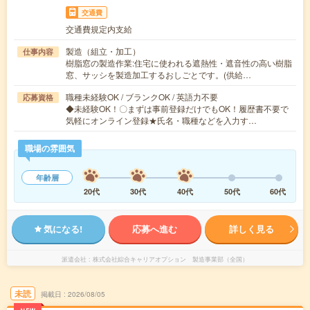
交通費
交通費規定内支給
製造（組立・加工）
仕事内容
樹脂窓の製造作業:住宅に使われる遮熱性・遮音性の高い樹脂
窓、サッシを製造加工するおしごとです。(供給…
職種未経験OK / ブランクOK / 英語力不要
応募資格
◆未経験OK！〇まずは事前登録だけでもOK！履歴書不要で
気軽にオンライン登録★氏名・職種などを入力す…
職場の雰囲気
年齢層
20代
30代
40代
50代
60代
気になる!
応募へ進む
詳しく見る
派遣会社
株式会社綜合キャリアオプション 製造事業部（全国）
未読
掲載日
2026/08/05