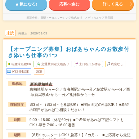
気になる!
応募へ進む
詳しく見る
派遣会社
日研トータルソーシング株式会社 メディカルケア事業部
未読
掲載日
2026/08/03
【オープニング募集】おばあちゃんのお散歩付
き添いも仕事の1つ
職種未経験OK
交通費別途支給あり
土日祝日が休み
残業なし
WEB登録OK
派遣
新潟県柏崎市
勤務地
東柏崎駅から---分／青海川駅から---分／鯨波駅から---分／西
山(新潟県)駅から---分／礼拝駅から---分
週3日～（週2日～も相談OK） ■曜日固定の相談OK！ ■希望
曜日頻度
の曜日があればご相談ください！
9:00～18:00（休憩60分）■ご希望があれば下記シフトも
時間
OK！早番 7:00～16:00遅番 …
【8月中のスタートOK！急募！】2カ月～ ■ご応募から最短
期間