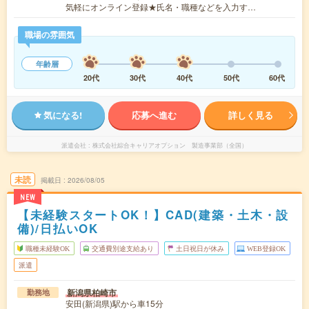
気軽にオンライン登録★氏名・職種などを入力す…
職場の雰囲気
年齢層
20代
30代
40代
50代
60代
気になる!
応募へ進む
詳しく見る
派遣会社
株式会社綜合キャリアオプション 製造事業部（全国）
未読
掲載日
2026/08/05
NEW
【未経験スタートOK！】CAD(建築・土木・設
備)/日払いOK
職種未経験OK
交通費別途支給あり
土日祝日が休み
WEB登録OK
派遣
新潟県柏崎市
勤務地
安田(新潟県)駅から車15分