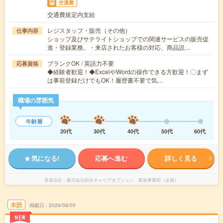
交通費
交通費規定内支給
レジスタッフ・販売（その他）
仕事内容
ショップ及びサテライトショップでの関連サービスの販売促
進・登録業務。・来店されたお客様の対応、商品説…
ブランクOK / 英語力不要
応募資格
◆経験者歓迎！◆ExcelやWordの操作できる方歓迎！〇まず
は事前登録だけでもOK！履歴書不要で気…
職場の雰囲気
年齢層
20代
30代
40代
50代
60代
気になる!
応募へ進む
詳しく見る
派遣会社
株式会社綜合キャリアオプション 製造事業部（全国）
未読
掲載日
2026/08/05
NEW