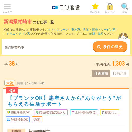
メニュー
気になる!
ログイン
検索
新潟県柏崎市
のお仕事一覧
柏崎市の派遣のお仕事情報です。
オフィスワーク・事務系
、
営業・販売・サービス系
、
クリエイティブ系
などのお仕事を取り揃えています。さらに、
短期
・
単発
などの期
間や、
職種未経験OK
などのこだわり条件で絞り込んでいただけます。
条件の変更
また、
長岡市
・
刈羽郡
など隣接エリアのお仕事もご確認いただけます。
新潟県柏崎市
38
1,303
全
件
平均時給:
円
時給順
新着順
未読
掲載日
2026/08/05
NEW
【ブランクOK】患者さんから”ありがとう”が
もらえる生活サポート
職種未経験OK
交通費別途支給あり
土日祝日が休み
残業なし
WEB登録OK
派遣
新潟県柏崎市
勤務地