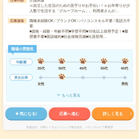
仕事内容
≪自立した生活のための見守りやお手伝い！≫お年寄りが少
人数で生活する「グループホーム」。利用者さんが…
職種未経験OK / ブランクOK / パソコンスキル不要 / 英語力不
応募資格
要
■資格・経験・年齢不問■学歴不問■10名以上採用予定！■履
歴書不要■面談確約■社会保険完備■社員登用…
職場の雰囲気
年齢層
20代
30代
40代
50代
60代
男女比率
女性
男性
もっと見る
気になる!
応募へ進む
詳しく見る
派遣会社
日研トータルソーシング株式会社 メディカルケア事業部