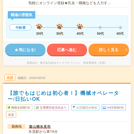
気軽にオンライン登録★氏名・職種などを入力す…
職場の雰囲気
年齢層
20代
30代
40代
50代
60代
気になる!
応募へ進む
詳しく見る
派遣会社
株式会社綜合キャリアオプション 製造事業部（全国）
未読
掲載日
2026/08/05
【誰でもはじめは初心者！】機械オペレータ
ー/日払いOK
職種未経験OK
交通費別途支給あり
土日祝日が休み
WEB登録OK
派遣
富山県氷見市
勤務地
氷見駅から車14分