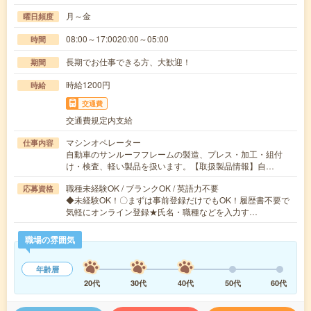
月～金
曜日頻度
08:00～17:0020:00～05:00
時間
長期でお仕事できる方、大歓迎！
期間
時給1200円
時給
交通費
交通費規定内支給
マシンオペレーター
仕事内容
自動車のサンルーフフレームの製造、プレス・加工・組付
け・検査、軽い製品を扱います。【取扱製品情報】自…
職種未経験OK / ブランクOK / 英語力不要
応募資格
◆未経験OK！〇まずは事前登録だけでもOK！履歴書不要で
気軽にオンライン登録★氏名・職種などを入力す…
職場の雰囲気
年齢層
20代
30代
40代
50代
60代