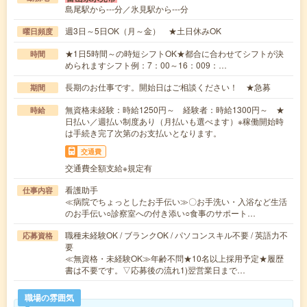
島尾駅から---分／氷見駅から---分
週3日～5日OK（月～金） ★土日休みOK
曜日頻度
★1日5時間～の時短シフトOK★都合に合わせてシフトが決
時間
められますシフト例：7：00～16：009：…
長期のお仕事です。開始日はご相談ください！ ★急募
期間
無資格未経験：時給1250円～ 経験者：時給1300円～ ★
時給
日払い／週払い制度あり（月払いも選べます）※稼働開始時
は手続き完了次第のお支払いとなります。
交通費
交通費全額支給※規定有
看護助手
仕事内容
≪病院でちょっとしたお手伝い≫〇お手洗い・入浴など生活
のお手伝い○診察室への付き添い○食事のサポート…
職種未経験OK / ブランクOK / パソコンスキル不要 / 英語力不
応募資格
要
≪無資格・未経験OK≫年齢不問★10名以上採用予定★履歴
書は不要です。▽応募後の流れ1)翌営業日まで…
職場の雰囲気