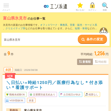
メニュー
気になる!
ログイン
検索
富山県氷見市
のお仕事一覧
氷見市の派遣のお仕事情報です。
オフィスワーク・事務系
、
営業・販売・サービス系
、
クリエイティブ系
などのお仕事を取り揃えています。さらに、
短期
・
単発
などの期
間や、
職種未経験OK
などのこだわり条件で絞り込んでいただけます。
条件の変更
また、
高岡市
・
羽咋郡
・
羽咋市
・
鹿島郡
など隣接エリアのお仕事もご確認いただけま
富山県氷見市
す。
9
1,256
全
件
平均時給:
円
時給順
新着順
未読
掲載日
2026/08/08
NEW
＼日払い×時給1250円／医療行為なし＊付き添
い＊看護サポート
職種未経験OK
交通費別途支給あり
土日祝日が休み
残業なし
WEB登録OK
派遣
富山県氷見市
勤務地