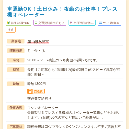
車通勤OK！土日休み！夜勤のお仕事！プレス
機オペレーター
職種未経験OK
交通費別途支給あり
土日祝日が休み
WEB登録OK
派遣
富山県氷見市
勤務地
月～金・祝
曜日頻度
20:00～5:00※表記のうち実働7時間50分です。
時間
長期【ご応募から1週間以内(最短2日目)のスピード就業が可
期間
能】即日～
時給1300円
時給
交通費
交通費支給有り
マシンオペレーター
仕事内容
金属製品をプレスする機械のオペレーター業務などをお願い
します。(派遣)50代の方など幅広い年齢層が活…
職種未経験OK / ブランクOK / パソコンスキル不要 / 英語力不
応募資格