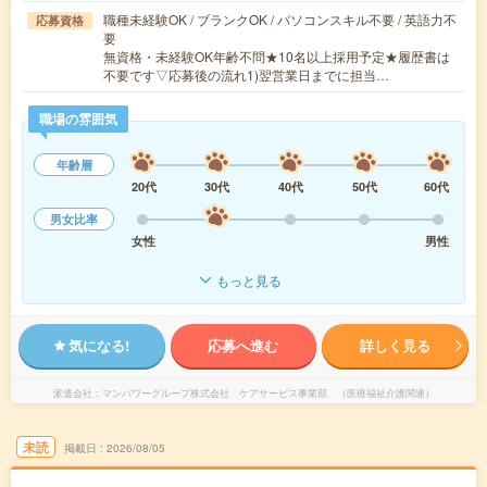
職種未経験OK / ブランクOK / パソコンスキル不要 / 英語力不
応募資格
要
無資格・未経験OK年齢不問★10名以上採用予定★履歴書は
不要です▽応募後の流れ1)翌営業日までに担当…
職場の雰囲気
年齢層
20代
30代
40代
50代
60代
男女比率
女性
男性
もっと見る
気になる!
応募へ進む
詳しく見る
派遣会社
マンパワーグループ株式会社 ケアサービス事業部 （医療福祉介護関連）
未読
掲載日
2026/08/05