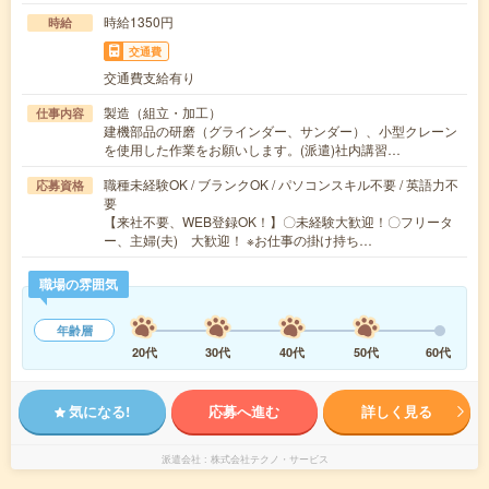
時給1350円
時給
交通費
交通費支給有り
製造（組立・加工）
仕事内容
建機部品の研磨（グラインダー、サンダー）、小型クレーン
を使用した作業をお願いします。(派遣)社内講習…
職種未経験OK / ブランクOK / パソコンスキル不要 / 英語力不
応募資格
要
【来社不要、WEB登録OK！】〇未経験大歓迎！〇フリータ
ー、主婦(夫) 大歓迎！ ※お仕事の掛け持ち…
職場の雰囲気
年齢層
20代
30代
40代
50代
60代
気になる!
応募へ進む
詳しく見る
派遣会社
株式会社テクノ・サービス