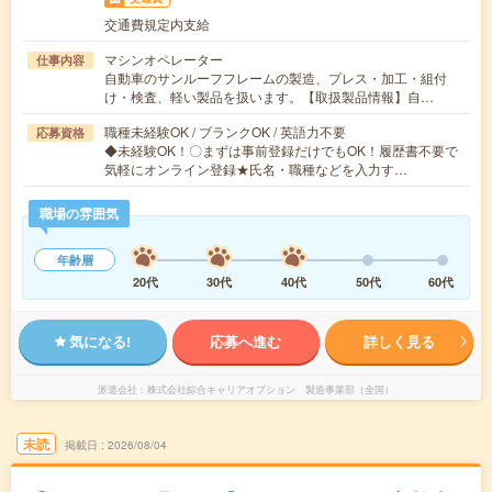
交通費規定内支給
マシンオペレーター
仕事内容
自動車のサンルーフフレームの製造、プレス・加工・組付
け・検査、軽い製品を扱います。【取扱製品情報】自…
職種未経験OK / ブランクOK / 英語力不要
応募資格
◆未経験OK！〇まずは事前登録だけでもOK！履歴書不要で
気軽にオンライン登録★氏名・職種などを入力す…
職場の雰囲気
年齢層
20代
30代
40代
50代
60代
気になる!
応募へ進む
詳しく見る
派遣会社
株式会社綜合キャリアオプション 製造事業部（全国）
未読
掲載日
2026/08/04