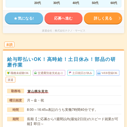
20代
30代
40代
50代
60代
気になる!
応募へ進む
詳しく見る
派遣会社
株式会社テクノ・サービス
未読
給与即払いOK！高時給！土日休み！部品の研
磨作業
職種未経験OK
交通費別途支給あり
土日祝日が休み
WEB登録OK
派遣
富山県氷見市
勤務地
月～金・祝
曜日頻度
8:00～16:45※表記のうち実働7時間40分です。
時間
長期【ご応募から1週間以内(最短2日目)のスピード就業が可
期間
能】即日～