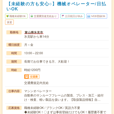
【未経験の方も安心○】機械オペレーター/日払
いOK
職種未経験OK
交通費別途支給あり
土日祝日が休み
WEB登録OK
派遣
富山県氷見市
勤務地
氷見駅から車14分
月～金
曜日頻度
13:00～22:00
時間
長期でお仕事できる方、大歓迎！
期間
時給1200円
時給
交通費
交通費規定内支給
マシンオペレーター
仕事内容
自動車のサンルーフフレームの製造、プレス・加工・組付
け・検査、軽い製品を扱います。【取扱製品情報】自…
職種未経験OK / ブランクOK / 英語力不要
応募資格
◆未経験OK！〇まずは事前登録だけでもOK！履歴書不要で