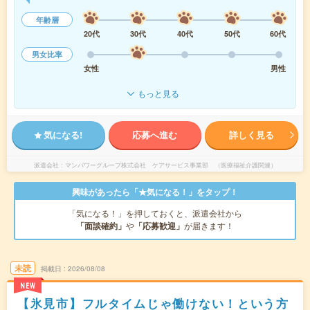
年齢層
20代
30代
40代
50代
60代
男女比率
女性
男性
もっと見る
気になる!
応募へ進む
詳しく見る
派遣会社
マンパワーグループ株式会社 ケアサービス事業部 （医療福祉介護関連）
興味があったら「★気になる！」をタップ！
「気になる！」を押しておくと、派遣会社から
「面談確約」
や
「応募歓迎」
が届きます！
未読
掲載日
2026/08/08
NEW
【氷見市】フルタイムじゃ働けない！という方