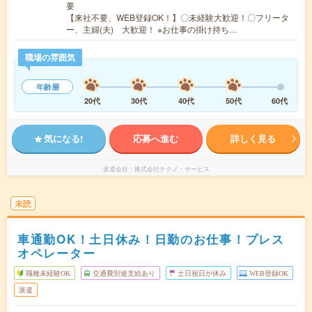
要
【来社不要、WEB登録OK！】〇未経験大歓迎！〇フリータ
ー、主婦(夫) 大歓迎！ ※お仕事の掛け持ち…
職場の雰囲気
年齢層
20代
30代
40代
50代
60代
気になる!
応募へ進む
詳しく見る
派遣会社
株式会社テクノ・サービス
未読
車通勤OK！土日休み！日勤のお仕事！プレス
オペレーター
職種未経験OK
交通費別途支給あり
土日祝日が休み
WEB登録OK
派遣