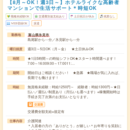
【8月～OK！週3日～】ホテルライクな高齢者
マンションで生活サポート＊時短OK
職種未経験OK
交通費別途支給あり
土日祝日が休み
残業なし
WEB登録OK
派遣
富山県氷見市
勤務地
島尾駅から---分／氷見駅から---分
週3日～5日OK（月～金） ★土日休みOK
曜日頻度
★1日5時間～の時短シフトOK★スタート時間選べます！
時間
7:00～16:009:00～17:0011:…
開始日はご相談ください！ ★急募 ★職場が気に入れば、
期間
長期でも働けます！
無資格未経験：時給1250円～ 経験者：時給1300円～★日
時給
払い／週払い制度あり（月払いも選べます）※稼働開始時は
手続き完了次第のお支払いとなります。
交通費
交通費全額支給※規定有
介護関連
仕事内容
＊入居者の方の「ありがとう」が嬉しい＊お年寄りを笑顔に