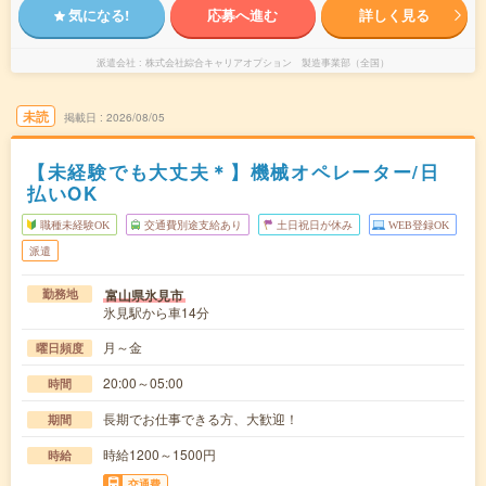
気になる!
応募へ進む
詳しく見る
派遣会社
株式会社綜合キャリアオプション 製造事業部（全国）
未読
掲載日
2026/08/05
【未経験でも大丈夫＊】機械オペレーター/日
払いOK
職種未経験OK
交通費別途支給あり
土日祝日が休み
WEB登録OK
派遣
富山県氷見市
勤務地
氷見駅から車14分
月～金
曜日頻度
20:00～05:00
時間
長期でお仕事できる方、大歓迎！
期間
時給1200～1500円
時給
交通費