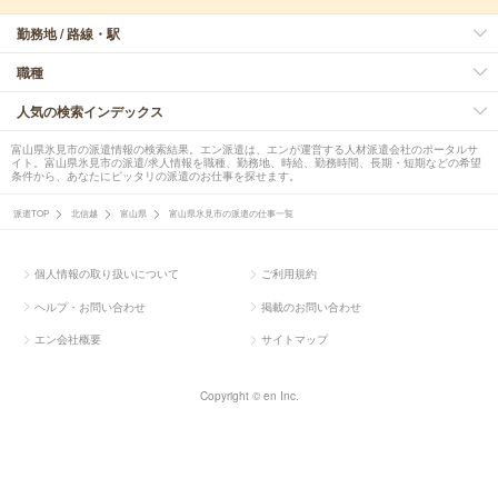
勤務地 / 路線・駅
職種
人気の検索インデックス
富山県氷見市の派遣情報の検索結果。エン派遣は、エンが運営する人材派遣会社のポータルサ
イト。富山県氷見市の派遣/求人情報を職種、勤務地、時給、勤務時間、長期・短期などの希望
条件から、あなたにピッタリの派遣のお仕事を探せます。
派遣TOP
北信越
富山県
富山県氷見市の派遣の仕事一覧
個人情報の取り扱いについて
ご利用規約
ヘルプ・お問い合わせ
掲載のお問い合わせ
エン会社概要
サイトマップ
Copyright © en Inc.