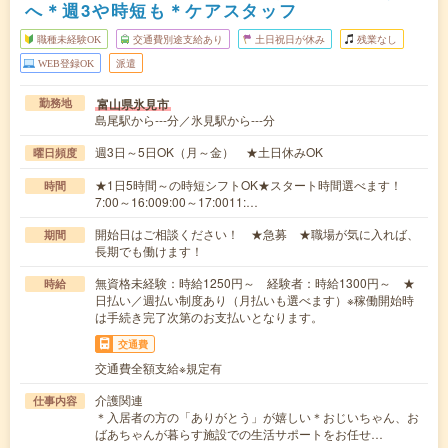
へ＊週3や時短も＊ケアスタッフ
職種未経験OK
交通費別途支給あり
土日祝日が休み
残業なし
WEB登録OK
派遣
富山県氷見市
勤務地
島尾駅から---分／氷見駅から---分
週3日～5日OK（月～金） ★土日休みOK
曜日頻度
★1日5時間～の時短シフトOK★スタート時間選べます！
時間
7:00～16:009:00～17:0011:…
開始日はご相談ください！ ★急募 ★職場が気に入れば、
期間
長期でも働けます！
無資格未経験：時給1250円～ 経験者：時給1300円～ ★
時給
日払い／週払い制度あり（月払いも選べます）※稼働開始時
は手続き完了次第のお支払いとなります。
交通費
交通費全額支給※規定有
介護関連
仕事内容
＊入居者の方の「ありがとう」が嬉しい＊おじいちゃん、お
ばあちゃんが暮らす施設での生活サポートをお任せ…