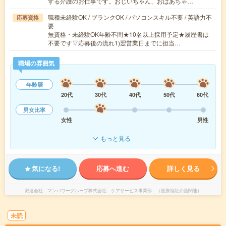
する介護のお仕事です。おじいちゃん、おばあちゃ…
職種未経験OK / ブランクOK / パソコンスキル不要 / 英語力不
応募資格
要
無資格・未経験OK年齢不問★10名以上採用予定★履歴書は
不要です▽応募後の流れ1)翌営業日までに担当…
職場の雰囲気
年齢層
20代
30代
40代
50代
60代
男女比率
女性
男性
もっと見る
気になる!
応募へ進む
詳しく見る
派遣会社
マンパワーグループ株式会社 ケアサービス事業部 （医療福祉介護関連）
未読