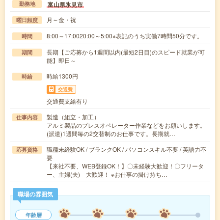
富山県氷見市
勤務地
月～金・祝
曜日頻度
8:00～17:0020:00～5:00※表記のうち実働7時間50分です。
時間
長期【ご応募から1週間以内(最短2日目)のスピード就業が可
期間
能】即日～
時給1300円
時給
交通費
交通費支給有り
製造（組立・加工）
仕事内容
アルミ製品のプレスオペレーター作業などをお願いします。
(派遣)1週間毎の2交替制のお仕事です。長期就…
職種未経験OK / ブランクOK / パソコンスキル不要 / 英語力不
応募資格
要
【来社不要、WEB登録OK！】〇未経験大歓迎！〇フリータ
ー、主婦(夫) 大歓迎！ ※お仕事の掛け持ち…
職場の雰囲気
年齢層