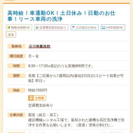
高時給！車通勤OK！土日休み！日勤のお仕
事！リース車両の洗浄
職種未経験OK
交通費別途支給あり
土日祝日が休み
WEB登録OK
派遣
石川県鳳珠郡
勤務地
月～金
曜日頻度
8:30～17:30※表記のうち実働8時間です。
時間
長期【ご応募から1週間以内(最短2日目)のスピード就業が可
期間
能】即日～
時給1500円
時給
交通費
交通費支給有り
製造（組立・加工）
仕事内容
建設機械レンタル工場で、返却された建機を高圧洗浄機で洗
浄する作業をお願いします。（派遣）塗装の剥げた…