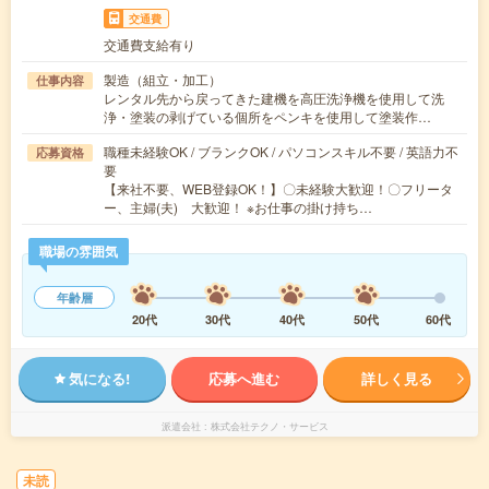
交通費
交通費支給有り
製造（組立・加工）
仕事内容
レンタル先から戻ってきた建機を高圧洗浄機を使用して洗
浄・塗装の剥げている個所をペンキを使用して塗装作…
職種未経験OK / ブランクOK / パソコンスキル不要 / 英語力不
応募資格
要
【来社不要、WEB登録OK！】〇未経験大歓迎！〇フリータ
ー、主婦(夫) 大歓迎！ ※お仕事の掛け持ち…
職場の雰囲気
年齢層
20代
30代
40代
50代
60代
気になる!
応募へ進む
詳しく見る
派遣会社
株式会社テクノ・サービス
未読