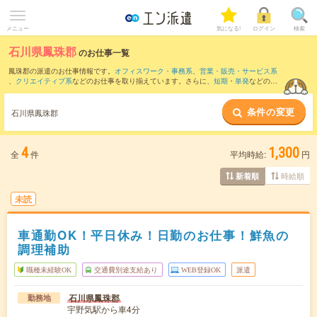
メニュー
気になる!
ログイン
検索
石川県鳳珠郡
のお仕事一覧
鳳珠郡の派遣のお仕事情報です。
オフィスワーク・事務系
、
営業・販売・サービス系
、
クリエイティブ系
などのお仕事を取り揃えています。さらに、
短期
・
単発
などの期
間や、
職種未経験OK
などのこだわり条件で絞り込んでいただけます。
条件の変更
石川県鳳珠郡
4
1,300
全
件
平均時給:
円
時給順
新着順
未読
車通勤OK！平日休み！日勤のお仕事！鮮魚の
調理補助
職種未経験OK
交通費別途支給あり
WEB登録OK
派遣
石川県鳳珠郡
勤務地
宇野気駅から車4分