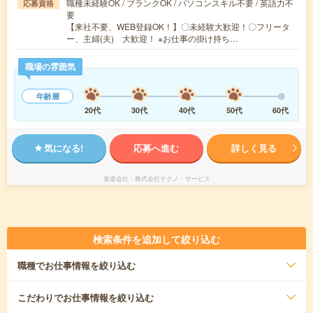
職種未経験OK / ブランクOK / パソコンスキル不要 / 英語力不
応募資格
要
【来社不要、WEB登録OK！】〇未経験大歓迎！〇フリータ
ー、主婦(夫) 大歓迎！ ※お仕事の掛け持ち…
職場の雰囲気
年齢層
20代
30代
40代
50代
60代
気になる!
応募へ進む
詳しく見る
派遣会社
株式会社テクノ・サービス
検索条件を追加して絞り込む
職種
でお仕事情報を絞り込む
こだわり
でお仕事情報を絞り込む