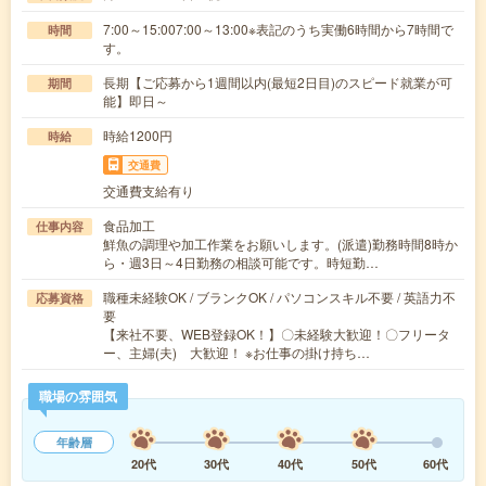
7:00～15:007:00～13:00※表記のうち実働6時間から7時間で
時間
す。
長期【ご応募から1週間以内(最短2日目)のスピード就業が可
期間
能】即日～
時給1200円
時給
交通費
交通費支給有り
食品加工
仕事内容
鮮魚の調理や加工作業をお願いします。(派遣)勤務時間8時か
ら・週3日～4日勤務の相談可能です。時短勤…
職種未経験OK / ブランクOK / パソコンスキル不要 / 英語力不
応募資格
要
【来社不要、WEB登録OK！】〇未経験大歓迎！〇フリータ
ー、主婦(夫) 大歓迎！ ※お仕事の掛け持ち…
職場の雰囲気
年齢層
20代
30代
40代
50代
60代