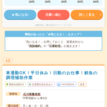
20代
30代
40代
50代
60代
気になる!
応募へ進む
詳しく見る
派遣会社
株式会社テクノ・サービス
興味があったら「★気になる！」をタップ！
「気になる！」を押しておくと、派遣会社から
「面談確約」
や
「応募歓迎」
が届きます！
未読
車通勤OK！平日休み！日勤のお仕事！鮮魚の
調理補助作業
職種未経験OK
交通費別途支給あり
WEB登録OK
派遣
石川県鳳珠郡
勤務地
宇野気駅から車4分
月～金・土・日・祝
曜日頻度