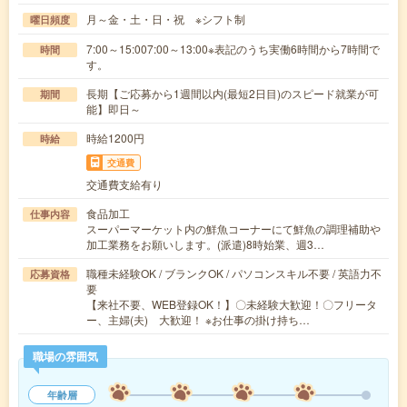
月～金・土・日・祝 ※シフト制
曜日頻度
7:00～15:007:00～13:00※表記のうち実働6時間から7時間で
時間
す。
長期【ご応募から1週間以内(最短2日目)のスピード就業が可
期間
能】即日～
時給1200円
時給
交通費
交通費支給有り
食品加工
仕事内容
スーパーマーケット内の鮮魚コーナーにて鮮魚の調理補助や
加工業務をお願いします。(派遣)8時始業、週3…
職種未経験OK / ブランクOK / パソコンスキル不要 / 英語力不
応募資格
要
【来社不要、WEB登録OK！】〇未経験大歓迎！〇フリータ
ー、主婦(夫) 大歓迎！ ※お仕事の掛け持ち…
職場の雰囲気
年齢層