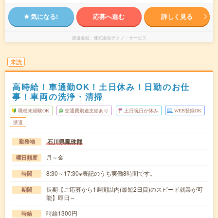
気になる!
応募へ進む
詳しく見る
派遣会社
株式会社テクノ・サービス
未読
高時給！車通勤OK！土日休み！日勤のお仕
事！車両の洗浄・清掃
職種未経験OK
交通費別途支給あり
土日祝日が休み
WEB登録OK
派遣
石川県鳳珠郡
勤務地
月～金
曜日頻度
8:30～17:30※表記のうち実働8時間です。
時間
長期【ご応募から1週間以内(最短2日目)のスピード就業が可
期間
能】即日～
時給1300円
時給