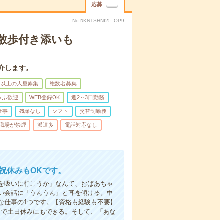
応募
No.NKNTSHNI25_OP9
散歩付き添いも
介します。
名以上の大量募集
複数名募集
ゅふ歓迎
WEB登録OK
週2～3日勤務
仕事
残業なし
シフト
交替制勤務
職場が禁煙
派遣多
電話対応なし
日祝休みもOKです。
を吸いに行こうか」なんて、おばあちゃ
い会話に「うんうん」と耳を傾ける。中
な仕事の1つです。【資格も経験も不要】
めで土日休みにもできる。そして、「あな