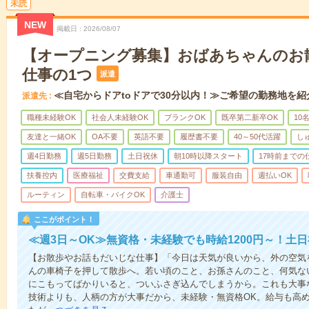
未読
NEW
掲載日
2026/08/07
【オープニング募集】おばあちゃんのお
仕事の1つ
派遣
≪自宅からドアtoドアで30分以内！≫ご希望の勤務地を紹
派遣先
職種未経験OK
社会人未経験OK
ブランクOK
既卒第二新卒OK
10
友達と一緒OK
OA不要
英語不要
履歴書不要
40～50代活躍
し
週4日勤務
週5日勤務
土日祝休
朝10時以降スタート
17時前までの
扶養控内
医療福祉
交費支給
車通勤可
服装自由
週払いOK
ルーティン
自転車・バイクOK
介護士
ここがポイント！
≪週3日～OK≫無資格・未経験でも時給1200円～！土
【お散歩やお話もだいじな仕事】「今日は天気が良いから、外の空気
んの車椅子を押して散歩へ。若い頃のこと、お孫さんのこと、何気な
にこもってばかりいると、ついふさぎ込んでしまうから。これも大事
技術よりも、人柄の方が大事だから、未経験・無資格OK。給与も高