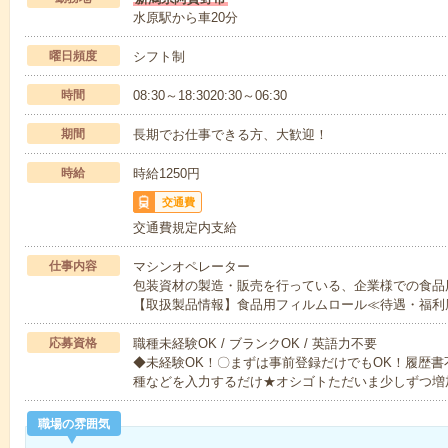
水原駅から車20分
曜日頻度
シフト制
時間
08:30～18:3020:30～06:30
期間
長期でお仕事できる方、大歓迎！
時給
時給1250円
交通費
交通費規定内支給
仕事内容
マシンオペレーター
包装資材の製造・販売を行っている、企業様での食品
【取扱製品情報】食品用フィルムロール≪待遇・福利
応募資格
職種未経験OK / ブランクOK / 英語力不要
◆未経験OK！〇まずは事前登録だけでもOK！履歴
種などを入力するだけ★オシゴトただいま少しずつ増
職場の雰囲気