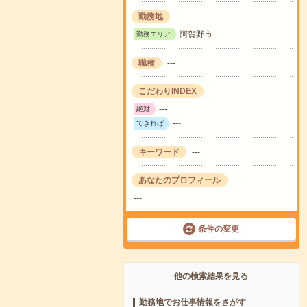
勤務地
阿賀野市
勤務エリア
職種
---
こだわりINDEX
---
絶対
---
できれば
キーワード
---
あなたのプロフィール
---
条件の変更
他の検索結果を見る
勤務地でお仕事情報をさがす