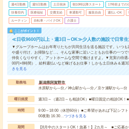
週4日勤務
週5日勤務
土日祝休
朝10時以降スタート
17時前までの
扶養控内
医療福祉
交費支給
車通勤可
服装自由
週払いOK
ルーティン
自転車・バイクOK
介護士
ここがポイント！
≪日収9600円以上・週3日～OK≫少人数の施設で日常
▼グループホームはお年寄りたちが共同生活を送る施設です。いつも
や盛り付け、お掃除など…。そんな家事に近いこともお仕事の一つで
仲良くなりやすく、アットホームな空間で働けますよ。▼充実の待遇＆働
00円×8時間）、給料週払いなど稼げるお仕事！しかも土日休み＆週3
きを見る
勤務地
新潟県阿賀野市
水原駅から---分／神山駅から---分／京ケ瀬駅から---分
曜日頻度
週3日～（週2日～も相談OK）■曜日固定の相談OK
時間
9:00～18:00（休憩60分）■ご希望があれば下記シフトもOK
00夜勤 16:30…
つづきを見る
期間
【8月中のスタートOK！急募！】2カ月～ ■ご応募