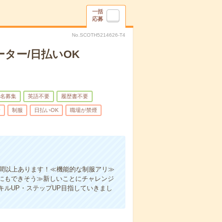
一括
応募
No.SCOTH5214626-T4
ター/日払いOK
名募集
英語不要
履歴書不要
給
制服
日払いOK
職場が禁煙
時間以上あります！≪機能的な制服アリ≫
にもできそう≫新しいことにチャレンジ
ルUP・ステップUP目指していきまし