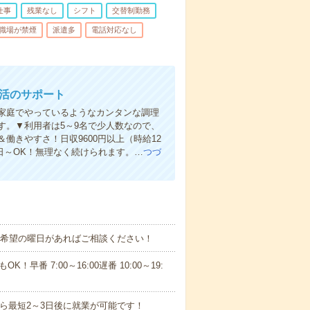
仕事
残業なし
シフト
交替制勤務
職場が禁煙
派遣多
電話対応なし
生活のサポート
家庭でやっているようなカンタンな調理
す。▼利用者は5～9名で少人数なので、
きやすさ！日収9600円以上（時給12
日～OK！無理なく続けられます。…
つづ
！■希望の曜日があればご相談ください！
！早番 7:00～16:00遅番 10:00～19:
から最短2～3日後に就業が可能です！