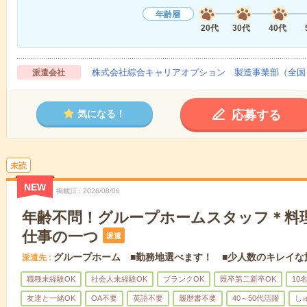
年齢層
20代
30代
40代
株式会社綜合キャリアオプション 製造事業部（全国
派遣会社
応募する
気になる！
未読
NEW
掲載日
2026/08/06
年齢不問！グループホームスタッフ＊料
仕事の一つ
派遣
グループホーム ■勤務地選べます！ ■少人数のキレイな
派遣先
職種未経験OK
社会人未経験OK
ブランクOK
既卒第二新卒OK
10
友達と一緒OK
OA不要
英語不要
履歴書不要
40～50代活躍
し