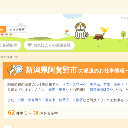
ヘル
版
エリア変更
た希望条件
お気に入りの派遣会社
派遣の仕事一覧
新潟県阿賀野市
の派遣のお仕事情報
阿賀野市の派遣のお仕事情報です。
オフィスワーク・事務系
、
営業・販売・サ
り揃えています。さらに、
短期
・
単発
などの期間や、
職種未経験OK
などのこ
また、
北区
・
新発田市
・
五泉市
・
秋葉区
・
江南区
など隣接エリアのお仕事もご
62
1
30
件中
～
件を表示中