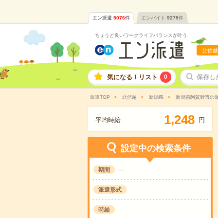
エン派遣
5076
件
エンバイト
9279
件
ちょうど良いワークライフバランスが叶う
北信越
気になる！リスト
0
保存し
派遣TOP
北信越
新潟県
新潟県阿賀野市の
,
1
2
4
8
平均時給:
円
設定中の検索条件
期間
---
派遣形式
---
時給
---