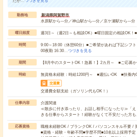
たが…
つづきを見る
勤務地
新潟県阿賀野市
水原駅から---分／神山駅から---分／京ケ瀬駅から---分
曜日頻度
週3日～（週2日～も相談OK）■曜日固定の相談OK
時間
9:00～18:00（休憩60分）■ご希望があれば下記シフトもOK
00夜勤 16:30…
つづきを見る
期間
【8月中のスタートOK！急募！】2カ月～ ■ご応募
時給
無資格未経験：時給1200円～ ■週払いOK ■扶養内O
交通費
交通費全額支給（ガソリン代もOK！）
仕事内容
介護関連
≪散歩に付き添ったり、お話し相手になったり≫「え
きる仕事からスタート！経験がなくて不安だった方も
応募資格
職種未経験OK / ブランクOK / パソコンスキル不要 /
■資格・経験・年齢不問■学歴不問■10名以上採用予定