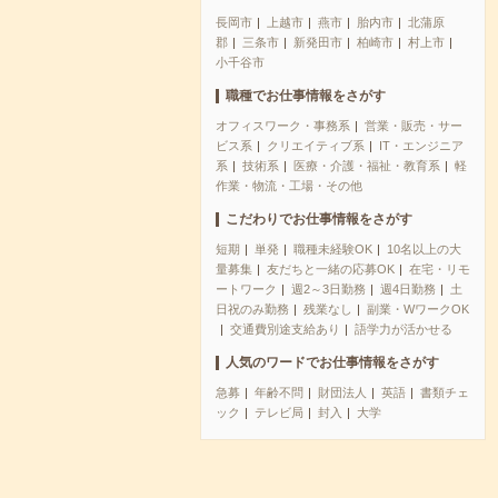
長岡市
上越市
燕市
胎内市
北蒲原
郡
三条市
新発田市
柏崎市
村上市
小千谷市
職種でお仕事情報をさがす
オフィスワーク・事務系
営業・販売・サー
ビス系
クリエイティブ系
IT・エンジニア
系
技術系
医療・介護・福祉・教育系
軽
作業・物流・工場・その他
こだわりでお仕事情報をさがす
短期
単発
職種未経験OK
10名以上の大
量募集
友だちと一緒の応募OK
在宅・リモ
ートワーク
週2～3日勤務
週4日勤務
土
日祝のみ勤務
残業なし
副業・WワークOK
交通費別途支給あり
語学力が活かせる
人気のワードでお仕事情報をさがす
急募
年齢不問
財団法人
英語
書類チェ
ック
テレビ局
封入
大学