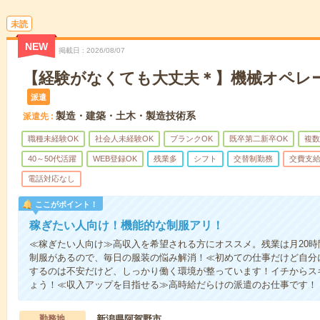
未読
NEW
掲載日
2026/08/07
【経験がなくても大丈夫＊】機械オペレー
派遣
製造・建築・土木・製造技術系
派遣先
職種未経験OK
社会人未経験OK
ブランクOK
既卒第二新卒OK
複数
40～50代活躍
WEB登録OK
残業多
シフト
交替制勤務
交費支
電話対応なし
ここがポイント！
稼ぎたい人向け！機能的な制服アリ！
≪稼ぎたい人向け≫高収入を希望される方にオススメ。残業は月20
制服があるので、毎日の服装の悩み解消！≪初めての仕事だけど自分
するのは不安だけど、しっかり働く環境が整っています！イチからスキ
ょう！≪収入アップを目指せる≫高時給だらけの派遣のお仕事です！
勤務地
新潟県阿賀野市