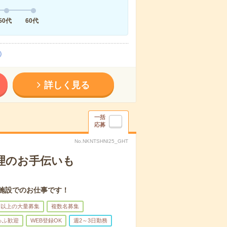
50代
60代
）
詳しく見る
一括
応募
No.NKNTSHNI25_GHT
理のお手伝いも
施設でのお仕事です！
名以上の大量募集
複数名募集
ゅふ歓迎
WEB登録OK
週2～3日勤務