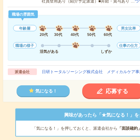
社員登用あり（紹介予定派遣）■昇給・賞与あり …
つ
職場の雰囲気
年齢層
男女比率
20代
30代
40代
50代
60代
職場の様子
仕事の仕方
活気がある
しずか
日研トータルソーシング株式会社 メディカルケア事
派遣会社
応募する
気になる！
興味があったら「★気になる！」を
「気になる！」を押しておくと、派遣会社から
「面談確約