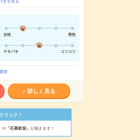
づきを見る
女性
男性
テキパキ
コツコツ
業部
詳しく見る
クリック！
」
や
「応募歓迎」
が届きます！