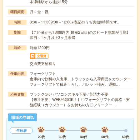
本津幡駅から徒歩15分
月～金・祝
曜日頻度
8:30～11:309:00～12:00※表記のうち実働3時間です。
時間
【ご応募から1週間以内(最短2日目)のスピード就業が可能】
期間
即日～1ヶ月以上3ヶ月未満
時給1200円
時給
交通費
交通費支給有り
フォークリフト
仕事内容
倉庫内で飲料の入出庫、トラックから入荷商品をカウンター
フォークリフトで積み下ろし、パレット積み、運搬…
ブランクOK / パソコンスキル不要 / 英語力不要
応募資格
【来社不要、WEB登録OK！】〇フォークリフトの資格・実
務経験（カウンター）をお持ちの方〇フリーター…
職場の雰囲気
年齢層
20代
30代
40代
50代
60代