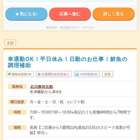
気になる!
応募へ進む
詳しく見る
派遣会社
株式会社テクノ・サービス
未読
車通勤OK！平日休み！日勤のお仕事！鮮魚の
調理補助
職種未経験OK
交通費別途支給あり
WEB登録OK
派遣
石川県河北郡
勤務地
本津幡駅から車4分
月～金・土・日・祝 ※シフト制
曜日頻度
7:00～15:007:00～13:00※表記のうち実働6時間から7時間で
時間
す。
長期【ご応募から1週間以内(最短2日目)のスピード就業が可
期間
能】即日～