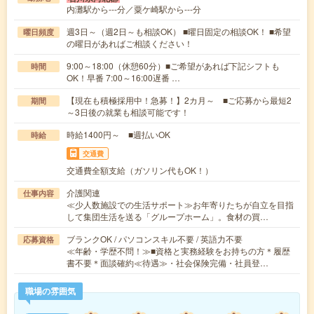
内灘駅から---分／粟ケ崎駅から---分
週3日～（週2日～も相談OK） ■曜日固定の相談OK！ ■希望
曜日頻度
の曜日があればご相談ください！
9:00～18:00（休憩60分）■ご希望があれば下記シフトも
時間
OK！早番 7:00～16:00遅番 …
【現在も積極採用中！急募！】2カ月～ ■ご応募から最短2
期間
～3日後の就業も相談可能です！
時給1400円～ ■週払いOK
時給
交通費
交通費全額支給（ガソリン代もOK！）
介護関連
仕事内容
≪少人数施設での生活サポート≫お年寄りたちが自立を目指
して集団生活を送る「グループホーム」。食材の買…
ブランクOK / パソコンスキル不要 / 英語力不要
応募資格
≪年齢・学歴不問！≫■資格と実務経験をお持ちの方＊履歴
書不要＊面談確約≪待遇≫・社会保険完備・社員登…
職場の雰囲気