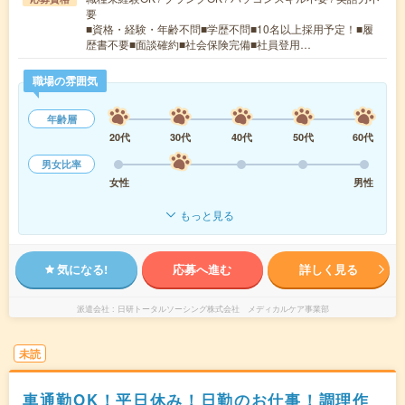
要
■資格・経験・年齢不問■学歴不問■10名以上採用予定！■履
歴書不要■面談確約■社会保険完備■社員登用…
職場の雰囲気
年齢層
20代
30代
40代
50代
60代
男女比率
女性
男性
もっと見る
気になる!
応募へ進む
詳しく見る
派遣会社
日研トータルソーシング株式会社 メディカルケア事業部
未読
車通勤OK！平日休み！日勤のお仕事！調理作