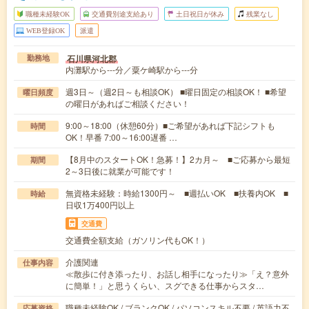
職種未経験OK
交通費別途支給あり
土日祝日が休み
残業なし
WEB登録OK
派遣
石川県河北郡
勤務地
内灘駅から---分／粟ケ崎駅から---分
週3日～（週2日～も相談OK） ■曜日固定の相談OK！ ■希望
曜日頻度
の曜日があればご相談ください！
9:00～18:00（休憩60分）■ご希望があれば下記シフトも
時間
OK！早番 7:00～16:00遅番 …
【8月中のスタートOK！急募！】2カ月～ ■ご応募から最短
期間
2～3日後に就業が可能です！
無資格未経験：時給1300円～ ■週払いOK ■扶養内OK ■
時給
日収1万400円以上
交通費
交通費全額支給（ガソリン代もOK！）
介護関連
仕事内容
≪散歩に付き添ったり、お話し相手になったり≫「え？意外
に簡単！」と思うくらい、スグできる仕事からスタ…
職種未経験OK / ブランクOK / パソコンスキル不要 / 英語力不
応募資格