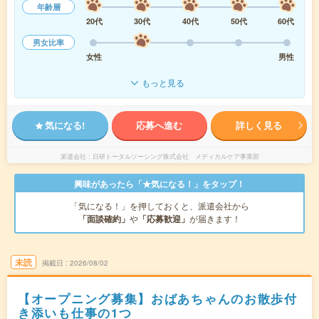
年齢層
20代
30代
40代
50代
60代
男女比率
女性
男性
もっと見る
気になる!
応募へ進む
詳しく見る
派遣会社
日研トータルソーシング株式会社 メディカルケア事業部
興味があったら「★気になる！」をタップ！
「気になる！」を押しておくと、派遣会社から
「面談確約」
や
「応募歓迎」
が届きます！
未読
掲載日
2026/08/02
【オープニング募集】おばあちゃんのお散歩付
き添いも仕事の1つ