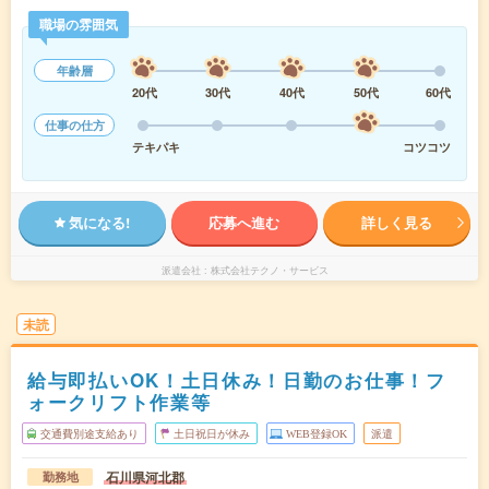
職場の雰囲気
年齢層
20代
30代
40代
50代
60代
仕事の仕方
テキパキ
コツコツ
気になる!
応募へ進む
詳しく見る
派遣会社
株式会社テクノ・サービス
未読
給与即払いOK！土日休み！日勤のお仕事！フ
ォークリフト作業等
交通費別途支給あり
土日祝日が休み
WEB登録OK
派遣
石川県河北郡
勤務地