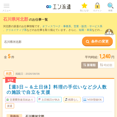
メニュー
気になる!
ログイン
検索
石川県河北郡
のお仕事一覧
河北郡の派遣のお仕事情報です。
オフィスワーク・事務系
、
営業・販売・サービス系
、
クリエイティブ系
などのお仕事を取り揃えています。さらに、
短期
・
単発
などの期
間や、
職種未経験OK
などのこだわり条件で絞り込んでいただけます。
条件の変更
また、
金沢市
・
小矢部市
・
南砺市
・
かほく市
など隣接エリアのお仕事もご確認いただ
石川県河北郡
けます。
5
1,240
全
件
平均時給:
円
時給順
新着順
未読
掲載日
2026/08/06
NEW
【週3日～＆土日休】料理の手伝いなど少人数
の施設で自立を支援
交通費別途支給あり
土日祝日が休み
残業なし
WEB登録OK
派遣
石川県河北郡
勤務地