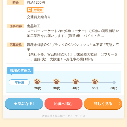
時給1200円
時給
交通費
交通費支給有り
食品加工
仕事内容
スーパーマーケット内の鮮魚コーナーにて鮮魚の調理補助や
加工業務をお願いします。(派遣)車・バイク・自…
職種未経験OK / ブランクOK / パソコンスキル不要 / 英語力不
応募資格
要
【来社不要、WEB登録OK！】〇未経験大歓迎！〇フリータ
ー、主婦(夫) 大歓迎！ ※お仕事の掛け持ち…
職場の雰囲気
年齢層
20代
30代
40代
50代
60代
気になる!
応募へ進む
詳しく見る
派遣会社
株式会社テクノ・サービス