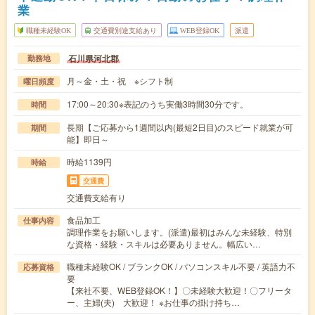
業
職種未経験OK
交通費別途支給あり
WEB登録OK
派遣
石川県河北郡
勤務地
月～金・土・祝 ※シフト制
曜日頻度
17:00～20:30※表記のうち実働3時間30分です。
時間
長期【ご応募から1週間以内(最短2日目)のスピード就業が可
期間
能】即日～
時給1139円
時給
交通費
交通費支給有り
食品加工
仕事内容
調理作業をお願いします。(派遣)最初はみんな未経験、特別
な資格・経験・スキルは必要ありません。幅広い…
職種未経験OK / ブランクOK / パソコンスキル不要 / 英語力不
応募資格
要
【来社不要、WEB登録OK！】〇未経験大歓迎！〇フリータ
ー、主婦(夫) 大歓迎！ ※お仕事の掛け持ち…