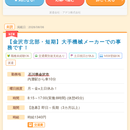
派遣会社
アデコ株式会社
未読
掲載日
2026/08/06
NEW
【金沢市北部・短期】大手機械メーカーでの事
務です！
職種未経験OK
交通費別途支給あり
土日祝日が休み
WEB登録OK
派遣
石川県金沢市
勤務地
内灘駅から車10分
月～金※土日休み！
曜日頻度
8:15～17:00(実働:8時間) (休憩45分)
時間
【急募】即日～長期（3カ月以上）
期間
時給1340円
時給
交通費