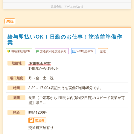
派遣会社
アデコ株式会社
未読
給与即払いOK！日勤のお仕事！塗装前準備作
業
職種未経験OK
交通費別途支給あり
WEB登録OK
派遣
石川県金沢市
勤務地
野町駅から徒歩6分
月～金・土・祝
曜日頻度
8:30～17:00※表記のうち実働7時間45分です。
時間
長期【ご応募から1週間以内(最短2日目)のスピード就業が可
期間
能】即日～
時給1200円
時給
交通費
交通費支給有り