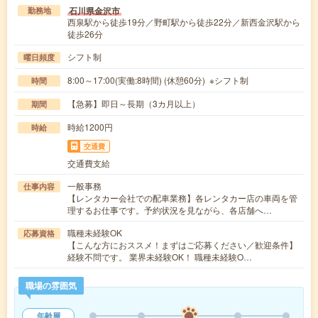
石川県金沢市
勤務地
西泉駅から徒歩19分／野町駅から徒歩22分／新西金沢駅から
徒歩26分
シフト制
曜日頻度
8:00～17:00(実働:8時間) (休憩60分) ※シフト制
時間
【急募】即日～長期（3カ月以上）
期間
時給1200円
時給
交通費
交通費支給
一般事務
仕事内容
【レンタカー会社での配車業務】各レンタカー店の車両を管
理するお仕事です。予約状況を見ながら、各店舗へ…
職種未経験OK
応募資格
【こんな方におススメ！まずはご応募ください／歓迎条件】
経験不問です。 業界未経験OK！ 職種未経験O…
職場の雰囲気
年齢層