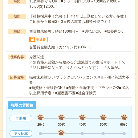
1日5時間からOK！■シフト例(1)8:00～13:00(2)10:00～
時間
15:00(3)12:00…
【積極採用中！急募！】＊1年以上勤務している方が多数！
期間
ご応募から最短2～3日後の就業も相談可能です！
無資格未経験：時給1300円～ ■週払いOK ■扶養内OK
時給
交通費
交通費全額支給（ガソリン代もOK！）
介護関連
仕事内容
／無資格未経験から始める介護施設での生活サポート！＼
「話し相手になって、うんうんとうなずく」「天気が…
職種未経験OK / ブランクOK / パソコンスキル不要 / 英語力不
応募資格
要
■無資格・未経験OK！■年齢・学歴不問！ブランクOK!■10名
以上採用予定！■履歴書不要■社会保険完…
職場の雰囲気
年齢層
20代
30代
40代
50代
60代
男女比率