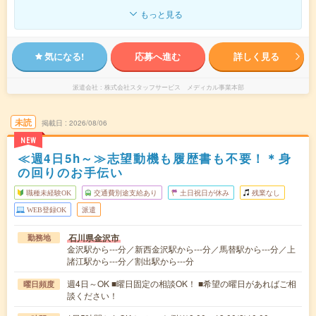
もっと見る
気になる!
応募へ進む
詳しく見る
派遣会社
株式会社スタッフサービス メディカル事業本部
未読
掲載日
2026/08/06
NEW
≪週4日5h～≫志望動機も履歴書も不要！＊身
の回りのお手伝い
職種未経験OK
交通費別途支給あり
土日祝日が休み
残業なし
WEB登録OK
派遣
石川県金沢市
勤務地
金沢駅から---分／新西金沢駅から---分／馬替駅から---分／上
諸江駅から---分／割出駅から---分
週4日～OK ■曜日固定の相談OK！ ■希望の曜日があればご相
曜日頻度
談ください！