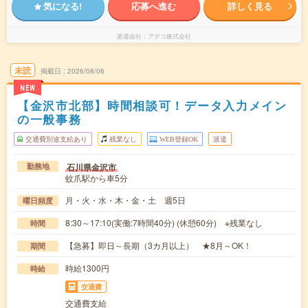
気になる!
応募へ進む
詳しく見る
派遣会社
アデコ株式会社
未読
掲載日
2026/08/06
NEW
【金沢市北部】時間相談可！データ入力メイン
の一般事務
交通費別途支給あり
残業なし
WEB登録OK
派遣
石川県金沢市
勤務地
蚊爪駅から車5分
月・火・水・木・金・土 週5日
曜日頻度
8:30～17:10(実働:7時間40分) (休憩60分) ※残業なし
時間
【急募】即日～長期（3カ月以上） ★8月～OK！
期間
時給1300円
時給
交通費
交通費支給