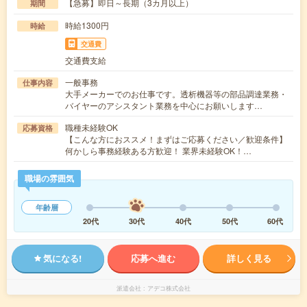
【急募】即日～長期（3カ月以上）
期間
時給1300円
時給
交通費
交通費支給
一般事務
仕事内容
大手メーカーでのお仕事です。透析機器等の部品調達業務・
バイヤーのアシスタント業務を中心にお願いします…
職種未経験OK
応募資格
【こんな方におススメ！まずはご応募ください／歓迎条件】
何かしら事務経験ある方歓迎！ 業界未経験OK！…
職場の雰囲気
年齢層
20代
30代
40代
50代
60代
気になる!
応募へ進む
詳しく見る
派遣会社
アデコ株式会社