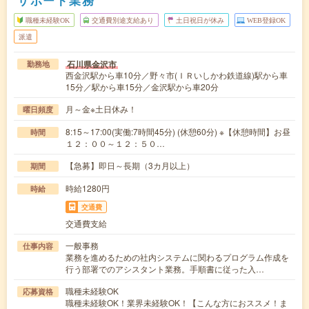
職種未経験OK
交通費別途支給あり
土日祝日が休み
WEB登録OK
派遣
石川県金沢市
勤務地
西金沢駅から車10分／野々市(ＩＲいしかわ鉄道線)駅から車
15分／駅から車15分／金沢駅から車20分
月～金※土日休み！
曜日頻度
8:15～17:00(実働:7時間45分) (休憩60分) ※【休憩時間】お昼
時間
１２：００～１２：５０…
【急募】即日～長期（3カ月以上）
期間
時給1280円
時給
交通費
交通費支給
一般事務
仕事内容
業務を進めるための社内システムに関わるプログラム作成を
行う部署でのアシスタント業務。手順書に従った入…
職種未経験OK
応募資格
職種未経験OK！業界未経験OK！【こんな方におススメ！ま