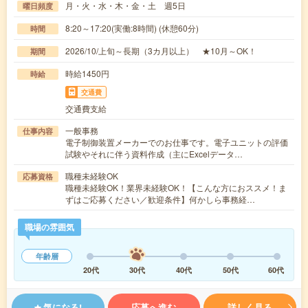
月・火・水・木・金・土 週5日
曜日頻度
8:20～17:20(実働:8時間) (休憩60分)
時間
2026/10/上旬～長期（3カ月以上） ★10月～OK！
期間
時給1450円
時給
交通費
交通費支給
一般事務
仕事内容
電子制御装置メーカーでのお仕事です。電子ユニットの評価
試験やそれに伴う資料作成（主にExcelデータ…
職種未経験OK
応募資格
職種未経験OK！業界未経験OK！【こんな方におススメ！ま
ずはご応募ください／歓迎条件】何かしら事務経…
職場の雰囲気
年齢層
20代
30代
40代
50代
60代
気になる!
応募へ進む
詳しく見る