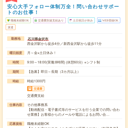
安心大手フォロー体制万全！問い合わせサポー
トのお仕事！
職種未経験OK
交通費別途支給あり
土日祝日が休み
WEB登録OK
派遣
石川県金沢市
勤務地
西金沢駅から徒歩4分／新西金沢駅から徒歩11分
月～金※土日休み！
曜日頻度
9:00～18:00(実働:8時間) (休憩60分) ※シフト制
時間
【急募】即日～長期（3カ月以上）
期間
時給1300円
時給
交通費
交通費支給
その他事務系
仕事内容
【動画配信・電子書式等のサービスを行う企業での問い合わ
せ業務】お客様からのメールや電話によるお問い合…
職種未経験OK
応募資格