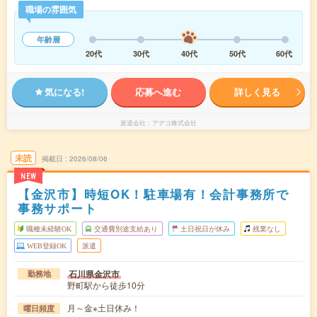
職場の雰囲気
年齢層
20代
30代
40代
50代
60代
気になる!
応募へ進む
詳しく見る
派遣会社
アデコ株式会社
未読
掲載日
2026/08/06
NEW
【金沢市】時短OK！駐車場有！会計事務所で
事務サポート
職種未経験OK
交通費別途支給あり
土日祝日が休み
残業なし
WEB登録OK
派遣
石川県金沢市
勤務地
野町駅から徒歩10分
月～金※土日休み！
曜日頻度