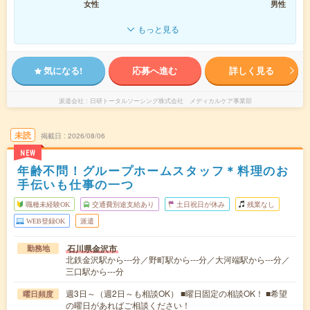
女性
男性
もっと見る
気になる!
応募へ進む
詳しく見る
派遣会社
日研トータルソーシング株式会社 メディカルケア事業部
未読
掲載日
2026/08/06
NEW
年齢不問！グループホームスタッフ＊料理のお
手伝いも仕事の一つ
職種未経験OK
交通費別途支給あり
土日祝日が休み
残業なし
WEB登録OK
派遣
石川県金沢市
勤務地
北鉄金沢駅から---分／野町駅から---分／大河端駅から---分／
三口駅から---分
週3日～（週2日～も相談OK） ■曜日固定の相談OK！ ■希望
曜日頻度
の曜日があればご相談ください！