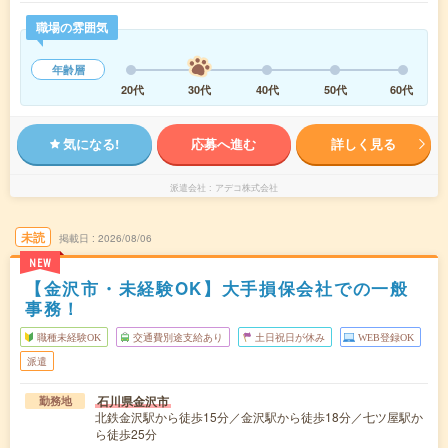
職場の雰囲気
年齢層
20代
30代
40代
50代
60代
気になる!
応募へ進む
詳しく見る
派遣会社
アデコ株式会社
未読
掲載日
2026/08/06
NEW
【金沢市・未経験OK】大手損保会社での一般
事務！
職種未経験OK
交通費別途支給あり
土日祝日が休み
WEB登録OK
派遣
石川県金沢市
勤務地
北鉄金沢駅から徒歩15分／金沢駅から徒歩18分／七ツ屋駅か
ら徒歩25分