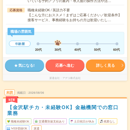
いている予約アプリの案内・導入後の操作方法や活…
職種未経験OK / 英語力不要
応募資格
【こんな方におススメ！まずはご応募ください／歓迎条件】
接客サービス、事務経験をお持ちの方は歓迎いたし…
職場の雰囲気
年齢層
20代
30代
40代
50代
60代
気になる!
応募へ進む
詳しく見る
派遣会社
アデコ株式会社
未読
掲載日
2026/08/06
NEW
【金沢駅チカ・未経験OK】金融機関での窓口
業務
職種未経験OK
交通費別途支給あり
土日祝日が休み
残業なし
WEB登録OK
派遣