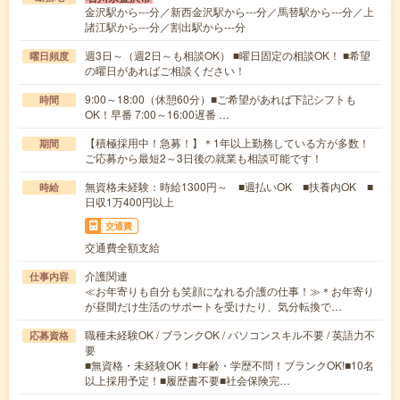
金沢駅から---分／新西金沢駅から---分／馬替駅から---分／上
諸江駅から---分／割出駅から---分
週3日～（週2日～も相談OK） ■曜日固定の相談OK！ ■希望
曜日頻度
の曜日があればご相談ください！
9:00～18:00（休憩60分）■ご希望があれば下記シフトも
時間
OK！早番 7:00～16:00遅番 …
【積極採用中！急募！】＊1年以上勤務している方が多数！
期間
ご応募から最短2～3日後の就業も相談可能です！
無資格未経験：時給1300円～ ■週払いOK ■扶養内OK ■
時給
日収1万400円以上
交通費
交通費全額支給
介護関連
仕事内容
≪お年寄りも自分も笑顔になれる介護の仕事！≫＊お年寄り
が昼間だけ生活のサポートを受けたり、気分転換で…
職種未経験OK / ブランクOK / パソコンスキル不要 / 英語力不
応募資格
要
■無資格・未経験OK！■年齢・学歴不問！ブランクOK!■10名
以上採用予定！■履歴書不要■社会保険完…