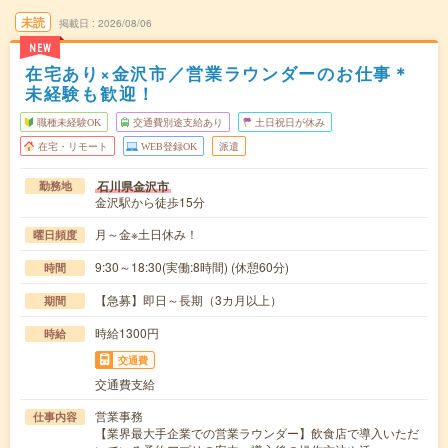
未読
掲載日
2026/08/06
NEW
在宅あり×金沢市／営業ラウンダーのお仕事＊
未経験も歓迎！
職種未経験OK
交通費別途支給あり
土日祝日が休み
在宅・リモート
WEB登録OK
派遣
石川県金沢市
勤務地
金沢駅から徒歩15分
月～金※土日休み！
曜日頻度
9:30～18:30(実働:8時間) (休憩60分)
時間
【急募】即日～長期（3カ月以上）
期間
時給1300円
時給
交通費
交通費支給
営業事務
仕事内容
【業界最大手企業での営業ラウンダー】飲食店で導入いただ