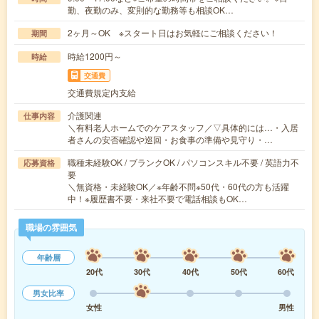
勤、夜勤のみ、変則的な勤務等も相談OK…
2ヶ月～OK ※スタート日はお気軽にご相談ください！
期間
時給1200円～
時給
交通費
交通費規定内支給
介護関連
仕事内容
＼有料老人ホームでのケアスタッフ／▽具体的には…・入居
者さんの安否確認や巡回・お食事の準備や見守り・…
職種未経験OK / ブランクOK / パソコンスキル不要 / 英語力不
応募資格
要
＼無資格・未経験OK／※年齢不問※50代・60代の方も活躍
中！※履歴書不要・来社不要で電話相談もOK…
職場の雰囲気
年齢層
20代
30代
40代
50代
60代
男女比率
女性
男性