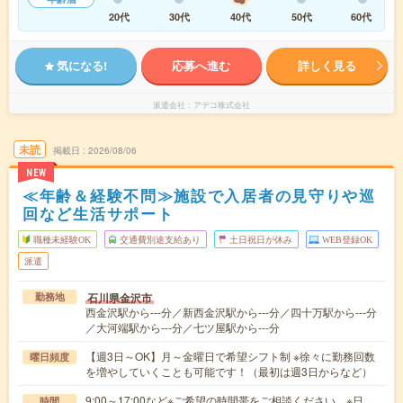
20代
30代
40代
50代
60代
気になる!
応募へ進む
詳しく見る
派遣会社
アデコ株式会社
未読
掲載日
2026/08/06
NEW
≪年齢＆経験不問≫施設で入居者の見守りや巡
回など生活サポート
職種未経験OK
交通費別途支給あり
土日祝日が休み
WEB登録OK
派遣
石川県金沢市
勤務地
西金沢駅から---分／新西金沢駅から---分／四十万駅から---分
／大河端駅から---分／七ツ屋駅から---分
【週3日～OK】月～金曜日で希望シフト制 ※徐々に勤務回数
曜日頻度
を増やしていくことも可能です！（最初は週3日からなど）
9:00～17:00など※ご希望の時間帯をご相談ください。※日
時間