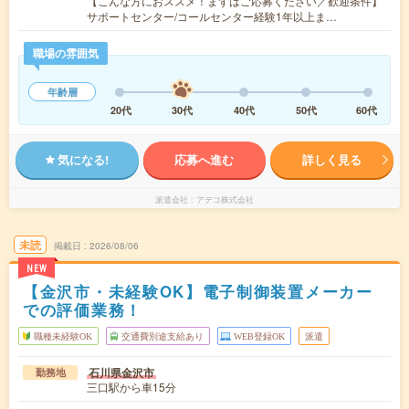
【こんな方におススメ！まずはご応募ください／歓迎条件】
サポートセンター/コールセンター経験1年以上ま…
職場の雰囲気
年齢層
20代
30代
40代
50代
60代
気になる!
応募へ進む
詳しく見る
派遣会社
アデコ株式会社
未読
掲載日
2026/08/06
NEW
【金沢市・未経験OK】電子制御装置メーカー
での評価業務！
職種未経験OK
交通費別途支給あり
WEB登録OK
派遣
石川県金沢市
勤務地
三口駅から車15分