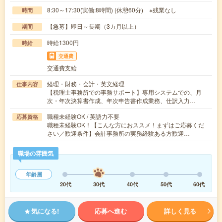
8:30～17:30(実働:8時間) (休憩60分) ※残業なし
時間
【急募】即日～長期（3カ月以上）
期間
時給1300円
時給
交通費
交通費支給
経理・財務・会計・英文経理
仕事内容
【税理士事務所での事務サポート】専用システムでの、月
次・年次決算書作成、年次申告書作成業務、仕訳入力…
職種未経験OK / 英語力不要
応募資格
職種未経験OK！【こんな方におススメ！まずはご応募くだ
さい／歓迎条件】会計事務所の実務経験ある方歓迎…
職場の雰囲気
年齢層
20代
30代
40代
50代
60代
気になる!
応募へ進む
詳しく見る