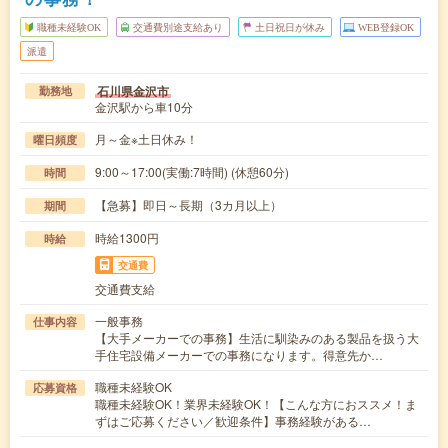
職種未経験OK
交通費別途支給あり
土日祝日が休み
WEB登録OK
派遣
石川県金沢市
勤務地
金沢駅から車10分
月～金※土日休み！
曜日頻度
9:00～17:00(実働:7時間) (休憩60分)
時間
【急募】即日～長期（3カ月以上）
期間
時給1300円
時給
交通費
交通費支給
一般事務
仕事内容
【大手メーカーでの事務】生活に馴染みのある製品を扱う大
手住宅設備メーカーでの事務になります。得意先か…
職種未経験OK
応募資格
職種未経験OK！業界未経験OK！【こんな方におススメ！ま
ずはご応募ください／歓迎条件】事務経験がある…