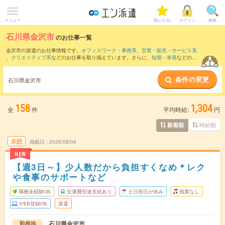
メニュー
気になる!
ログイン
検索
石川県金沢市
のお仕事一覧
金沢市の派遣のお仕事情報です。
オフィスワーク・事務系
、
営業・販売・サービス系
、
クリエイティブ系
などのお仕事を取り揃えています。さらに、
短期
・
単発
などの期
間や、
職種未経験OK
などのこだわり条件で絞り込んでいただけます。
条件の変更
また、
白山市
・
野々市市
・
河北郡
など隣接エリアのお仕事もご確認いただけます。
石川県金沢市
158
1,304
全
件
平均時給:
円
時給順
新着順
未読
掲載日
2026/08/06
NEW
【週3日～】少人数だから負担すくなめ＊レク
や食事のサポートなど
職種未経験OK
交通費別途支給あり
土日祝日が休み
残業なし
WEB登録OK
派遣
石川県金沢市
勤務地