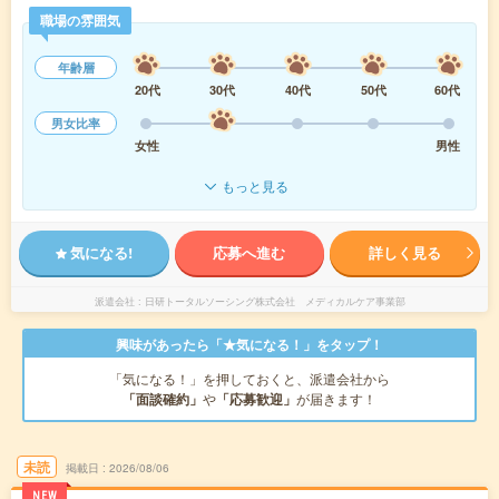
職場の雰囲気
年齢層
20代
30代
40代
50代
60代
男女比率
女性
男性
もっと見る
気になる!
応募へ進む
詳しく見る
派遣会社
日研トータルソーシング株式会社 メディカルケア事業部
興味があったら「★気になる！」をタップ！
「気になる！」を押しておくと、派遣会社から
「面談確約」
や
「応募歓迎」
が届きます！
未読
掲載日
2026/08/06
NEW