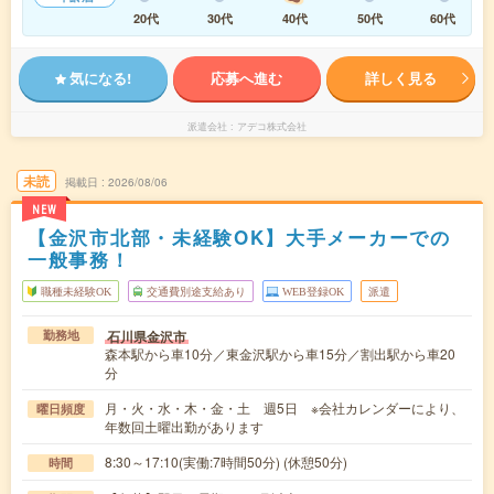
20代
30代
40代
50代
60代
気になる!
応募へ進む
詳しく見る
派遣会社
アデコ株式会社
未読
掲載日
2026/08/06
NEW
【金沢市北部・未経験OK】大手メーカーでの
一般事務！
職種未経験OK
交通費別途支給あり
WEB登録OK
派遣
石川県金沢市
勤務地
森本駅から車10分／東金沢駅から車15分／割出駅から車20
分
月・火・水・木・金・土 週5日 ※会社カレンダーにより、
曜日頻度
年数回土曜出勤があります
8:30～17:10(実働:7時間50分) (休憩50分)
時間