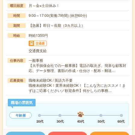
月～金※土日休み！
曜日頻度
9:00～17:00(実働:7時間) (休憩60分)
時間
【急募】即日～長期（3カ月以上）
期間
時給1350円
時給
交通費
交通費支給
一般事務
仕事内容
【大手損保会社での一般事務】電話の取次ぎ、簡単な顧客対
応、データ整理、書類の作成・仕分け・配布・郵送…
職種未経験OK / 英語力不要
応募資格
職種未経験OK！業界未経験OK！【こんな方におススメ！ま
ずはご応募ください／歓迎条件】何かしらの事務…
職場の雰囲気
年齢層
20代
30代
40代
50代
60代