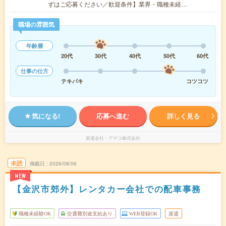
ずはご応募ください／歓迎条件】業界・職種未経…
職場の雰囲気
年齢層
20代
30代
40代
50代
60代
仕事の仕方
テキパキ
コツコツ
気になる!
応募へ進む
詳しく見る
派遣会社
アデコ株式会社
未読
掲載日
2026/08/06
NEW
【金沢市郊外】レンタカー会社での配車事務
職種未経験OK
交通費別途支給あり
WEB登録OK
派遣