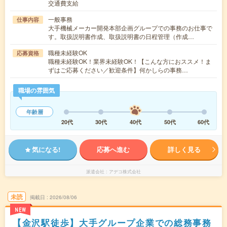
交通費支給
一般事務
仕事内容
大手機械メーカー開発本部企画グループでの事務のお仕事で
す。取扱説明書作成、取扱説明書の日程管理（作成…
職種未経験OK
応募資格
職種未経験OK！業界未経験OK！【こんな方におススメ！ま
ずはご応募ください／歓迎条件】何かしらの事務…
職場の雰囲気
年齢層
20代
30代
40代
50代
60代
気になる!
応募へ進む
詳しく見る
派遣会社
アデコ株式会社
未読
掲載日
2026/08/06
NEW
【金沢駅徒歩】大手グループ企業での総務事務