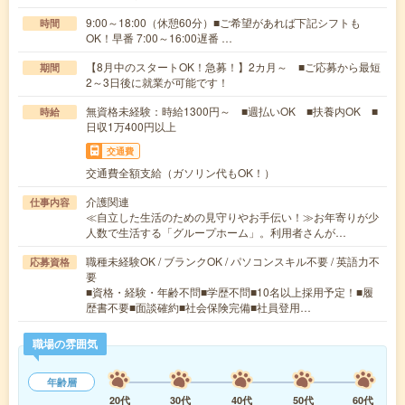
9:00～18:00（休憩60分）■ご希望があれば下記シフトも
時間
OK！早番 7:00～16:00遅番 …
【8月中のスタートOK！急募！】2カ月～ ■ご応募から最短
期間
2～3日後に就業が可能です！
無資格未経験：時給1300円～ ■週払いOK ■扶養内OK ■
時給
日収1万400円以上
交通費
交通費全額支給（ガソリン代もOK！）
介護関連
仕事内容
≪自立した生活のための見守りやお手伝い！≫お年寄りが少
人数で生活する「グループホーム」。利用者さんが…
職種未経験OK / ブランクOK / パソコンスキル不要 / 英語力不
応募資格
要
■資格・経験・年齢不問■学歴不問■10名以上採用予定！■履
歴書不要■面談確約■社会保険完備■社員登用…
職場の雰囲気
年齢層
20代
30代
40代
50代
60代