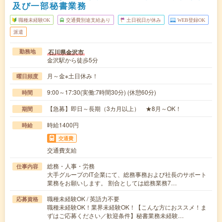
及び一部秘書業務
職種未経験OK
交通費別途支給あり
土日祝日が休み
WEB登録OK
派遣
石川県金沢市
勤務地
金沢駅から徒歩5分
月～金※土日休み！
曜日頻度
9:00～17:30(実働:7時間30分) (休憩60分)
時間
【急募】即日～長期（3カ月以上） ★8月～OK！
期間
時給1400円
時給
交通費
交通費支給
総務・人事・労務
仕事内容
大手グループのIT企業にて、総務事務および社長のサポート
業務をお願いします。 割合としては総務業務7…
職種未経験OK / 英語力不要
応募資格
職種未経験OK！業界未経験OK！【こんな方におススメ！ま
ずはご応募ください／歓迎条件】秘書業務未経験…