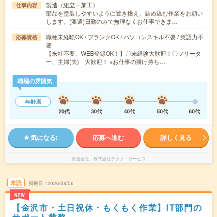
製造（組立・加工）
仕事内容
部品を塗装しやすいように置き換え、詰め込む作業をお願い
します。(派遣)日勤のみで無理なくお仕事できま…
職種未経験OK / ブランクOK / パソコンスキル不要 / 英語力不
応募資格
要
【来社不要、WEB登録OK！】〇未経験大歓迎！〇フリータ
ー、主婦(夫) 大歓迎！ ※お仕事の掛け持ち…
職場の雰囲気
年齢層
20代
30代
40代
50代
60代
気になる!
応募へ進む
詳しく見る
派遣会社
株式会社テクノ・サービス
未読
掲載日
2026/08/06
NEW
【金沢市・土日祝休・もくもく作業】IT部門の
サポート業務