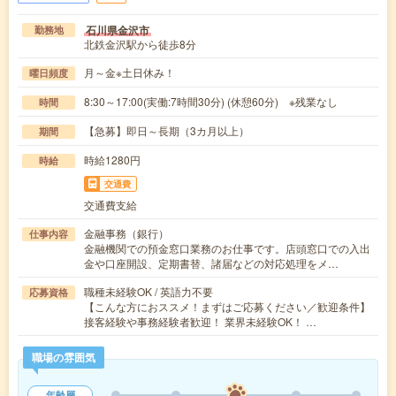
石川県金沢市
勤務地
北鉄金沢駅から徒歩8分
月～金※土日休み！
曜日頻度
8:30～17:00(実働:7時間30分) (休憩60分) ※残業なし
時間
【急募】即日～長期（3カ月以上）
期間
時給1280円
時給
交通費
交通費支給
金融事務（銀行）
仕事内容
金融機関での預金窓口業務のお仕事です。店頭窓口での入出
金や口座開設、定期書替、諸届などの対応処理をメ…
職種未経験OK / 英語力不要
応募資格
【こんな方におススメ！まずはご応募ください／歓迎条件】
接客経験や事務経験者歓迎！ 業界未経験OK！ …
職場の雰囲気
年齢層