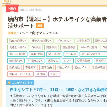
未読
NEW
掲載日
2026/08/05
胎内市【週3日～】ホテルライクな高齢
活サポート
派遣
＜シニア向けマンション＞
派遣先
職種未経験OK
社会人未経験OK
ブランクOK
大学生歓迎
既卒第二
友達と一緒OK
OA不要
英語不要
履歴書不要
40～50代活躍
6
週2～3日勤務
週4日勤務
週5日勤務
土日祝休
朝10時以降スタート
5ｈ以内OK
午後のみOK
残業なし
シフト
交替制勤務
扶養控内
交費支給
車通勤可
服装自由
日払いOK
週払いOK
職場が禁煙
自転車・バイクOK
看護師
介護士
ここがポイント！
自由なシフト＊7時～、11時～、16時～など好きな勤務
▼高級ホテルのようなキレイな職場で介護のお仕事！入居者さんは自
も長く続けやすいです。▼来社＆履歴書不要！自宅にいながらスマホ
間なくお仕事スタートできます。