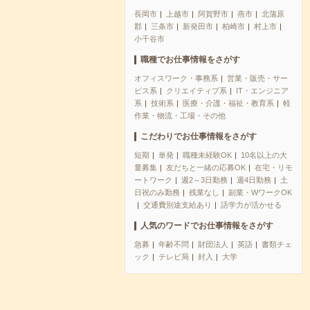
長岡市
上越市
阿賀野市
燕市
北蒲原
郡
三条市
新発田市
柏崎市
村上市
小千谷市
職種でお仕事情報をさがす
オフィスワーク・事務系
営業・販売・サー
ビス系
クリエイティブ系
IT・エンジニア
系
技術系
医療・介護・福祉・教育系
軽
作業・物流・工場・その他
こだわりでお仕事情報をさがす
短期
単発
職種未経験OK
10名以上の大
量募集
友だちと一緒の応募OK
在宅・リモ
ートワーク
週2～3日勤務
週4日勤務
土
日祝のみ勤務
残業なし
副業・WワークOK
交通費別途支給あり
語学力が活かせる
人気のワードでお仕事情報をさがす
急募
年齢不問
財団法人
英語
書類チェ
ック
テレビ局
封入
大学