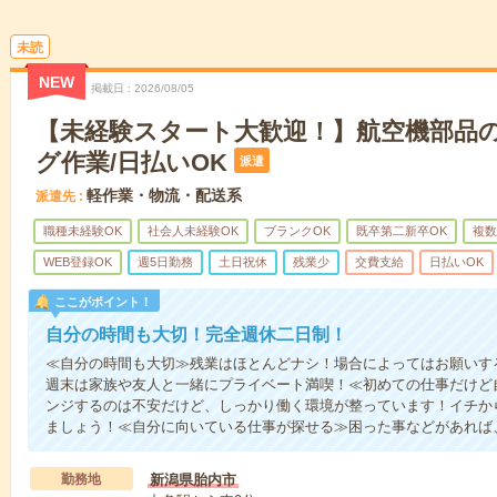
未読
NEW
掲載日
2026/08/05
【未経験スタート大歓迎！】航空機部品
グ作業/日払いOK
派遣
軽作業・物流・配送系
派遣先
職種未経験OK
社会人未経験OK
ブランクOK
既卒第二新卒OK
複数
WEB登録OK
週5日勤務
土日祝休
残業少
交費支給
日払いOK
ここがポイント！
自分の時間も大切！完全週休二日制！
≪自分の時間も大切≫残業はほとんどナシ！場合によってはお願いす
週末は家族や友人と一緒にプライベート満喫！≪初めての仕事だけど
ンジするのは不安だけど、しっかり働く環境が整っています！イチから
ましょう！≪自分に向いている仕事が探せる≫困った事などがあれば
勤務地
新潟県胎内市