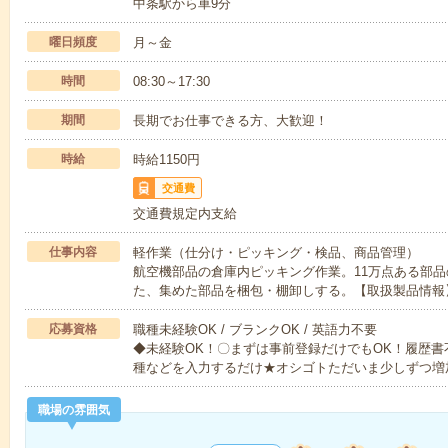
中条駅から車9分
曜日頻度
月～金
時間
08:30～17:30
期間
長期でお仕事できる方、大歓迎！
時給
時給1150円
交通費
交通費規定内支給
仕事内容
軽作業（仕分け・ピッキング・検品、商品管理）
航空機部品の倉庫内ピッキング作業。11万点ある部
た、集めた部品を梱包・棚卸しする。【取扱製品情報
応募資格
職種未経験OK / ブランクOK / 英語力不要
◆未経験OK！〇まずは事前登録だけでもOK！履歴
種などを入力するだけ★オシゴトただいま少しずつ増
職場の雰囲気