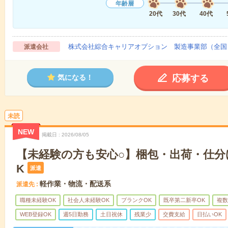
年齢層
20代
30代
40代
株式会社綜合キャリアオプション 製造事業部（全国
派遣会社
応募する
気になる！
未読
NEW
掲載日
2026/08/05
【未経験の方も安心○】梱包・出荷・仕分
K
派遣
軽作業・物流・配送系
派遣先
職種未経験OK
社会人未経験OK
ブランクOK
既卒第二新卒OK
複数
WEB登録OK
週5日勤務
土日祝休
残業少
交費支給
日払いOK