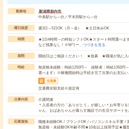
勤務地
新潟県胎内市
中条駅から---分／平木田駅から---分
曜日頻度
週3日～5日OK（月～金） ★土日休みOK
時間
★1日4時間～の時短シフトOK★スタート時間選べます！7:00～1
など残業なし！※Wワー…
つづきを見る
期間
開始日はご相談ください！ ★急募 ★職場が気に入
時給
無資格未経験：時給1250円～ 経験者：時給1350
選べます）※稼働開始時は手続き完了次第のお支払い
交通費
交通費全額支給※規定有
仕事内容
介護関連
＊入居者の方の「ありがとう」が嬉しい＊お年寄りを
ゃん、おばあちゃんが暮らす施設での生活サポートを
応募資格
職種未経験OK / ブランクOK / パソコンスキル不要 /
無資格・未経験OK年齢不問★10名以上採用予定★履