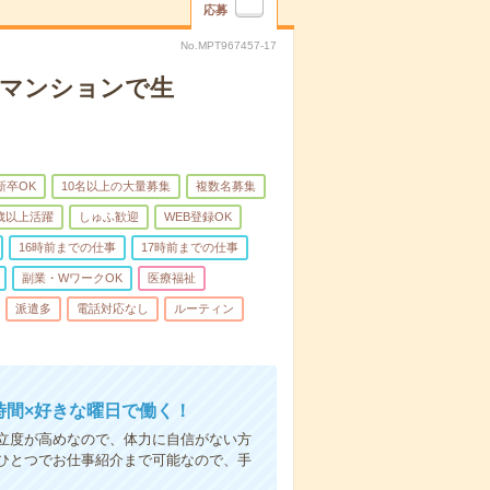
応募
No.MPT967457-17
者マンションで生
新卒OK
10名以上の大量募集
複数名募集
0歳以上活躍
しゅふ歓迎
WEB登録OK
16時前までの仕事
17時前までの仕事
副業・WワークOK
医療福祉
派遣多
電話対応なし
ルーティン
時間×好きな曜日で働く！
立度が高めなので、体力に自信がない方
ひとつでお仕事紹介まで可能なので、手