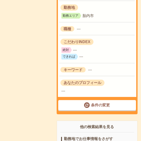
勤務地
胎内市
勤務エリア
職種
---
こだわりINDEX
---
絶対
---
できれば
キーワード
---
あなたのプロフィール
---
条件の変更
他の検索結果を見る
勤務地でお仕事情報をさがす