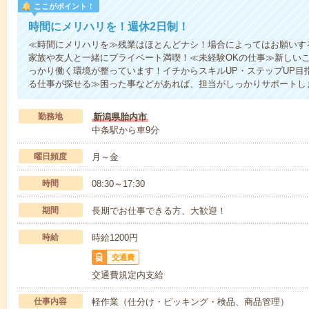
ここがポイント！
時間にメリハリを！週休2日制！
≪時間にメリハリを≫残業はほとんどナシ！場合によってはお願いす
家族や友人と一緒にプライベート満喫！≪未経験OKの仕事≫新しい
っかり働く環境が整っています！イチからスキルUP・ステップUP目
る仕事が探せる≫困った事などがあれば、担当がしっかりサポートし
勤務地
新潟県胎内市
中条駅から車9分
曜日頻度
月～金
時間
08:30～17:30
期間
長期でお仕事できる方、大歓迎！
時給
時給1200円
交通費
交通費規定内支給
仕事内容
軽作業（仕分け・ピッキング・検品、商品管理）