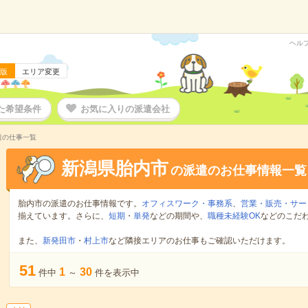
ヘル
版
エリア変更
た希望条件
お気に入りの派遣会社
遣の仕事一覧
新潟県胎内市
の派遣のお仕事情報一覧
胎内市の派遣のお仕事情報です。
オフィスワーク・事務系
、
営業・販売・サー
揃えています。さらに、
短期
・
単発
などの期間や、
職種未経験OK
などのこだ
また、
新発田市
・
村上市
など隣接エリアのお仕事もご確認いただけます。
51
1
30
件中
～
件を表示中