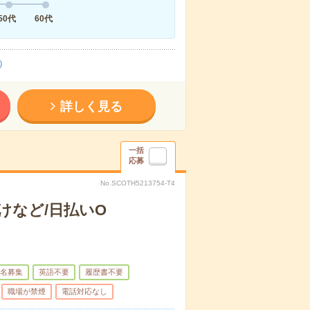
50代
60代
）
詳しく見る
一括
応募
No.SCOTH5213754-T4
けなど/日払いO
名募集
英語不要
履歴書不要
職場が禁煙
電話対応なし