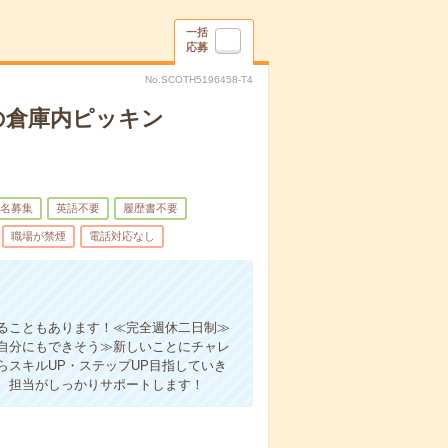
一括
応募
No.SCOTH5196458-T4
の倉庫内ピッキン
名募集
英語不要
履歴書不要
職場が禁煙
電話対応なし
ることもあります！≪完全週休二日制≫
自分にもできそう≫新しいことにチャレ
スキルUP・ステップUP目指していき
、担当がしっかりサポートします！