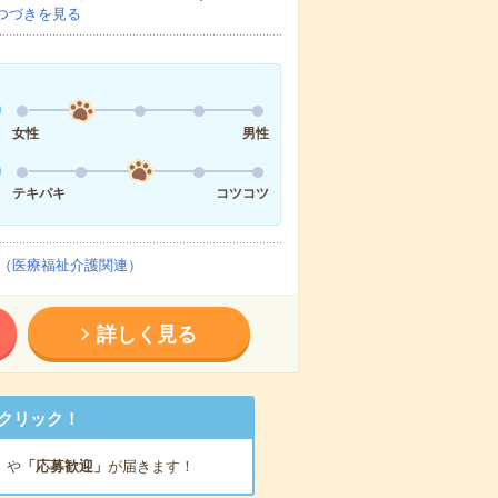
つづきを見る
女性
男性
テキパキ
コツコツ
（医療福祉介護関連）
詳しく見る
クリック！
」
や
「応募歓迎」
が届きます！