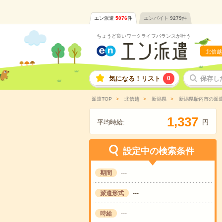
エン派遣
5076
件
エンバイト
9279
件
ちょうど良いワークライフバランスが叶う
北信越
気になる！リスト
0
保存し
派遣TOP
北信越
新潟県
新潟県胎内市の派
,
1
3
3
7
平均時給:
円
設定中の検索条件
期間
---
派遣形式
---
時給
---