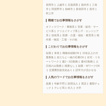
長岡市
上越市
北蒲原郡
胎内市
三条
市
阿賀野市
柏崎市
新発田市
燕市
村上市
職種でお仕事情報をさがす
オフィスワーク・事務系
営業・販売・サー
ビス系
クリエイティブ系
IT・エンジニア
系
技術系
医療・介護・福祉・教育系
軽
作業・物流・工場・その他
こだわりでお仕事情報をさがす
短期
単発
職種未経験OK
10名以上の大
量募集
友だちと一緒の応募OK
在宅・リモ
ートワーク
週2～3日勤務
週4日勤務
土
日祝のみ勤務
残業なし
副業・WワークOK
交通費別途支給あり
語学力が活かせる
人気のワードでお仕事情報をさがす
急募
年齢不問
財団法人
英語
書類チェ
ック
テレビ局
封入
大学