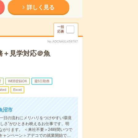
詳しく見る
一括
応募
No.ADCNA01459787
務＋見学対応＠魚
躍
WEB登録OK
週5日勤務
ord
Excel
魚沼市
、一日の流れにメリハリをつけやすい環境
しさ”がひときわ映えるお仕事です。明
がります。 ＜来社不要＞24時間いつで
キャンペーン＞アデコでの就業開始で…