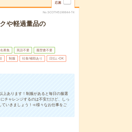
応募
No.SCOTH5198844-T4
ックや軽過量品の
名募集
英語不要
履歴書不要
給
制服
社食/補助あり
日払いOK
間以上あります！制服があると毎日の服選
とにチャレンジするのは不安だけど、しっ
していきましょう！≪様々なお仕事をご