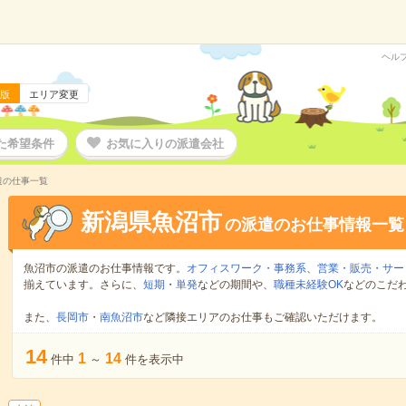
ヘル
版
エリア変更
た希望条件
お気に入りの派遣会社
遣の仕事一覧
新潟県魚沼市
の派遣のお仕事情報一覧
魚沼市の派遣のお仕事情報です。
オフィスワーク・事務系
、
営業・販売・サー
揃えています。さらに、
短期
・
単発
などの期間や、
職種未経験OK
などのこだ
また、
長岡市
・
南魚沼市
など隣接エリアのお仕事もご確認いただけます。
14
1
14
件中
～
件を表示中