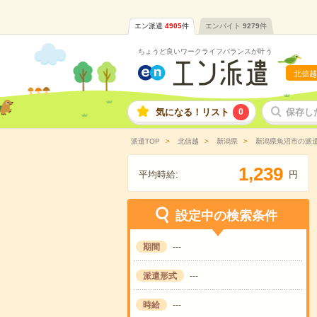
エン派遣
4905
件
エンバイト
9279
件
ちょうど良いワークライフバランスが叶う
北信越
気になる！リスト
0
保存し
派遣TOP
北信越
新潟県
新潟県魚沼市の派
,
1
2
3
9
平均時給:
円
設定中の検索条件
期間
---
派遣形式
---
時給
---