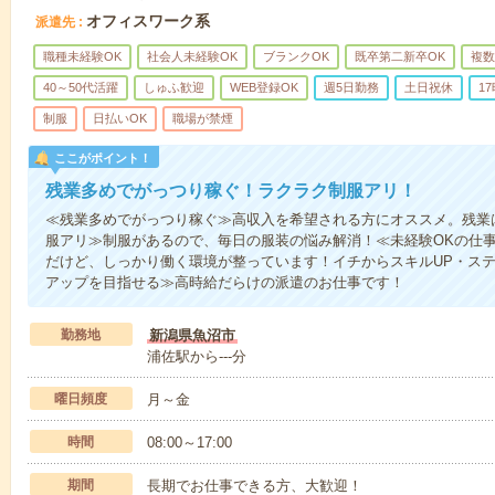
オフィスワーク系
派遣先
職種未経験OK
社会人未経験OK
ブランクOK
既卒第二新卒OK
複数
40～50代活躍
しゅふ歓迎
WEB登録OK
週5日勤務
土日祝休
1
制服
日払いOK
職場が禁煙
ここがポイント！
残業多めでがっつり稼ぐ！ラクラク制服アリ！
≪残業多めでがっつり稼ぐ≫高収入を希望される方にオススメ。残業
服アリ≫制服があるので、毎日の服装の悩み解消！≪未経験OKの仕
だけど、しっかり働く環境が整っています！イチからスキルUP・ステ
アップを目指せる≫高時給だらけの派遣のお仕事です！
勤務地
新潟県魚沼市
浦佐駅から---分
曜日頻度
月～金
時間
08:00～17:00
期間
長期でお仕事できる方、大歓迎！