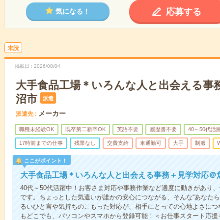
応募する
気になる！
未読
掲載日
2026/08/04
大手食品工場＊いろんな人と出会える事
沼市
派遣
メーカー
派遣先
職種未経験OK
既卒第二新卒OK
英語不要
履歴書不要
40～50代活
17時前までの仕事
残業なし
交費支給
車通勤可
大手
制服
W
ここがポイント！
大手食品工場＊いろんな人と出会える事務＋見学対応＠
40代～50代活躍中！お客さま対応や事務作業など適度に動きがあり
です。ちょっとした気遣いが誰かの安心につながる、そんな“あなたら
るいひと言や気持ちのこもった対応が、相手にとっての心地よさにつな
もどこでも、パソコンやスマホから登録可能！＜お仕事スタート応援