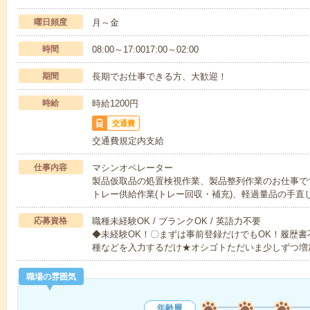
曜日頻度
月～金
時間
08:00～17:0017:00～02:00
期間
長期でお仕事できる方、大歓迎！
時給
時給1200円
交通費
交通費規定内支給
仕事内容
マシンオペレーター
製品仮取品の処置検視作業、製品整列作業のお仕事で
トレー供給作業(トレー回収・補充)、軽過量品の手直
応募資格
職種未経験OK / ブランクOK / 英語力不要
◆未経験OK！〇まずは事前登録だけでもOK！履歴
種などを入力するだけ★オシゴトただいま少しずつ増
職場の雰囲気
年齢層