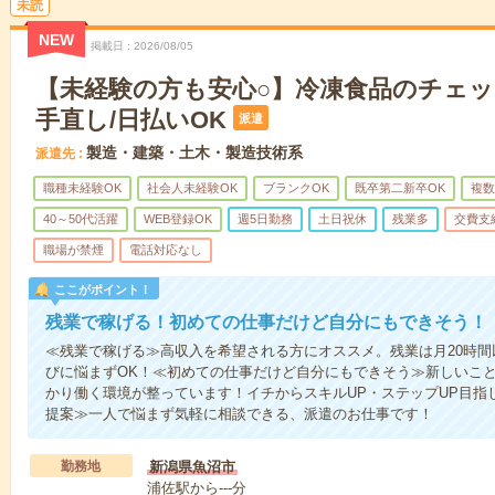
未読
NEW
掲載日
2026/08/05
【未経験の方も安心○】冷凍食品のチェ
手直し/日払いOK
派遣
製造・建築・土木・製造技術系
派遣先
職種未経験OK
社会人未経験OK
ブランクOK
既卒第二新卒OK
複数
40～50代活躍
WEB登録OK
週5日勤務
土日祝休
残業多
交費支
職場が禁煙
電話対応なし
ここがポイント！
残業で稼げる！初めての仕事だけど自分にもできそう！
≪残業で稼げる≫高収入を希望される方にオススメ。残業は月20時
びに悩まずOK！≪初めての仕事だけど自分にもできそう≫新しいこ
かり働く環境が整っています！イチからスキルUP・ステップUP目指
提案≫一人で悩まず気軽に相談できる、派遣のお仕事です！
勤務地
新潟県魚沼市
浦佐駅から---分