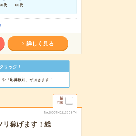
50代
60代
）
詳しく見る
クリック！
」
や
「応募歓迎」
が届きます！
一括
応募
No.SCOTH5213658-T4
ツリ稼げます！総