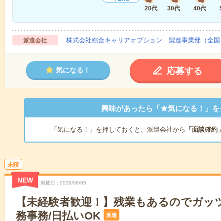
20代
30代
40代
株式会社綜合キャリアオプション 製造事業部（全国
派遣会社
応募する
気になる！
興味があったら「★気になる！」を
「気になる！」を押しておくと、派遣会社から
「面談確約
未読
NEW
掲載日
2026/08/05
【未経験者歓迎！】残業もあるのでガッ
務事務/日払いOK
派遣