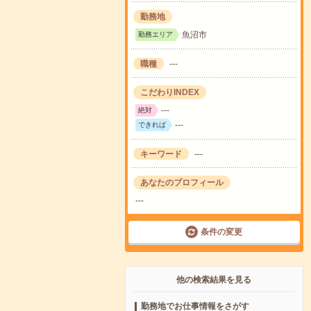
勤務地
魚沼市
勤務エリア
職種
---
こだわりINDEX
---
絶対
---
できれば
キーワード
---
あなたのプロフィール
---
条件の変更
他の検索結果を見る
勤務地でお仕事情報をさがす