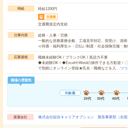
時給
時給1200円
交通費
交通費規定内支給
仕事内容
総務・人事・労務
一般的な庶務業務全般、工場見学対応、荷受け、清掃
≪待遇・福利厚生≫・日払い制度・社会保険完備・無
応募資格
職種未経験OK / ブランクOK / 英語力不要
◆未経験OK！◆ExcelやWordの操作できる方歓迎
で気軽にオンライン登録★氏名・職種などを入…
つづ
職場の雰囲気
年齢層
20代
30代
40代
株式会社綜合キャリアオプション 製造事業部（全国
派遣会社