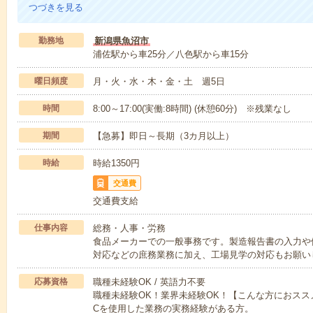
つづきを見る
勤務地
新潟県魚沼市
浦佐駅から車25分／八色駅から車15分
曜日頻度
月・火・水・木・金・土 週5日
時間
8:00～17:00(実働:8時間) (休憩60分) ※残業なし
期間
【急募】即日～長期（3カ月以上）
時給
時給1350円
交通費
交通費支給
仕事内容
総務・人事・労務
食品メーカーでの一般事務です。製造報告書の入力や
対応などの庶務業務に加え、工場見学の対応もお願い
応募資格
職種未経験OK / 英語力不要
職種未経験OK！業界未経験OK！【こんな方におスス
Cを使用した業務の実務経験がある方。