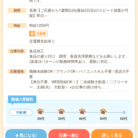
間です。
長期【ご応募から1週間以内(最短2日目)のスピード就業が可
期間
能】即日～
時給1250円
時給
交通費
交通費支給有り
食品加工
仕事内容
食品の盛り付け、調理、食器洗浄業務などをお願いします。
(派遣)3パターンの勤務時間帯あり、柔軟に対応…
職種未経験OK / ブランクOK / パソコンスキル不要 / 英語力不
応募資格
要
【来社不要、WEB登録OK！】〇未経験大歓迎！〇フリータ
ー、主婦(夫) 大歓迎！ ※お仕事の掛け持ち…
職場の雰囲気
年齢層
20代
30代
40代
50代
60代
気になる!
応募へ進む
詳しく見る