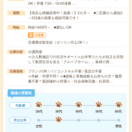
OK！早番 7:00～16:00遅番 …
【現在も積極採用中！急募！】2カ月～ ■ご応募から最短2
期間
～3日後の就業も相談可能です！
時給1400円～ ■週払いOK
時給
交通費
交通費全額支給（ガソリン代もOK！）
介護関連
仕事内容
≪少人数施設での生活サポート≫お年寄りたちが自立を目指
して集団生活を送る「グループホーム」。食材の買…
ブランクOK / パソコンスキル不要 / 英語力不要
応募資格
≪年齢・学歴不問！≫■資格と実務経験をお持ちの方＊履歴
書不要＊面談確約≪待遇≫・社会保険完備・社員登…
職場の雰囲気
年齢層
20代
30代
40代
50代
60代
男女比率
女性
男性