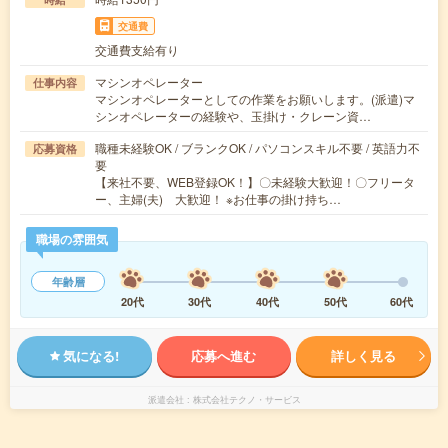
交通費
交通費支給有り
マシンオペレーター
仕事内容
マシンオペレーターとしての作業をお願いします。(派遣)マ
シンオペレーターの経験や、玉掛け・クレーン資…
職種未経験OK / ブランクOK / パソコンスキル不要 / 英語力不
応募資格
要
【来社不要、WEB登録OK！】〇未経験大歓迎！〇フリータ
ー、主婦(夫) 大歓迎！ ※お仕事の掛け持ち…
職場の雰囲気
年齢層
20代
30代
40代
50代
60代
気になる!
応募へ進む
詳しく見る
派遣会社
株式会社テクノ・サービス