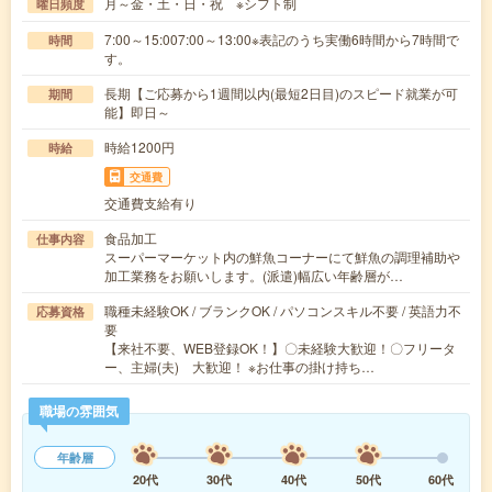
月～金・土・日・祝 ※シフト制
曜日頻度
7:00～15:007:00～13:00※表記のうち実働6時間から7時間で
時間
す。
長期【ご応募から1週間以内(最短2日目)のスピード就業が可
期間
能】即日～
時給1200円
時給
交通費
交通費支給有り
食品加工
仕事内容
スーパーマーケット内の鮮魚コーナーにて鮮魚の調理補助や
加工業務をお願いします。(派遣)幅広い年齢層が…
職種未経験OK / ブランクOK / パソコンスキル不要 / 英語力不
応募資格
要
【来社不要、WEB登録OK！】〇未経験大歓迎！〇フリータ
ー、主婦(夫) 大歓迎！ ※お仕事の掛け持ち…
職場の雰囲気
年齢層
20代
30代
40代
50代
60代