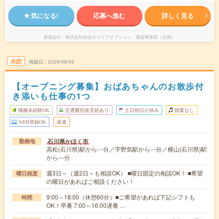
気になる!
応募へ進む
詳しく見る
派遣会社
株式会社綜合キャリアオプション 製造事業部（全国）
未読
掲載日
2026/08/03
【オープニング募集】おばあちゃんのお散歩付
き添いも仕事の1つ
職種未経験OK
交通費別途支給あり
土日祝日が休み
残業なし
WEB登録OK
派遣
石川県かほく市
勤務地
高松(石川県)駅から---分／宇野気駅から---分／横山(石川県)駅
から---分
週3日～（週2日～も相談OK） ■曜日固定の相談OK！ ■希望
曜日頻度
の曜日があればご相談ください！
9:00～18:00（休憩60分）■ご希望があれば下記シフトも
時間
OK！早番 7:00～16:00遅番 …