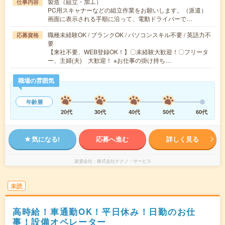
製造（組立・加工）
仕事内容
PC用スキャナーなどの組立作業をお願いします。（派遣）
画面に表示される手順に沿って、電動ドライバーで…
職種未経験OK / ブランクOK / パソコンスキル不要 / 英語力不
応募資格
要
【来社不要、WEB登録OK！】〇未経験大歓迎！〇フリータ
ー、主婦(夫) 大歓迎！ ※お仕事の掛け持ち…
職場の雰囲気
年齢層
20代
30代
40代
50代
60代
気になる!
応募へ進む
詳しく見る
派遣会社
株式会社テクノ・サービス
未読
高時給！車通勤OK！平日休み！日勤のお仕
事！設備オペレーター