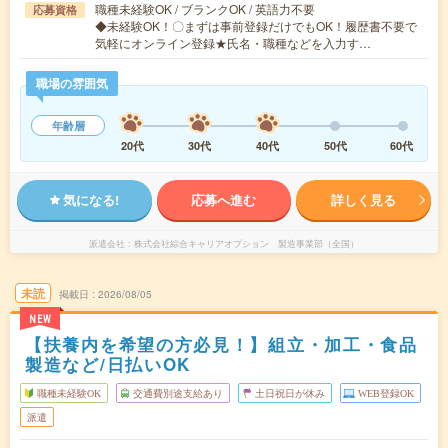
職種未経験OK / ブランクOK / 英語力不要
応募資格
◆未経験OK！〇まずは事前登録だけでもOK！履歴書不要で
気軽にオンライン登録★氏名・職種などを入力す…
職場の雰囲気
年齢層
20代
30代
40代
50代
60代
気になる!
応募へ進む
詳しく見る
派遣会社
株式会社綜合キャリアオプション 製造事業部（全国）
未読
掲載日
2026/08/05
NEW
【扶養内を希望の方必見！】組立・加工・食品
製造など/日払いOK
職種未経験OK
交通費別途支給あり
土日祝日が休み
WEB登録OK
派遣