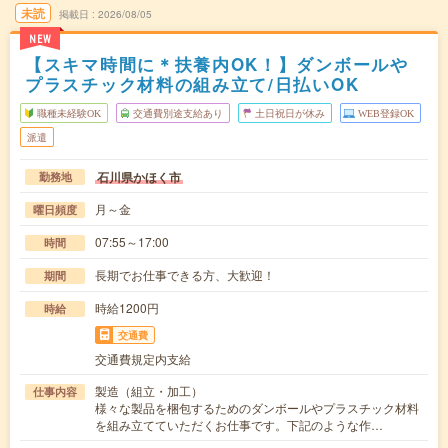
未読
掲載日
2026/08/05
NEW
【スキマ時間に＊扶養内OK！】ダンボールや
プラスチック材料の組み立て/日払いOK
職種未経験OK
交通費別途支給あり
土日祝日が休み
WEB登録OK
派遣
石川県かほく市
勤務地
月～金
曜日頻度
07:55～17:00
時間
長期でお仕事できる方、大歓迎！
期間
時給1200円
時給
交通費
交通費規定内支給
製造（組立・加工）
仕事内容
様々な製品を梱包するためのダンボールやプラスチック材料
を組み立てていただくお仕事です。下記のような作…