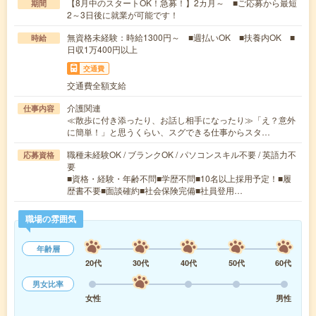
【8月中のスタートOK！急募！】2カ月～ ■ご応募から最短
期間
2～3日後に就業が可能です！
無資格未経験：時給1300円～ ■週払いOK ■扶養内OK ■
時給
日収1万400円以上
交通費
交通費全額支給
介護関連
仕事内容
≪散歩に付き添ったり、お話し相手になったり≫「え？意外
に簡単！」と思うくらい、スグできる仕事からスタ…
職種未経験OK / ブランクOK / パソコンスキル不要 / 英語力不
応募資格
要
■資格・経験・年齢不問■学歴不問■10名以上採用予定！■履
歴書不要■面談確約■社会保険完備■社員登用…
職場の雰囲気
年齢層
20代
30代
40代
50代
60代
男女比率
女性
男性