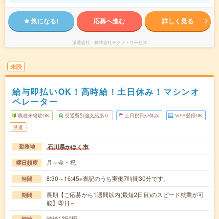
気になる!
応募へ進む
詳しく見る
派遣会社
株式会社テクノ・サービス
未読
給与即払いOK！高時給！土日休み！マシンオ
ペレーター
職種未経験OK
交通費別途支給あり
土日祝日が休み
WEB登録OK
派遣
石川県かほく市
勤務地
月～金・祝
曜日頻度
8:30～16:45※表記のうち実働7時間30分です。
時間
長期【ご応募から1週間以内(最短2日目)のスピード就業が可
期間
能】即日～
時給1350円
時給