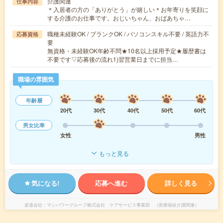
介護関連
仕事内容
＊入居者の方の「ありがとう」が嬉しい＊お年寄りを笑顔に
する介護のお仕事です。おじいちゃん、おばあちゃ…
職種未経験OK / ブランクOK / パソコンスキル不要 / 英語力不
応募資格
要
無資格・未経験OK年齢不問★10名以上採用予定★履歴書は
不要です▽応募後の流れ1)翌営業日までに担当…
職場の雰囲気
年齢層
20代
30代
40代
50代
60代
男女比率
女性
男性
もっと見る
気になる!
応募へ進む
詳しく見る
派遣会社
マンパワーグループ株式会社 ケアサービス事業部 （医療福祉介護関連）