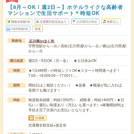
【8月～OK！週2日～】ホテルライクな高齢者
マンションで生活サポート＊時短OK
職種未経験OK
交通費別途支給あり
土日祝日が休み
残業なし
WEB登録OK
派遣
石川県かほく市
勤務地
宇野気駅から---分／高松(石川県)駅から---分／横山(石川県)駅
から---分
週2日～5日OK（月～金） ★土日休みOK
曜日頻度
★1日4時間～の時短シフトOK★スタート時間選べます！
時間
7:00～16:009:00～17:0011:…
開始日はご相談ください！ ★急募 ★職場が気に入れば、
期間
長期でも働けます！
無資格未経験：時給1350円～ 経験者：時給1400円～★日
時給
払い／週払い制度あり（月払いも選べます）※稼働開始時は
手続き完了次第のお支払いとなります。
交通費
交通費全額支給※規定有