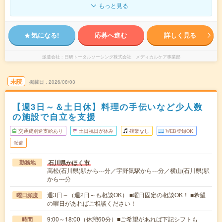
もっと見る
気になる!
応募へ進む
詳しく見る
派遣会社
日研トータルソーシング株式会社 メディカルケア事業部
未読
掲載日
2026/08/03
【週3日～＆土日休】料理の手伝いなど少人数
の施設で自立を支援
交通費別途支給あり
土日祝日が休み
残業なし
WEB登録OK
派遣
石川県かほく市
勤務地
高松(石川県)駅から---分／宇野気駅から---分／横山(石川県)駅
から---分
週3日～（週2日～も相談OK） ■曜日固定の相談OK！ ■希望
曜日頻度
の曜日があればご相談ください！
9:00～18:00（休憩60分）■ご希望があれば下記シフトも
時間