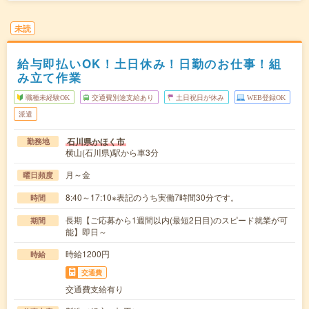
未読
給与即払いOK！土日休み！日勤のお仕事！組
み立て作業
職種未経験OK
交通費別途支給あり
土日祝日が休み
WEB登録OK
派遣
石川県かほく市
勤務地
横山(石川県)駅から車3分
月～金
曜日頻度
8:40～17:10※表記のうち実働7時間30分です。
時間
長期【ご応募から1週間以内(最短2日目)のスピード就業が可
期間
能】即日～
時給1200円
時給
交通費
交通費支給有り