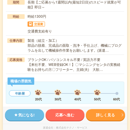
長期【ご応募から1週間以内(最短2日目)のスピード就業が可
期間
能】即日～
時給1300円
時給
交通費
交通費支給有り
製造（組立・加工）
仕事内容
部品の脱着、完成品の面取・洗浄・手仕上げ、機械にプログ
ラムを出して機械操作作業をお願いします。(派遣…
ブランクOK / パソコンスキル不要 / 英語力不要
応募資格
【来社不要、WEB登録OK！】〇マシニングセンタの実務経
験をお持ちの方〇フリーター、主婦(夫) 大歓…
職場の雰囲気
年齢層
20代
30代
40代
50代
60代
気になる!
応募へ進む
詳しく見る
派遣会社
株式会社テクノ・サービス