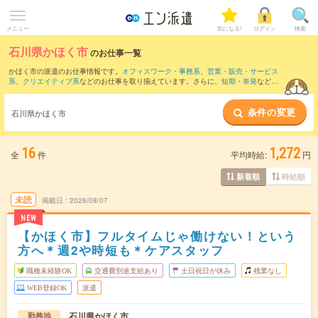
メニュー
気になる!
ログイン
検索
石川県かほく市
のお仕事一覧
かほく市の派遣のお仕事情報です。
オフィスワーク・事務系
、
営業・販売・サービス
系
、
クリエイティブ系
などのお仕事を取り揃えています。さらに、
短期
・
単発
などの
期間や、
職種未経験OK
などのこだわり条件で絞り込んでいただけます。
条件の変更
また、
金沢市
・
小矢部市
・
羽咋郡
・
河北郡
など隣接エリアのお仕事もご確認いただけ
石川県かほく市
ます。
16
1,272
全
件
平均時給:
円
時給順
新着順
未読
掲載日
2026/08/07
NEW
【かほく市】フルタイムじゃ働けない！という
方へ＊週2や時短も＊ケアスタッフ
職種未経験OK
交通費別途支給あり
土日祝日が休み
残業なし
WEB登録OK
派遣
石川県かほく市
勤務地