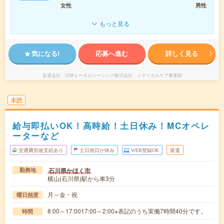
女性
男性
もっと見る
気になる!
応募へ進む
詳しく見る
派遣会社
日研トータルソーシング株式会社 メディカルケア事業部
未読
給与即払いOK！高時給！土日休み！MCオペレ
ーターなど
交通費別途支給あり
土日祝日が休み
WEB登録OK
派遣
石川県かほく市
勤務地
横山(石川県)駅から車3分
月～金・祝
曜日頻度
8:00～17:0017:00～2:00※表記のうち実働7時間40分です。
時間