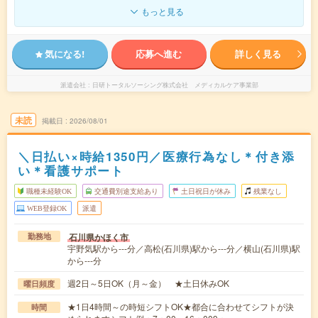
もっと見る
気になる!
応募へ進む
詳しく見る
派遣会社
日研トータルソーシング株式会社 メディカルケア事業部
未読
掲載日
2026/08/01
＼日払い×時給1350円／医療行為なし＊付き添
い＊看護サポート
職種未経験OK
交通費別途支給あり
土日祝日が休み
残業なし
WEB登録OK
派遣
石川県かほく市
勤務地
宇野気駅から---分／高松(石川県)駅から---分／横山(石川県)駅
から---分
週2日～5日OK（月～金） ★土日休みOK
曜日頻度
★1日4時間～の時短シフトOK★都合に合わせてシフトが決
時間