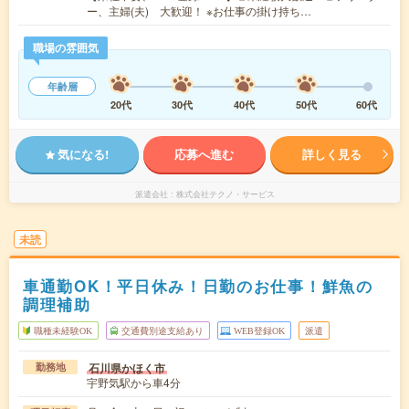
ー、主婦(夫) 大歓迎！ ※お仕事の掛け持ち…
職場の雰囲気
年齢層
20代
30代
40代
50代
60代
気になる!
応募へ進む
詳しく見る
派遣会社
株式会社テクノ・サービス
未読
車通勤OK！平日休み！日勤のお仕事！鮮魚の
調理補助
職種未経験OK
交通費別途支給あり
WEB登録OK
派遣
石川県かほく市
勤務地
宇野気駅から車4分