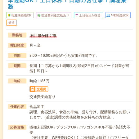
車通勤OK！土日休み！日勤のお仕事！調理業
務
職種未経験OK
交通費別途支給あり
土日祝日が休み
WEB登録OK
派遣
石川県かほく市
勤務地
月～金
曜日頻度
8:00～16:00※表記のうち実働7時間です。
時間
長期【ご応募から1週間以内(最短2日目)のスピード就業が可
期間
能】即日～
時給1185円
時給
交通費
交通費支給有り
食品加工
仕事内容
調理、食器洗浄、食器の準備、盛り付け、配膳業務をお願い
します。(派遣)調理の実務経験をお持ちの方歓迎…
職種未経験OK / ブランクOK / パソコンスキル不要 / 英語力不
応募資格
要
【来社不要、WEB登録OK！】〇未経験大歓迎！〇フリータ