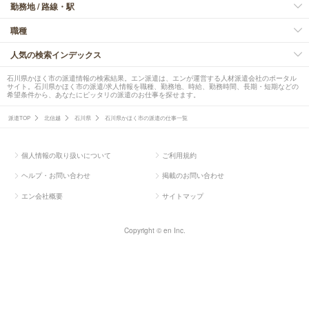
勤務地 / 路線・駅
職種
人気の検索インデックス
石川県かほく市の派遣情報の検索結果。エン派遣は、エンが運営する人材派遣会社のポータル
サイト。石川県かほく市の派遣/求人情報を職種、勤務地、時給、勤務時間、長期・短期などの
希望条件から、あなたにピッタリの派遣のお仕事を探せます。
派遣TOP
北信越
石川県
石川県かほく市の派遣の仕事一覧
個人情報の取り扱いについて
ご利用規約
ヘルプ・お問い合わせ
掲載のお問い合わせ
エン会社概要
サイトマップ
Copyright © en Inc.