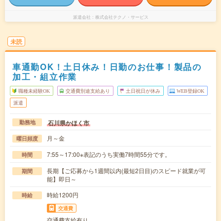
派遣会社
株式会社テクノ・サービス
未読
車通勤OK！土日休み！日勤のお仕事！製品の
加工・組立作業
職種未経験OK
交通費別途支給あり
土日祝日が休み
WEB登録OK
派遣
石川県かほく市
勤務地
月～金
曜日頻度
7:55～17:00※表記のうち実働7時間55分です。
時間
長期【ご応募から1週間以内(最短2日目)のスピード就業が可
期間
能】即日～
時給1200円
時給
交通費
交通費支給有り