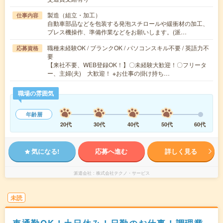
製造（組立・加工）
仕事内容
自動車部品などを包装する発泡スチロールや緩衝材の加工、
プレス機操作、準備作業などをお願いします。(派…
職種未経験OK / ブランクOK / パソコンスキル不要 / 英語力不
応募資格
要
【来社不要、WEB登録OK！】〇未経験大歓迎！〇フリータ
ー、主婦(夫) 大歓迎！ ※お仕事の掛け持ち…
職場の雰囲気
年齢層
20代
30代
40代
50代
60代
気になる!
応募へ進む
詳しく見る
派遣会社
株式会社テクノ・サービス
未読