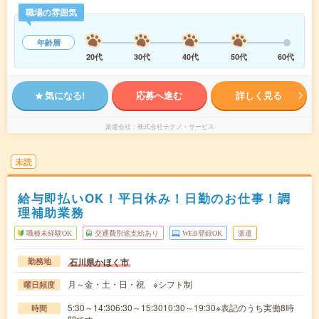
職場の雰囲気
年齢層
20代
30代
40代
50代
60代
気になる!
応募へ進む
詳しく見る
派遣会社
株式会社テクノ・サービス
未読
給与即払いOK！平日休み！日勤のお仕事！調
理補助業務
職種未経験OK
交通費別途支給あり
WEB登録OK
派遣
石川県かほく市
勤務地
月～金・土・日・祝 ※シフト制
曜日頻度
5:30～14:306:30～15:3010:30～19:30※表記のうち実働8時
時間