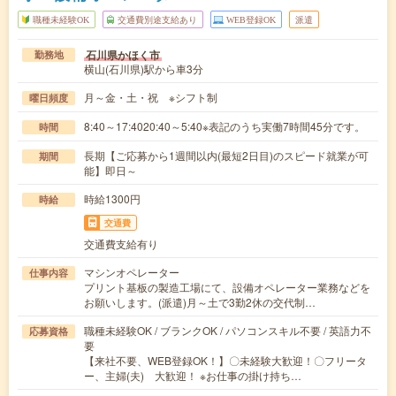
職種未経験OK
交通費別途支給あり
WEB登録OK
派遣
石川県かほく市
勤務地
横山(石川県)駅から車3分
月～金・土・祝 ※シフト制
曜日頻度
8:40～17:4020:40～5:40※表記のうち実働7時間45分です。
時間
長期【ご応募から1週間以内(最短2日目)のスピード就業が可
期間
能】即日～
時給1300円
時給
交通費
交通費支給有り
マシンオペレーター
仕事内容
プリント基板の製造工場にて、設備オペレーター業務などを
お願いします。(派遣)月～土で3勤2休の交代制…
職種未経験OK / ブランクOK / パソコンスキル不要 / 英語力不
応募資格
要
【来社不要、WEB登録OK！】〇未経験大歓迎！〇フリータ
ー、主婦(夫) 大歓迎！ ※お仕事の掛け持ち…