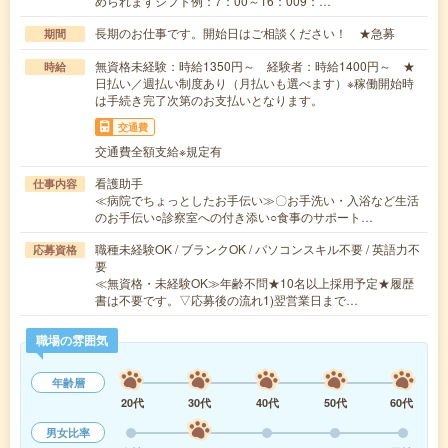
められますシフト例：7：00～16：009：…
長期のお仕事です。開始日はご相談ください！ ★急募
期間
無資格未経験：時給1350円～ 経験者：時給1400円～ ★
時給
日払い／週払い制度あり（月払いも選べます）※稼働開始時
は手続き完了次第のお支払いとなります。
交通費
交通費全額支給※規定有
看護助手
仕事内容
≪病院でちょっとしたお手伝い≫〇お手洗い・入浴など生活
のお手伝い○診察室への付き添い○食事のサポート…
職種未経験OK / ブランクOK / パソコンスキル不要 / 英語力不
応募資格
要
≪無資格・未経験OK≫年齢不問★10名以上採用予定★履歴
書は不要です。▽応募後の流れ1)翌営業日まで…
職場の雰囲気
年齢層
20代
30代
40代
50代
60代
男女比率