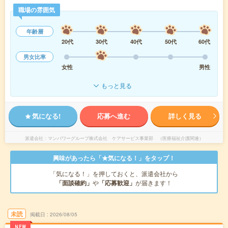
職場の雰囲気
年齢層
20代
30代
40代
50代
60代
男女比率
女性
男性
もっと見る
気になる!
応募へ進む
詳しく見る
派遣会社
マンパワーグループ株式会社 ケアサービス事業部 （医療福祉介護関連）
興味があったら「★気になる！」をタップ！
「気になる！」を押しておくと、派遣会社から
「面談確約」
や
「応募歓迎」
が届きます！
未読
掲載日
2026/08/05
NEW