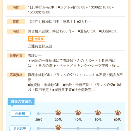
1日5時間からOK！■シフト例(1)8:00～13:00(2)10:00～
時間
15:00(3)12:00…
【現在も積極採用中！急募！】■2カ月～
期間
無資格未経験：時給1200円～ ■週払いOK ■扶養内OK
時給
交通費
交通費全額支給
看護助手
仕事内容
▼病院の一般病棟にて看護師さんのサポート！具体的に
は、・器具の洗浄・ベットメイキングやシーツ交換・移…
職種未経験OK / ブランクOK / パソコンスキル不要 / 英語力不
応募資格
要
■無資格・未経験OK！■年齢・学歴不問！ブランクOK!■10名
以上採用予定！■履歴書不要■社会保険完…
職場の雰囲気
年齢層
20代
30代
40代
50代
60代
男女比率