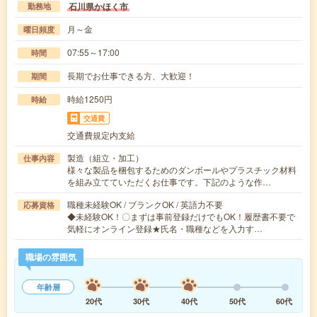
石川県かほく市
勤務地
月～金
曜日頻度
07:55～17:00
時間
長期でお仕事できる方、大歓迎！
期間
時給1250円
時給
交通費
交通費規定内支給
製造（組立・加工）
仕事内容
様々な製品を梱包するためのダンボールやプラスチック材料
を組み立てていただくお仕事です。下記のような作…
職種未経験OK / ブランクOK / 英語力不要
応募資格
◆未経験OK！〇まずは事前登録だけでもOK！履歴書不要で
気軽にオンライン登録★氏名・職種などを入力す…
職場の雰囲気
年齢層
20代
30代
40代
50代
60代