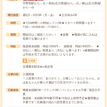
宇野気駅から---分／高松(石川県)駅から---分／横山(石川県)駅
から---分
週2日～5日OK（月～金） ★土日休みOK
曜日頻度
★1日4時間～の時短シフトOK★スタート時間選べます！
時間
7:00～16:009:00～17:0011:…
開始日はご相談ください！ ★急募 ★職場が気に入れば、
期間
長期でも働けます！
無資格未経験：時給1350円～ 経験者：時給1400円～ ★
時給
日払い／週払い制度あり（月払いも選べます）※稼働開始時
は手続き完了次第のお支払いとなります。
交通費
交通費全額支給※規定有
介護関連
仕事内容
＊入居者の方の「ありがとう」が嬉しい＊おじいちゃん、お
ばあちゃんが暮らす施設での生活サポートをお任せ…
職種未経験OK / ブランクOK / パソコンスキル不要 / 英語力不
応募資格
要
無資格・未経験OK年齢不問★10名以上採用予定★履歴書は
不要です▽応募後の流れ1)翌営業日までに担当…