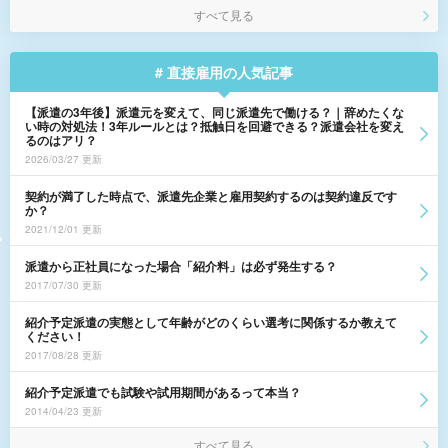
すべて見る
# 直接雇用の人気記事
【派遣の3年後】派遣元を変えて、同じ派遣先で働ける？｜辞めたくな
い時の対処法！3年ルールとは？抵触日を回避できる？派遣会社を変え
るのはアリ？
2026/03/27 更新
契約が満了した時点で、派遣先企業と雇用契約するのは契約違反です
か？
2021/12/01 更新
派遣から正社員になった場合「紹介料」は必ず発生する？
2017/07/30 更新
紹介予定派遣の実態として年齢がどのくらい選考に関係するか教えて
ください！
2017/08/28 更新
紹介予定派遣でも試験や試用期間があるって本当？
2014/04/23 更新
すべて見る