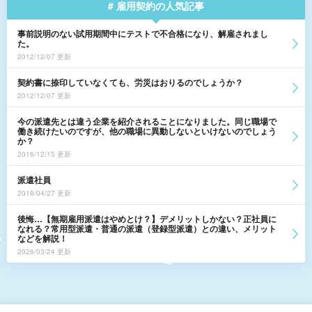
# 雇用契約の人気記事
事前説明のない試用期間中にテストで不合格になり、解雇されまし
た。
2012/12/07 更新
契約書に捺印していなくても、労災はおりるのでしょうか？
2012/12/07 更新
今の派遣先とは違う企業を紹介されることになりました。同じ職場で
働き続けたいのですが、他の職場に異動しないといけないのでしょう
か？
2016/12/15 更新
派遣社員
2018/04/27 更新
後悔…【無期雇用派遣はやめとけ？】デメリットしかない？正社員に
なれる？常用型派遣・普通の派遣（登録型派遣）との違い、メリット
などを解説！
2026/03/24 更新