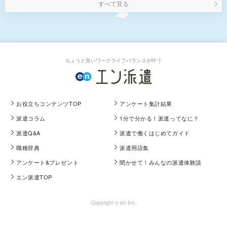
すべて見る
ちょうど良いワークライフバランスが叶う
お役立ちコンテンツTOP
アンケート集計結果
派遣コラム
1分で分かる！派遣ってなに？
派遣Q&A
派遣で働くはじめてガイド
職種辞典
派遣用語集
アンケート&プレゼント
聞かせて！みんなの派遣体験談
エン派遣TOP
Copyright © en Inc.