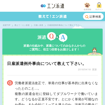
会員登録
ログイン
記事検索
派遣TOP
教えて！エン派遣
日雇い派遣
日雇派遣例外事由について教えて下さい。
派遣の仕組みや、派遣についてのみなさんからの
ご質問に、役立つ回答をお届けします！
日雇派遣例外事由について教えて下さい。
2018/04/18
更新
労働者派遣法改正で、単発の仕事が基本的に出来なくな
ったとのこと…。
複数の派遣会社に登録してダブルワークで働いていま
す。どうなるか正直不安です。とにかく単発が可能なの
か否か、また会社によっても違うのか、法改正の動きに