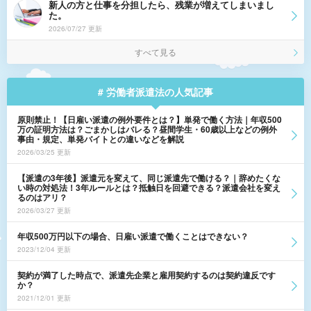
新人の方と仕事を分担したら、残業が増えてしまいまし
た。
2026/07/27 更新
すべて見る
# 労働者派遣法の人気記事
原則禁止！【日雇い派遣の例外要件とは？】単発で働く方法｜年収500
万の証明方法は？ごまかしはバレる？昼間学生・60歳以上などの例外
事由・規定、単発バイトとの違いなどを解説
2026/03/25 更新
【派遣の3年後】派遣元を変えて、同じ派遣先で働ける？｜辞めたくな
い時の対処法！3年ルールとは？抵触日を回避できる？派遣会社を変え
るのはアリ？
2026/03/27 更新
年収500万円以下の場合、日雇い派遣で働くことはできない？
2023/12/04 更新
契約が満了した時点で、派遣先企業と雇用契約するのは契約違反です
か？
2021/12/01 更新