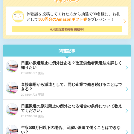
体験談を投稿してくれた方から抽選で30名様に、お礼
として
500円分のAmazonギフト券
をプレゼント！
6月度当選者発表 掲載中!
関連記事
日雇い派遣禁止に例外はある？改正労働者派遣法を詳しく
知りたい
2020/03/27 更新
直接雇用から派遣として、同じ企業で働き続けることはで
きる？
2018/04/03 更新
日雇派遣の原則禁止の例外となる場合の条件について教え
てください。
2017/08/28 更新
年収500万円以下の場合、日雇い派遣で働くことはできな
い？