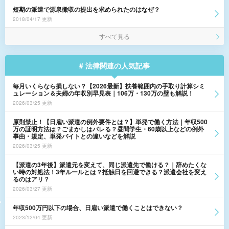
短期の派遣で源泉徴収の提出を求められたのはなぜ？
2018/04/17 更新
すべて見る
# 法律関連の人気記事
毎月いくらなら損しない？【2026最新】扶養範囲内の手取り計算シミ
ュレーション＆夫婦の年収別早見表｜106万・130万の壁も解説！
2026/03/25 更新
原則禁止！【日雇い派遣の例外要件とは？】単発で働く方法｜年収500
万の証明方法は？ごまかしはバレる？昼間学生・60歳以上などの例外
事由・規定、単発バイトとの違いなどを解説
2026/03/25 更新
【派遣の3年後】派遣元を変えて、同じ派遣先で働ける？｜辞めたくな
い時の対処法！3年ルールとは？抵触日を回避できる？派遣会社を変え
るのはアリ？
2026/03/27 更新
年収500万円以下の場合、日雇い派遣で働くことはできない？
2023/12/04 更新