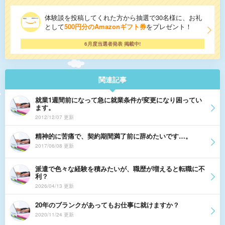
体験談を投稿してくれた方から抽選で30名様に、お礼
として
500円分のAmazonギフト券
をプレゼント！
6月度当選者発表 掲載中!
関連記事
就業1週間前になって急に就業条件が変更になり困ってい
ます。
2012/12/07 更新
精神的に苦痛で、契約期間満了前に辞めたいです…。
2017/06/08 更新
派遣で色々な経験を積みたいが、職歴が増えると転職に不
利？
2026/04/13 更新
20年のブランクがあってもお仕事に就けますか？
2020/11/24 更新