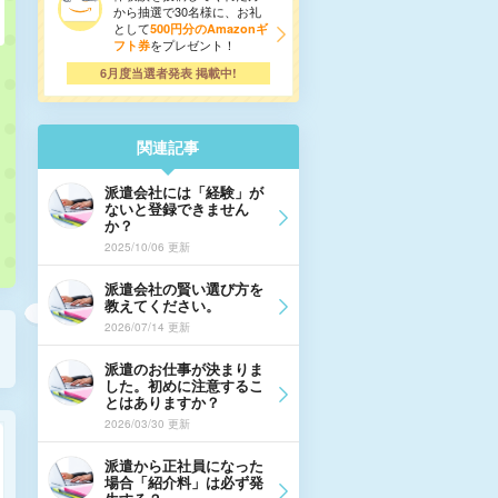
から抽選で30名様に、お礼
として
500円分のAmazonギ
をプレゼント！
フト券
6月度当選者発表 掲載中!
関連記事
派遣会社には「経験」が
ないと登録できません
か？
2025/10/06 更新
派遣会社の賢い選び方を
教えてください。
2026/07/14 更新
派遣のお仕事が決まりま
した。初めに注意するこ
とはありますか？
2026/03/30 更新
派遣から正社員になった
場合「紹介料」は必ず発