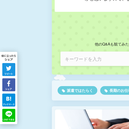
他のQ&Aも観てみ
派遣ではたらく
長期のお仕