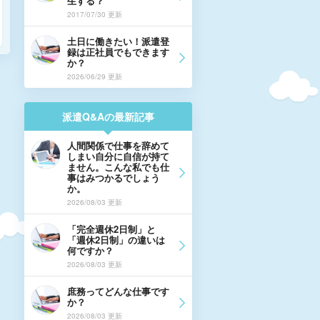
生する？
2017/07/30 更新
土日に働きたい！派遣登
録は正社員でもできます
か？
2026/06/29 更新
派遣Q&Aの最新記事
人間関係で仕事を辞めて
しまい自分に自信が持て
ません。こんな私でも仕
事はみつかるでしょう
か。
2026/08/03 更新
「完全週休2日制」と
「週休2日制」の違いは
何ですか？
2026/08/03 更新
庶務ってどんな仕事です
か？
2026/08/03 更新