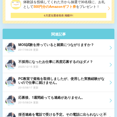
体験談を投稿してくれた方から抽選で30名様に、お礼
として
500円分のAmazonギフト券
をプレゼント！
6月度当選者発表 掲載中!
関連記事
MOS試験を持っていると就業につながりますか？
2017/06/28 更新
不採用になったお仕事に再度応募するのはダメ？
2025/12/15 更新
PC教室で資格を取得しましたが、使用した実務経験がな
いので仕事に就けません。
2015/08/17 更新
応募後、1週間経っても連絡がありません。
2015/08/24 更新
採否連絡を電話で受ける予定。その電話に出られないと不