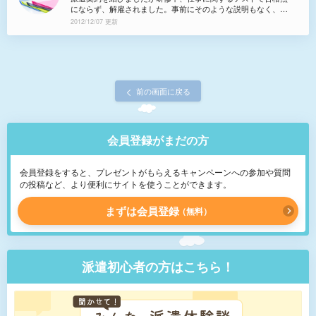
おりるのでしょうか？
にならず、解雇されました。事前にそのような説明もなく、ま
た、試用期間中という理由で残りの契約期間の保証もしませ
2012/12/07 更新
ん。契約書には「試用期間あり」という一文も、口頭での説明
もありませんでした。この場合、点数の取れなかった自分が悪
いのでしょうか？
前の画面に戻る
会員登録がまだの方
会員登録をすると、プレゼントがもらえるキャンペーンへの参加や質問
の投稿など、より便利にサイトを使うことができます。
まずは会員登録
無料
派遣初心者の方はこちら！