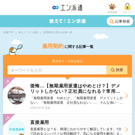
会員登録
ログイン
記事検索
派遣TOP
教えて！エン派遣
雇用契約に関する記事一覧
雇用契約
に関する記事一覧
6
件中
1
～
6
件を表示
検索
後悔…【無期雇用派遣はやめとけ？】デメ
リットしかない？正社員になれる？常用型
派遣・普通の派遣（登録型派遣）との違
「無期雇用派遣 やめとけ」「無期雇用派遣 デメリットしか
い、メリットなどを解説！
ない」「無期雇用派遣 正社員なれない」…、そんな強い・ネ
ガティブな言葉を見て不安になり、このページに訪れた方もい
2026/03/24 更新
らっしゃるかもしれません。 「無期雇用派遣」は、2015年
の法改正で誕生した比較的新しい働き方です。そのため正しく
理解されていないケースもありますが、<strong>実は、メリッ
直接雇用
トがとても多い働き方</strong>なのです。 本コラムでは、
直接雇用とは？を、簡潔にわかりやすく解説しています。1分
2026年の最新情報をもとに「無期雇用派遣のメリット・デメ
で読めるコンパクトな用語解説で、気になる疑問を解決しまし
リット」などを解説します。自分にあった働き方をしっかり選