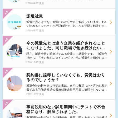
ょう。
び、後悔しないために、正しい知識を身につけましょう！
2018/04/27 更新
派遣社員
派遣社員とは？を、簡潔にわかりやすく解説しています。1分
で読めるコンパクトな用語解説で、気になる疑問を解決しまし
ょう。
2018/04/27 更新
今の派遣先とは違う企業を紹介されること
になりました。同じ職場で働き続けたいの
ですが、他の職場に異動しないといけない
現在、派遣会社の親会社である企業にて就業中です。 派遣会
のでしょうか？
社から、「次の契約のタイミングで、他の派遣先を紹介しま
す」という話がありました。 私は今の職場が気に入っている
2016/12/15 更新
ので、可能であればこのまま働きたいです。また、職場の上司
や同僚もこのまま一緒に働きたいと言ってくれています。
通常であれば、派遣先企業が派遣スタッフの勤務先にまで口
契約書に捺印していなくても、労災はおり
出しはできないと思います。 ですが私が就業している派遣先
るのでしょうか？
は派遣会社の親会社なので、何とかならないかと思ってしまい
ます。 派遣会社に紹介された通りに、他の派遣先で働くしか
派遣会社の担当者より契約書は、自宅に郵送したと言われ契約
ないのでしょうか？
書である労働条件通知書兼就業条件明示書に捺印をしないま
ま、初日の研修を受け勤務しました。初日の研修時に派遣会社
2012/12/07 更新
の担当者より、派遣先の会社近くで同じ派遣会社のスタッフが
勤務帰りに路上で暴行を受け怪我をしたので帰宅時には、気を
つけるように言われました。その方は頭を殴られて怪我をされ
事前説明のない試用期間中にテストで不合
て労災の申請をしているとのことでしたが、私はまだ、契約書
格になり、解雇されました。
が手元に届いていないので契約書に捺印をしていないので、も
しもこのように就労中や通勤時に事故にあった場合は、労災は
派遣契約を結びましたが研修中、仕事に関するテストで合格点