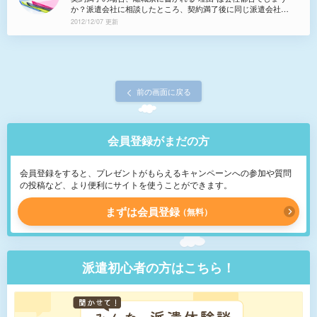
題はないでしょうか？ 私としては、ハローワークへ失業給
か？派遣会社に相談したところ、契約満了後に同じ派遣会社が
付の申請を早めにしたいと考えています。どのように派遣会社
他の仕事（条件は今までより落ちる）を紹介し、それをこちら
2012/12/07 更新
に伝えればいいでしょうか？
が断ったら自己都合になるといわれました。
前の画面に戻る
会員登録がまだの方
会員登録をすると、プレゼントがもらえるキャンペーンへの参加や質問
の投稿など、より便利にサイトを使うことができます。
まずは会員登録
無料
派遣初心者の方はこちら！