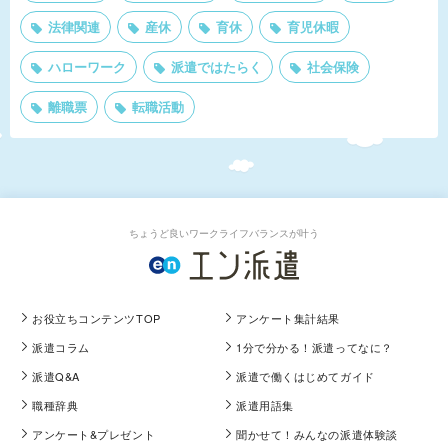
法律関連
産休
育休
育児休暇
ハローワーク
派遣ではたらく
社会保険
離職票
転職活動
ちょうど良いワークライフバランスが叶う
お役立ちコンテンツTOP
アンケート集計結果
派遣コラム
1分で分かる！派遣ってなに？
派遣Q&A
派遣で働くはじめてガイド
職種辞典
派遣用語集
アンケート&プレゼント
聞かせて！みんなの派遣体験談