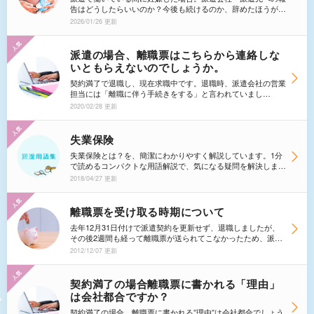
告はどうしたらいいのか？今後も続けるのか、辞めたほうがい
いのか？いざ辞めるとなったらどうすればいいのか、など…。
2026/01/26 更新
はじめての妊娠であればなおさら、今後どうすればいいのかと
いう不安を抱える方も多くいらっしゃいます。 ここでは、
派遣中に妊娠したときの不安を解消していきましょう。
派遣の場合、離職票はこちらから連絡しな
いともらえないのでしょうか。
契約満了で退職し、現在求職中です。退職時、派遣会社の営業
担当には「離職に伴う手続きをする」と言われていまし
た。 最後の給与明細と資格喪失確認通知書は郵送で手元に届
2020/02/28 更新
きましたが、離職票が同封されていませんでした。派遣会社に
問い合わせたところ「要望があったら送付している」との事。
私としては、職安にも行きたいので早めの送付をお願いしまし
失業保険
たが、こういった書類はこちらから連絡しないと貰えないもの
失業保険とは？を、簡潔にわかりやすく解説しています。1分
なのでしょうか。
で読めるコンパクトな用語解説で、気になる疑問を解決しまし
ょう。
2018/04/27 更新
離職票を受け取る時期について
去年12月31日付けで派遣契約を更新せず、退職しましたが、
その後2週間も経って離職票が送られてこなかったため、派遣
会社に問い合わせをした回答は、「1月度の給与が発生します
2012/12/07 更新
ので、その分を加算して離職票を作成する必要があります。 1
月度の給与計算は20日過ぎに終了しますので、弊社のハロー
ワークへの手続き終了後ＸＸさんに送付できますのは、2月初
契約満了の場合離職票に書かれる「理由」
くらいになると思います。」、給料の支払は25日締めなの
は会社都合ですか？
で、12月31日に退職したとしても、1月度の給与が発生すると
の理由で離職票の発送が2月になるとは、派遣会社の対応に問
契約満了の場合、離職票に書かれる”理由”は会社都合でしょう