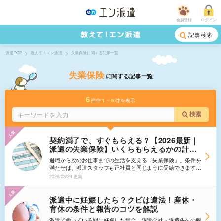
会員登録
ログイン
記事検索
派遣TOP
教えて！エン派遣
失業保険に関する記事一覧
失業保険
に関する記事一覧
6
件中
1
～
6
件を表示
検索
契約満了で、すぐもらえる？【2026最新｜
派遣の失業保険】いくらもらえるかの計算
表つき！1ヶ月待機改正のルールとは？自己
退職から次のお仕事までの生活を支える「失業保険」。条件を
都合での契約更新なし・会社都合での解雇
満たせば、派遣スタッフも正社員と同じように受給できます。
（派遣切り）も解説
今回は、2026年最新の情報に基づき、失業保険の支給条件や
2026/03/24 更新
受給額シミュレーションをご紹介。「契約満了は自己都合？会
社都合？」「2026年の改正で待機期間はどう変わった？」
「結局いくらもらえる？」といった気になる疑問にお答えして
派遣中に妊娠したら？クビは違法！産休・
いきます。 この記事を読めば、お金の不安を最小限にして
育休の条件と報告のコツを解説
安心して次のステップへ進めるようになるはず。ぜひ確認して
みてください。
派遣で働いている間に妊娠した場合。派遣会社・派遣先への報