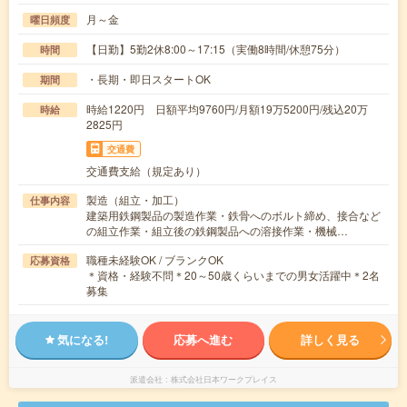
月～金
曜日頻度
【日勤】5勤2休8:00～17:15（実働8時間/休憩75分）
時間
・長期・即日スタートOK
期間
時給1220円 日額平均9760円/月額19万5200円/残込20万
時給
2825円
交通費
交通費支給（規定あり）
製造（組立・加工）
仕事内容
建築用鉄鋼製品の製造作業・鉄骨へのボルト締め、接合など
の組立作業・組立後の鉄鋼製品への溶接作業・機械…
職種未経験OK / ブランクOK
応募資格
＊資格・経験不問＊20～50歳くらいまでの男女活躍中＊2名
募集
気になる!
応募へ進む
詳しく見る
派遣会社
株式会社日本ワークプレイス