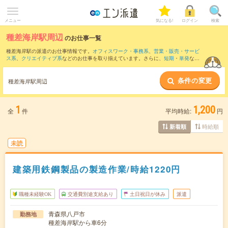
メニュー
気になる!
ログイン
検索
種差海岸駅周辺
のお仕事一覧
種差海岸駅の派遣のお仕事情報です。
オフィスワーク・事務系
、
営業・販売・サービ
ス系
、
クリエイティブ系
などのお仕事を取り揃えています。さらに、
短期
・
単発
など
の期間や、
職種未経験OK
などのこだわり条件で絞り込んでいただけます。
条件の変更
また、
金浜駅
・
大久喜駅
・
小中野駅
・
鮫駅
・
本八戸駅
など近隣駅のお仕事もご確認い
種差海岸駅周辺
ただけます。
1
1,200
全
件
平均時給:
円
時給順
新着順
未読
建築用鉄鋼製品の製造作業/時給1220円
職種未経験OK
交通費別途支給あり
土日祝日が休み
派遣
青森県八戸市
勤務地
種差海岸駅から車6分