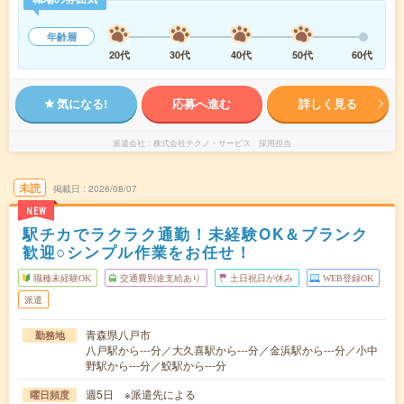
年齢層
20代
30代
40代
50代
60代
気になる!
応募へ進む
詳しく見る
派遣会社
株式会社テクノ・サービス 採用担当
未読
掲載日
2026/08/07
NEW
駅チカでラクラク通勤！未経験OK＆ブランク
歓迎○シンプル作業をお任せ！
職種未経験OK
交通費別途支給あり
土日祝日が休み
WEB登録OK
派遣
青森県八戸市
勤務地
八戸駅から---分／大久喜駅から---分／金浜駅から---分／小中
野駅から---分／鮫駅から---分
週5日 ※派遣先による
曜日頻度