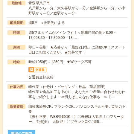
青森県八戸市
勤務地
八戸駅から---分／大久喜駅から---分／金浜駅から---分／小中
野駅から---分／鮫駅から---分
週5日 ※派遣先による
曜日頻度
週5フルタイムがメインです！＜勤務時間の例＞8:00～
時間
17:008:30～17:309:00～18:…
即日～長期 ★応募から「最短2日後」に勤務OK！スタート
期間
日はご相談ください。★急募です！
時給1050円～1250円 ★Wワーク不可
時給
交通費
交通費全額支給
軽作業（仕分け・ピッキング・検品、商品管理）
仕事内容
軽作業や食品加工を中心に、あなたのご希望に合わせたお仕
事をご紹介します！≪例えばこんなお仕事も！≫【…
職種未経験OK / ブランクOK / パソコンスキル不要 / 英語力不
応募資格
要
【来社不要、WEB登録OK！】〇未経験大歓迎！〇フリータ
ー、主婦(夫) 大歓迎！〇ブランクOK〇週5…
職場の雰囲気