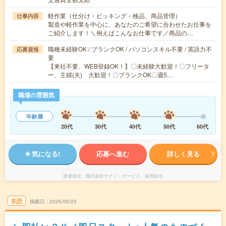
軽作業（仕分け・ピッキング・検品、商品管理）
仕事内容
製造や軽作業を中心に、あなたのご希望に合わせたお仕事を
ご紹介します！＼例えばこんなお仕事です／商品の…
職種未経験OK / ブランクOK / パソコンスキル不要 / 英語力不
応募資格
要
【来社不要、WEB登録OK！】〇未経験大歓迎！〇フリータ
ー、主婦(夫) 大歓迎！〇ブランクOK〇週5…
職場の雰囲気
年齢層
20代
30代
40代
50代
60代
気になる!
応募へ進む
詳しく見る
派遣会社
株式会社テクノ・サービス 採用担当
未読
掲載日
2026/06/25