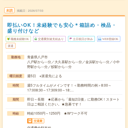
未読
掲載日
2026/07/03
即払いOK！未経験でも安心＊箱詰め・検品・
盛り付けなど
職種未経験OK
交通費別途支給あり
土日祝日が休み
WEB登録OK
派遣
青森県八戸市
勤務地
八戸駅から---分／大久喜駅から---分／金浜駅から---分／小中
野駅から---分／鮫駅から---分
週5日 ※派遣先による
曜日頻度
週5フルタイムがメインです！＜勤務時間の例＞8:00～
時間
17:008:30～17:309:00～18:…
即日～長期 ★応募から「最短2日後」に勤務OK！スタート
期間
日はご相談ください。★急募です！
時給1050円～1250円 ★Wワーク不可
時給
交通費
交通費全額支給