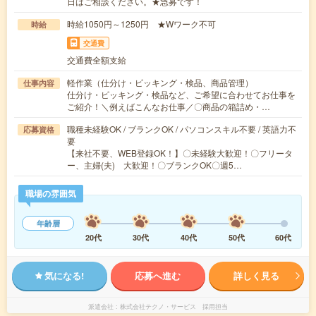
日はご相談ください。★急募です！
時給1050円～1250円 ★Wワーク不可
時給
交通費
交通費全額支給
軽作業（仕分け・ピッキング・検品、商品管理）
仕事内容
仕分け・ピッキング・検品など、ご希望に合わせてお仕事を
ご紹介！＼例えばこんなお仕事／〇商品の箱詰め・…
職種未経験OK / ブランクOK / パソコンスキル不要 / 英語力不
応募資格
要
【来社不要、WEB登録OK！】〇未経験大歓迎！〇フリータ
ー、主婦(夫) 大歓迎！〇ブランクOK〇週5…
職場の雰囲気
年齢層
20代
30代
40代
50代
60代
気になる!
応募へ進む
詳しく見る
派遣会社
株式会社テクノ・サービス 採用担当