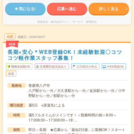
気になる!
応募へ進む
詳しく見る
派遣会社
株式会社テクノ・サービス 採用担当
未読
掲載日
2026/08/07
NEW
長期×安心＊WEB登録OK！未経験歓迎〇コツ
コツ軽作業スタッフ募集！
職種未経験OK
交通費別途支給あり
土日祝日が休み
WEB登録OK
派遣
青森県八戸市
勤務地
八戸駅から---分／大久喜駅から---分／金浜駅から---分／小中
野駅から---分／鮫駅から---分
週5日 ※派遣先による
曜日頻度
週5フルタイムがメインです！＜勤務時間の例＞8:00～
時間
17:008:30～17:309:00～18:…
即日～長期 ★応募から「最短2日後」に勤務OK！スタート
期間