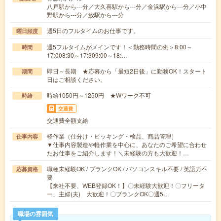
八戸駅から---分／大久喜駅から---分／金浜駅から---分／小中
野駅から---分／鮫駅から---分
週5日のフルタイムのお仕事です。
曜日頻度
週5フルタイムがメインです！＜勤務時間の例＞8:00～
時間
17:008:30～17:309:00～18:…
即日～長期 ★応募から「最短2日後」に勤務OK！スタート
期間
日はご相談ください。
時給1050円～1250円 ★Wワーク不可
時給
交通費
交通費全額支給
軽作業（仕分け・ピッキング・検品、商品管理）
仕事内容
▼仕事内容製造や軽作業を中心に、あなたのご希望に合わせ
たお仕事をご紹介します！＼未経験の方も大歓迎！…
職種未経験OK / ブランクOK / パソコンスキル不要 / 英語力不
応募資格
要
【来社不要、WEB登録OK！】〇未経験大歓迎！〇フリータ
ー、主婦(夫) 大歓迎！〇ブランクOK〇週5…
職場の雰囲気