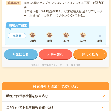
職種未経験OK / ブランクOK / パソコンスキル不要 / 英語力不
応募資格
要
【来社不要、WEB登録OK！】〇未経験大歓迎！〇フリータ
ー、主婦(夫) 大歓迎！〇ブランクOK〇週5…
職場の雰囲気
年齢層
20代
30代
40代
50代
60代
気になる!
応募へ進む
詳しく見る
派遣会社
株式会社テクノ・サービス 採用担当
検索条件を追加して絞り込む
職種
でお仕事情報を絞り込む
こだわり
でお仕事情報を絞り込む