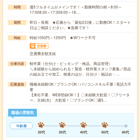
週5フルタイムがメインです！＜勤務時間の例＞8:00～
時間
17:008:30～17:309:00～18:…
即日～長期 ★応募から「最短2日後」に勤務OK！スタート
期間
日はご相談ください。★急募です！
時給1050円～1250円 ★Wワーク不可
時給
交通費
交通費全額支給
軽作業（仕分け・ピッキング・検品、商品管理）
仕事内容
＼未経験から始められる！製造・軽作業スタッフ募集／部品
の組み立てや加工、検査のほか、仕分け・箱詰め・…
職種未経験OK / ブランクOK / パソコンスキル不要 / 英語力不
応募資格
要
【来社不要、WEB登録OK！】〇未経験大歓迎！〇フリータ
ー、主婦(夫) 大歓迎！〇ブランクOK〇週5…
職場の雰囲気
年齢層
20代
30代
40代
50代
60代