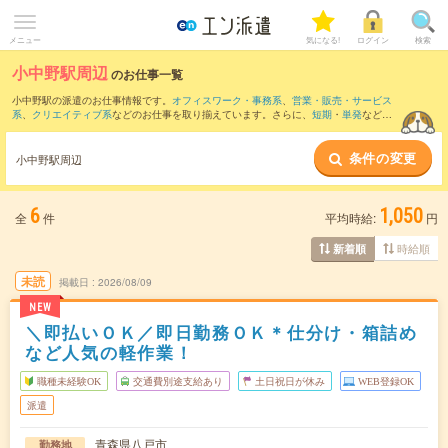
メニュー
気になる!
ログイン
検索
小中野駅周辺
のお仕事一覧
小中野駅の派遣のお仕事情報です。
オフィスワーク・事務系
、
営業・販売・サービス
系
、
クリエイティブ系
などのお仕事を取り揃えています。さらに、
短期
・
単発
などの
期間や、
職種未経験OK
などのこだわり条件で絞り込んでいただけます。
条件の変更
また、
陸奥市川駅
・
八戸駅
・
大久喜駅
・
鮫駅
・
長苗代駅
など近隣駅のお仕事もご確認
小中野駅周辺
いただけます。
6
1,050
全
件
平均時給:
円
時給順
新着順
未読
掲載日
2026/08/09
NEW
＼即払いＯＫ／即日勤務ＯＫ＊仕分け・箱詰め
など人気の軽作業！
職種未経験OK
交通費別途支給あり
土日祝日が休み
WEB登録OK
派遣
青森県八戸市
勤務地