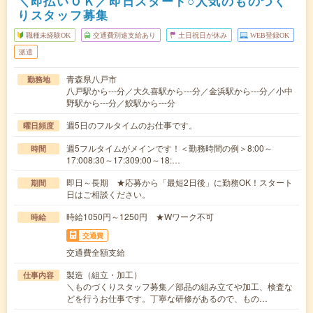
＼即払いＯＫ／即日スタート○人気のものづく
りスタッフ募集
職種未経験OK
交通費別途支給あり
土日祝日が休み
WEB登録OK
派遣
青森県八戸市
勤務地
八戸駅から---分／大久喜駅から---分／金浜駅から---分／小中
野駅から---分／鮫駅から---分
週5日のフルタイムのお仕事です。
曜日頻度
週5フルタイムがメインです！＜勤務時間の例＞8:00～
時間
17:008:30～17:309:00～18:…
即日～長期 ★応募から「最短2日後」に勤務OK！スタート
期間
日はご相談ください。
時給1050円～1250円 ★Wワーク不可
時給
交通費
交通費全額支給
製造（組立・加工）
仕事内容
＼ものづくりスタッフ募集／部品の組み立てや加工、検査な
どを行うお仕事です。丁寧な研修があるので、もの…