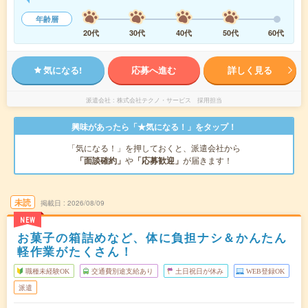
年齢層
20代
30代
40代
50代
60代
気になる!
応募へ進む
詳しく見る
派遣会社
株式会社テクノ・サービス 採用担当
興味があったら「★気になる！」をタップ！
「気になる！」を押しておくと、派遣会社から
「面談確約」
や
「応募歓迎」
が届きます！
未読
掲載日
2026/08/09
NEW
お菓子の箱詰めなど、体に負担ナシ＆かんたん
軽作業がたくさん！
職種未経験OK
交通費別途支給あり
土日祝日が休み
WEB登録OK
派遣