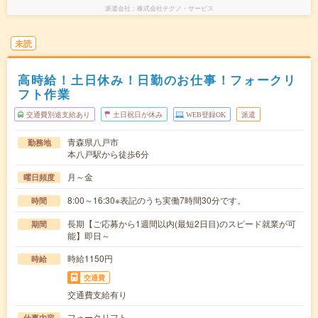
派遣会社
株式会社テクノ・サービス
未読
高時給！土日休み！日勤のお仕事！フォークリ
フト作業
交通費別途支給あり
土日祝日が休み
WEB登録OK
派遣
青森県八戸市
勤務地
本八戸駅から徒歩6分
月～金
曜日頻度
8:00～16:30※表記のうち実働7時間30分です。
時間
長期【ご応募から1週間以内(最短2日目)のスピード就業が可
期間
能】即日～
時給1150円
時給
交通費
交通費支給有り
フォークリフト
仕事内容