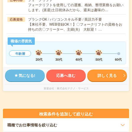
フォークリフトを使用しての運搬、格納、整理業務をお願い
します。(派遣)土日祝休みだから、週末は趣味の…
ブランクOK / パソコンスキル不要 / 英語力不要
応募資格
【来社不要、WEB登録OK！】〇フォークリフトの資格をお
持ちの方〇フリーター、主婦(夫) 大歓迎！ …
職場の雰囲気
年齢層
20代
30代
40代
50代
60代
気になる!
応募へ進む
詳しく見る
派遣会社
株式会社テクノ・サービス
検索条件を追加して絞り込む
職種
でお仕事情報を絞り込む