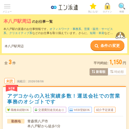
メニュー
気になる!
ログイン
検索
本八戸駅周辺
のお仕事一覧
本八戸駅の派遣のお仕事情報です。
オフィスワーク・事務系
、
営業・販売・サービス
系
、
クリエイティブ系
などのお仕事を取り揃えています。さらに、
短期
・
単発
などの
期間や、
職種未経験OK
などのこだわり条件で絞り込んでいただけます。
条件の変更
また、
陸奥市川駅
・
八戸駅
・
小中野駅
・
鮫駅
・
北高岩駅
など近隣駅のお仕事もご確認
本八戸駅周辺
いただけます。
3
1,150
全
件
平均時給:
円
時給順
新着順
未読
掲載日
2026/08/06
NEW
アデコからの入社実績多数！運送会社での営業
事務のオシゴトです
職種未経験OK
交通費別途支給あり
WEB登録OK
紹介予定派遣
青森県八戸市
勤務地
本八戸駅から徒歩1分