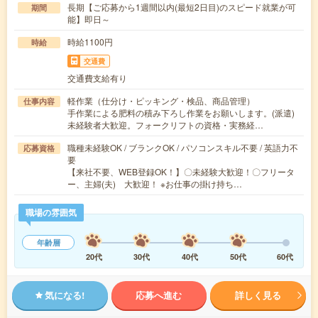
長期【ご応募から1週間以内(最短2日目)のスピード就業が可
期間
能】即日～
時給1100円
時給
交通費
交通費支給有り
軽作業（仕分け・ピッキング・検品、商品管理）
仕事内容
手作業による肥料の積み下ろし作業をお願いします。(派遣)
未経験者大歓迎。フォークリフトの資格・実務経…
職種未経験OK / ブランクOK / パソコンスキル不要 / 英語力不
応募資格
要
【来社不要、WEB登録OK！】〇未経験大歓迎！〇フリータ
ー、主婦(夫) 大歓迎！ ※お仕事の掛け持ち…
職場の雰囲気
年齢層
20代
30代
40代
50代
60代
気になる!
応募へ進む
詳しく見る