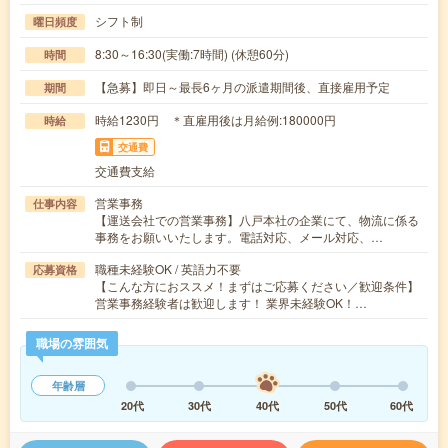
シフト制
曜日頻度
8:30～16:30(実働:7時間) (休憩60分)
時間
【急募】即日～最長6ヶ月の派遣期間後、直接雇用予定
期間
時給1230円 ＊直雇用後は月給例:180000円
時給
交通費
交通費支給
営業事務
仕事内容
【運送会社での営業事務】八戸本社の企業にて、物流に係る
事務をお願いいたします。電話対応、メール対応、…
職種未経験OK / 英語力不要
応募資格
【こんな方におススメ！まずはご応募ください／歓迎条件】
営業事務経験者は歓迎します！ 業界未経験OK！…
職場の雰囲気
年齢層
20代
30代
40代
50代
60代