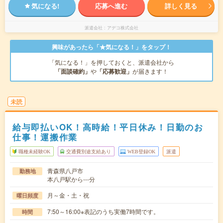
気になる!
応募へ進む
詳しく見る
派遣会社
アデコ株式会社
興味があったら「★気になる！」をタップ！
「気になる！」を押しておくと、派遣会社から
「面談確約」
や
「応募歓迎」
が届きます！
未読
給与即払いOK！高時給！平日休み！日勤のお
仕事！運搬作業
職種未経験OK
交通費別途支給あり
WEB登録OK
派遣
青森県八戸市
勤務地
本八戸駅から---分
月～金・土・祝
曜日頻度
7:50～16:00※表記のうち実働7時間です。
時間