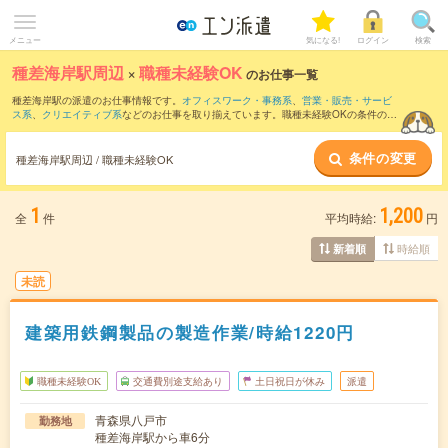
メニュー
気になる!
ログイン
検索
種差海岸駅周辺
×
職種未経験OK
のお仕事一覧
種差海岸駅の派遣のお仕事情報です。
オフィスワーク・事務系
、
営業・販売・サービ
ス系
、
クリエイティブ系
などのお仕事を取り揃えています。職種未経験OKの条件の他
に、
交通費別途支給あり
、
友だちと一緒の応募OK
、
10名以上の大量募集
などのこだ
わり条件も取り揃えています。
条件の変更
種差海岸駅周辺 / 職種未経験OK
1
1,200
全
件
平均時給:
円
時給順
新着順
未読
建築用鉄鋼製品の製造作業/時給1220円
職種未経験OK
交通費別途支給あり
土日祝日が休み
派遣
青森県八戸市
勤務地
種差海岸駅から車6分