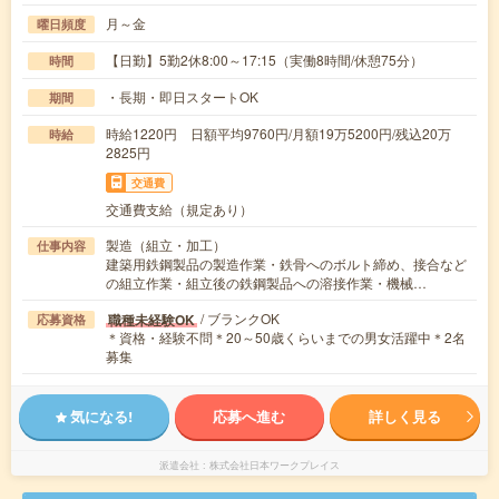
月～金
曜日頻度
【日勤】5勤2休8:00～17:15（実働8時間/休憩75分）
時間
・長期・即日スタートOK
期間
時給1220円 日額平均9760円/月額19万5200円/残込20万
時給
2825円
交通費
交通費支給（規定あり）
製造（組立・加工）
仕事内容
建築用鉄鋼製品の製造作業・鉄骨へのボルト締め、接合など
の組立作業・組立後の鉄鋼製品への溶接作業・機械…
/ ブランクOK
職種未経験OK
応募資格
＊資格・経験不問＊20～50歳くらいまでの男女活躍中＊2名
募集
気になる!
応募へ進む
詳しく見る
派遣会社
株式会社日本ワークプレイス