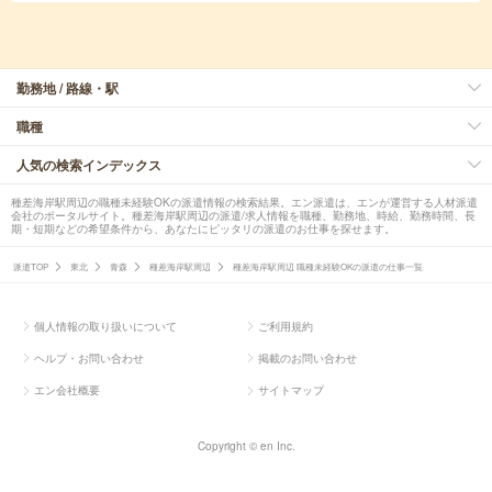
勤務地 / 路線・駅
職種
人気の検索インデックス
種差海岸駅周辺の職種未経験OKの派遣情報の検索結果。エン派遣は、エンが運営する人材派遣
会社のポータルサイト。種差海岸駅周辺の派遣/求人情報を職種、勤務地、時給、勤務時間、長
期・短期などの希望条件から、あなたにピッタリの派遣のお仕事を探せます。
派遣TOP
東北
青森
種差海岸駅周辺
種差海岸駅周辺 職種未経験OKの派遣の仕事一覧
個人情報の取り扱いについて
ご利用規約
ヘルプ・お問い合わせ
掲載のお問い合わせ
エン会社概要
サイトマップ
Copyright © en Inc.