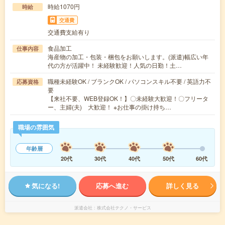
時給1070円
時給
交通費
交通費支給有り
食品加工
仕事内容
海産物の加工・包装・梱包をお願いします。(派遣)幅広い年
代の方が活躍中！ 未経験歓迎！人気の日勤！土…
職種未経験OK / ブランクOK / パソコンスキル不要 / 英語力不
応募資格
要
【来社不要、WEB登録OK！】〇未経験大歓迎！〇フリータ
ー、主婦(夫) 大歓迎！ ※お仕事の掛け持ち…
職場の雰囲気
年齢層
20代
30代
40代
50代
60代
気になる!
応募へ進む
詳しく見る
派遣会社
株式会社テクノ・サービス