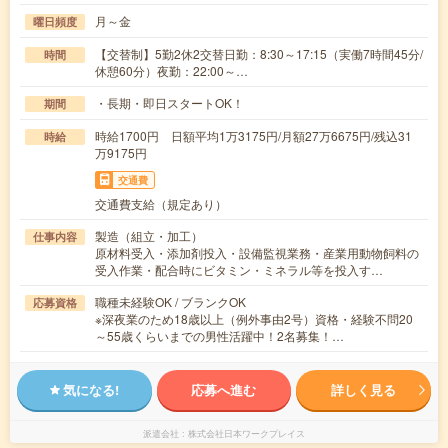
月～金
曜日頻度
【交替制】5勤2休2交替日勤：8:30～17:15（実働7時間45分/
時間
休憩60分）夜勤：22:00～…
・長期・即日スタートOK！
期間
時給1700円 日額平均1万3175円/月額27万6675円/残込31
時給
万9175円
交通費
交通費支給（規定あり）
製造（組立・加工）
仕事内容
原材料受入・添加剤投入・設備監視業務・産業用動物飼料の
受入作業・配合時にビタミン・ミネラル等を投入す…
職種未経験OK / ブランクOK
応募資格
※深夜業のため18歳以上（例外事由2号）資格・経験不問20
～55歳くらいまでの男性活躍中！2名募集！…
気になる!
応募へ進む
詳しく見る
派遣会社
株式会社日本ワークプレイス