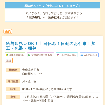
興味があったら「★気になる！」をタップ！
「気になる！」を押しておくと、派遣会社から
「面談確約」
や
「応募歓迎」
が届きます！
未読
給与即払いOK！土日休み！日勤のお仕事！加
工・包装・梱包
職種未経験OK
交通費別途支給あり
土日祝日が休み
WEB登録OK
派遣
青森県八戸市
勤務地
白銀駅から---分
月～金・祝
曜日頻度
8:00～17:00※表記のうち実働8時間です。
時間
1ヶ月以上3ヶ月未満【ご応募から1週間以内(最短2日目)のス
期間
ピード就業が可能】即日～