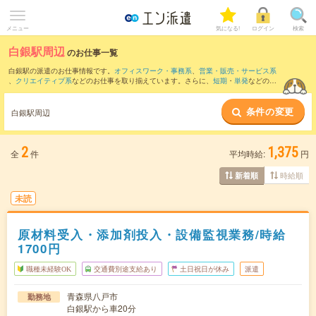
メニュー
気になる!
ログイン
検索
白銀駅周辺
のお仕事一覧
白銀駅の派遣のお仕事情報です。
オフィスワーク・事務系
、
営業・販売・サービス系
、
クリエイティブ系
などのお仕事を取り揃えています。さらに、
短期
・
単発
などの期
間や、
職種未経験OK
などのこだわり条件で絞り込んでいただけます。
条件の変更
また、
陸奥市川駅
・
八戸駅
・
金浜駅
・
大久喜駅
・
小中野駅
など近隣駅のお仕事もご確
白銀駅周辺
認いただけます。
2
1,375
全
件
平均時給:
円
時給順
新着順
未読
原材料受入・添加剤投入・設備監視業務/時給
1700円
職種未経験OK
交通費別途支給あり
土日祝日が休み
派遣
青森県八戸市
勤務地
白銀駅から車20分