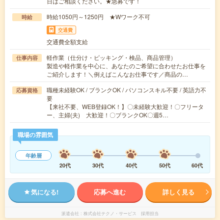
日はご相談ください。★急募です！
時給1050円～1250円 ★Wワーク不可
時給
交通費
交通費全額支給
軽作業（仕分け・ピッキング・検品、商品管理）
仕事内容
製造や軽作業を中心に、あなたのご希望に合わせたお仕事を
ご紹介します！＼例えばこんなお仕事です／商品の…
職種未経験OK / ブランクOK / パソコンスキル不要 / 英語力不
応募資格
要
【来社不要、WEB登録OK！】〇未経験大歓迎！〇フリータ
ー、主婦(夫) 大歓迎！〇ブランクOK〇週5…
職場の雰囲気
年齢層
20代
30代
40代
50代
60代
気になる!
応募へ進む
詳しく見る
派遣会社
株式会社テクノ・サービス 採用担当