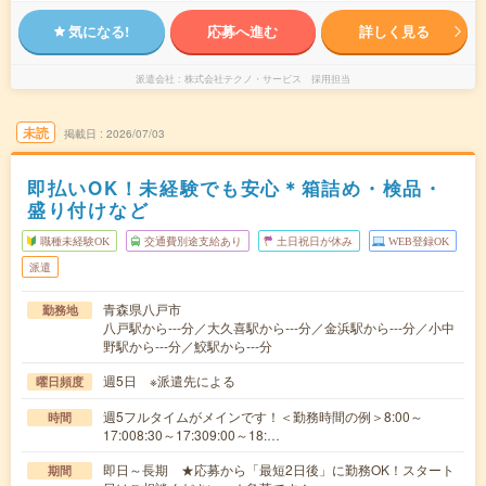
気になる!
応募へ進む
詳しく見る
派遣会社
株式会社テクノ・サービス 採用担当
未読
掲載日
2026/07/03
即払いOK！未経験でも安心＊箱詰め・検品・
盛り付けなど
職種未経験OK
交通費別途支給あり
土日祝日が休み
WEB登録OK
派遣
青森県八戸市
勤務地
八戸駅から---分／大久喜駅から---分／金浜駅から---分／小中
野駅から---分／鮫駅から---分
週5日 ※派遣先による
曜日頻度
週5フルタイムがメインです！＜勤務時間の例＞8:00～
時間
17:008:30～17:309:00～18:…
即日～長期 ★応募から「最短2日後」に勤務OK！スタート
期間