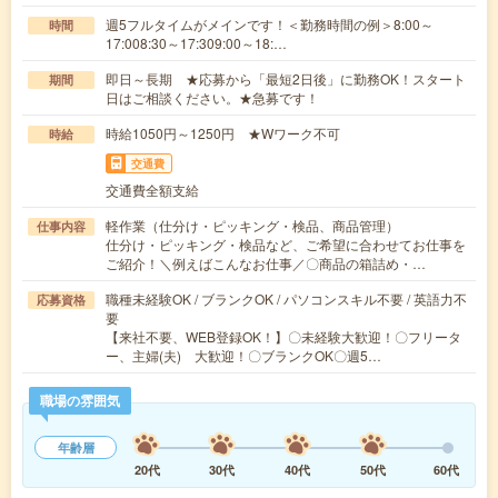
週5フルタイムがメインです！＜勤務時間の例＞8:00～
時間
17:008:30～17:309:00～18:…
即日～長期 ★応募から「最短2日後」に勤務OK！スタート
期間
日はご相談ください。★急募です！
時給1050円～1250円 ★Wワーク不可
時給
交通費
交通費全額支給
軽作業（仕分け・ピッキング・検品、商品管理）
仕事内容
仕分け・ピッキング・検品など、ご希望に合わせてお仕事を
ご紹介！＼例えばこんなお仕事／〇商品の箱詰め・…
職種未経験OK / ブランクOK / パソコンスキル不要 / 英語力不
応募資格
要
【来社不要、WEB登録OK！】〇未経験大歓迎！〇フリータ
ー、主婦(夫) 大歓迎！〇ブランクOK〇週5…
職場の雰囲気
年齢層
20代
30代
40代
50代
60代