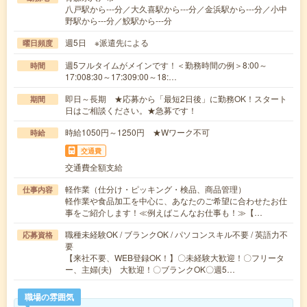
八戸駅から---分／大久喜駅から---分／金浜駅から---分／小中
野駅から---分／鮫駅から---分
週5日 ※派遣先による
曜日頻度
週5フルタイムがメインです！＜勤務時間の例＞8:00～
時間
17:008:30～17:309:00～18:…
即日～長期 ★応募から「最短2日後」に勤務OK！スタート
期間
日はご相談ください。★急募です！
時給1050円～1250円 ★Wワーク不可
時給
交通費
交通費全額支給
軽作業（仕分け・ピッキング・検品、商品管理）
仕事内容
軽作業や食品加工を中心に、あなたのご希望に合わせたお仕
事をご紹介します！≪例えばこんなお仕事も！≫【…
職種未経験OK / ブランクOK / パソコンスキル不要 / 英語力不
応募資格
要
【来社不要、WEB登録OK！】〇未経験大歓迎！〇フリータ
ー、主婦(夫) 大歓迎！〇ブランクOK〇週5…
職場の雰囲気