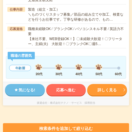
製造（組立・加工）
仕事内容
＼ものづくりスタッフ募集／部品の組み立てや加工、検査な
どを行うお仕事です。丁寧な研修があるので、もの…
職種未経験OK / ブランクOK / パソコンスキル不要 / 英語力不
応募資格
要
【来社不要、WEB登録OK！】〇未経験大歓迎！〇フリータ
ー、主婦(夫) 大歓迎！〇ブランクOK〇週5…
職場の雰囲気
年齢層
20代
30代
40代
50代
60代
気になる!
応募へ進む
詳しく見る
派遣会社
株式会社テクノ・サービス 採用担当
検索条件を追加して絞り込む