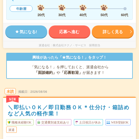
年齢層
20代
30代
40代
50代
60代
気になる!
応募へ進む
詳しく見る
派遣会社
株式会社テクノ・サービス 採用担当
興味があったら「★気になる！」をタップ！
「気になる！」を押しておくと、派遣会社から
「面談確約」
や
「応募歓迎」
が届きます！
未読
掲載日
2026/08/06
NEW
＼即払いＯＫ／即日勤務ＯＫ＊仕分け・箱詰め
など人気の軽作業！
職種未経験OK
交通費別途支給あり
土日祝日が休み
WEB登録OK
派遣