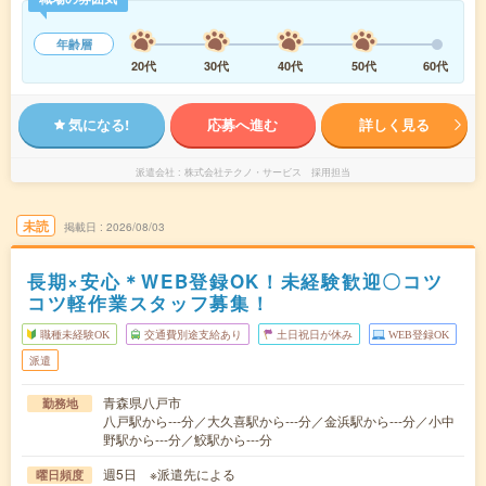
年齢層
20代
30代
40代
50代
60代
気になる!
応募へ進む
詳しく見る
派遣会社
株式会社テクノ・サービス 採用担当
未読
掲載日
2026/08/03
長期×安心＊WEB登録OK！未経験歓迎〇コツ
コツ軽作業スタッフ募集！
職種未経験OK
交通費別途支給あり
土日祝日が休み
WEB登録OK
派遣
青森県八戸市
勤務地
八戸駅から---分／大久喜駅から---分／金浜駅から---分／小中
野駅から---分／鮫駅から---分
週5日 ※派遣先による
曜日頻度