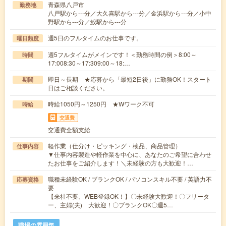
青森県八戸市
勤務地
八戸駅から---分／大久喜駅から---分／金浜駅から---分／小中
野駅から---分／鮫駅から---分
週5日のフルタイムのお仕事です。
曜日頻度
週5フルタイムがメインです！＜勤務時間の例＞8:00～
時間
17:008:30～17:309:00～18:…
即日～長期 ★応募から「最短2日後」に勤務OK！スタート
期間
日はご相談ください。
時給1050円～1250円 ★Wワーク不可
時給
交通費
交通費全額支給
軽作業（仕分け・ピッキング・検品、商品管理）
仕事内容
▼仕事内容製造や軽作業を中心に、あなたのご希望に合わせ
たお仕事をご紹介します！＼未経験の方も大歓迎！…
職種未経験OK / ブランクOK / パソコンスキル不要 / 英語力不
応募資格
要
【来社不要、WEB登録OK！】〇未経験大歓迎！〇フリータ
ー、主婦(夫) 大歓迎！〇ブランクOK〇週5…
職場の雰囲気