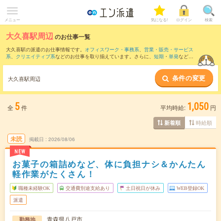
メニュー
気になる!
ログイン
検索
大久喜駅周辺
のお仕事一覧
大久喜駅の派遣のお仕事情報です。
オフィスワーク・事務系
、
営業・販売・サービス
系
、
クリエイティブ系
などのお仕事を取り揃えています。さらに、
短期
・
単発
などの
期間や、
職種未経験OK
などのこだわり条件で絞り込んでいただけます。
条件の変更
また、
金浜駅
・
小中野駅
・
鮫駅
・
白銀駅
・
種差海岸駅
など近隣駅のお仕事もご確認い
大久喜駅周辺
ただけます。
5
1,050
全
件
平均時給:
円
時給順
新着順
未読
掲載日
2026/08/06
NEW
お菓子の箱詰めなど、体に負担ナシ＆かんたん
軽作業がたくさん！
職種未経験OK
交通費別途支給あり
土日祝日が休み
WEB登録OK
派遣
青森県八戸市
勤務地