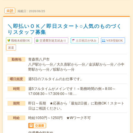
未読
掲載日
2026/06/25
＼即払いＯＫ／即日スタート○人気のものづく
りスタッフ募集
職種未経験OK
交通費別途支給あり
土日祝日が休み
WEB登録OK
派遣
青森県八戸市
勤務地
八戸駅から---分／大久喜駅から---分／金浜駅から---分／小中
野駅から---分／鮫駅から---分
週5日のフルタイムのお仕事です。
曜日頻度
週5フルタイムがメインです！＜勤務時間の例＞8:00～
時間
17:008:30～17:309:00～18:…
即日～長期 ★応募から「最短2日後」に勤務OK！スタート
期間
日はご相談ください。
時給1050円～1250円 ★Wワーク不可
時給
交通費
交通費全額支給