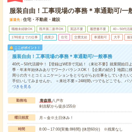
服装自由！工事現場の事務＊車通勤可/一
住宅・不動産・建設
派遣先
職種未経験OK
既卒第二新卒OK
英語不要
履歴書不要
40～50代活
17時前までの仕事
残業少
住宅
交費支給
車通勤可
大手
服
ここがポイント！
服装自由！工事現場の事務＊車通勤可/一般事務
40代～50代活躍中！【登録はWEBで完結！（来社不要】就業開始
季・年末年始休みありでワークバランスOK！【企業の紹介】地図に
周りの方々とコミュニケーションをとりながらお仕事をしていきたい
手伝いしてみませんか。 ＜来社不要＞24時間いつでもどこでも、パ
づきを見る
勤務地
青森県
八戸市
剣吉駅から徒歩155分
曜日頻度
月～金※土日休み！
時間
8:00～17:00(実働:8時間) (休憩60分) ※残業なし