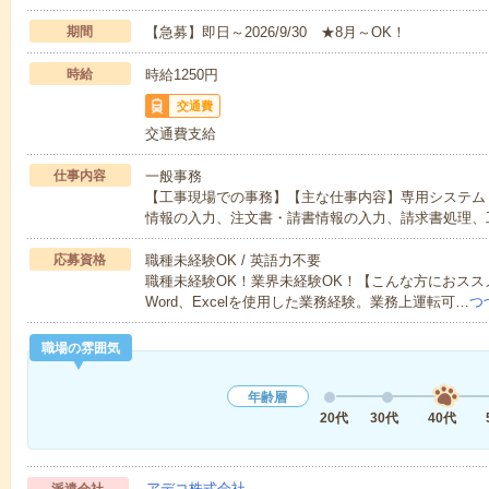
期間
【急募】即日～2026/9/30 ★8月～OK！
時給
時給1250円
交通費
交通費支給
仕事内容
一般事務
【工事現場での事務】【主な仕事内容】専用システム
情報の入力、注文書・請書情報の入力、請求書処理、
応募資格
職種未経験OK / 英語力不要
職種未経験OK！業界未経験OK！【こんな方におス
Word、Excelを使用した業務経験。業務上運転可…
つ
職場の雰囲気
年齢層
20代
30代
40代
アデコ株式会社