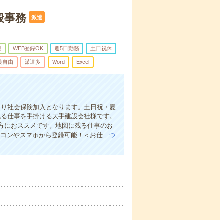
般事務
派遣
躍
WEB登録OK
週5日勤務
土日祝休
装自由
派遣多
Word
Excel
日より社会保険加入となります。土日祝・夏
残る仕事を手掛ける大手建設会社様です。
方におススメです。地図に残る仕事のお
ソコンやスマホから登録可能！＜お仕…
つ