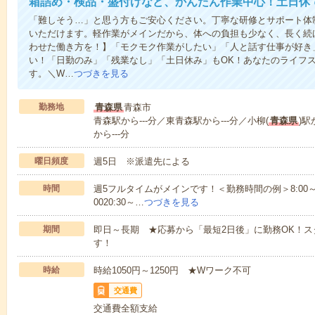
箱詰め・検品・盛付けなど、かんたん作業中心！土日休
「難しそう…」と思う方もご安心ください。丁寧な研修とサポート体
いただけます。軽作業がメインだから、体への負担も少なく、長く続
わせた働き方を！】「モクモク作業がしたい」「人と話す仕事が好き
い！「日勤のみ」「残業なし」「土日休み」もOK！あなたのライフ
す。＼W…
つづきを見る
勤務地
青森県
青森市
青森駅から---分／東青森駅から---分／小柳(
青森県
)駅
から---分
曜日頻度
週5日 ※派遣先による
時間
週5フルタイムがメインです！＜勤務時間の例＞8:00～17:008:
0020:30～…
つづきを見る
期間
即日～長期 ★応募から「最短2日後」に勤務OK！
す！
時給
時給1050円～1250円 ★Wワーク不可
交通費
交通費全額支給