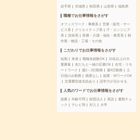
岩手県
宮城県
秋田県
山形県
福島県
職種でお仕事情報をさがす
オフィスワーク・事務系
営業・販売・サー
ビス系
クリエイティブ系
IT・エンジニア
系
技術系
医療・介護・福祉・教育系
軽
作業・物流・工場・その他
こだわりでお仕事情報をさがす
短期
単発
職種未経験OK
10名以上の大
量募集
友だちと一緒の応募OK
在宅・リモ
ートワーク
週2～3日勤務
週4日勤務
土
日祝のみ勤務
残業なし
副業・WワークOK
交通費別途支給あり
語学力が活かせる
人気のワードでお仕事情報をさがす
急募
年齢不問
財団法人
英語
書類チェ
ック
テレビ局
封入
大学