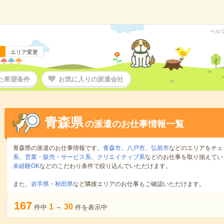
ヘル
エリア変更
た希望条件
お気に入りの派遣会社
青森県
の派遣のお仕事情報一覧
青森県の派遣のお仕事情報です。
青森市
、
八戸市
、
弘前市
などのエリアをチェ
系
、
営業・販売・サービス系
、
クリエイティブ系
などのお仕事を取り揃えてい
未経験OK
などのこだわり条件で絞り込んでいただけます。
また、
岩手県
・
秋田県
など隣接エリアのお仕事もご確認いただけます。
167
1
30
件中
～
件を表示中