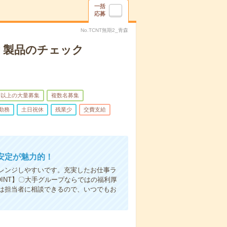
一括
応募
No.TCNT無期2_青森
＊製品のチェック
名以上の大量募集
複数名募集
勤務
土日祝休
残業少
交費支給
安定が魅力的！
レンジしやすいです。充実したお仕事ラ
INT】〇大手グループならではの福利厚
は担当者に相談できるので、いつでもお