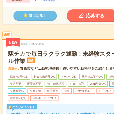
派遣会社
応募する
気になる！
未読
NEW
掲載日
2026/08/07
駅チカで毎日ラクラク通勤！未経験スタ
ル作業
派遣
青森市など…勤務地多数！通いやすい勤務地をご紹介しま
派遣先
職種未経験OK
社会人未経験OK
ブランクOK
既卒第二新卒OK
複数
英語不要
履歴書不要
40～50代活躍
しゅふ歓迎
WEB登録OK
週
交替制勤務
交費支給
車通勤可
制服
社食/補助あり
日払いOK
電話対応なし
自転車・バイクOK
ここがポイント！