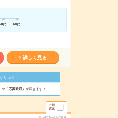
50代
60代
詳しく見る
クリック！
」
や
「応募歓迎」
が届きます！
一括
応募
No.ADCTHA01455239