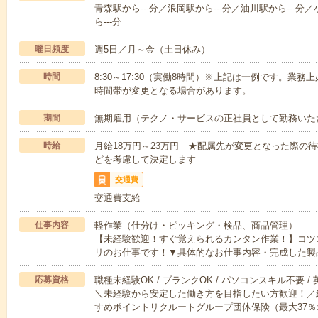
青森駅から---分／浪岡駅から---分／油川駅から---分／
ら---分
曜日頻度
週5日／月～金（土日休み）
時間
8:30～17:30（実働8時間）※上記は一例です。業
時間帯が変更となる場合があります。
期間
無期雇用（テクノ・サービスの正社員として勤務いた
時給
月給18万円～23万円 ★配属先が変更となった際の
どを考慮して決定します
交通費
交通費支給
仕事内容
軽作業（仕分け・ピッキング・検品、商品管理）
【未経験歓迎！すぐ覚えられるカンタン作業！】コツ
リのお仕事です！▼具体的なお仕事内容・完成した製
応募資格
職種未経験OK / ブランクOK / パソコンスキル不要 /
＼未経験から安定した働き方を目指したい方歓迎！／
すめポイントリクルートグループ団体保険（最大37％