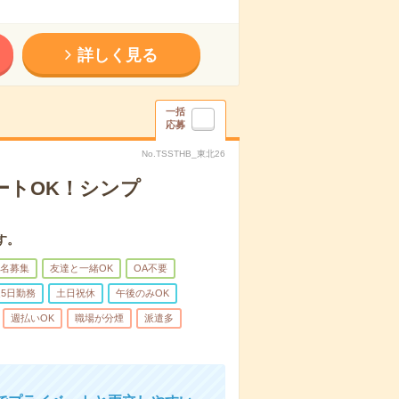
詳しく見る
一括
応募
No.TSSTHB_東北26
ートOK！シンプ
す。
名募集
友達と一緒OK
OA不要
5日勤務
土日祝休
午後のみOK
週払いOK
職場が分煙
派遣多