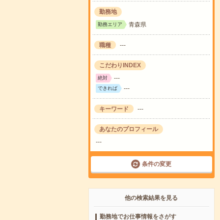
勤務地
青森県
勤務エリア
職種
---
こだわりINDEX
---
絶対
---
できれば
キーワード
---
あなたのプロフィール
---
条件の変更
他の検索結果を見る
勤務地でお仕事情報をさがす