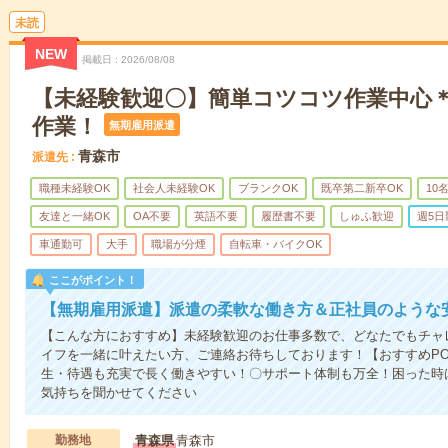
未読
NEW
掲載日
2026/08/08
【未経験歓迎〇】簡単コツコツ作業中心
作業！
無期雇用派遣
青森市
派遣先
職種未経験OK
社会人未経験OK
ブランクOK
既卒第二新卒OK
10
友達と一緒OK
OA不要
英語不要
履歴書不要
しゅふ歓迎
週5日
車通勤可
大手
職場が分煙
自転車・バイクOK
ここがポイント！
【無期雇用派遣】派遣の柔軟な働き方＆正社員のような
【こんな方におすすめ】未経験歓迎のお仕事多数で、どなたでもチャ
イフを一緒に叶えたい方、ご連絡お待ちしております！【おすすめPO
生・待遇も充実で長く働きやすい！〇サポート体制も万全！困った時
気持ちを聞かせてください
勤務地
青森県
青森市