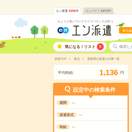
エン派遣
3356
件
エンバイト
6373
件
ちょうど良いワークライフバランスが叶う
東北版
気になる！リスト
0
保存し
派遣TOP
東北
青森県の派遣の仕事一覧
,
1
1
3
6
平均時給:
円
設定中の検索条件
期間
---
派遣形式
---
時給
---