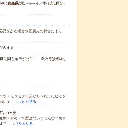
小柳(
青森県
)駅から---分／津軽宮田駅か
務上必要がある場合や配属先の都合により、
だきます）
待機期間も給与が発生！ ※給与は経験な
コツ・モクモク作業が好きな方にピッタ
品にキ…
つづきを見る
 英語力不要
経験・資格・学歴は問いません◎▽おす
オフ…
つづきを見る